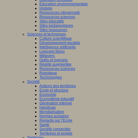
Education environnementale
Histoire
Ressources citoyenneté
Ressources sciences
Sites éducatifs
Sites pédagogiques
Sites ressources
Sciences et techniques
Culture scientifique
Développement durable
Intelligence artificielle
Logiciels libres
Métavers
Outils et logiciels
Réalité augmentée
Ressources sciences
Robotique
Technologies
Société
Acteurs des territoires
Ecole et structure
Economie
Ecosystème éducatif
Génération internet
Handicap
Mondialisation
Normes scolaires
Regards sur l’Ecole
Santé
Société connectée
Territoires et projets
Territoires