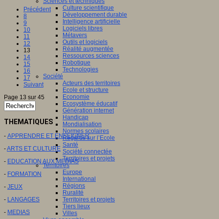
Sciences et techniques
Culture scientifique
Précédent
Développement durable
8
Intelligence artificielle
9
Logiciels libres
10
Métavers
11
Outils et logiciels
12
Réalité augmentée
13
Ressources sciences
14
Robotique
15
Technologies
16
Société
17
Acteurs des territoires
Suivant
Ecole et structure
Economie
Page 13 sur 45
Ecosystème éducatif
Génération internet
Handicap
THEMATIQUES
Mondialisation
Normes scolaires
-
APPRENDRE ET ENSEIGNER
Regards sur l’Ecole
Santé
-
ARTS ET CULTURE
Société connectée
Territoires et projets
-
EDUCATION AUX MEDIAS
Territoires
Europe
-
FORMATION
International
Régions
-
JEUX
Ruralité
-
LANGAGES
Territoires et projets
Tiers lieux
-
MEDIAS
Villes