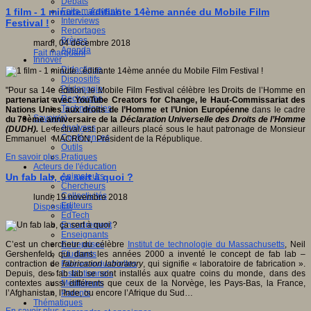
Débats
Faits marquants
1 film - 1 minute...édifiante 14ème année du Mobile Film
Interviews
Festival !
Reportages
Brèves
mardi, 04 décembre 2018
Agenda
Fait marquant
Innover
Didactique
Dispositifs
Pédagogie
"Pour sa 14e édition, le Mobile Film Festival célèbre les Droits de l’Homme en
Recherche
partenariat avec YouTube Creators for Change, le Haut-Commissariat des
Technologies
Nations
Unies aux droits de l’Homme et l’Union Européenne
dans le cadre
Savoir(s)
du 70ème anniversaire de la
Déclaration Universelle des Droits de l’Homme
Analyses
(DUDH).
Le festival est par ailleurs placé sous le haut patronage de Monsieur
Conférences
Emmanuel MACRON, Président de la République.
Outils
Pratiques
En savoir plus...
Acteurs de l'éducation
Animateurs
Un fab lab, ça sert à quoi ?
Chercheurs
Collectivités
lundi, 19 novembre 2018
Editeurs
Dispositifs
EdTech
Encadrement
Enseignants
Entreprises
C’est un chercheur du célèbre
Institut de technologie du Massachusetts
, Neil
Etudiants
Gershenfeld, qui dans les années 2000 a inventé le concept de fab lab –
Filières industrielles
contraction de
fabrication laboratory
, qui signifie « laboratoire de fabrication ».
Institutionnels
Depuis, des fab lab se sont installés aux quatre coins du monde, dans des
Médiateurs
contextes aussi différents que ceux de la Norvège, les Pays-Bas, la France,
Parents
l’Afghanistan, l’Inde, ou encore l’Afrique du Sud…
Thématiques