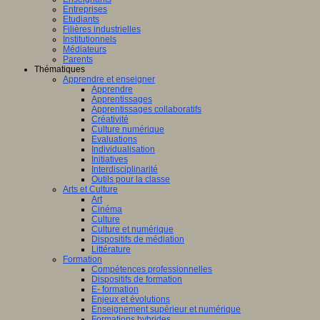
Entreprises
Etudiants
Filières industrielles
Institutionnels
Médiateurs
Parents
Thématiques
Apprendre et enseigner
Apprendre
Apprentissages
Apprentissages collaboratifs
Créativité
Culture numérique
Evaluations
Individualisation
Initiatives
Interdisciplinarité
Outils pour la classe
Arts et Culture
Art
Cinéma
Culture
Culture et numérique
Dispositifs de médiation
Littérature
Formation
Compétences professionnelles
Dispositifs de formation
E- formation
Enjeux et évolutions
Enseignement supérieur et numérique
Formations hybrides