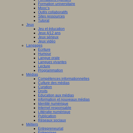
Formation universitaire
Mooc’s
Outils collaboratifs
Sites ressources
Tutorat
Jeux
Jeu et éducation
Jeux 4/12 ans
Jeux sérieux
Jeux vidéo
Langages
Ecriture
Humour
Langue orale
Langues vivantes
Lecture
Programmation
Médias
Compétences informationnelles
Culture des médias
Curation
Droits
Education aux médias
Information et nouveaux médias
Identité numérique
Internet responsable
Littératie numérique
Publication
Réseaux sociaux
Métiers
Entrepreneuriat
Entreprises