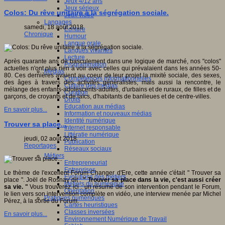
Jeux 4/12 ans
Jeux sérieux
Colos: Du rêve unitaire à la ségrégation sociale.
Jeux vidéo
Langages
samedi, 18 août 2018
Ecriture
Chronique
Humour
Langue orale
Langues vivantes
Lecture
Après quarante ans de basculement dans une logique de marché, nos "colos"
Programmation
actuelles n'ont plus rien à voir avec celles qui prévalaient dans les années 50-
Médias
80. Ces dernières avaient au coeur de leur projet la mixité sociale, des sexes,
Compétences informationnelles
des âges à travers des activités généralistes, mais aussi la rencontre, le
Culture des médias
mélange des enfants-adolescents-adultes, d'urbains et de ruraux, de filles et de
Curation
garçons, de croyants et de laïcs, d'habitants de banlieues et de centre-villes.
Droits
Education aux médias
En savoir plus...
Information et nouveaux médias
Identité numérique
Trouver sa place...
Internet responsable
Littératie numérique
jeudi, 02 août 2018
Publication
Reportages
Réseaux sociaux
Métiers
Entrepreneuriat
Entreprises
Le thème de l'excellent Forum Changer d'Ere, cette année c'était " Trouver sa
Evolutions des métiers
place ". Joël de Rosnay dit :
" Trouver sa place dans la vie, c'est aussi créer
Métiers du numérique
sa vie. "
Vous trouverez ici : un résumé de son intervention pendant le Forum,
Orientation
le lien vers son intervention complète en vidéo, une interview menée par Michel
Pratiques numériques
Pérez, à la sortie du Forum.
Cartes heuristiques
Classes inversées
En savoir plus...
Environnement Numérique de Travail