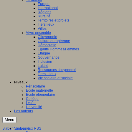
Europe
International
Régions
Ruralité
Territoires et projets
Tiers lieux
Villes
Vivre ensemble
Citoyenneté
Culture européenne
Démocratie
Egalité Hommes/Femmes
Ethique
Gouvernance
Inclusion
Laïcité
Ressources citoyenneté
Tiers - lieux
Vie scolaire et sociale
Niveaux
Périscolaire
Ecole maternelle
Ecole élémentaire
Collège
Lycée
Université
Les auteurs
Menu
S'abonner à ce flux RSS
S'informer