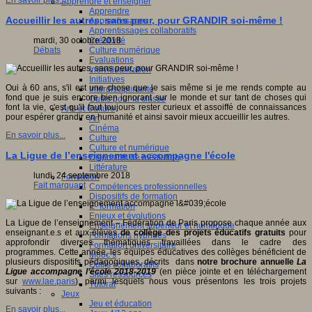
En savoir plus...
Apprendre et enseigner
Apprendre
Accueillir les autres, sans peur, pour GRANDIR soi-même !
Apprentissages
Apprentissages collaboratifs
Créativité
mardi, 30 octobre 2018
Culture numérique
Débats
Evaluations
Individualisation
Initiatives
Oui à 60 ans, s'il est une chose que je sais même si je me rends compte au
Interdisciplinarité
fond que je suis encore bien ignorant sur le monde et sur tant de choses qui
Outils pour la classe
font la vie, c'est qu'il faut toujours rester curieux et assoiffé de connaissances
Arts et Culture
pour espérer grandir en humanité et ainsi savoir mieux accueillir les autres.
Art
Cinéma
En savoir plus...
Culture
Culture et numérique
La Ligue de l’enseignement accompagne l'école
Dispositifs de médiation
Littérature
lundi, 24 septembre 2018
Formation
Fait marquant
Compétences professionnelles
Dispositifs de formation
E- formation
Enjeux et évolutions
La Ligue de l’enseignement – Fédération de Paris propose chaque année aux
Enseignement supérieur et numérique
enseignant.e.s et aux élèves
de collège des projets éducatifs gratuits
pour
Formations hybrides
approfondir diverses thématiques travaillées dans le cadre des
Formation universitaire
programmes. Cette année, les équipes éducatives des collèges bénéficient de
Mooc’s
plusieurs dispositifs pédagogiques, décrits dans
notre brochure annuelle
La
Outils collaboratifs
Ligue accompagne l’école 2018-2019
(en pièce jointe et en téléchargement
Sites ressources
sur
www.lae.paris
), parmi lesquels nous vous présentons les trois projets
Tutorat
suivants :
Jeux
Jeu et éducation
En savoir plus...