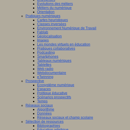
Evolutions des métiers
Métiers du numérique
Orientation
Pratiques numériques
Cartes heuristiques
Classes inversées
Environnement Numérique de Travail
Fablab
Géolocalisation
Images
Les mondes virtuels en éducation
Pratiques collaboratives
Podcasting
Smartphones
Tableaux numériques
Tablettes
Web radio
Webdocumentaire
eTwinning
Prospective
Ecosystème numérique
Espaces
Politique éducative
Scénarios prospectifs
Temps
Réseaux sociaux
Algorithme
Données
Réseaux sociaux et champ scolaire
Sélection de ressources
Bibliographies
Education artistique