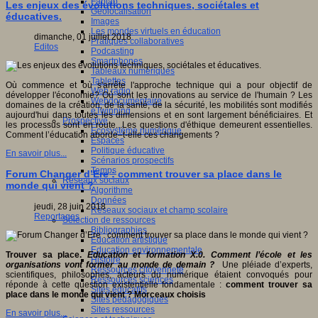
Fablab
Les enjeux des évolutions techniques, sociétales et
Géolocalisation
éducatives.
Images
Les mondes virtuels en éducation
dimanche, 01 juillet 2018
Pratiques collaboratives
Editos
Podcasting
Smartphones
Tableaux numériques
Tablettes
Où commence et où s'arrête l'approche technique qui a pour objectif de
Web radio
développer l'économie? Où sont les innovations au service de l'humain ? Les
Webdocumentaire
domaines de la création, de la santé, de la sécurité, les mobilités sont modifiés
eTwinning
aujourd'hui dans toutes les dimensions et en sont largement bénéficiaires. Et
Prospective
les processus sont en route...Les questions d'éthique demeurent essentielles.
Ecosystème numérique
Comment l’éducation aborde–t-elle ces changements ?
Espaces
Politique éducative
En savoir plus...
Scénarios prospectifs
Temps
Forum Changer d’Ere : comment trouver sa place dans le
Réseaux sociaux
monde qui vient ?
Algorithme
Données
jeudi, 28 juin 2018
Réseaux sociaux et champ scolaire
Reportages
Sélection de ressources
Bibliographies
Education artistique
Education environnementale
Trouver sa place.
Education et formation X.0. Comment l’école et les
Histoire
organisations vont former au monde de demain ?
Une pléiade d’experts,
Ressources citoyenneté
scientifiques, philosophes, acteurs du numérique étaient convoqués pour
Ressources sciences
réponde à cette question existentielle fondamentale :
comment trouver sa
Sites éducatifs
place dans le monde qui vient ?
Morceaux choisis
Sites pédagogiques
Sites ressources
En savoir plus...