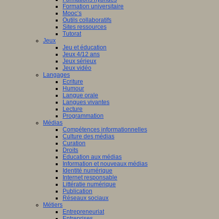
Formation universitaire
Mooc’s
Outils collaboratifs
Sites ressources
Tutorat
Jeux
Jeu et éducation
Jeux 4/12 ans
Jeux sérieux
Jeux vidéo
Langages
Ecriture
Humour
Langue orale
Langues vivantes
Lecture
Programmation
Médias
Compétences informationnelles
Culture des médias
Curation
Droits
Education aux médias
Information et nouveaux médias
Identité numérique
Internet responsable
Littératie numérique
Publication
Réseaux sociaux
Métiers
Entrepreneuriat
Entreprises