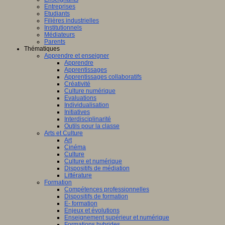
Entreprises
Etudiants
Filières industrielles
Institutionnels
Médiateurs
Parents
Thématiques
Apprendre et enseigner
Apprendre
Apprentissages
Apprentissages collaboratifs
Créativité
Culture numérique
Evaluations
Individualisation
Initiatives
Interdisciplinarité
Outils pour la classe
Arts et Culture
Art
Cinéma
Culture
Culture et numérique
Dispositifs de médiation
Littérature
Formation
Compétences professionnelles
Dispositifs de formation
E- formation
Enjeux et évolutions
Enseignement supérieur et numérique
Formations hybrides