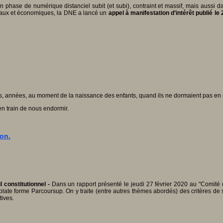
n phase de numérique distanciel subit (et subi), contraint et massif, mais aussi d
ciaux et économiques, la DNE a lancé un
appel à manifestation d’intérêt publié le 
is, années, au moment de la naissance des enfants, quand ils ne dormaient pas e
en train de nous endormir.
ion.
 constitutionnel -
Dans un rapport présenté le jeudi 27 février 2020 au "Comité d'
late forme Parcoursup. On y traite (entre autres thèmes abordés) des critères de 
tives.