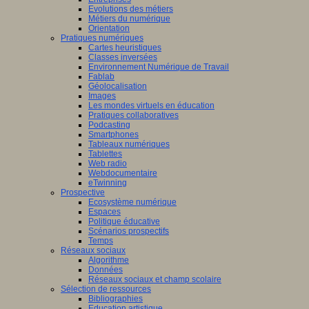
Evolutions des métiers
Métiers du numérique
Orientation
Pratiques numériques
Cartes heuristiques
Classes inversées
Environnement Numérique de Travail
Fablab
Géolocalisation
Images
Les mondes virtuels en éducation
Pratiques collaboratives
Podcasting
Smartphones
Tableaux numériques
Tablettes
Web radio
Webdocumentaire
eTwinning
Prospective
Ecosystème numérique
Espaces
Politique éducative
Scénarios prospectifs
Temps
Réseaux sociaux
Algorithme
Données
Réseaux sociaux et champ scolaire
Sélection de ressources
Bibliographies
Education artistique