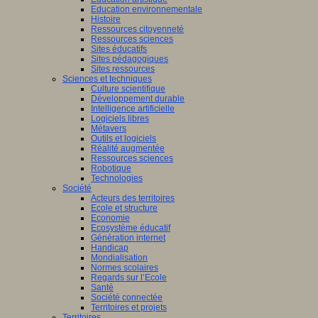
Education environnementale
Histoire
Ressources citoyenneté
Ressources sciences
Sites éducatifs
Sites pédagogiques
Sites ressources
Sciences et techniques
Culture scientifique
Développement durable
Intelligence artificielle
Logiciels libres
Métavers
Outils et logiciels
Réalité augmentée
Ressources sciences
Robotique
Technologies
Société
Acteurs des territoires
Ecole et structure
Economie
Ecosystème éducatif
Génération internet
Handicap
Mondialisation
Normes scolaires
Regards sur l’Ecole
Santé
Société connectée
Territoires et projets
Territoires