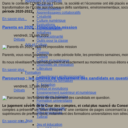
Apprendre et enseigner
Dans le contexte COVID-19 où l’École, la société et l’économie ont été placés e
Apprendre
transformation de l’École aux nouveaux défis sanitaires, environnementaux, so
Apprentissages
période 2020-2022.
Apprentissages collaboratifs
Créativité
En savoir plus...
Culture numérique
Evaluations
Parents en 2020 : l'impossible mission
Individualisation
Initiatives
vendredi, 19 juin 2020
Interdisciplinarité
Débats
Outils pour la classe
Arts et Culture
Art
Cinéma
Parents, vous vous souvenez de cette période folle, les premières semaines, mo
Culture
Culture et numérique
Ils nous réveillaient systématiquement et exactement au moment où nous étions 
Dispositifs de médiation
Littérature
En savoir plus...
Formation
Compétences professionnelles
Parcoursup : les critères de classement des candidats en quest
Dispositifs de formation
E- formation
vendredi, 12 juin 2020
Enjeux et évolutions
Débats
Enseignement supérieur et numérique
Formations hybrides
Formation universitaire
Mooc’s
Le jugement sévère de la Cour des comptes, et celui plus nuancé du Conseil
Outils collaboratifs
comptes a présenté un "bilan d'étapes" d' une centaine de pages concernant la p
Sites ressources
supérieures de premier cycle, notamment des formations universitaires non sélec
Tutorat
Jeux
En savoir plus...
Jeu et éducation