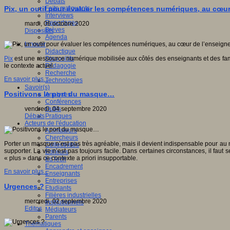
Débats
Faits marquants
Pix, un outil pour évaluer les compétences numériques, au cœur
Interviews
Reportages
mardi, 06 octobre 2020
Brèves
Dispositifs
Agenda
Innover
Didactique
Dispositifs
Pix
est une ressource numérique mobilisée aux côtés des enseignants et des fami
Pédagogie
le contexte actuel.
Recherche
En savoir plus...
Technologies
Savoir(s)
Positivons le port du masque…
Analyses
Conférences
Outils
vendredi, 04 septembre 2020
Pratiques
Débats
Acteurs de l'éducation
Animateurs
Chercheurs
Porter un masque n’est pas très agréable, mais il devient indispensable pour au m
Collectivités
supporter. La vie n’est pas toujours facile. Dans certaines circonstances, il fau
Editeurs
« plus » dans ce contexte a priori insupportable.
EdTech
Encadrement
En savoir plus...
Enseignants
Entreprises
Urgences ?
Etudiants
Filières industrielles
mercredi, 02 septembre 2020
Institutionnels
Editos
Médiateurs
Parents
Thématiques