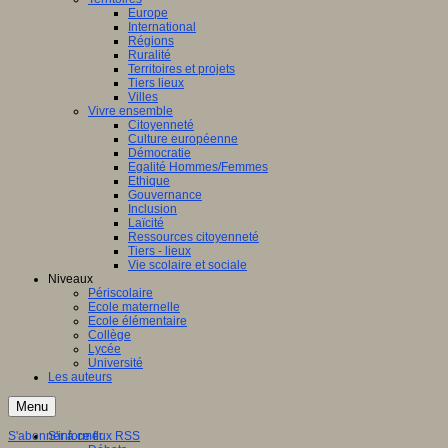
Europe
International
Régions
Ruralité
Territoires et projets
Tiers lieux
Villes
Vivre ensemble
Citoyenneté
Culture européenne
Démocratie
Egalité Hommes/Femmes
Ethique
Gouvernance
Inclusion
Laïcité
Ressources citoyenneté
Tiers - lieux
Vie scolaire et sociale
Niveaux
Périscolaire
Ecole maternelle
Ecole élémentaire
Collège
Lycée
Université
Les auteurs
Menu
S'abonner à ce flux RSS
S'informer