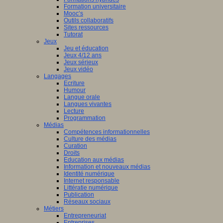
Formation universitaire
Mooc’s
Outils collaboratifs
Sites ressources
Tutorat
Jeux
Jeu et éducation
Jeux 4/12 ans
Jeux sérieux
Jeux vidéo
Langages
Ecriture
Humour
Langue orale
Langues vivantes
Lecture
Programmation
Médias
Compétences informationnelles
Culture des médias
Curation
Droits
Education aux médias
Information et nouveaux médias
Identité numérique
Internet responsable
Littératie numérique
Publication
Réseaux sociaux
Métiers
Entrepreneuriat
Entreprises