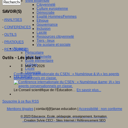
Vivre ensemble
Citoyenneté
Culture européenne
SAVOIR(S)
Démocratie
Egalité Hommes/Femmes
-
ANALYSES
Ethique
Gouvernance
-
CONFERENCES
Inclusion
Laïcité
-
OUTILS
Ressources citoyenneté
Tiers - lieux
-
PRATIQUES
Vie scolaire et sociale
Niveaux
-
RESSOURCES
Périscolaire
Ecole maternelle
Outils - Les plus lus
Ecole élémentaire
Collège
Mar 25 2026
Lycée
Université
Conférence internationale du CSEN : « Numérique & IA » les agents
Les auteurs
conversationnels en classe.
Le Conseil scientifique de l’Éducation…
En savoir plus...
Souscrire à ce flux RSS
Mentions légales
| contact[@]anae.education |
Accessibilité : non conforme
© 2023 Educavox, Ecole, pédagogie, enseignement, formation
Creation Sylvie CECI - Sites Internet / Référencement SEO