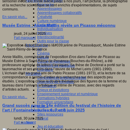
Apprendre et enseigner
sensoriel inédit. Du XVIIIe siècle jusqu’à nos jours, l’art pictural, la photographie
Apprendre
et la recherche scientifique se sont enrichis d'expérimentations, de sujets
Apprentissages
communs.
Apprentissages collaboratifs
Créativité
En savoir plus...
Culture numérique
Evaluations
Musée Estrine : Annie Maïllis révèle un Picasso méconnu
Individualisation
Initiatives
jeudi, 24 juillet 2025
Interdisciplinarité
Fait marquant
Outils pour la classe
Arts et Culture
Art
Cinéma
Annie Maïllis, commissaire de l’exposition
Eros dans l’arène de Picasso
au
Culture
Musée Estrine à Saint-Rémy-de-Provence (Bouches-du-Rhône), a été
Culture et numérique
professeure agrégée de lettres classiques. Sa thèse de Doctorat a porté sur la
Dispositifs de médiation
tauromachie et ses miroirs dans l’œuvre de Michel Leiris (1901-1990).
Littérature
L’écrivain était un grand ami de Pablo Picasso (1881-1973), et la lecture de sa
Formation
correspondance a permis d’initier des recherches sur des aspects peu
Compétences professionnelles
étudiés. L’exposition croise la double thématique des figures de la femme et du
Dispositifs de formation
taureau dans l’univers artistique et intime de Picasso, avec des regards
E- formation
d’artistes actuels.
Enjeux et évolutions
Enseignement supérieur et numérique
En savoir plus...
Formations hybrides
Formation universitaire
Grand succès pour la 14e édition du festival de l’histoire de
Mooc’s
l’art / Fontainebleau les 6, 7 et 8 juin 2025
Outils collaboratifs
Sites ressources
Tutorat
lundi, 30 juin 2025
Jeux
Fait marquant
Jeu et éducation