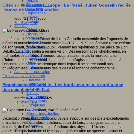
Débats
Faits marquants
Odéon - Théâtre de l’Europe : Le Passé, Julien Gosselin recrée
Interviews
l’œuvre de Leonid Andreïev
Reportages
Brèves
jeudi, 21 août 2025
Agenda
Fait marquant
Innover
Didactique
Dispositifs
Pédagogie
La pièce de théâtre Le Passé de Julien Gosselin rassemble des fragments de
Recherche
pièces et nouvelles de Leonid Andreïev (1871–1919), un écrivain russe célèbre
Technologies
de son vivant, tombé dans l’oubli. Pendant les répétitions d’une pièce de Don
Savoir(s)
DeLillo, Julien Gosselin a eu une vision. Des personnages tchekhoviens, en
Analyses
redingotes et en robes d’époque, apparaissaient mais la représentation
Conférences
s’interrompait brusquement. Il a pensé qu’il s’agissait d’un ressentiment à
Outils
l’encontre du théâtre académique dans lequel il ne se reconnaît pas,
Pratiques
privilégiant depuis ses débuts des textes à résonance contemporaine.
Acteurs de l'éducation
Animateurs
En savoir plus...
Chercheurs
Collectivités
Franciscaines Deauville : Les fonds marins à la confluence
Editeurs
des sciences et de l’art
EdTech
Encadrement
mercredi, 13 août 2025
Enseignants
Fait marquant
Entreprises
Etudiants
Filières industrielles
Institutionnels
L’exposition
Bleu profond, l’océan révélé
s’appuie sur des prêts exceptionnels
Médiateurs
et inattendus de grandes institutions. Jean de Loisy a conçu un parcours
Parents
immersif, de l’estran vers les profondeurs des abysses. L’exposition par sa
Thématiques
dimension spectaculaire et le choix des pièces offre un spectacle visuel et