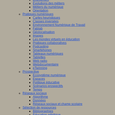
Evolutions des métiers
Métiers du numérique
Orientation
Pratiques numériques
Cartes heuristiques
Classes inversées
Environnement Numérique de Travail
Fablab
Géolocalisation
Images
Les mondes virtuels en éducation
Pratiques collaboratives
Podcasting
Smartphones
Tableaux numériques
Tablettes
Web radio
Webdocumentaire
eTwinning
Prospective
Ecosystème numérique
Espaces
Politique éducative
Scénarios prospectifs
Temps
Réseaux sociaux
Algorithme
Données
Réseaux sociaux et champ scolaire
Sélection de ressources
Bibliographies
Education artistique