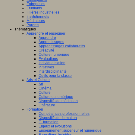
Entreprises
Etudiants
Filières industrielles
Institutionnels
Médiateurs
Parents
Thématiques
Apprendre et enseigner
Apprendre
Apprentissages
Apprentissages collaboratifs
Créativité
Culture numérique
Evaluations
Individualisation
Initiatives
Interdisciplinarité
Outils pour la classe
Arts et Culture
Art
Cinéma
Culture
Culture et numérique
Dispositifs de médiation
Littérature
Formation
Compétences professionnelles
Dispositifs de formation
E- formation
Enjeux et évolutions
Enseignement supérieur et numérique
Formations hybrides