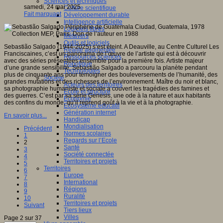
Sciences et techniques
samedi, 24 mai 2025
Culture scientifique
Fait marquant
Développement durable
Intelligence artificielle
Logiciels libres
Métavers
Outils et logiciels
Sebastião Salgado (1944-2025) s’est éteint. A Deauville, au Centre Culturel Les
Réalité augmentée
Franciscaines, c’est un panorama de l’œuvre de l’artiste qui est à découvrir
Ressources sciences
avec des séries présentées ensemble pour la première fois. Artiste majeur
Robotique
d’une grande sensibilité, Sebastião Salgado a parcouru la planète pendant
Technologies
plus de cinquante ans pour témoigner des bouleversements de l’humanité, des
Société
grandes mutations et des richesses de l’environnement. Maître du noir et blanc,
Acteurs des territoires
sa photographie humaniste et sociale a couvert les tragédies des famines et
Ecole et structure
des guerres. C’est par sa série Genesis, une ode à la nature et aux habitants
Economie
des confins du monde, qu’il reprend goût à la vie et à la photographie.
Ecosystème éducatif
Génération internet
En savoir plus...
Handicap
Mondialisation
Précédent
Normes scolaires
1
Regards sur l’Ecole
2
Santé
3
Société connectée
4
Territoires et projets
5
Territoires
6
Europe
7
International
8
Régions
9
Ruralité
10
Territoires et projets
Suivant
Tiers lieux
Villes
Page 2 sur 37