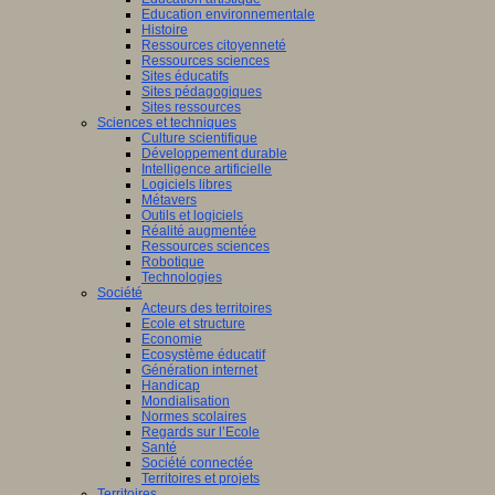
Education environnementale
Histoire
Ressources citoyenneté
Ressources sciences
Sites éducatifs
Sites pédagogiques
Sites ressources
Sciences et techniques
Culture scientifique
Développement durable
Intelligence artificielle
Logiciels libres
Métavers
Outils et logiciels
Réalité augmentée
Ressources sciences
Robotique
Technologies
Société
Acteurs des territoires
Ecole et structure
Economie
Ecosystème éducatif
Génération internet
Handicap
Mondialisation
Normes scolaires
Regards sur l’Ecole
Santé
Société connectée
Territoires et projets
Territoires