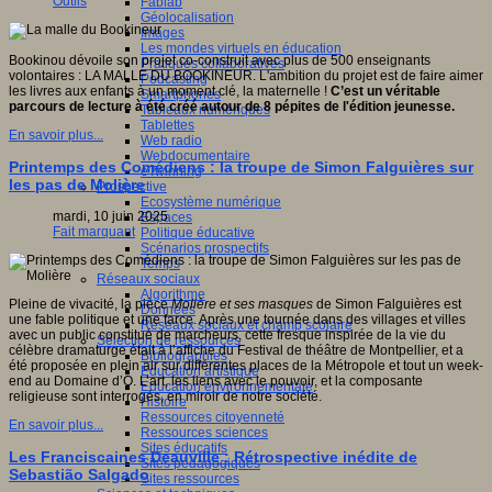
Outils
Fablab
Géolocalisation
Images
Les mondes virtuels en éducation
Bookinou dévoile son projet co-construit avec plus de 500 enseignants
Pratiques collaboratives
volontaires : LA MALLE DU BOOKINEUR. L'ambition du projet est de faire aimer
Podcasting
les livres aux enfants à un moment clé, la maternelle !
C’est un véritable
Smartphones
parcours de lecture à été créé autour de 8 pépites de l'édition jeunesse.
Tableaux numériques
Tablettes
En savoir plus...
Web radio
Webdocumentaire
Printemps des Comédiens : la troupe de Simon Falguières sur
eTwinning
les pas de Molière
Prospective
Ecosystème numérique
mardi, 10 juin 2025
Espaces
Fait marquant
Politique éducative
Scénarios prospectifs
Temps
Réseaux sociaux
Algorithme
Pleine de vivacité, la pièce
Molière et ses masques
de Simon Falguières est
Données
une fable politique et une farce. Après une tournée dans des villages et villes
Réseaux sociaux et champ scolaire
avec un public constitué de marcheurs, cette fresque inspirée de la vie du
Sélection de ressources
célèbre dramaturge était à l’affiche du Festival de théâtre de Montpellier, et a
Bibliographies
été proposée en plein air sur différentes places de la Métropole et tout un week-
Education artistique
end au Domaine d’O. L’art, les liens avec le pouvoir, et la composante
Education environnementale
religieuse sont interrogés, en miroir de notre société.
Histoire
Ressources citoyenneté
En savoir plus...
Ressources sciences
Sites éducatifs
Les Franciscaines Deauville : Rétrospective inédite de
Sites pédagogiques
Sebastião Salgado
Sites ressources