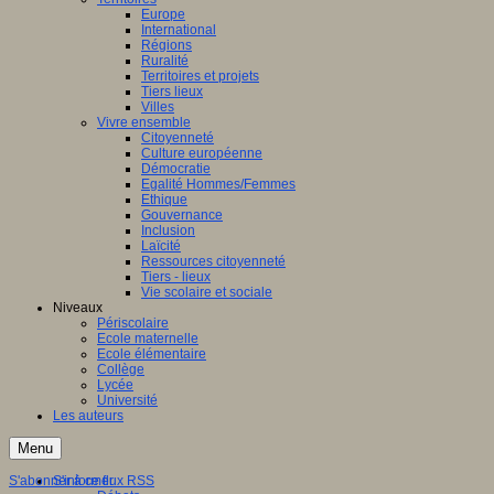
Europe
International
Régions
Ruralité
Territoires et projets
Tiers lieux
Villes
Vivre ensemble
Citoyenneté
Culture européenne
Démocratie
Egalité Hommes/Femmes
Ethique
Gouvernance
Inclusion
Laïcité
Ressources citoyenneté
Tiers - lieux
Vie scolaire et sociale
Niveaux
Périscolaire
Ecole maternelle
Ecole élémentaire
Collège
Lycée
Université
Les auteurs
Menu
S'abonner à ce flux RSS
S'informer