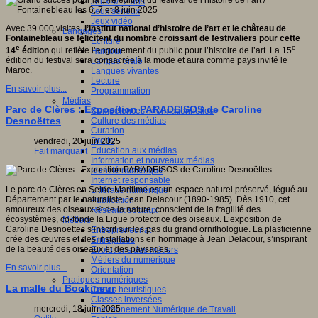
Jeux 4/12 ans
Jeux sérieux
Jeux vidéo
Avec 39 000 visites,
l’Institut national d’histoire de l’art et le château de
Langages
Fontainebleau se félicitent du nombre croissant de festivaliers pour cette
Ecriture
e
e
14
édition
qui reflète l’engouement du public pour l’histoire de l’art. La 15
Humour
édition du festival sera consacrée à la mode et aura comme pays invité le
Langue orale
Maroc.
Langues vivantes
Lecture
En savoir plus...
Programmation
Médias
Parc de Clères : Exposition PARADEISOS de Caroline
Compétences informationnelles
Desnoëttes
Culture des médias
Curation
Droits
vendredi, 20 juin 2025
Education aux médias
Fait marquant
Information et nouveaux médias
Identité numérique
Internet responsable
Le parc de Clères en Seine-Maritime est un espace naturel préservé, légué au
Littératie numérique
Département par le naturaliste Jean Delacour (1890-1985). Dès 1910, cet
Publication
amoureux des oiseaux et de la nature, conscient de la fragilité des
Réseaux sociaux
écosystèmes, co-fonde la Ligue protectrice des oiseaux. L’exposition de
Métiers
Caroline Desnoëttes s’inscrit sur les pas du grand ornithologue. La plasticienne
Entrepreneuriat
crée des œuvres et des installations en hommage à Jean Delacour, s’inspirant
Entreprises
de la beauté des oiseaux et des paysages.
Evolutions des métiers
Métiers du numérique
En savoir plus...
Orientation
Pratiques numériques
La malle du Bookineur
Cartes heuristiques
Classes inversées
mercredi, 18 juin 2025
Environnement Numérique de Travail