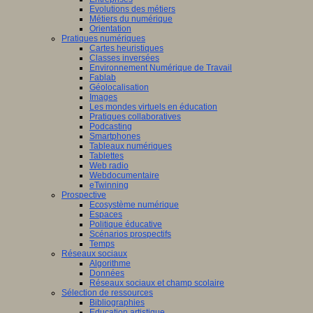
Evolutions des métiers
Métiers du numérique
Orientation
Pratiques numériques
Cartes heuristiques
Classes inversées
Environnement Numérique de Travail
Fablab
Géolocalisation
Images
Les mondes virtuels en éducation
Pratiques collaboratives
Podcasting
Smartphones
Tableaux numériques
Tablettes
Web radio
Webdocumentaire
eTwinning
Prospective
Ecosystème numérique
Espaces
Politique éducative
Scénarios prospectifs
Temps
Réseaux sociaux
Algorithme
Données
Réseaux sociaux et champ scolaire
Sélection de ressources
Bibliographies
Education artistique