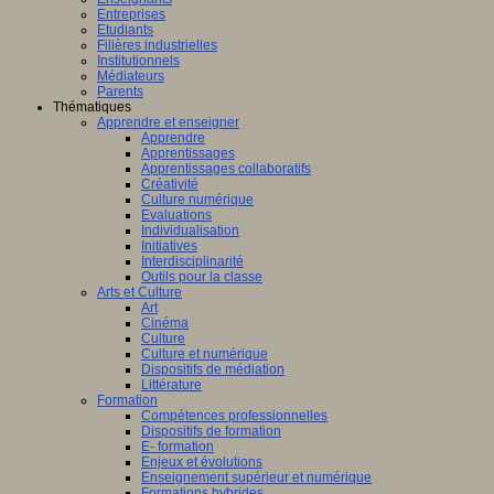
Entreprises
Etudiants
Filières industrielles
Institutionnels
Médiateurs
Parents
Thématiques
Apprendre et enseigner
Apprendre
Apprentissages
Apprentissages collaboratifs
Créativité
Culture numérique
Evaluations
Individualisation
Initiatives
Interdisciplinarité
Outils pour la classe
Arts et Culture
Art
Cinéma
Culture
Culture et numérique
Dispositifs de médiation
Littérature
Formation
Compétences professionnelles
Dispositifs de formation
E- formation
Enjeux et évolutions
Enseignement supérieur et numérique
Formations hybrides