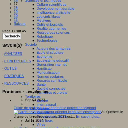
Sciences et techniques
17
Culture scientifique
18
Développement durable
19
Intelligence artificielle
20
Logiciels libres
21
Métavers
Suivant
Outils et logiciels
Réalité augmentée
Page 17 sur 45
Ressources sciences
Robotique
Technologies
Société
SAVOIR(S)
Acteurs des territoires
Ecole et structure
-
ANALYSES
Economie
Ecosystème éducatif
-
CONFERENCES
Génération internet
-
OUTILS
Handicap
Mondialisation
-
PRATIQUES
Normes scolaires
Regards sur l’Ecole
-
RESSOURCES
Santé
Société connectée
Pratiques - Les plus lus
Territoires et projets
Territoires
Sep 04 2023
Europe
International
Guide de pratique pour orienter le nouvel enseignant
Régions
Au Québec, le
Ruralité
drame de la rentrée scolaire 2023 est…
En savoir plus...
Territoires et projets
Jul 15 2024
Tiers lieux
Villes