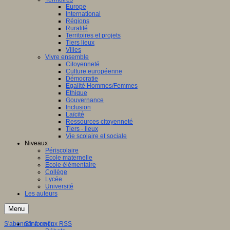
Europe
International
Régions
Ruralité
Territoires et projets
Tiers lieux
Villes
Vivre ensemble
Citoyenneté
Culture européenne
Démocratie
Egalité Hommes/Femmes
Ethique
Gouvernance
Inclusion
Laïcité
Ressources citoyenneté
Tiers - lieux
Vie scolaire et sociale
Niveaux
Périscolaire
Ecole maternelle
Ecole élémentaire
Collège
Lycée
Université
Les auteurs
Menu
S'abonner à ce flux RSS
S'informer