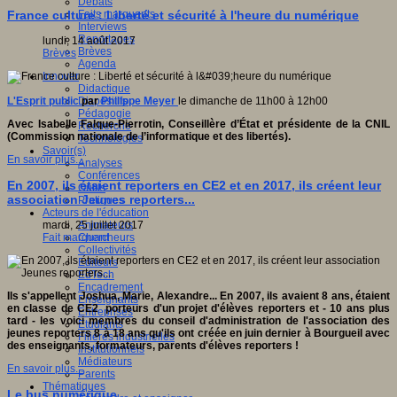
Débats
Faits marquants
France culture : Liberté et sécurité à l'heure du numérique
Interviews
Reportages
lundi, 14 août 2017
Brèves
Brèves
Agenda
Innover
Didactique
Dispositifs
L'Esprit public
par
Philippe Meyer
le dimanche de 11h00 à 12h00
Pédagogie
Avec Isabelle Falque-Pierrotin, Conseillère d’État et présidente de la CNIL
Recherche
(Commission nationale de l’informatique et des libertés).
Technologies
Savoir(s)
En savoir plus...
Analyses
Conférences
En 2007, ils étaient reporters en CE2 et en 2017, ils créent leur
Outils
association Jeunes reporters...
Pratiques
Acteurs de l'éducation
Animateurs
mardi, 25 juillet 2017
Chercheurs
Fait marquant
Collectivités
Editeurs
EdTech
Encadrement
Ils s'appellent Joshua, Marie, Alexandre... En 2007, ils avaient 8 ans, étaient
Enseignants
en classe de CE2 porteurs d'un projet d'élèves reporters et - 10 ans plus
Entreprises
tard - les voici membres du conseil d'administration de l'association des
Etudiants
jeunes reporters 8 à 18 ans qu'ils ont créée en juin dernier à Bourgueil avec
Filières industrielles
des enseignants, formateurs, parents d'élèves reporters !
Institutionnels
Médiateurs
En savoir plus...
Parents
Thématiques
Le bus numérique