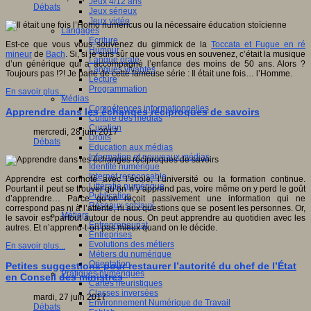
Jeux 4/12 ans
Débats
Jeux sérieux
Jeux vidéo
Langages
Ecriture
Est-ce que vous vous souvenez du gimmick de la
Toccata et Fugue en ré
Humour
mineur
de
Bach
. Si, si je suis sûr que vous vous en souvenez, c’était la musique
Langue orale
d’un générique qui a accompagné l’enfance des moins de 50 ans. Alors ?
Langues vivantes
Toujours pas !?! Je parle de cette fameuse série : Il était une fois… l’Homme.
Lecture
Programmation
En savoir plus...
Médias
Compétences informationnelles
Apprendre dans les échanges réciproques de savoirs
Culture des médias
Curation
mercredi, 28 juin 2017
Droits
Débats
Education aux médias
Information et nouveaux médias
Identité numérique
Internet responsable
Apprendre est connoté avec l’école, l’université ou la formation continue.
Littératie numérique
Pourtant il peut se trouver qu’on n’y apprend pas, voire même on y perd le goût
Publication
d’apprendre… Parce qu’on reçoit passivement une information qui ne
Réseaux sociaux
correspond pas ni à l’attente, ni aux questions que se posent les personnes. Or,
Métiers
le savoir est partout autour de nous. On peut apprendre au quotidien avec les
Entrepreneuriat
autres. Et n’apprend-t-on pas mieux quand on le décide.
Entreprises
Evolutions des métiers
En savoir plus...
Métiers du numérique
Orientation
Petites suggestions pour restaurer l’autorité du chef de l’État
Pratiques numériques
en Conseil des ministres
Cartes heuristiques
Classes inversées
mardi, 27 juin 2017
Environnement Numérique de Travail
Débats