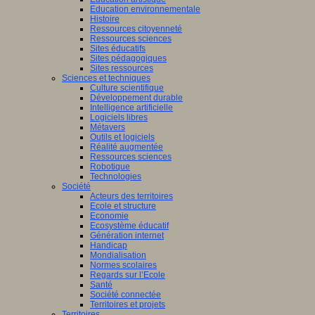
Education environnementale
Histoire
Ressources citoyenneté
Ressources sciences
Sites éducatifs
Sites pédagogiques
Sites ressources
Sciences et techniques
Culture scientifique
Développement durable
Intelligence artificielle
Logiciels libres
Métavers
Outils et logiciels
Réalité augmentée
Ressources sciences
Robotique
Technologies
Société
Acteurs des territoires
Ecole et structure
Economie
Ecosystème éducatif
Génération internet
Handicap
Mondialisation
Normes scolaires
Regards sur l’Ecole
Santé
Société connectée
Territoires et projets
Territoires