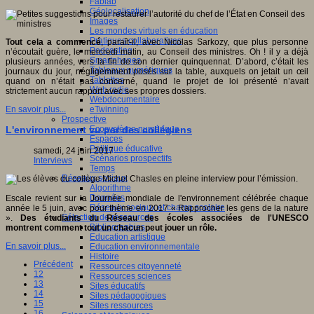
Fablab
Géolocalisation
Images
Les mondes virtuels en éducation
Pratiques collaboratives
Tout cela a commencé
, paraît-il, avec Nicolas Sarkozy, que plus personne
Podcasting
n’écoutait guère, le mercredi matin, au Conseil des ministres. Oh ! il y a déjà
Smartphones
plusieurs années, vers la fin de son dernier quinquennat. D’abord, c’était les
Tableaux numériques
journaux du jour, négligemment posés sur la table, auxquels on jetait un œil
Tablettes
quand on n’était pas concerné, quand le projet de loi présenté n’avait
Web radio
strictement aucun rapport avec ses propres dossiers.
Webdocumentaire
eTwinning
En savoir plus...
Prospective
Ecosystème numérique
L'environnement vu par des collégiens
Espaces
Politique éducative
samedi, 24 juin 2017
Scénarios prospectifs
Interviews
Temps
Réseaux sociaux
Algorithme
Données
Escale revient sur la Journée mondiale de l'environnement célébrée chaque
Réseaux sociaux et champ scolaire
année le 5 juin, avec pour thème en 2017 « Rapprocher les gens de la nature
Sélection de ressources
».
Des étudiants du Réseau des écoles associées de l'UNESCO
Bibliographies
montrent comment tout un chacun peut jouer un rôle.
Education artistique
En savoir plus...
Education environnementale
Histoire
Précédent
Ressources citoyenneté
12
Ressources sciences
13
Sites éducatifs
14
Sites pédagogiques
15
Sites ressources
16