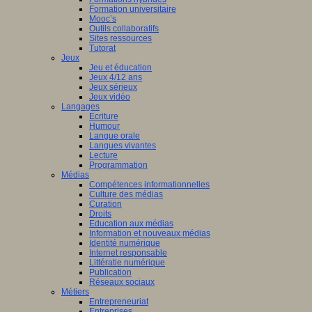
Formation universitaire
Mooc’s
Outils collaboratifs
Sites ressources
Tutorat
Jeux
Jeu et éducation
Jeux 4/12 ans
Jeux sérieux
Jeux vidéo
Langages
Ecriture
Humour
Langue orale
Langues vivantes
Lecture
Programmation
Médias
Compétences informationnelles
Culture des médias
Curation
Droits
Education aux médias
Information et nouveaux médias
Identité numérique
Internet responsable
Littératie numérique
Publication
Réseaux sociaux
Métiers
Entrepreneuriat
Entreprises