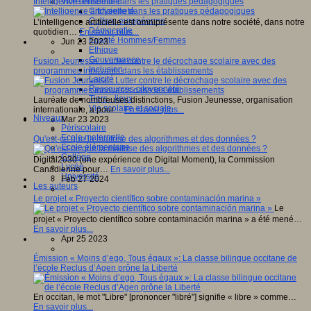
Intelligence artificielle dans les pratiques pédagogiques
Vivre ensemble
Citoyenneté
Culture européenne
L’intelligence artificielle est omniprésente dans notre société, dans notre
Démocratie
quotidien…
En savoir plus...
Egalité Hommes/Femmes
Jun 23 2023
Ethique
Gouvernance
Fusion Jeunesse : Lutter contre le décrochage scolaire avec des
Inclusion
programmes innovants dans les établissements
Laïcité
Ressources citoyenneté
Tiers - lieux
Lauréate de nombreuses distinctions, Fusion Jeunesse, organisation
Vie scolaire et sociale
internationale, a pour…
En savoir plus...
Niveaux
Mar 23 2023
Périscolaire
Ecole maternelle
Qu'est-ce que la maitrise des algorithmes et des données ?
Ecole élémentaire
Collège
Digital2030 (une expérience de Digital Moment), la Commission
Lycée
Canadienne pour…
En savoir plus...
Université
Feb 27 2024
Les auteurs
Le projet « Proyecto científico sobre contaminación marina »
Le
projet « Proyecto científico sobre contaminación marina » a été mené…
En savoir plus...
Apr 25 2023
Émission « Moins d’ego, Tous égaux »: La classe bilingue occitane de
l’école Reclus d’Agen prône la Liberté
En occitan, le mot "Libre" [prononcer "libré"] signifie « libre » comme…
En savoir plus...