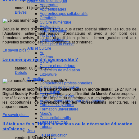
Apprendre et enseigner
Apprendre
mardi, 11 juillet 2017
Apprentissages
Brèves
Apprentissages collaboratifs
Créativité
Culture numérique
Evaluations
Depuis le mois d’octobre 2016, un bus assez spécial sillonne les routes de
Individualisation
l’Aquitaine. Entièrement équipé d’ordinateurs et avec à son bord des
Initiatives
formateurs avisés, il a un objectif bien précis : former gratuitement aux
Interdisciplinarité
nouvelles technologies de l’informatique et d’internet.
Outils pour la classe
Arts et Culture
En savoir plus...
Art
Cinéma
Le numérique rend-il cosmopolite ?
Culture
Culture et numérique
samedi, 08 juillet 2017
Dispositifs de médiation
Débats
Littérature
Formation
Compétences professionnelles
Dispositifs de formation
Migrations et mobilités transnationales dans un monde digital
: Le 27 juin, le
E- formation
Digital Society Forum
en partenariat avec
l’Institut du Monde Arabe
proposait
Enjeux et évolutions
une réflexion à propos de l’impact du numérique sur les logiques de mobilité,
Enseignement supérieur et numérique
les opportunités de développement, les représentations identitaires, les
Formations hybrides
appartenances ...
Formation universitaire
Mooc’s
En savoir plus...
Outils collaboratifs
Sites ressources
Il était une fois l’Homo numericus ou la nécessaire éducation
Tutorat
stoïcienne
Jeux
Jeu et éducation
vendredi, 30 juin 2017