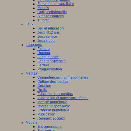
Formation universitaire
Mooc’s
Outils collaboratifs
Sites ressources
Tutorat
Jeux
Jeu et éducation
Jeux 4/12 ans
Jeux sérieux
Jeux vidéo
Langages
Ecriture
Humour
Langue orale
Langues vivantes
Lecture
Programmation
Médias
Compétences informationnelles
Culture des médias
Curation
Droits
Education aux médias
Information et nouveaux médias
Identité numérique
Internet responsable
Littératie numérique
Publication
Réseaux sociaux
Métiers
Entrepreneuriat
Entreprises