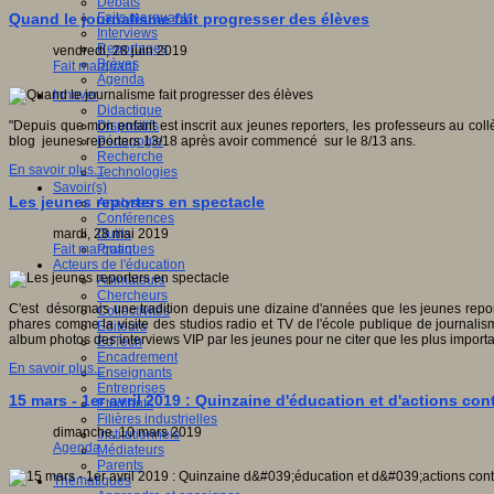
Débats
Faits marquants
Quand le journalisme fait progresser des élèves
Interviews
Reportages
vendredi, 28 juin 2019
Brèves
Fait marquant
Agenda
Innover
Didactique
Dispositifs
"Depuis que mon enfant est inscrit aux jeunes reporters, les professeurs au collège 
Pédagogie
blog jeunes reporters 13/18 après avoir commencé sur le 8/13 ans.
Recherche
En savoir plus...
Technologies
Savoir(s)
Les jeunes reporters en spectacle
Analyses
Conférences
Outils
mardi, 28 mai 2019
Pratiques
Fait marquant
Acteurs de l'éducation
Animateurs
Chercheurs
C'est désormais une tradition depuis une dizaine d'années que les jeunes repor
Collectivités
phares comme la visite des studios radio et TV de l'école publique de journalis
Editeurs
album photos des interviews VIP par les jeunes pour ne citer que les plus importan
EdTech
Encadrement
En savoir plus...
Enseignants
Entreprises
15 mars - 1er avril 2019 : Quinzaine d'éducation et d'actions cont
Etudiants
Filières industrielles
dimanche, 10 mars 2019
Institutionnels
Agenda
Médiateurs
Parents
Thématiques