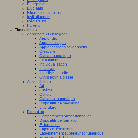
Entreprises
Etudiants
Filières industrielles
Institutionnels
Médiateurs
Parents
Thématiques
Apprendre et enseigner
Apprendre
Apprentissages
Apprentissages collaboratifs
Créativité
Culture numérique
Evaluations
Individualisation
Initiatives
Interdisciplinarité
Outils pour la classe
Arts et Culture
Art
Cinéma
Culture
Culture et numérique
Dispositifs de médiation
Littérature
Formation
Compétences professionnelles
Dispositifs de formation
E- formation
Enjeux et évolutions
Enseignement supérieur et numérique
Formations hybrides