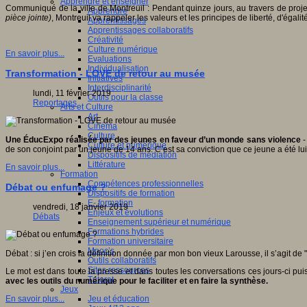
Apprendre et enseigner
Communiqué de la ville de Montreuil : Pendant quinze jours, au travers de proje
Apprendre
pièce jointe)
, Montreuil va rappeler les valeurs et les principes de liberté, d'égal
Apprentissages
Apprentissages collaboratifs
Créativité
Culture numérique
En savoir plus...
Evaluations
Individualisation
Transformation - LOVE de retour au musée
Initiatives
Interdisciplinarité
lundi, 11 février 2019
Outils pour la classe
Reportages
Arts et Culture
Art
Cinéma
Culture
Une ÉducExpo réalisée par des jeunes en faveur d’un monde sans violence
-
Culture et numérique
de son conjoint par un jeune de 14 ans. C’est sa conviction que ce jeune a été 
Dispositifs de médiation
Littérature
En savoir plus...
Formation
Compétences professionnelles
Débat ou enfumage ?
Dispositifs de formation
E- formation
vendredi, 18 janvier 2019
Enjeux et évolutions
Débats
Enseignement supérieur et numérique
Formations hybrides
Formation universitaire
Mooc’s
Débat : si j’en crois la définition donnée par mon bon vieux Larousse, il s’agit d
Outils collaboratifs
Sites ressources
Le mot est dans toute la presse et dans toutes les conversations ces jours-ci pui
Tutorat
avec les outils du numérique pour le faciliter et en faire la synthèse.
Jeux
Jeu et éducation
En savoir plus...