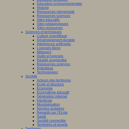
Education environnementale
Histoire
Ressources citoyenneté
Ressources sciences
Sites éducatifs
Sites pédagogiques
Sites ressources
Sciences et techniques
Culture scientifique
Développement durable
Intelligence artificielle
Logiciels libres
Métavers
Outils et logiciels
Réalité augmentée
Ressources sciences
Robotique
Technologies
Société
Acteurs des territoires
Ecole et structure
Economie
Ecosystème éducatif
Génération internet
Handicap
Mondialisation
Normes scolaires
Regards sur l’Ecole
Santé
Société connectée
Territoires et projets
Territoires