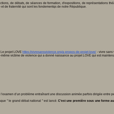
ctions, de débats, de séances de formation, d'expositions, de représentations théâ
ité et de fraternité qui sont les fondementqs de notre République.
 Le projet LOVE
https://vivresansviolence.org/a-propos-de-projet-love/
- vivre sans
lui-même victime de violence qui a donné naissance au projet LOVE qui est maintena
e " l’examen d’un problème entraînant une discussion animée parfois dirigée entre pe
sque " le grand débat national " est lancé.
C’est une première sous une forme aus