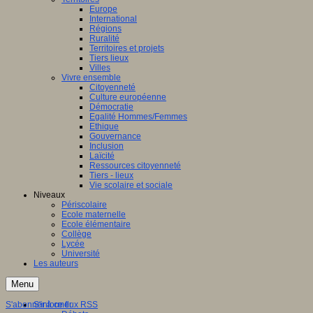
Europe
International
Régions
Ruralité
Territoires et projets
Tiers lieux
Villes
Vivre ensemble
Citoyenneté
Culture européenne
Démocratie
Egalité Hommes/Femmes
Ethique
Gouvernance
Inclusion
Laïcité
Ressources citoyenneté
Tiers - lieux
Vie scolaire et sociale
Niveaux
Périscolaire
Ecole maternelle
Ecole élémentaire
Collège
Lycée
Université
Les auteurs
Menu
S'abonner à ce flux RSS
S'informer