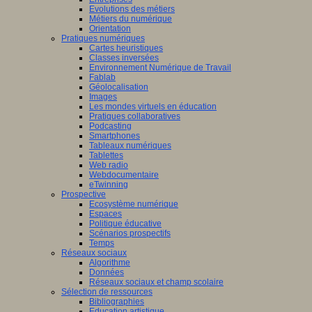
Evolutions des métiers
Métiers du numérique
Orientation
Pratiques numériques
Cartes heuristiques
Classes inversées
Environnement Numérique de Travail
Fablab
Géolocalisation
Images
Les mondes virtuels en éducation
Pratiques collaboratives
Podcasting
Smartphones
Tableaux numériques
Tablettes
Web radio
Webdocumentaire
eTwinning
Prospective
Ecosystème numérique
Espaces
Politique éducative
Scénarios prospectifs
Temps
Réseaux sociaux
Algorithme
Données
Réseaux sociaux et champ scolaire
Sélection de ressources
Bibliographies
Education artistique