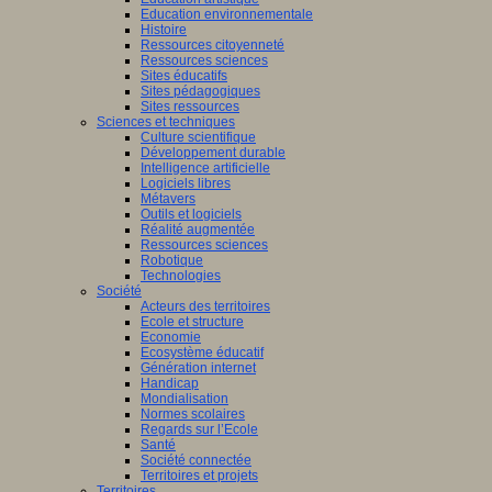
Education environnementale
Histoire
Ressources citoyenneté
Ressources sciences
Sites éducatifs
Sites pédagogiques
Sites ressources
Sciences et techniques
Culture scientifique
Développement durable
Intelligence artificielle
Logiciels libres
Métavers
Outils et logiciels
Réalité augmentée
Ressources sciences
Robotique
Technologies
Société
Acteurs des territoires
Ecole et structure
Economie
Ecosystème éducatif
Génération internet
Handicap
Mondialisation
Normes scolaires
Regards sur l’Ecole
Santé
Société connectée
Territoires et projets
Territoires