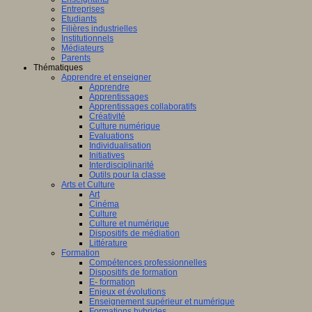
Entreprises
Etudiants
Filières industrielles
Institutionnels
Médiateurs
Parents
Thématiques
Apprendre et enseigner
Apprendre
Apprentissages
Apprentissages collaboratifs
Créativité
Culture numérique
Evaluations
Individualisation
Initiatives
Interdisciplinarité
Outils pour la classe
Arts et Culture
Art
Cinéma
Culture
Culture et numérique
Dispositifs de médiation
Littérature
Formation
Compétences professionnelles
Dispositifs de formation
E- formation
Enjeux et évolutions
Enseignement supérieur et numérique
Formations hybrides