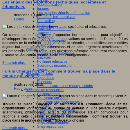
Fablab
Les enjeux des évolutions techniques, sociétales et
Géolocalisation
éducatives.
Images
Les mondes virtuels en éducation
dimanche, 01 juillet 2018
Pratiques collaboratives
Editos
Podcasting
Smartphones
Tableaux numériques
Tablettes
Où commence et où s'arrête l'approche technique qui a pour objectif de
Web radio
développer l'économie? Où sont les innovations au service de l'humain ? Les
Webdocumentaire
domaines de la création, de la santé, de la sécurité, les mobilités sont modifiés
eTwinning
aujourd'hui dans toutes les dimensions et en sont largement bénéficiaires. Et
Prospective
les processus sont en route...Les questions d'éthique demeurent essentielles.
Ecosystème numérique
Comment l’éducation aborde–t-elle ces changements ?
Espaces
Politique éducative
En savoir plus...
Scénarios prospectifs
Temps
Forum Changer d’Ere : comment trouver sa place dans le
Réseaux sociaux
monde qui vient ?
Algorithme
Données
jeudi, 28 juin 2018
Réseaux sociaux et champ scolaire
Reportages
Sélection de ressources
Bibliographies
Education artistique
Education environnementale
Trouver sa place.
Education et formation X.0. Comment l’école et les
Histoire
organisations vont former au monde de demain ?
Une pléiade d’experts,
Ressources citoyenneté
scientifiques, philosophes, acteurs du numérique étaient convoqués pour
Ressources sciences
réponde à cette question existentielle fondamentale :
comment trouver sa
Sites éducatifs
place dans le monde qui vient ?
Morceaux choisis
Sites pédagogiques
Sites ressources
En savoir plus...