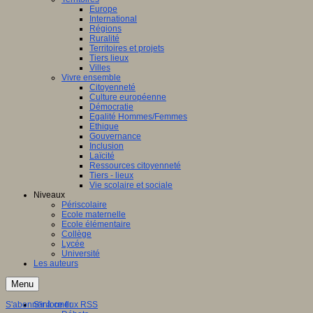
Europe
International
Régions
Ruralité
Territoires et projets
Tiers lieux
Villes
Vivre ensemble
Citoyenneté
Culture européenne
Démocratie
Egalité Hommes/Femmes
Ethique
Gouvernance
Inclusion
Laïcité
Ressources citoyenneté
Tiers - lieux
Vie scolaire et sociale
Niveaux
Périscolaire
Ecole maternelle
Ecole élémentaire
Collège
Lycée
Université
Les auteurs
Menu
S'abonner à ce flux RSS
S'informer