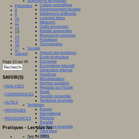
Sciences et techniques
Culture scientifique
Précédent
Développement durable
8
Intelligence artificielle
9
Logiciels libres
10
Métavers
11
Outils et logiciels
12
Réalité augmentée
13
Ressources sciences
14
Robotique
15
Technologies
16
Société
17
Acteurs des territoires
Suivant
Ecole et structure
Economie
Page 13 sur 45
Ecosystème éducatif
Génération internet
Handicap
SAVOIR(S)
Mondialisation
Normes scolaires
-
ANALYSES
Regards sur l’Ecole
Santé
-
CONFERENCES
Société connectée
Territoires et projets
-
OUTILS
Territoires
Europe
-
PRATIQUES
International
Régions
-
RESSOURCES
Ruralité
Territoires et projets
Pratiques - Les plus lus
Tiers lieux
Villes
Sep 04 2023