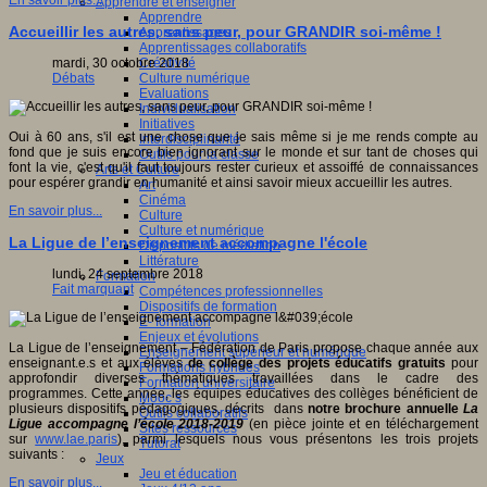
En savoir plus...
Apprendre et enseigner
Apprendre
Accueillir les autres, sans peur, pour GRANDIR soi-même !
Apprentissages
Apprentissages collaboratifs
Créativité
mardi, 30 octobre 2018
Culture numérique
Débats
Evaluations
Individualisation
Initiatives
Oui à 60 ans, s'il est une chose que je sais même si je me rends compte au
Interdisciplinarité
fond que je suis encore bien ignorant sur le monde et sur tant de choses qui
Outils pour la classe
font la vie, c'est qu'il faut toujours rester curieux et assoiffé de connaissances
Arts et Culture
pour espérer grandir en humanité et ainsi savoir mieux accueillir les autres.
Art
Cinéma
En savoir plus...
Culture
Culture et numérique
La Ligue de l’enseignement accompagne l'école
Dispositifs de médiation
Littérature
lundi, 24 septembre 2018
Formation
Fait marquant
Compétences professionnelles
Dispositifs de formation
E- formation
Enjeux et évolutions
La Ligue de l’enseignement – Fédération de Paris propose chaque année aux
Enseignement supérieur et numérique
enseignant.e.s et aux élèves
de collège des projets éducatifs gratuits
pour
Formations hybrides
approfondir diverses thématiques travaillées dans le cadre des
Formation universitaire
programmes. Cette année, les équipes éducatives des collèges bénéficient de
Mooc’s
plusieurs dispositifs pédagogiques, décrits dans
notre brochure annuelle
La
Outils collaboratifs
Ligue accompagne l’école 2018-2019
(en pièce jointe et en téléchargement
Sites ressources
sur
www.lae.paris
), parmi lesquels nous vous présentons les trois projets
Tutorat
suivants :
Jeux
Jeu et éducation
En savoir plus...