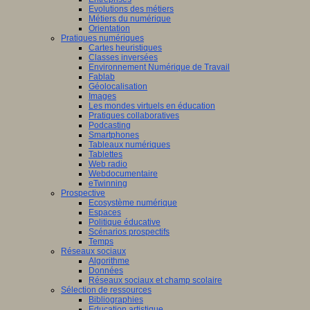
Evolutions des métiers
Métiers du numérique
Orientation
Pratiques numériques
Cartes heuristiques
Classes inversées
Environnement Numérique de Travail
Fablab
Géolocalisation
Images
Les mondes virtuels en éducation
Pratiques collaboratives
Podcasting
Smartphones
Tableaux numériques
Tablettes
Web radio
Webdocumentaire
eTwinning
Prospective
Ecosystème numérique
Espaces
Politique éducative
Scénarios prospectifs
Temps
Réseaux sociaux
Algorithme
Données
Réseaux sociaux et champ scolaire
Sélection de ressources
Bibliographies
Education artistique