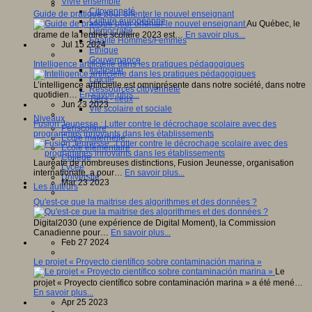
Vivre ensemble
Citoyenneté
Guide de pratique pour orienter le nouvel enseignant
Culture européenne
Au Québec, le
Démocratie
drame de la rentrée scolaire 2023 est…
En savoir plus...
Egalité Hommes/Femmes
Jul 15 2024
Ethique
Gouvernance
Intelligence artificielle dans les pratiques pédagogiques
Inclusion
Laïcité
L’intelligence artificielle est omniprésente dans notre société, dans notre
Ressources citoyenneté
quotidien…
En savoir plus...
Tiers - lieux
Jun 23 2023
Vie scolaire et sociale
Niveaux
Fusion Jeunesse : Lutter contre le décrochage scolaire avec des
Périscolaire
programmes innovants dans les établissements
Ecole maternelle
Ecole élémentaire
Collège
Lauréate de nombreuses distinctions, Fusion Jeunesse, organisation
Lycée
internationale, a pour…
En savoir plus...
Université
Mar 23 2023
Les auteurs
Qu'est-ce que la maitrise des algorithmes et des données ?
Digital2030 (une expérience de Digital Moment), la Commission
Canadienne pour…
En savoir plus...
Feb 27 2024
Le projet « Proyecto científico sobre contaminación marina »
Le
projet « Proyecto científico sobre contaminación marina » a été mené…
En savoir plus...
Apr 25 2023