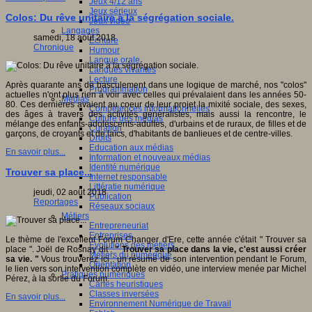
Jeux 4/12 ans
Jeux sérieux
Colos: Du rêve unitaire à la ségrégation sociale.
Jeux vidéo
Langages
samedi, 18 août 2018
Ecriture
Chronique
Humour
Langue orale
Langues vivantes
Lecture
Après quarante ans de basculement dans une logique de marché, nos "colos"
Programmation
actuelles n'ont plus rien à voir avec celles qui prévalaient dans les années 50-
Médias
80. Ces dernières avaient au coeur de leur projet la mixité sociale, des sexes,
Compétences informationnelles
des âges à travers des activités généralistes, mais aussi la rencontre, le
Culture des médias
mélange des enfants-adolescents-adultes, d'urbains et de ruraux, de filles et de
Curation
garçons, de croyants et de laïcs, d'habitants de banlieues et de centre-villes.
Droits
Education aux médias
En savoir plus...
Information et nouveaux médias
Identité numérique
Trouver sa place...
Internet responsable
Littératie numérique
jeudi, 02 août 2018
Publication
Reportages
Réseaux sociaux
Métiers
Entrepreneuriat
Entreprises
Le thème de l'excellent Forum Changer d'Ere, cette année c'était " Trouver sa
Evolutions des métiers
place ". Joël de Rosnay dit :
" Trouver sa place dans la vie, c'est aussi créer
Métiers du numérique
sa vie. "
Vous trouverez ici : un résumé de son intervention pendant le Forum,
Orientation
le lien vers son intervention complète en vidéo, une interview menée par Michel
Pratiques numériques
Pérez, à la sortie du Forum.
Cartes heuristiques
Classes inversées
En savoir plus...
Environnement Numérique de Travail