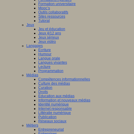
Formation universitaire
Mooc’s
Outils collaboratifs
Sites ressources
Tutorat
Jeux
Jeu et éducation
Jeux 4/12 ans
Jeux sérieux
Jeux vidéo
Langages
Ecriture
Humour
Langue orale
Langues vivantes
Lecture
Programmation
Médias
Compétences informationnelles
Culture des médias
Curation
Droits
Education aux médias
Information et nouveaux médias
Identité numérique
Internet responsable
Littératie numérique
Publication
Réseaux sociaux
Métiers
Entrepreneuriat
Entreprises