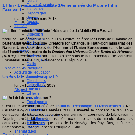
Débats
Faits marquants
1 film - 1 minute...édifiante 14ème année du Mobile Film
Interviews
Festival !
Reportages
Brèves
mardi, 04 décembre 2018
Agenda
Fait marquant
Innover
Didactique
Dispositifs
Pédagogie
"Pour sa 14e édition, le Mobile Film Festival célèbre les Droits de l’Homme en
Recherche
partenariat avec YouTube Creators for Change, le Haut-Commissariat des
Technologies
Nations
Unies aux droits de l’Homme et l’Union Européenne
dans le cadre
Savoir(s)
du 70ème anniversaire de la
Déclaration Universelle des Droits de l’Homme
Analyses
(DUDH).
Le festival est par ailleurs placé sous le haut patronage de Monsieur
Conférences
Emmanuel MACRON, Président de la République.
Outils
Pratiques
En savoir plus...
Acteurs de l'éducation
Animateurs
Un fab lab, ça sert à quoi ?
Chercheurs
Collectivités
lundi, 19 novembre 2018
Editeurs
Dispositifs
EdTech
Encadrement
Enseignants
Entreprises
C’est un chercheur du célèbre
Institut de technologie du Massachusetts
, Neil
Etudiants
Gershenfeld, qui dans les années 2000 a inventé le concept de fab lab –
Filières industrielles
contraction de
fabrication laboratory
, qui signifie « laboratoire de fabrication ».
Institutionnels
Depuis, des fab lab se sont installés aux quatre coins du monde, dans des
Médiateurs
contextes aussi différents que ceux de la Norvège, les Pays-Bas, la France,
Parents
l’Afghanistan, l’Inde, ou encore l’Afrique du Sud…
Thématiques