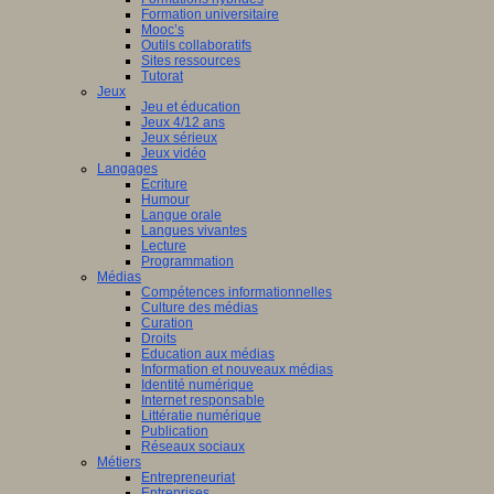
Formation universitaire
Mooc’s
Outils collaboratifs
Sites ressources
Tutorat
Jeux
Jeu et éducation
Jeux 4/12 ans
Jeux sérieux
Jeux vidéo
Langages
Ecriture
Humour
Langue orale
Langues vivantes
Lecture
Programmation
Médias
Compétences informationnelles
Culture des médias
Curation
Droits
Education aux médias
Information et nouveaux médias
Identité numérique
Internet responsable
Littératie numérique
Publication
Réseaux sociaux
Métiers
Entrepreneuriat
Entreprises