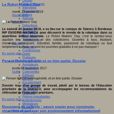
Débats
Faits marquants
Le Robot Makers’ Day
Interviews
Reportages
mardi, 23 janvier 2018
Brèves
Reportages
Agenda
Innover
Didactique
Dispositifs
Le samedi 20 janvier 2018, a eu lieu sur le campus de Talence à Bordeaux
Pédagogie
INP ENSEIRB-MATMECA pour découvrir le monde de la robotique dans sa
Recherche
quatrième édition hivernale.
Le Robot Makers’ Day, c’est le rendez-vous
Technologies
aquitain des roboticiens et des coboticiens. Ouvertes à tous, étudiant,
Savoir(s)
chercheur, enseignant, industriel, famille, passionné de robotique ou tout
Analyses
simplement curieux, ce sont les journées gratuites à ne pas manquer !
Conférences
En savoir plus...
Outils
Pratiques
Penser l'hétérogénéité..et en tirer partie. Dossier
Acteurs de l'éducation
Animateurs
Chercheurs
jeudi, 09 novembre 2017
Collectivités
Outils
Editeurs
EdTech
Encadrement
Dossier issu d’un groupe de travail, piloté par le bureau de l’éducation
Enseignants
prioritaire de la DGESCO, pour accompagner les recommandations du
Entreprises
référentiel de l’éducation prioritaire.
Etudiants
Filières industrielles
En savoir plus...
Institutionnels
Médiateurs
Document de collecte : savoir copier pour construire,
Parents
structurer et partager son environnement informationnel
Thématiques