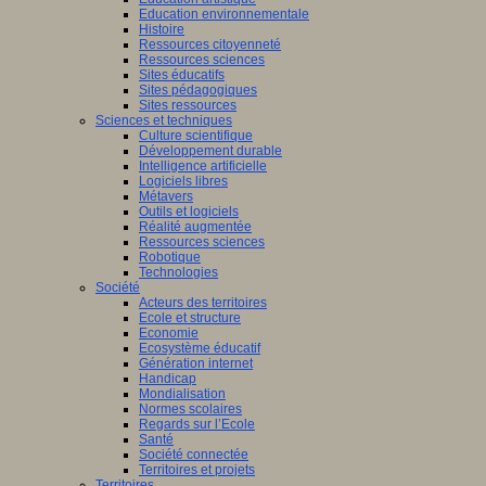
Education environnementale
Histoire
Ressources citoyenneté
Ressources sciences
Sites éducatifs
Sites pédagogiques
Sites ressources
Sciences et techniques
Culture scientifique
Développement durable
Intelligence artificielle
Logiciels libres
Métavers
Outils et logiciels
Réalité augmentée
Ressources sciences
Robotique
Technologies
Société
Acteurs des territoires
Ecole et structure
Economie
Ecosystème éducatif
Génération internet
Handicap
Mondialisation
Normes scolaires
Regards sur l’Ecole
Santé
Société connectée
Territoires et projets
Territoires