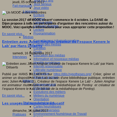
Jeux 4/12 ans
jeudi, 05 octobre 2017
Jeux sérieux
Fait marquant
Jeux vidéo
Langages
Ecriture
Humour
La session 2017 du MOOC elearn² commence le 4 octobre. La DANE de
Langue orale
Dijon propose à tous les participants d’organiser des rencontres autour du
Langues vivantes
MOOC. Voici quelques informations pour vous approprier cette proposition !
Lecture
Programmation
En savoir plus...
Médias
Compétences informationnelles
Entretien avec Julien Amghar, créateur de l’espace Kenere le
Culture des médias
Lab’ par Hans Dillaerts
Curation
Droits
samedi, 16 septembre 2017
Education aux médias
Interviews
Information et nouveaux médias
Identité numérique
Internet responsable
Littératie numérique
Publication
Publié par HANS DILLAERTS sur
https://dlis.hypotheses.org/
: Créer, gérer et
Réseaux sociaux
animer un dispositif de Fab Lab au sein d'une bibliothèque publique, entretien
Métiers
avec Julien Amghar (1), Créateur de l'espace Kenere Le Lab'
-
Julien Amghar
Entrepreneuriat
est animateur multimédia et Lab’ à la médiathèque de Pontivy et créateur de
Entreprises
l’espace Kenere le Lab’ (le fab lab de la médiathèque de Pontivy).
Evolutions des métiers
Métiers du numérique
En savoir plus...
Orientation
Pratiques numériques
Les usages du numérique éducatif
Cartes heuristiques
Classes inversées
dimanche, 16 juillet 2017
Environnement Numérique de Travail
Pratiques