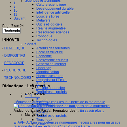
Sciences et techniques
8
Culture scientifique
9
Développement durable
10
Intelligence artificielle
11
Logiciels libres
Suivant
Métavers
Outils et logiciels
Page 7 sur 24
Réalité augmentée
Ressources sciences
Robotique
INNOVER
Technologies
Société
-
DIDACTIQUE
Acteurs des territoires
Ecole et structure
-
DISPOSITIFS
Economie
Ecosystème éducatif
-
PEDAGOGIE
Génération internet
Handicap
-
RECHERCHE
Mondialisation
Normes scolaires
-
TECHNOLOGIES
Regards sur l’Ecole
Santé
Didactique - Les plus lus
Société connectée
Territoires et projets
Dec 10 2024
Territoires
Europe
L’éducation aux médias chez les tout petits de la maternelle
International
Régions
Andzongo Blaise Pascal, Formateur des…
En savoir plus...
Ruralité
Mar 08 2025
Territoires et projets
Tiers lieux
ETAPP-IA :"Les compétences numériques nécessaires pour un usage
Villes
raisonné de l'IA en pédagogie" par Philippe Carré