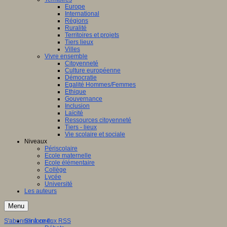
Europe
International
Régions
Ruralité
Territoires et projets
Tiers lieux
Villes
Vivre ensemble
Citoyenneté
Culture européenne
Démocratie
Egalité Hommes/Femmes
Ethique
Gouvernance
Inclusion
Laïcité
Ressources citoyenneté
Tiers - lieux
Vie scolaire et sociale
Niveaux
Périscolaire
Ecole maternelle
Ecole élémentaire
Collège
Lycée
Université
Les auteurs
Menu
S'abonner à ce flux RSS
S'informer