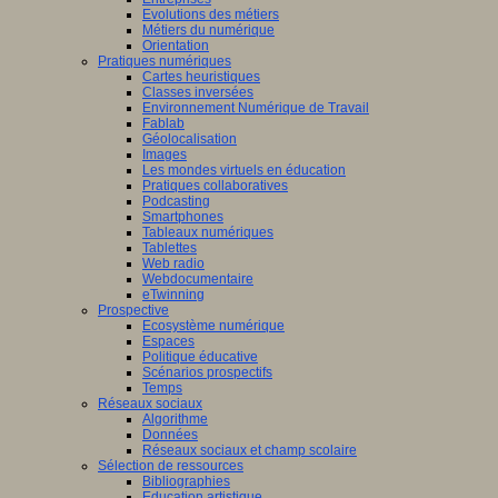
Evolutions des métiers
Métiers du numérique
Orientation
Pratiques numériques
Cartes heuristiques
Classes inversées
Environnement Numérique de Travail
Fablab
Géolocalisation
Images
Les mondes virtuels en éducation
Pratiques collaboratives
Podcasting
Smartphones
Tableaux numériques
Tablettes
Web radio
Webdocumentaire
eTwinning
Prospective
Ecosystème numérique
Espaces
Politique éducative
Scénarios prospectifs
Temps
Réseaux sociaux
Algorithme
Données
Réseaux sociaux et champ scolaire
Sélection de ressources
Bibliographies
Education artistique