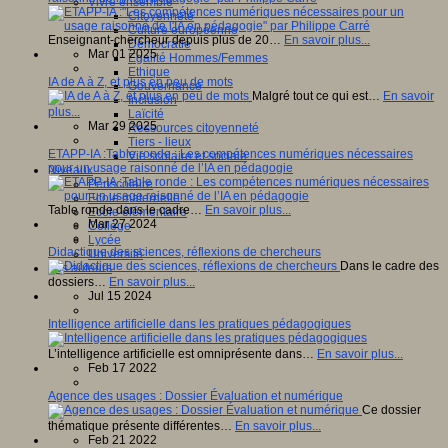
Vivre ensemble
Citoyenneté
Culture européenne
Enseignant-chercheur depuis plus de 20…
En savoir plus...
Démocratie
Mar 01 2025
Egalité Hommes/Femmes
Ethique
IA de A à Z, et plus en peu de mots
Gouvernance
Malgré tout ce qui est…
En savoir
Inclusion
plus...
Laïcité
Mar 29 2025
Ressources citoyenneté
Tiers - lieux
ETAPP-IA :Table ronde : Les compétences numériques nécessaires
Vie scolaire et sociale
pour un usage raisonné de l’IA en pédagogie
Niveaux
Périscolaire
Ecole maternelle
Table ronde dans le cadre…
En savoir plus...
Ecole élémentaire
Mar 27 2024
Collège
Lycée
Didactique des sciences, réflexions de chercheurs
Université
Dans le cadre des
Les auteurs
dossiers…
En savoir plus...
Jul 15 2024
Intelligence artificielle dans les pratiques pédagogiques
L’intelligence artificielle est omniprésente dans…
En savoir plus...
Feb 17 2022
Agence des usages : Dossier Évaluation et numérique
Ce dossier
thématique présente différentes…
En savoir plus...
Feb 21 2022