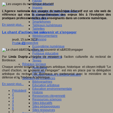
Fablab
Géolocalisation
Images
Les mondes virtuels en éducation
L'Agence nationale des usages du numérique éducatif est un site web de
Pratiques collaboratives
référence qui vise la compréhension des enjeux liés à l’évolution des
Podcasting
pratiques professionnelles des enseignants dans un contexte numérique.
Smartphones
En savoir plus...
Tableaux numériques
Tablettes
Le chant d'action, se souvenir et s'engager
Web radio
Webdocumentaire
eTwinning
jeudi, 15 juin 2017
Prospective
Pratiques
Ecosystème numérique
Espaces
Politique éducative
Par
Linda Dugrip
chargée de mission à l'action culturelle du rectorat de
Scénarios prospectifs
Bordeaux.
Temps
Réseaux sociaux
Chaque année scolaire, le parcours artistique, historique et citoyen intitulé "Le
Algorithme
chant d'action, se souvenir et s'engager" est mis en place par la délégation
Données
artistique du rectorat de Bordeaux en partenariat avec le ministère de la
Réseaux sociaux et champ scolaire
défense et le Trinôme Académique.
Sélection de ressources
Bibliographies
En savoir plus...
Education artistique
Education environnementale
Précédent
Histoire
2
Ressources citoyenneté
3
Ressources sciences
4
Sites éducatifs
5
Sites pédagogiques
6
Sites ressources
7