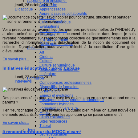
Apprendre et enseigner
Apprendre
jeudi, 26 octobre 2017
Apprentissages
Didactique
Apprentissages collaboratifs
Créativité
Culture numérique
Evaluations
Voilà presque un an avaient lieu les journées professionnelles de l'ANDEP. J'y
Individualisation
ai alors animé un atelier atour du document de collecte dans lequel je suis
Initiatives
revenue notamment sur l'appropriation collective de questionnements liés à la
Interdisciplinarité
recherche d’informations et la didactisation de la notion de document de
Outils pour la classe
collecte. Durant l'atelier nous avons réfléchi à la constitution d'une grille
Arts et Culture
d’évaluation.
Art
Cinéma
En savoir plus...
Culture
Culture et numérique
Initiatives éducatives : Koko Cabane
Dispositifs de médiation
Littérature
lundi, 23 octobre 2017
Formation
Interviews
Compétences professionnelles
Dispositifs de formation
E- formation
Enjeux et évolutions
Des pistes concrètes pour faire avec les enfants, on en trouve où quand on est
Enseignement supérieur et numérique
parents ?
Formations hybrides
Formation universitaire
Il en fleurit chaque jour des myriades. Et quand bien même on aurait trouvé des
Mooc’s
éléments probants sur le net, pour les appliquer ça se passe comment ?
Outils collaboratifs
Sites ressources
En savoir plus...
Tutorat
Jeux
5 rencontres autour du MOOC elearn²
Jeu et éducation