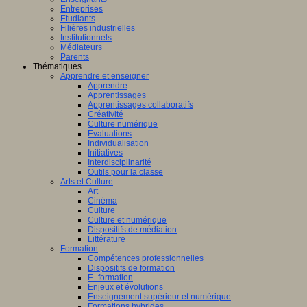
Entreprises
Etudiants
Filières industrielles
Institutionnels
Médiateurs
Parents
Thématiques
Apprendre et enseigner
Apprendre
Apprentissages
Apprentissages collaboratifs
Créativité
Culture numérique
Evaluations
Individualisation
Initiatives
Interdisciplinarité
Outils pour la classe
Arts et Culture
Art
Cinéma
Culture
Culture et numérique
Dispositifs de médiation
Littérature
Formation
Compétences professionnelles
Dispositifs de formation
E- formation
Enjeux et évolutions
Enseignement supérieur et numérique
Formations hybrides