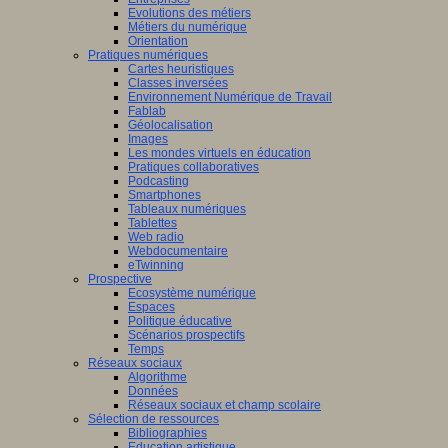
Evolutions des métiers
Métiers du numérique
Orientation
Pratiques numériques
Cartes heuristiques
Classes inversées
Environnement Numérique de Travail
Fablab
Géolocalisation
Images
Les mondes virtuels en éducation
Pratiques collaboratives
Podcasting
Smartphones
Tableaux numériques
Tablettes
Web radio
Webdocumentaire
eTwinning
Prospective
Ecosystème numérique
Espaces
Politique éducative
Scénarios prospectifs
Temps
Réseaux sociaux
Algorithme
Données
Réseaux sociaux et champ scolaire
Sélection de ressources
Bibliographies
Education artistique