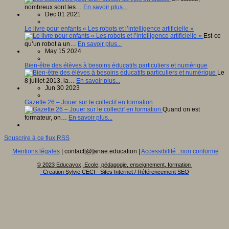
nombreux sont les…
En savoir plus...
Dec 01 2021
Le livre pour enfants « Les robots et l’intelligence artificielle »
Est-ce
qu’un robot a un…
En savoir plus...
May 15 2024
Bien-être des élèves à besoins éducatifs particuliers et numérique
Le
8 juillet 2013, la…
En savoir plus...
Jun 30 2023
Gazette 26 – Jouer sur le collectif en formation
Quand on est
formateur, on…
En savoir plus...
Souscrire à ce flux RSS
Mentions légales
| contact[@]anae.education |
Accessibilité : non conforme
© 2023 Educavox, Ecole, pédagogie, enseignement, formation
Creation Sylvie CECI - Sites Internet / Référencement SEO