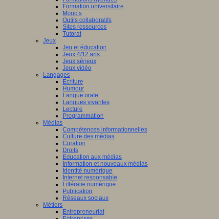
Formation universitaire
Mooc’s
Outils collaboratifs
Sites ressources
Tutorat
Jeux
Jeu et éducation
Jeux 4/12 ans
Jeux sérieux
Jeux vidéo
Langages
Ecriture
Humour
Langue orale
Langues vivantes
Lecture
Programmation
Médias
Compétences informationnelles
Culture des médias
Curation
Droits
Education aux médias
Information et nouveaux médias
Identité numérique
Internet responsable
Littératie numérique
Publication
Réseaux sociaux
Métiers
Entrepreneuriat
Entreprises