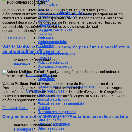
Fablab
Géolocalisation
Images
La mission de l'IH2EF
est de sensibiliser et de former aux questions
Les mondes virtuels en éducation
d’éducation et d’enseignement supérieur. L’IH2EF forme principalement les
Pratiques collaboratives
chefs d’établissement et les inspecteurs de l’éducation nationale, les cadres
Podcasting
occupant des emplois de direction de l'enseignement supérieur, les cadres
Smartphones
administratifs, les médecins scolaires et les emplois de haut
Tableaux numériques
encadrement
.
Source :
le site IH2EF
Tablettes
Web radio
En savoir plus...
Webdocumentaire
eTwinning
Valérie Mathieu- Fichot : "Un congrès peut être un accélérateur
Prospective
de structuration, de visibilité "
Ecosystème numérique
Espaces
vendredi, 25 novembre 2022
Politique éducative
Interviews
Scénarios prospectifs
Temps
Réseaux sociaux
Algorithme
Données
Valérie Mathieu- Fichot
, vous êtes directrice du Bureau de promotion
Réseaux sociaux et champ scolaire
Destination Angers, et organisez des événements pour le territoire d’Angers
Sélection de ressources
Loire Métropole. Créé avec le médiateur de la ville d’Angers, le
Congrès de
Bibliographies
toutes les médiations 2022
s’est déroulé à Angers du 5 au 7 octobre et vous
Education artistique
en êtes l’organisatrice.
Education environnementale
Histoire
En savoir plus...
Ressources citoyenneté
Ressources sciences
Congrés international d'Angers : Médiations en milieu scolaire
Sites éducatifs
Sites pédagogiques
mercredi, 23 novembre 2022
Sites ressources
Reportages