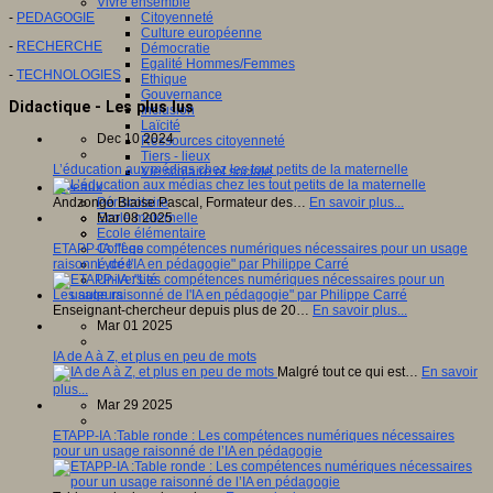
Vivre ensemble
-
PEDAGOGIE
Citoyenneté
Culture européenne
-
RECHERCHE
Démocratie
Egalité Hommes/Femmes
-
TECHNOLOGIES
Ethique
Gouvernance
Didactique - Les plus lus
Inclusion
Laïcité
Dec 10 2024
Ressources citoyenneté
Tiers - lieux
L’éducation aux médias chez les tout petits de la maternelle
Vie scolaire et sociale
Niveaux
Andzongo Blaise Pascal, Formateur des…
En savoir plus...
Périscolaire
Mar 08 2025
Ecole maternelle
Ecole élémentaire
ETAPP-IA :"Les compétences numériques nécessaires pour un usage
Collège
raisonné de l'IA en pédagogie" par Philippe Carré
Lycée
Université
Les auteurs
Enseignant-chercheur depuis plus de 20…
En savoir plus...
Mar 01 2025
IA de A à Z, et plus en peu de mots
Malgré tout ce qui est…
En savoir
plus...
Mar 29 2025
ETAPP-IA :Table ronde : Les compétences numériques nécessaires
pour un usage raisonné de l’IA en pédagogie