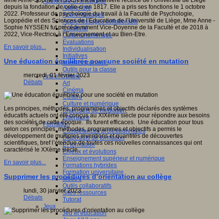
Mme Anne-Sophie NYSSEN est la première rectrice de l’Université de Liège
Apprendre et enseigner
depuis la fondation de celle-ci en 1817. Elle a pris ses fonctions le 1 octobre
Apprendre
2022. Professeur de psychologie du travail à la Faculté de Psychologie,
Apprentissages
Logopédie et des Sciences de l’Education de l’Université de Liège, Mme Anne -
Apprentissages collaboratifs
Sophie NYSSEN fut précédemment Vice-Doyenne de la Faculté et de 2018 à
Créativité
2022, Vice-Rectrice à l’Enseignement et au Bien-Etre.
Culture numérique
Evaluations
En savoir plus...
Individualisation
Initiatives
Une éducation équilibrée pour une société en mutation
Interdisciplinarité
Outils pour la classe
mercredi, 01 février 2023
Arts et Culture
Débats
Art
Cinéma
Culture
Culture et numérique
Les principes, méthodes, programmes et objectifs déclarés des systèmes
Dispositifs de médiation
éducatifs actuels ont été conçus au XIXème siècle pour répondre aux besoins
Littérature
des sociétés de cette époque. Ils furent efficaces. Une éducation pour tous
Formation
selon ces principes, méthodes, programmes et objectifs a permis le
Compétences professionnelles
développement de multiples inventions et quantités de découvertes
Dispositifs de formation
scientifiques, bref l’étendue de toutes ces nouvelles connaissances qui ont
E- formation
caractérisé le XXème siècle.
Enjeux et évolutions
Enseignement supérieur et numérique
En savoir plus...
Formations hybrides
Formation universitaire
Supprimer les procédures d’orientation au collège
Mooc’s
Outils collaboratifs
lundi, 30 janvier 2023
Sites ressources
Débats
Tutorat
Jeux
Jeu et éducation