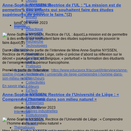
Débats
Faits marquants
Anne-Sophie NYSSEN, Rectrice de l’UL : "La mission est de
Interviews
permettre à des enfants qui souhaitent faire des études
Reportages
supérieures de pouvoir le faire."(2)
Brèves
Agenda
lundi, 06 février 2023
Innover
Interviews
Didactique
Dispositifs
Pédagogie
Recherche
Technologies
Savoir(s)
Dans cette seconde partie de l’interview de Mme Anne-Sophie NYSSEN,
Analyses
Rectrice de l’Université de Liège, celle-ci précise d’abord sa réflexion sur le
Conférences
décret « paysage » qui, en Belgique, « perturbait » la formation des étudiants
Outils
de l’enseignement supérieur francophone.
Pratiques
Acteurs de l'éducation
Première partie de l'interview :
https://www.educavox.fr/accueil/interviews/anne-
Animateurs
sophie-nyssen-rectrice-de-l-universite-de-liege-comprendre-l-homme-dans-
Chercheurs
son-milieu-naturel
Collectivités
En savoir plus...
Editeurs
EdTech
Anne-Sophie NYSSEN, Rectrice de l’Université de Liège : «
Encadrement
Enseignants
Comprendre l’homme dans son milieu naturel »
Entreprises
Etudiants
dimanche, 05 février 2023
Filières industrielles
Interviews
Institutionnels
Médiateurs
Parents
Thématiques