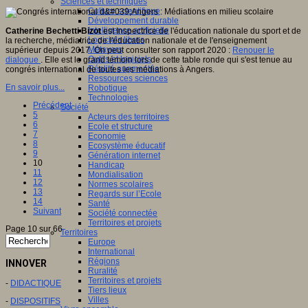
Sciences et techniques
Culture scientifique
Développement durable
Intelligence artificielle
Catherine Bechetti Bizot
est Inspectrice de l'éducation nationale du sport et de
Logiciels libres
la recherche, médiatrice de l'éducation nationale et de l'enseignement
Métavers
supérieur depuis 2017. On peut consulter son rapport 2020 :
Renouer le
Outils et logiciels
dialogue
. Elle est le grand témoin lors de cette table ronde qui s'est tenue au
Réalité augmentée
congrés international de toutes les médiations à Angers.
Ressources sciences
En savoir plus...
Robotique
Technologies
Précédent
Société
5
Acteurs des territoires
6
Ecole et structure
7
Economie
8
Ecosystème éducatif
9
Génération internet
10
Handicap
11
Mondialisation
12
Normes scolaires
13
Regards sur l’Ecole
14
Santé
Suivant
Société connectée
Territoires et projets
Page 10 sur 66
Territoires
Europe
International
Régions
INNOVER
Ruralité
Territoires et projets
-
DIDACTIQUE
Tiers lieux
Villes
-
DISPOSITIFS