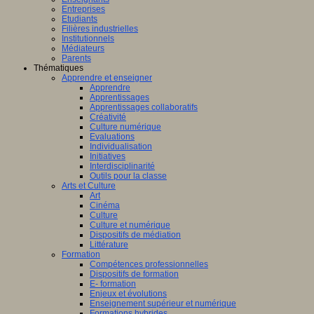
Entreprises
Etudiants
Filières industrielles
Institutionnels
Médiateurs
Parents
Thématiques
Apprendre et enseigner
Apprendre
Apprentissages
Apprentissages collaboratifs
Créativité
Culture numérique
Evaluations
Individualisation
Initiatives
Interdisciplinarité
Outils pour la classe
Arts et Culture
Art
Cinéma
Culture
Culture et numérique
Dispositifs de médiation
Littérature
Formation
Compétences professionnelles
Dispositifs de formation
E- formation
Enjeux et évolutions
Enseignement supérieur et numérique
Formations hybrides