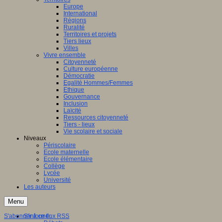
Europe
International
Régions
Ruralité
Territoires et projets
Tiers lieux
Villes
Vivre ensemble
Citoyenneté
Culture européenne
Démocratie
Egalité Hommes/Femmes
Ethique
Gouvernance
Inclusion
Laïcité
Ressources citoyenneté
Tiers - lieux
Vie scolaire et sociale
Niveaux
Périscolaire
Ecole maternelle
Ecole élémentaire
Collège
Lycée
Université
Les auteurs
Menu
S'abonner à ce flux RSS
S'informer