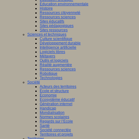
Education environnementale
Histoire
Ressources citoyenneté
Ressources sciences
Sites éducatifs
Sites pédagogiques
Sites ressources
Sciences et techniques
Culture scientifique
Développement durable
Intelligence artificielle
Logiciels libres
Métavers
Outils et logiciels
Réalité augmentée
Ressources sciences
Robotique
Technologies
Société
Acteurs des territoires
Ecole et structure
Economie
Ecosystème éducatif
Génération internet
Handicap
Mondialisation
Normes scolaires
Regards sur l’Ecole
Santé
Société connectée
Territoires et projets
Territoires