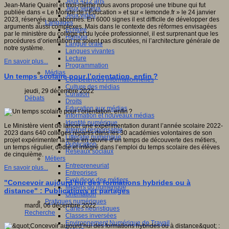
Jeux 4/12 ans
Jean-Marie Quairel et moi-même nous avons proposé une tribune qui fut
Jeux sérieux
publiée dans « Le Monde de l’Éducation » et sur « lemonde.fr » le 24 janvier
Jeux vidéo
2023, réservée aux abonnés. En 6000 signes il est difficile de développer des
Langages
arguments aussi complexes. Mais dans le contexte des réformes envisagées
Ecriture
par le ministère du collège et du lycée professionnel, il est surprenant que les
Humour
procédures d’orientation ne soient pas discutées, ni l’architecture générale de
Langue orale
notre système.
Langues vivantes
Lecture
En savoir plus...
Programmation
Médias
Un temps scolaire pour l’orientation, enfin ?
Compétences informationnelles
Culture des médias
jeudi, 29 décembre 2022
Curation
Débats
Droits
Education aux médias
Information et nouveaux médias
Identité numérique
Le Ministère vient de lancer une expérimentation durant l’année scolaire 2022-
Internet responsable
2023 dans 640 collèges répartis dans les 30 académies volontaires de son
Littératie numérique
projet expérimenter la mise en œuvre d’un temps de découverte des métiers,
Publication
un temps régulier, dédié et intégré dans l’emploi du temps scolaire des élèves
Réseaux sociaux
de cinquième.
Métiers
Entrepreneuriat
En savoir plus...
Entreprises
Evolutions des métiers
"Concevoir aujourd’hui des formations hybrides ou à
Métiers du numérique
distance" : Publications et partages
Orientation
Pratiques numériques
mardi, 06 décembre 2022
Cartes heuristiques
Recherche
Classes inversées
Environnement Numérique de Travail