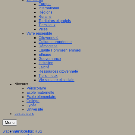
Europe
International
Régions
Ruralité
Territoires et projets
Tiers lieux
Villes
Vivre ensemble
Citoyenneté
Culture européenne
Démocratie
Egalité Hommes/Femmes
Ethique
Gouvernance
Inclusion
Laïcité
Ressources citoyenneté
Tiers - lieux
Vie scolaire et sociale
Niveaux
Périscolaire
Ecole maternelle
Ecole élémentaire
Collège
Lycée
Université
Les auteurs
Menu
S'abonner à ce flux RSS
S'informer