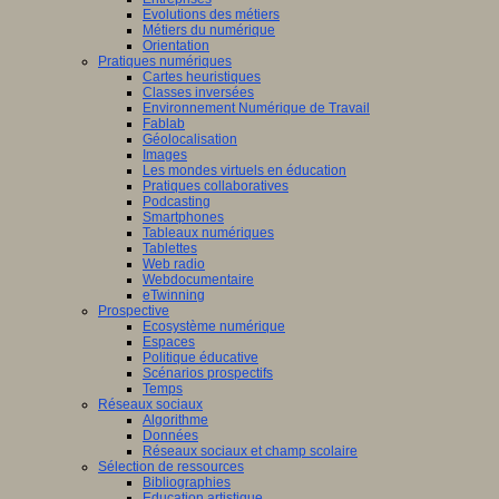
Evolutions des métiers
Métiers du numérique
Orientation
Pratiques numériques
Cartes heuristiques
Classes inversées
Environnement Numérique de Travail
Fablab
Géolocalisation
Images
Les mondes virtuels en éducation
Pratiques collaboratives
Podcasting
Smartphones
Tableaux numériques
Tablettes
Web radio
Webdocumentaire
eTwinning
Prospective
Ecosystème numérique
Espaces
Politique éducative
Scénarios prospectifs
Temps
Réseaux sociaux
Algorithme
Données
Réseaux sociaux et champ scolaire
Sélection de ressources
Bibliographies
Education artistique