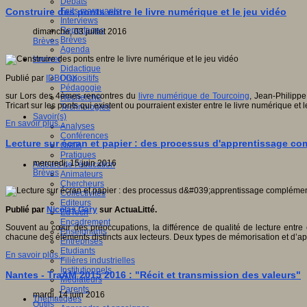
Débats
Faits marquants
Construire des ponts entre le livre numérique et le jeu vidéo
Interviews
Reportages
dimanche, 03 juillet 2016
Brèves
Brèves
Agenda
Innover
Didactique
Dispositifs
Publié par
IDBOOX
Pédagogie
sur Lors des 4èmes rencontres du
livre numérique de Tourcoing
, Jean-Philippe
Recherche
Tricart sur les ponts qui existent ou pourraient exister entre le livre numérique et l
Technologies
Savoir(s)
En savoir plus...
Analyses
Conférences
Lecture sur écran et papier : des processus d'apprentissage c
Outils
Pratiques
mercredi, 15 juin 2016
Acteurs de l'éducation
Brèves
Animateurs
Chercheurs
Collectivités
Editeurs
Publié par
Nicolas Gary
sur ActuaLitté.
EdTech
Encadrement
Souvent au cœur des préoccupations, la différence de qualité de lecture entre 
Enseignants
chacune des éléments distincts aux lecteurs. Deux types de mémorisation et d’app
Entreprises
Etudiants
En savoir plus...
Filières industrielles
Institutionnels
Nantes - TraAM 2015 2016 : "Récit et transmission des valeurs"
Médiateurs
Parents
mardi, 14 juin 2016
Thématiques
Outils