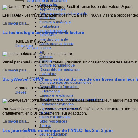
Apprendre et enseigner
Apprendre
Apprentissages
Apprentissages collaboratifs
Les TraAM -
Les travaux académiques mutualisés (TraAM) visent à proposer des 
Créativité
Culture numérique
En savoir plus...
Evaluations
Individualisation
La technologie au service de la lecture
Initiatives
Interdisciplinarité
jeudi, 19 mai 2016
Outils pour la classe
Didactique
Arts et Culture
Art
Cinéma
Culture
Publié par André Cotte sur Carrefour Education, un dossier conjoint de Carrefour é
Culture et numérique
Dispositifs de médiation
En savoir plus...
Littérature
Formation
StoryWeaver : offrir aux enfants du monde des livres dans leur 
Compétences professionnelles
Dispositifs de formation
vendredi, 13 mai 2016
E- formation
Brèves
Enjeux et évolutions
Enseignement supérieur et numérique
Formations hybrides
Formation universitaire
Par
Ninon Louise Lepage sur l'Ecole Branchée.
Découvrez l’histoire d’une mais
Mooc’s
gratuitement, en plus de permettre leur adaptation.
Outils collaboratifs
Sites ressources
En savoir plus...
Tutorat
Jeux
Les journées du numérique de l'ANLCI les 2 et 3 juin
Jeu et éducation