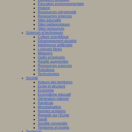
Education environnementale
Histoire
Ressources citoyenneté
Ressources sciences
Sites éducatifs
Sites pédagogiques
Sites ressources
Sciences et techniques
Culture scientifique
Développement durable
Intelligence artificielle
Logiciels libres
Métavers
Outils et logiciels
Réalité augmentée
Ressources sciences
Robotique
Technologies
Société
Acteurs des territoires
Ecole et structure
Economie
Ecosystème éducatif
Génération internet
Handicap
Mondialisation
Normes scolaires
Regards sur l’Ecole
Santé
Société connectée
Territoires et projets
Territoires