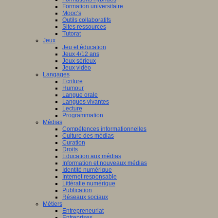
Formation universitaire
Mooc’s
Outils collaboratifs
Sites ressources
Tutorat
Jeux
Jeu et éducation
Jeux 4/12 ans
Jeux sérieux
Jeux vidéo
Langages
Ecriture
Humour
Langue orale
Langues vivantes
Lecture
Programmation
Médias
Compétences informationnelles
Culture des médias
Curation
Droits
Education aux médias
Information et nouveaux médias
Identité numérique
Internet responsable
Littératie numérique
Publication
Réseaux sociaux
Métiers
Entrepreneuriat
Entreprises