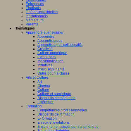
Entreprises
Etudiants
Filières industrielles
Institutionnels
Médiateurs
Parents
Thématiques
Apprendre et enseigner
Apprendre
Apprentissages
Apprentissages collaboratifs
Créativité
Culture numérique
Evaluations
Individualisation
Initiatives
Interdisciplinarité
Outils pour la classe
Arts et Culture
Art
Cinéma
Culture
Culture et numérique
Dispositifs de médiation
Littérature
Formation
Compétences professionnelles
Dispositifs de formation
E- formation
Enjeux et évolutions
Enseignement supérieur et numérique
Formations hybrides