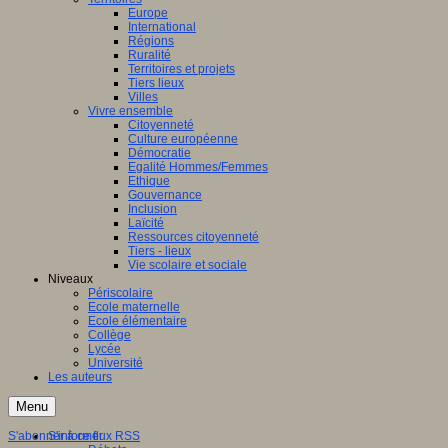
Europe
International
Régions
Ruralité
Territoires et projets
Tiers lieux
Villes
Vivre ensemble
Citoyenneté
Culture européenne
Démocratie
Egalité Hommes/Femmes
Ethique
Gouvernance
Inclusion
Laïcité
Ressources citoyenneté
Tiers - lieux
Vie scolaire et sociale
Niveaux
Périscolaire
Ecole maternelle
Ecole élémentaire
Collège
Lycée
Université
Les auteurs
Menu
S'abonner à ce flux RSS
S'informer