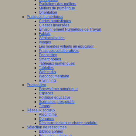
Evolutions des métiers
Métiers du numérique
Orientation
Pratiques numériques
Cartes heuristiques
Classes inversées
Environnement Numérique de Travail
Fablab
Géolocalisation
Images
Les mondes virtuels en éducation
Pratiques collaboratives
Podcasting
Smartphones
Tableaux numériques
Tablettes
Web radio
Webdocumentaire
eTwinning
Prospective
Ecosystème numérique
Espaces
Politique éducative
Scénarios prospectifs
Temps
Réseaux sociaux
Algorithme
Données
Réseaux sociaux et champ scolaire
Sélection de ressources
Bibliographies
Education artistique