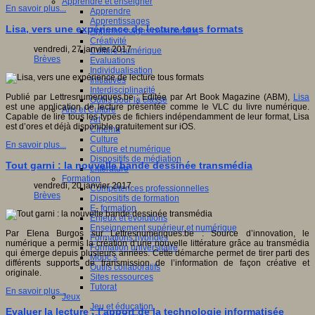
Apprendre et enseigner
En savoir plus...
Apprendre
Apprentissages
Lisa, vers une expérience de lecture tous formats
Apprentissages collaboratifs
Créativité
vendredi, 27 janvier 2017
Culture numérique
Brèves
Evaluations
Individualisation
Initiatives
Interdisciplinarité
Publié par Lettresnumeriques.be : Éditée par Art Book Magazine (ABM),
Lisa
Outils pour la classe
est une application de lecture présentée comme le VLC du livre numérique.
Arts et Culture
Capable de lire tous les types de fichiers indépendamment de leur format, Lisa
Art
est d’ores et déjà disponible gratuitement sur iOS.
Cinéma
Culture
En savoir plus...
Culture et numérique
Dispositifs de médiation
Tout garni : la nouvelle bande dessinée transmédia
Littérature
Formation
vendredi, 20 janvier 2017
Compétences professionnelles
Brèves
Dispositifs de formation
E- formation
Enjeux et évolutions
Enseignement supérieur et numérique
Par Elena Burgos sur Lettresnumeriques.be : Source d’innovation, le
Formations hybrides
numérique a permis la création d’une nouvelle littérature grâce au transmédia
Formation universitaire
qui émerge depuis plusieurs années. Cette démarche permet de tirer parti des
Mooc’s
différents supports de transmission de l’information de façon créative et
Outils collaboratifs
originale.
Sites ressources
Tutorat
En savoir plus...
Jeux
Jeu et éducation
Evaluer la lecture : l’apport de la technologie informatisée