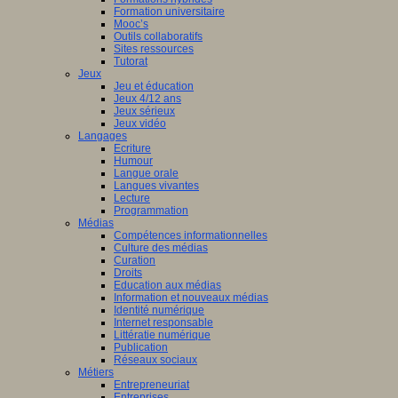
Formation universitaire
Mooc’s
Outils collaboratifs
Sites ressources
Tutorat
Jeux
Jeu et éducation
Jeux 4/12 ans
Jeux sérieux
Jeux vidéo
Langages
Ecriture
Humour
Langue orale
Langues vivantes
Lecture
Programmation
Médias
Compétences informationnelles
Culture des médias
Curation
Droits
Education aux médias
Information et nouveaux médias
Identité numérique
Internet responsable
Littératie numérique
Publication
Réseaux sociaux
Métiers
Entrepreneuriat
Entreprises