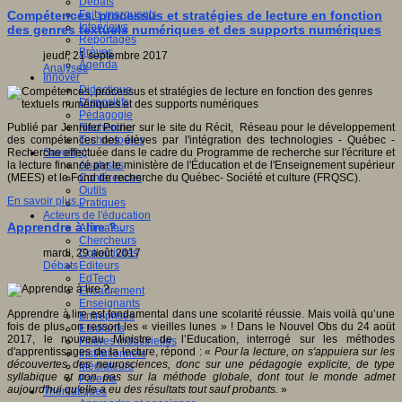
Débats
Faits marquants
Compétences, processus et stratégies de lecture en fonction
Interviews
des genres textuels numériques et des supports numériques
Reportages
Brèves
jeudi, 21 septembre 2017
Agenda
Analyses
Innover
Didactique
Dispositifs
Pédagogie
Recherche
Publié par Jennifer Poirier sur le site du Récit, Réseau pour le développement
Technologies
des compétences des élèves par l'intégration des technologies - Québec -
Savoir(s)
Recherche effectuée dans le cadre du Programme de recherche sur l'écriture et
Analyses
la lecture financé par le ministère de l'Éducation et de l'Enseignement supérieur
Conférences
(MEES) et le Fond de recherche du Québec- Société et culture (FRQSC).
Outils
En savoir plus...
Pratiques
Acteurs de l'éducation
Apprendre à lire ?..
Animateurs
Chercheurs
Collectivités
mardi, 29 août 2017
Editeurs
Débats
EdTech
Encadrement
Enseignants
Apprendre à lire est fondamental dans une scolarité réussie. Mais voilà qu’une
Entreprises
fois de plus, on ressort les « vieilles lunes » ! Dans le Nouvel Obs du 24 aoüt
Etudiants
2017, le nouveau Ministre de l’Education, interrogé sur les méthodes
Filières industrielles
d'apprentissages de la lecture, répond : «
Pour la lecture, on s'appuiera sur les
Institutionnels
découvertes des neurosciences, donc sur une pédagogie explicite, de type
Médiateurs
syllabique et non pas sur la méthode globale, dont tout le monde admet
Parents
aujourd'hui qu'elle a eu des résultats tout sauf probants.
»
Thématiques