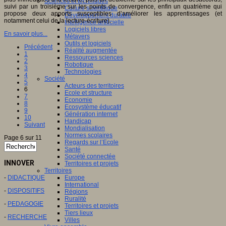
Sciences et techniques
suivi par un troisième sur les points de convergence, enfin un quatrième qui
Culture scientifique
propose deux apports susceptibles d’améliorer les apprentissages (et
Développement durable
notamment celui de la lecture-écriture).
Intelligence artificielle
Logiciels libres
En savoir plus...
Métavers
Outils et logiciels
Précédent
Réalité augmentée
1
Ressources sciences
2
Robotique
3
Technologies
4
Société
5
Acteurs des territoires
6
Ecole et structure
7
Economie
8
Ecosystème éducatif
9
Génération internet
10
Handicap
Suivant
Mondialisation
Normes scolaires
Page 6 sur 11
Regards sur l’Ecole
Santé
Société connectée
INNOVER
Territoires et projets
Territoires
-
DIDACTIQUE
Europe
International
-
DISPOSITIFS
Régions
Ruralité
-
PEDAGOGIE
Territoires et projets
Tiers lieux
-
RECHERCHE
Villes