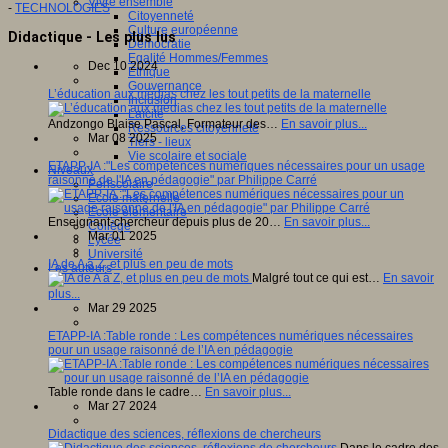
Vivre ensemble
-
TECHNOLOGIES
Citoyenneté
Culture européenne
Didactique - Les plus lus
Démocratie
Egalité Hommes/Femmes
Dec 10 2024
Ethique
Gouvernance
L’éducation aux médias chez les tout petits de la maternelle
Inclusion
Laïcité
Andzongo Blaise Pascal, Formateur des…
En savoir plus...
Ressources citoyenneté
Mar 08 2025
Tiers - lieux
Vie scolaire et sociale
ETAPP-IA :"Les compétences numériques nécessaires pour un usage
Niveaux
raisonné de l'IA en pédagogie" par Philippe Carré
Périscolaire
Ecole maternelle
Ecole élémentaire
Enseignant-chercheur depuis plus de 20…
En savoir plus...
Collège
Mar 01 2025
Lycée
Université
IA de A à Z, et plus en peu de mots
Les auteurs
Malgré tout ce qui est…
En savoir
plus...
Mar 29 2025
ETAPP-IA :Table ronde : Les compétences numériques nécessaires
pour un usage raisonné de l’IA en pédagogie
Table ronde dans le cadre…
En savoir plus...
Mar 27 2024
Didactique des sciences, réflexions de chercheurs
Dans le cadre des