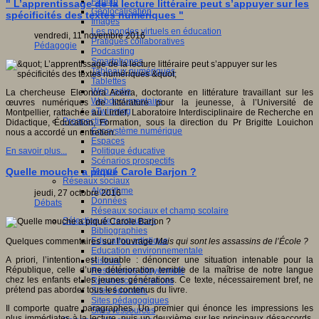
Fablab
" L’apprentissage de la lecture littéraire peut s’appuyer sur les
Géolocalisation
spécificités des textes numériques "
Images
Les mondes virtuels en éducation
vendredi, 11 novembre 2016
Pratiques collaboratives
Pédagogie
Podcasting
Smartphones
Tableaux numériques
Tablettes
Web radio
La chercheuse Eleonora Acerra, doctorante en littérature travaillant sur les
Webdocumentaire
œuvres numériques de littérature pour la jeunesse, à l’Université de
eTwinning
Montpellier, rattachée au Lirdef, Laboratoire Interdisciplinaire de Recherche en
Prospective
Didactique, Éducation, Formation, sous la direction du Pr Brigitte Louichon
Ecosystème numérique
nous a accordé un entretien.
Espaces
Politique éducative
En savoir plus...
Scénarios prospectifs
Temps
Quelle mouche a piqué Carole Barjon ?
Réseaux sociaux
Algorithme
jeudi, 27 octobre 2016
Données
Débats
Réseaux sociaux et champ scolaire
Sélection de ressources
Bibliographies
Education artistique
Quelques commentaires sur l’ouvrage
Mais qui sont les assassins de l’École ?
Education environnementale
A priori, l’intention est louable : dénoncer une situation intenable pour la
Histoire
République, celle d’une détérioration terrible de la maîtrise de notre langue
Ressources citoyenneté
chez les enfants et les jeunes générations. Ce texte, nécessairement bref, ne
Ressources sciences
prétend pas aborder tous les contenus du livre.
Sites éducatifs
Sites pédagogiques
Il comporte quatre paragraphes. Un premier qui énonce les impressions les
Sites ressources
plus immédiates à la lecture, puis un deuxième sur les principaux désaccords,