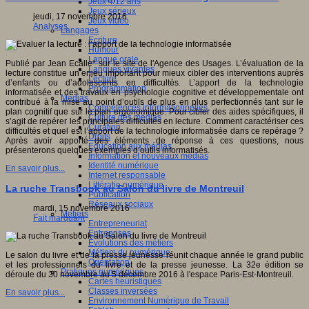
Jeux 4/12 ans
Jeux sérieux
jeudi, 17 novembre 2016
Jeux vidéo
Analyses
Langages
Ecriture
Humour
Langue orale
Publié par Jean Ecalle* sur le site de l'Agence des Usages. L’évaluation de la
Langues vivantes
lecture constitue un enjeu important pour mieux cibler des interventions auprès
Lecture
d’enfants ou d’adolescents en difficultés. L’apport de la technologie
Programmation
informatisée et des travaux en psychologie cognitive et développementale ont
Médias
contribué à la mise au point d’outils de plus en plus perfectionnés tant sur le
Compétences informationnelles
plan cognitif que sur le plan ergonomique. Pour cibler des aides spécifiques, il
Culture des médias
s’agit de repérer les principales difficultés en lecture. Comment caractériser ces
Curation
difficultés et quel est l’apport de la technologie informatisée dans ce repérage ?
Droits
Après avoir apporté des éléments de réponse à ces questions, nous
Education aux médias
présenterons quelques exemples d’outils informatisés.
Information et nouveaux médias
Identité numérique
En savoir plus...
Internet responsable
Littératie numérique
La ruche Transbook au Salon du livre de Montreuil
Publication
Réseaux sociaux
mardi, 15 novembre 2016
Métiers
Fait marquant
Entrepreneuriat
Entreprises
Evolutions des métiers
Métiers du numérique
Le salon du livre et de la presse jeunesse réunit chaque année le grand public
Orientation
et les professionnels du livre et de la presse jeunesse. La 32e édition se
Pratiques numériques
déroule du 30 novembre au 5 décembre 2016 à l'espace Paris-Est-Montreuil.
Cartes heuristiques
Classes inversées
En savoir plus...
Environnement Numérique de Travail