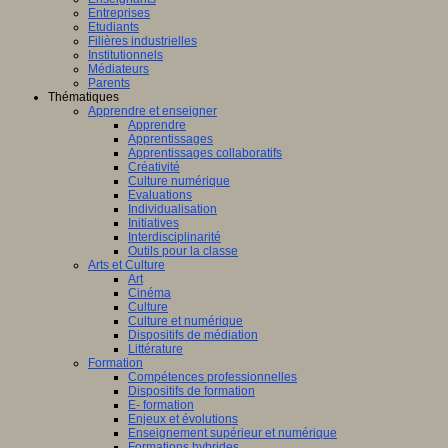
Entreprises
Etudiants
Filières industrielles
Institutionnels
Médiateurs
Parents
Thématiques
Apprendre et enseigner
Apprendre
Apprentissages
Apprentissages collaboratifs
Créativité
Culture numérique
Evaluations
Individualisation
Initiatives
Interdisciplinarité
Outils pour la classe
Arts et Culture
Art
Cinéma
Culture
Culture et numérique
Dispositifs de médiation
Littérature
Formation
Compétences professionnelles
Dispositifs de formation
E- formation
Enjeux et évolutions
Enseignement supérieur et numérique
Formations hybrides