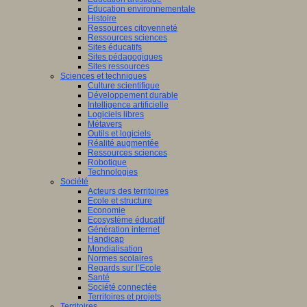
Education environnementale
Histoire
Ressources citoyenneté
Ressources sciences
Sites éducatifs
Sites pédagogiques
Sites ressources
Sciences et techniques
Culture scientifique
Développement durable
Intelligence artificielle
Logiciels libres
Métavers
Outils et logiciels
Réalité augmentée
Ressources sciences
Robotique
Technologies
Société
Acteurs des territoires
Ecole et structure
Economie
Ecosystème éducatif
Génération internet
Handicap
Mondialisation
Normes scolaires
Regards sur l’Ecole
Santé
Société connectée
Territoires et projets
Territoires