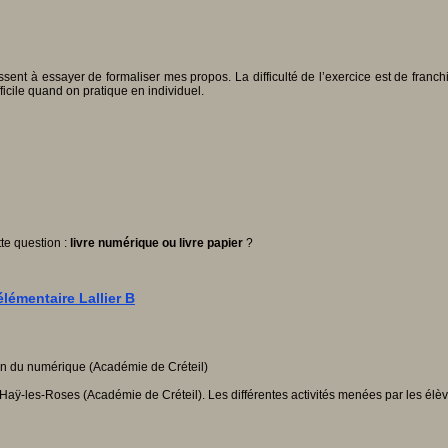
sent à essayer de formaliser mes propos. La difficulté de l’exercice est de franchi
ficile quand on pratique en individuel.
tte question :
livre numérique ou livre papier
?
lémentaire Lallier B
à Haÿ-les-Roses (Académie de Créteil). Les différentes activités menées par les él