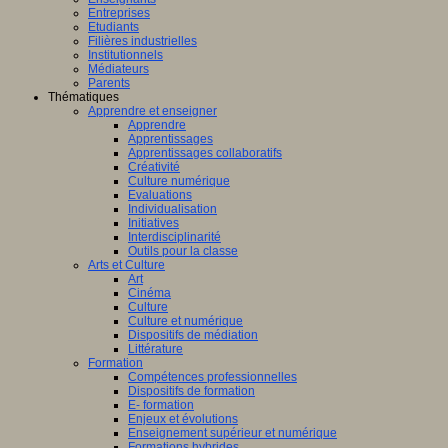
Entreprises
Etudiants
Filières industrielles
Institutionnels
Médiateurs
Parents
Thématiques
Apprendre et enseigner
Apprendre
Apprentissages
Apprentissages collaboratifs
Créativité
Culture numérique
Evaluations
Individualisation
Initiatives
Interdisciplinarité
Outils pour la classe
Arts et Culture
Art
Cinéma
Culture
Culture et numérique
Dispositifs de médiation
Littérature
Formation
Compétences professionnelles
Dispositifs de formation
E- formation
Enjeux et évolutions
Enseignement supérieur et numérique
Formations hybrides