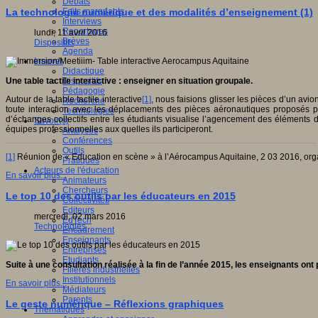
Débats
Faits marquants
La technologie numérique et des modalités d’enseignement (1)
Interviews
Reportages
lundi, 11 avril 2016
Brèves
Dispositifs
Agenda
Innover
Didactique
Dispositifs
Une table tactile interactive : enseigner en situation groupale.
Pédagogie
Autour de la table tactile interactive
[1]
, nous faisions glisser les pièces d’un avi
Recherche
toute interaction avec les déplacements des pièces aéronautiques proposés par
Technologies
d’échanges collectifs entre les étudiants visualise l’agencement des éléments 
Savoir(s)
équipes professionnelles aux quelles ils participeront.
Analyses
Conférences
Outils
[1]
Réunion de « Education en scène » à l’Aérocampus Aquitaine, 2 03 2016, org
Pratiques
Acteurs de l'éducation
En savoir plus...
Animateurs
Chercheurs
Le top 10 des outils par les éducateurs en 2015
Collectivités
Editeurs
mercredi, 02 mars 2016
EdTech
Technologies
Encadrement
Enseignants
Entreprises
Etudiants
Suite à une consultation réalisée à la fin de l’année 2015, les enseignants ont
Filières industrielles
Institutionnels
En savoir plus...
Médiateurs
Parents
Le geste numérique – Réflexions graphiques
Thématiques