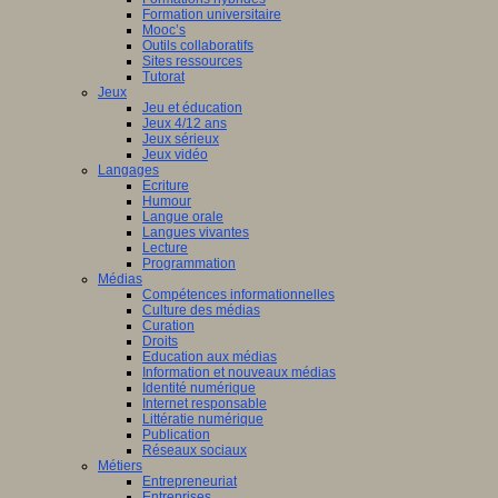
Formation universitaire
Mooc’s
Outils collaboratifs
Sites ressources
Tutorat
Jeux
Jeu et éducation
Jeux 4/12 ans
Jeux sérieux
Jeux vidéo
Langages
Ecriture
Humour
Langue orale
Langues vivantes
Lecture
Programmation
Médias
Compétences informationnelles
Culture des médias
Curation
Droits
Education aux médias
Information et nouveaux médias
Identité numérique
Internet responsable
Littératie numérique
Publication
Réseaux sociaux
Métiers
Entrepreneuriat
Entreprises