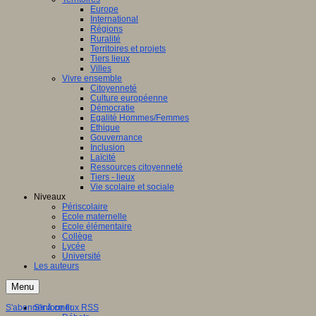
Europe
International
Régions
Ruralité
Territoires et projets
Tiers lieux
Villes
Vivre ensemble
Citoyenneté
Culture européenne
Démocratie
Egalité Hommes/Femmes
Ethique
Gouvernance
Inclusion
Laïcité
Ressources citoyenneté
Tiers - lieux
Vie scolaire et sociale
Niveaux
Périscolaire
Ecole maternelle
Ecole élémentaire
Collège
Lycée
Université
Les auteurs
Menu
S'abonner à ce flux RSS
S'informer