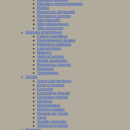
Education environnementale
Histoire
Ressources citoyenneté
Ressources sciences
Sites éducatifs
Sites pédagogiques
Sites ressources
Sciences et techniques
Culture scientifique
Développement durable
Intelligence artificielle
Logiciels libres
Métavers
Outils et logiciels
Réalité augmentée
Ressources sciences
Robotique
Technologies
Société
Acteurs des territoires
Ecole et structure
Economie
Ecosystème éducatif
Génération internet
Handicap
Mondialisation
Normes scolaires
Regards sur l’Ecole
Santé
Société connectée
Territoires et projets
Territoires