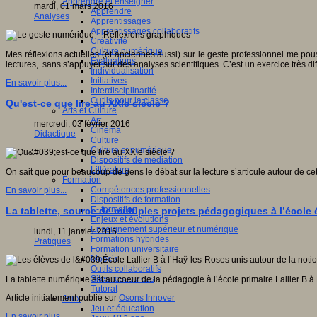
Apprendre et enseigner
mardi, 01 mars 2016
Apprendre
Analyses
Apprentissages
Apprentissages collaboratifs
Créativité
Culture numérique
Mes réflexions actuelles (et anciennes aussi) sur le geste professionnel me pous
Evaluations
lectures, sans s’appuyer sur des analyses scientifiques. C’est un exercice très dif
Individualisation
Initiatives
En savoir plus...
Interdisciplinarité
Outils pour la classe
Qu'est-ce que lire au XXIe siècle ?
Arts et Culture
Art
mercredi, 03 février 2016
Cinéma
Didactique
Culture
Culture et numérique
Dispositifs de médiation
Littérature
On sait que pour beaucoup de gens le débat sur la lecture s’articule autour de ce
Formation
Compétences professionnelles
En savoir plus...
Dispositifs de formation
E- formation
La tablette, source de multiples projets pédagogiques à l’école é
Enjeux et évolutions
Enseignement supérieur et numérique
lundi, 11 janvier 2016
Formations hybrides
Pratiques
Formation universitaire
Mooc’s
Outils collaboratifs
Sites ressources
La tablette numérique est au coeur de la pédagogie à l’école primaire Lallier B 
Tutorat
Article initialement publié sur
Osons Innover
Jeux
Jeu et éducation
En savoir plus...