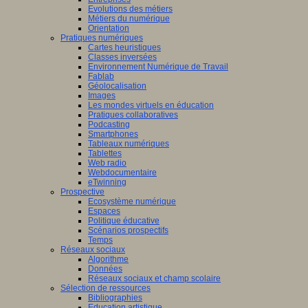
Evolutions des métiers
Métiers du numérique
Orientation
Pratiques numériques
Cartes heuristiques
Classes inversées
Environnement Numérique de Travail
Fablab
Géolocalisation
Images
Les mondes virtuels en éducation
Pratiques collaboratives
Podcasting
Smartphones
Tableaux numériques
Tablettes
Web radio
Webdocumentaire
eTwinning
Prospective
Ecosystème numérique
Espaces
Politique éducative
Scénarios prospectifs
Temps
Réseaux sociaux
Algorithme
Données
Réseaux sociaux et champ scolaire
Sélection de ressources
Bibliographies
Education artistique