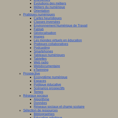
Evolutions des métiers
Métiers du numérique
Orientation
Pratiques numériques
Cartes heuristiques
Classes inversées
Environnement Numérique de Travail
Fablab
Géolocalisation
Images
Les mondes virtuels en éducation
Pratiques collaboratives
Podcasting
Smartphones
Tableaux numériques
Tablettes
Web radio
Webdocumentaire
eTwinning
Prospective
Ecosystème numérique
Espaces
Politique éducative
Scénarios prospectifs
Temps
Réseaux sociaux
Algorithme
Données
Réseaux sociaux et champ scolaire
Sélection de ressources
Bibliographies
Education artistique