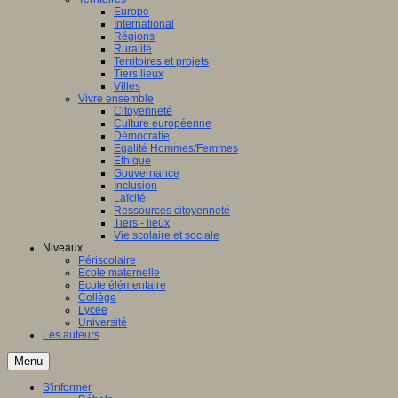
Europe
International
Régions
Ruralité
Territoires et projets
Tiers lieux
Villes
Vivre ensemble
Citoyenneté
Culture européenne
Démocratie
Egalité Hommes/Femmes
Ethique
Gouvernance
Inclusion
Laïcité
Ressources citoyenneté
Tiers - lieux
Vie scolaire et sociale
Niveaux
Périscolaire
Ecole maternelle
Ecole élémentaire
Collège
Lycée
Université
Les auteurs
Menu
S'informer