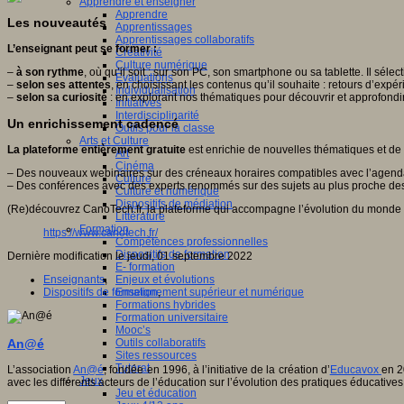
Apprendre et enseigner
Apprendre
Les nouveautés
Apprentissages
Apprentissages collaboratifs
L’enseignant peut se former :
Créativité
Culture numérique
–
à son rythme
, où qu’il soit : sur son PC, son smartphone ou sa tablette. Il sél
Evaluations
–
selon ses attentes
, en choisissant les contenus qu’il souhaite : retours d’ex
Individualisation
–
selon sa curiosité
: en explorant nos thématiques pour découvrir et approfondir
Initiatives
Interdisciplinarité
Un enrichissement cadencé
Outils pour la classe
Arts et Culture
La plateforme entièrement gratuite
est enrichie de nouvelles thématiques et de
Art
Cinéma
– Des nouveaux webinaires sur des créneaux horaires compatibles avec l’agenda
Culture
– Des conférences avec des experts renommés sur des sujets au plus proche de
Culture et numérique
Dispositifs de médiation
(Re)découvrez CanoTech.fr, la plateforme qui accompagne l’évolution du monde 
Littérature
Formation
https://www.canotech.fr/
Compétences professionnelles
Dispositifs de formation
Dernière modification le jeudi, 01 septembre 2022
E- formation
Enseignants
,
Enjeux et évolutions
Dispositifs de formation
,
Enseignement supérieur et numérique
Formations hybrides
Formation universitaire
Mooc’s
An@é
Outils collaboratifs
Sites ressources
Tutorat
L’association
An@é
, fondée en 1996, à l’initiative de la création d’
Educavox
en 2
Jeux
avec les différents acteurs de l’éducation sur l’évolution des pratiques éducatives
Jeu et éducation