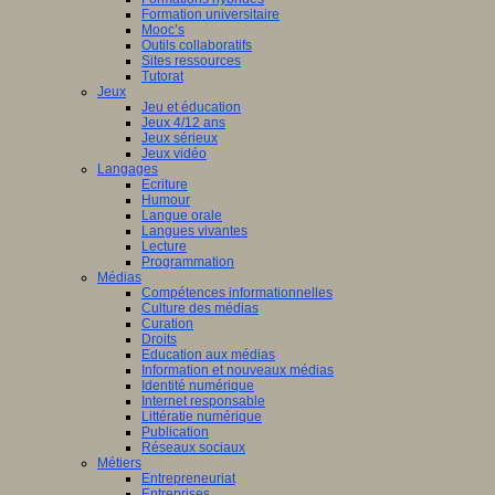
Formation universitaire
Mooc’s
Outils collaboratifs
Sites ressources
Tutorat
Jeux
Jeu et éducation
Jeux 4/12 ans
Jeux sérieux
Jeux vidéo
Langages
Ecriture
Humour
Langue orale
Langues vivantes
Lecture
Programmation
Médias
Compétences informationnelles
Culture des médias
Curation
Droits
Education aux médias
Information et nouveaux médias
Identité numérique
Internet responsable
Littératie numérique
Publication
Réseaux sociaux
Métiers
Entrepreneuriat
Entreprises