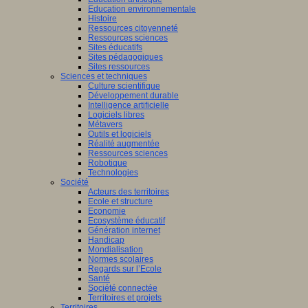
Education environnementale
Histoire
Ressources citoyenneté
Ressources sciences
Sites éducatifs
Sites pédagogiques
Sites ressources
Sciences et techniques
Culture scientifique
Développement durable
Intelligence artificielle
Logiciels libres
Métavers
Outils et logiciels
Réalité augmentée
Ressources sciences
Robotique
Technologies
Société
Acteurs des territoires
Ecole et structure
Economie
Ecosystème éducatif
Génération internet
Handicap
Mondialisation
Normes scolaires
Regards sur l’Ecole
Santé
Société connectée
Territoires et projets
Territoires