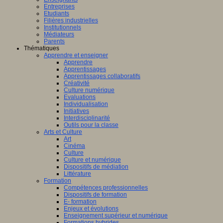
Entreprises
Etudiants
Filières industrielles
Institutionnels
Médiateurs
Parents
Thématiques
Apprendre et enseigner
Apprendre
Apprentissages
Apprentissages collaboratifs
Créativité
Culture numérique
Evaluations
Individualisation
Initiatives
Interdisciplinarité
Outils pour la classe
Arts et Culture
Art
Cinéma
Culture
Culture et numérique
Dispositifs de médiation
Littérature
Formation
Compétences professionnelles
Dispositifs de formation
E- formation
Enjeux et évolutions
Enseignement supérieur et numérique
Formations hybrides