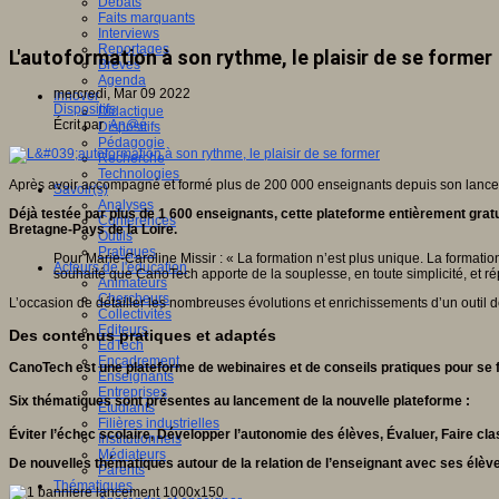
Débats
Faits marquants
Interviews
Reportages
L'autoformation à son rythme, le plaisir de se former
Brèves
Agenda
mercredi, Mar 09 2022
Innover
Dispositifs
Didactique
Écrit par
An@é
Dispositifs
Pédagogie
Recherche
Technologies
Après avoir accompagné et formé plus de 200 000 enseignants depuis son lanceme
Savoir(s)
Analyses
Déjà testée par plus de 1 600 enseignants, cette plateforme entièrement gratu
Conférences
Bretagne-Pays de la Loire.
Outils
Pratiques
Pour Marie-Caroline Missir : « La formation n’est plus unique. La formation
Acteurs de l'éducation
souhaité que CanoTech apporte de la souplesse, en toute simplicité, et r
Animateurs
Chercheurs
L’occasion de détailler les nombreuses évolutions et enrichissements d’un outil d
Collectivités
Editeurs
Des contenus pratiques et adaptés
EdTech
Encadrement
CanoTech est une plateforme de webinaires et de conseils pratiques pour se
Enseignants
Entreprises
Six thématiques sont présentes au lancement de la nouvelle plateforme :
Etudiants
Filières industrielles
Éviter l’échec scolaire, Développer l’autonomie des élèves, Évaluer, Faire cl
Institutionnels
Médiateurs
De nouvelles thématiques autour de la relation de l’enseignant avec ses élèves
Parents
Thématiques