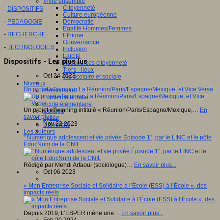
Vivre ensemble
Citoyenneté
-
DISPOSITIFS
Culture européenne
-
PEDAGOGIE
Démocratie
Egalité Hommes/Femmes
-
RECHERCHE
Ethique
Gouvernance
-
TECHNOLOGIES
Inclusion
Laïcité
Dispositifs - Les plus lus
Ressources citoyenneté
Tiers - lieux
Oct 24 2023
Vie scolaire et sociale
Niveaux
Un projet eTwinning La Réunion/Paris/Espagne/Mexique, et Vice Versa
Périscolaire
Ecole maternelle
Ecole élémentaire
Un projet eTwinning intitulé « Réunion/Paris/Espagne/Mexique,…
En
Collège
savoir plus...
Lycée
Nov 22 2023
Université
Les auteurs
" Numérique adolescent et vie privée Épisode 1", par le LINC et le pôle
EducNum de la CNIL
Rédigé par Mehdi Arfaoui (sociologue)…
En savoir plus...
Oct 06 2023
« Mon Entreprise Sociale et Solidaire à l’École (ESS) à l’École », des
impacts réels
Depuis 2019, L’ESPER mène une…
En savoir plus...
Feb 20 2024