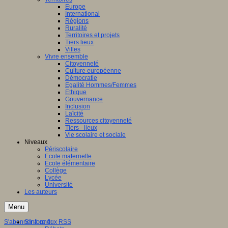
Europe
International
Régions
Ruralité
Territoires et projets
Tiers lieux
Villes
Vivre ensemble
Citoyenneté
Culture européenne
Démocratie
Egalité Hommes/Femmes
Ethique
Gouvernance
Inclusion
Laïcité
Ressources citoyenneté
Tiers - lieux
Vie scolaire et sociale
Niveaux
Périscolaire
Ecole maternelle
Ecole élémentaire
Collège
Lycée
Université
Les auteurs
Menu
S'abonner à ce flux RSS
S'informer