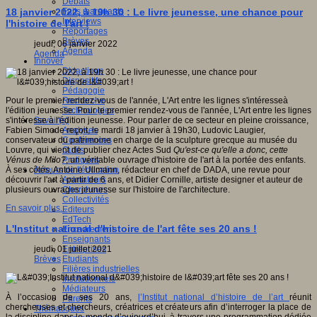
Débats
Faits marquants
18 janvier 2022, à 19h 30 : Le livre jeunesse, une chance pour
Interviews
l'histoire de l'art !
Reportages
Brèves
jeudi, 06 janvier 2022
Agenda
Agenda
Innover
Didactique
Dispositifs
Pédagogie
Recherche
Pour le premier rendez-vous de l'année, L'Art entre les lignes s'intéresseà
Technologies
l'édition jeunesse. Pour le premier rendez-vous de l'année, L'Art entre les lignes
Savoir(s)
s'intéresse à l'édition jeunesse. Pour parler de ce secteur en pleine croissance,
Analyses
Fabien Simode reçoit, le mardi 18 janvier à 19h30, Ludovic Laugier,
Conférences
conservateur du patrimoine en charge de la sculpture grecque au musée du
Outils
Louvre, qui vient de publier chez Actes Sud
Qu'est-ce qu'elle a donc, cette
Pratiques
Vénus de Milo?
, un véritable ouvrage d'histoire de l'art à la portée des enfants.
Acteurs de l'éducation
À ses côtés, Antoine Ullmann, rédacteur en chef de DADA, une revue pour
Animateurs
découvrir l'art à partir de 6 ans, et Didier Cornille, artiste designer et auteur de
Chercheurs
plusieurs ouvrages jeunesse sur l'histoire de l'architecture.
Collectivités
En savoir plus...
Editeurs
EdTech
L'Institut national d'histoire de l'art fête ses 20 ans !
Encadrement
Enseignants
Entreprises
jeudi, 01 juillet 2021
Etudiants
Brèves
Filières industrielles
Institutionnels
Médiateurs
À l’occasion de ses 20 ans,
l’Institut national d’histoire de l’art
réunit
Parents
chercheuses et chercheurs, créatrices et créateurs afin d’interroger la place de
Thématiques