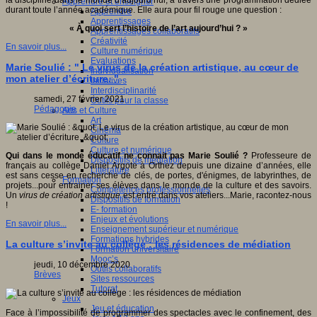
la discipline dans le monde d’aujourd’hui, à travers une programmation dédiée
Apprendre et enseigner
durant toute l’année académique. Elle aura pour fil rouge une question :
Apprendre
Apprentissages
« À quoi sert l’histoire de l’art aujourd’hui ? »
Apprentissages collaboratifs
Créativité
En savoir plus...
Culture numérique
Evaluations
Marie Soulié : " Le virus de la création artistique, au cœur de
Individualisation
mon atelier d’écriture. "
Initiatives
Interdisciplinarité
samedi, 27 février 2021
Outils pour la classe
Pédagogie
Arts et Culture
Art
Cinéma
Culture
Culture et numérique
Qui dans le monde éducatif ne connait pas Marie Soulié ?
Professeure de
Dispositifs de médiation
français au collège Daniel Argote à Orthez depuis une dizaine d’années, elle
Littérature
est sans cesse en recherche de clés, de portes, d'énigmes, de labyrinthes, de
Formation
projets...pour entrainer ses élèves dans le monde de la culture et des savoirs.
Compétences professionnelles
Un
virus de création artistique
est entré dans vos ateliers...Marie, racontez-nous
Dispositifs de formation
!
E- formation
Enjeux et évolutions
En savoir plus...
Enseignement supérieur et numérique
Formations hybrides
La culture s’invite au collège : les résidences de médiation
Formation universitaire
Mooc’s
jeudi, 10 décembre 2020
Outils collaboratifs
Brèves
Sites ressources
Tutorat
Jeux
Jeu et éducation
Face à l’impossibilité de programmer des spectacles avec le confinement, des