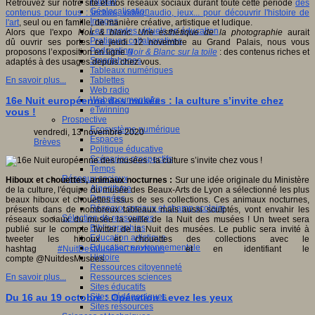
Fablab
Retrouvez sur notre site et nos réseaux sociaux durant toute cette période
des
Géolocalisation
contenus pour tous : lecture, vidéo, audio, jeux... pour découvrir l'histoire de
Images
l'art
, seul ou en famille, de manière créative, artistique et ludique.
Les mondes virtuels en éducation
Alors que l'expo
Noir & blanc. Une esthétique de la photographie
aurait
Pratiques collaboratives
dû ouvrir ses portes ce jeudi 12 novembre au Grand Palais, nous vous
Podcasting
proposons l’exposition en ligne
Noir & Blanc sur la toile
: des contenus riches et
Smartphones
adaptés à des usages depuis chez vous.
Tableaux numériques
Tablettes
En savoir plus...
Web radio
Webdocumentaire
16e Nuit européenne des musées : la culture s’invite chez
eTwinning
vous !
Prospective
Ecosystème numérique
vendredi, 13 novembre 2020
Espaces
Brèves
Politique éducative
Scénarios prospectifs
Temps
Réseaux sociaux
Hiboux et chouettes, animaux nocturnes :
Sur une idée originale du Ministère
Algorithme
de la culture, l'équipe du musée des Beaux-Arts de Lyon a sélectionné les plus
Données
beaux hiboux et chouettes issus de ses collections. Ces animaux nocturnes,
Réseaux sociaux et champ scolaire
présents dans de nombreux tableaux mais aussi sculptés, vont envahir les
Sélection de ressources
réseaux sociaux du musée la veille de la Nuit des musées ! Un tweet sera
Bibliographies
publié sur le compte Twitter de la Nuit des musées. Le public sera invité à
Education artistique
tweeter les hiboux et chouettes des collections avec le
Education environnementale
hashtag
#NuitDesMuséesChezNous
et en identifiant le
Histoire
compte @NuitdesMusees.
Ressources citoyenneté
Ressources sciences
En savoir plus...
Sites éducatifs
Sites pédagogiques
Du 16 au 19 octobre : Opération Levez les yeux
Sites ressources