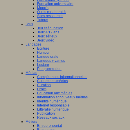
Formation universitaire
Mooc’s
Outils collaboratifs
Sites ressources
Tutorat
Jeux
Jeu et éducation
Jeux 4/12 ans
Jeux sérieux
Jeux vidéo
Langages
Ecriture
Humour
Langue orale
Langues vivantes
Lecture
Programmation
Médias
Compétences informationnelles
Culture des médias
Curation
Droits
Education aux médias
Information et nouveaux médias
Identité numérique
Internet responsable
Littératie numérique
Publication
Réseaux sociaux
Métiers
Entrepreneuriat
Entreprises