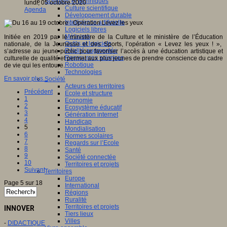
Sciences et techniques
lundi, 05 octobre 2020
Culture scientifique
Agenda
Développement durable
Intelligence artificielle
Logiciels libres
Métavers
Initiée en 2019 par le ministère de la Culture et le ministère de l’Éducation
Outils et logiciels
nationale, de la Jeunesse et des Sports, l’opération « Levez les yeux ! »,
Réalité augmentée
s’adresse au jeune public pour favoriser l’accès à une éducation artistique et
Ressources sciences
culturelle de qualité et permet aux plus jeunes de prendre conscience du cadre
Robotique
de vie qui les entoure.
Technologies
En savoir plus...
Société
Acteurs des territoires
Précédent
Ecole et structure
1
Economie
2
Ecosystème éducatif
3
Génération internet
4
Handicap
5
Mondialisation
6
Normes scolaires
7
Regards sur l’Ecole
8
Santé
9
Société connectée
10
Territoires et projets
Suivant
Territoires
Europe
Page 5 sur 18
International
Régions
Ruralité
Territoires et projets
INNOVER
Tiers lieux
Villes
-
DIDACTIQUE