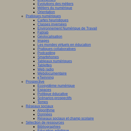
Evolutions des métiers
Métiers du numérique
Orientation
Pratiques numériques
Cartes heuristiques
Classes inversées
Environnement Numérique de Travail
Fablab
Géolocalisation
Images
Les mondes virtuels en éducation
Pratiques collaboratives
Podcasting
Smartphones
Tableaux numériques
Tablettes
Web radio
Webdocumentaire
eTwinning
Prospective
Ecosystème numérique
Espaces
Politique éducative
Scénarios prospectifs
Temps
Réseaux sociaux
Algorithme
Données
Réseaux sociaux et champ scolaire
Sélection de ressources
Bibliographies
Education artistique