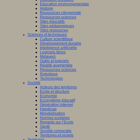
Education environnementale
Histoire
Ressources citoyenneté
Ressources sciences
Sites éducatifs
Sites pédagogiques
Sites ressources
Sciences et techniques
Culture scientifique
Développement durable
Intelligence artificielle
Logiciels libres
Métavers
Outils et logiciels
Réalité augmentée
Ressources sciences
Robotique
Technologies
Société
Acteurs des territoires
Ecole et structure
Economie
Ecosystème éducatif
Génération internet
Handicap
Mondialisation
Normes scolaires
Regards sur l’Ecole
Santé
Société connectée
Territoires et projets
Territoires