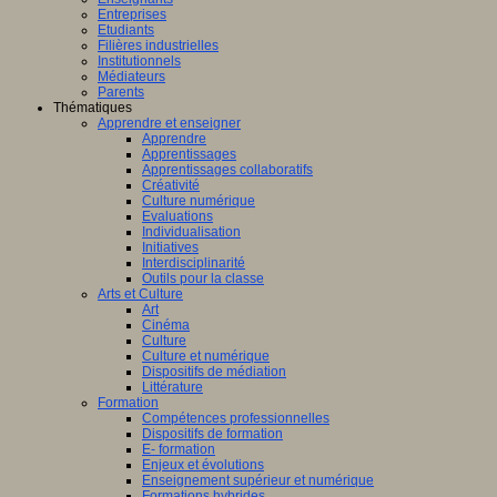
Entreprises
Etudiants
Filières industrielles
Institutionnels
Médiateurs
Parents
Thématiques
Apprendre et enseigner
Apprendre
Apprentissages
Apprentissages collaboratifs
Créativité
Culture numérique
Evaluations
Individualisation
Initiatives
Interdisciplinarité
Outils pour la classe
Arts et Culture
Art
Cinéma
Culture
Culture et numérique
Dispositifs de médiation
Littérature
Formation
Compétences professionnelles
Dispositifs de formation
E- formation
Enjeux et évolutions
Enseignement supérieur et numérique
Formations hybrides