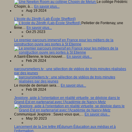
Le collège Frédéric
Chopin, à…
En savoir plus...
Aug 19 2024
L’école du Zénith (Lab-École Shefford)
Pelletier de Fontenay, une
firme…
En savoir plus...
Oct 25 2023
Le premier parcours immersif en France pour les métiers de la
construction ouvre ses portes à St Etienne
A Saint-Étienne, le tout nouvel…
En savoir plus...
Feb 26 2024
parcoursmetiers.tv : une sélection de vidéos de trois minutes réalisées
par des jeunes
Le monde de demain sera…
En savoir plus...
Feb 08 2024
Jexplore, aide à l'orientation en réalité virtuelle, se déploie dans le
Grand-Est en partenariat avec l'Académie de Nancy-Metz
Communiqué Jexplore : Savez-vous que,…
En savoir plus...
May 30 2023
Lancement de la 1re lettre #Édunum Éducation aux médias et à
l'information.