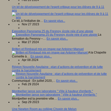
Un kit de développement de l'esprit critique pour les élèves de 9 à 11
ans
Ce kit, à l'initiative de…
En savoir plus...
Nov 27 2023
Exposition Panorama 25 du Fresnoy, école née d’une utopie
La
formation du Fresnoy –…
En savoir plus...
Mar 27 2024
Britten et Rimbaud mis en image par Antoine+Manuel
A la Chapelle
Corneille à…
En savoir plus...
Apr 08 2024
Région Nouvelle-Aquitaine : plan d’actions de prévention et de lutte
contre le harcèlement
Communiqué : En juillet 2020,…
En savoir plus...
Feb 29 2024
Montpellier lance son laboratoire " Ville à hauteur d'enfants "
Montpellier est la première ville…
En savoir plus...
Sep 29 2023
Une Newton Room au collège Chopin de Melun