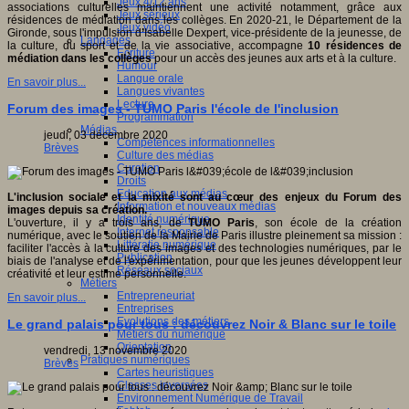
Jeux 4/12 ans
associations culturelles maintiennent une activité notamment, grâce aux
Jeux sérieux
résidences de médiation dans les collèges. En 2020-21, le Département de la
Jeux vidéo
Gironde, sous l'impulsion d
’
Isabelle Dexpert, vice-présidente de la jeunesse, de
Langages
la culture, du sport et de la vie associative, accompagne
10 résidences de
Ecriture
médiation dans les collèges
pour un accès des jeunes aux arts et à la culture.
Humour
Langue orale
En savoir plus...
Langues vivantes
Lecture
Forum des images - TUMO Paris l'école de l'inclusion
Programmation
Médias
jeudi, 03 décembre 2020
Compétences informationnelles
Brèves
Culture des médias
Curation
Droits
Education aux médias
L'inclusion sociale et la mixité sont au cœur des enjeux du Forum des
Information et nouveaux médias
images depuis sa création.
Identité numérique
L'ouverture, il y a trois ans, de
TUMO Paris
, son école de la création
Internet responsable
numérique, avec le soutien de la Mairie de Paris illustre pleinement sa mission :
Littératie numérique
faciliter l'accès à la culture des images et des technologies numériques, par le
Publication
biais de l'analyse et de l'expérimentation, pour que les jeunes développent leur
Réseaux sociaux
créativité et leur estime personnelle.
Métiers
Entrepreneuriat
En savoir plus...
Entreprises
Evolutions des métiers
Le grand palais pour tous : découvrez Noir & Blanc sur le toile
Métiers du numérique
Orientation
vendredi, 13 novembre 2020
Pratiques numériques
Brèves
Cartes heuristiques
Classes inversées
Environnement Numérique de Travail