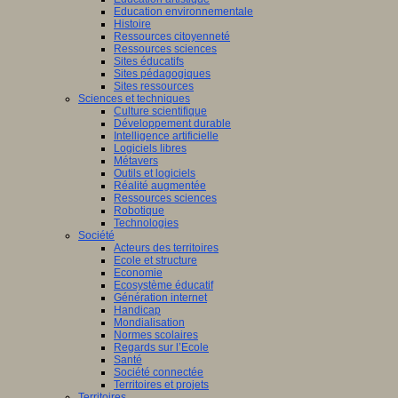
Education environnementale
Histoire
Ressources citoyenneté
Ressources sciences
Sites éducatifs
Sites pédagogiques
Sites ressources
Sciences et techniques
Culture scientifique
Développement durable
Intelligence artificielle
Logiciels libres
Métavers
Outils et logiciels
Réalité augmentée
Ressources sciences
Robotique
Technologies
Société
Acteurs des territoires
Ecole et structure
Economie
Ecosystème éducatif
Génération internet
Handicap
Mondialisation
Normes scolaires
Regards sur l’Ecole
Santé
Société connectée
Territoires et projets
Territoires