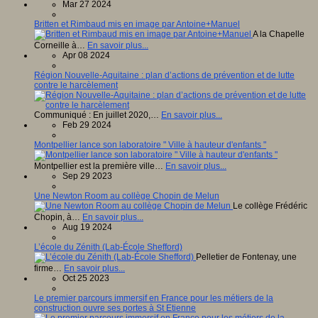
Mar 27 2024
Britten et Rimbaud mis en image par Antoine+Manuel
A la Chapelle
Corneille à…
En savoir plus...
Apr 08 2024
Région Nouvelle-Aquitaine : plan d’actions de prévention et de lutte
contre le harcèlement
Communiqué : En juillet 2020,…
En savoir plus...
Feb 29 2024
Montpellier lance son laboratoire " Ville à hauteur d'enfants "
Montpellier est la première ville…
En savoir plus...
Sep 29 2023
Une Newton Room au collège Chopin de Melun
Le collège Frédéric
Chopin, à…
En savoir plus...
Aug 19 2024
L’école du Zénith (Lab-École Shefford)
Pelletier de Fontenay, une
firme…
En savoir plus...
Oct 25 2023
Le premier parcours immersif en France pour les métiers de la
construction ouvre ses portes à St Etienne