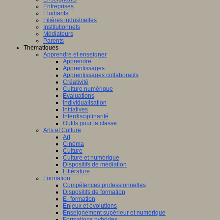
Entreprises
Etudiants
Filières industrielles
Institutionnels
Médiateurs
Parents
Thématiques
Apprendre et enseigner
Apprendre
Apprentissages
Apprentissages collaboratifs
Créativité
Culture numérique
Evaluations
Individualisation
Initiatives
Interdisciplinarité
Outils pour la classe
Arts et Culture
Art
Cinéma
Culture
Culture et numérique
Dispositifs de médiation
Littérature
Formation
Compétences professionnelles
Dispositifs de formation
E- formation
Enjeux et évolutions
Enseignement supérieur et numérique
Formations hybrides