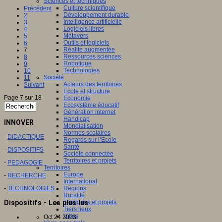
Sciences et techniques
Culture scientifique
Précédent
Développement durable
2
Intelligence artificielle
3
Logiciels libres
4
Métavers
5
Outils et logiciels
6
Réalité augmentée
7
Ressources sciences
8
Robotique
9
Technologies
10
Société
11
Acteurs des territoires
Suivant
Ecole et structure
Page 7 sur 18
Economie
Ecosystème éducatif
Génération internet
Handicap
INNOVER
Mondialisation
Normes scolaires
-
DIDACTIQUE
Regards sur l’Ecole
Santé
-
DISPOSITIFS
Société connectée
Territoires et projets
-
PEDAGOGIE
Territoires
Europe
-
RECHERCHE
International
-
TECHNOLOGIES
Régions
Ruralité
Dispositifs - Les plus lus
Territoires et projets
Tiers lieux
Villes
Oct 24 2023