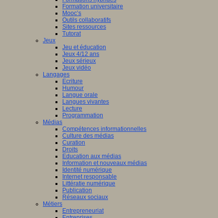
Formation universitaire
Mooc’s
Outils collaboratifs
Sites ressources
Tutorat
Jeux
Jeu et éducation
Jeux 4/12 ans
Jeux sérieux
Jeux vidéo
Langages
Ecriture
Humour
Langue orale
Langues vivantes
Lecture
Programmation
Médias
Compétences informationnelles
Culture des médias
Curation
Droits
Education aux médias
Information et nouveaux médias
Identité numérique
Internet responsable
Littératie numérique
Publication
Réseaux sociaux
Métiers
Entrepreneuriat
Entreprises