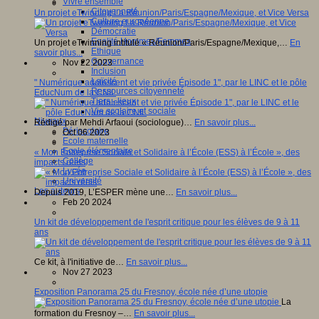
Vivre ensemble
Citoyenneté
Un projet eTwinning La Réunion/Paris/Espagne/Mexique, et Vice Versa
Culture européenne
Démocratie
Egalité Hommes/Femmes
Un projet eTwinning intitulé « Réunion/Paris/Espagne/Mexique,…
En
Ethique
savoir plus...
Gouvernance
Nov 22 2023
Inclusion
Laïcité
" Numérique adolescent et vie privée Épisode 1", par le LINC et le pôle
Ressources citoyenneté
EducNum de la CNIL
Tiers - lieux
Vie scolaire et sociale
Niveaux
Rédigé par Mehdi Arfaoui (sociologue)…
En savoir plus...
Périscolaire
Oct 06 2023
Ecole maternelle
Ecole élémentaire
« Mon Entreprise Sociale et Solidaire à l’École (ESS) à l’École », des
Collège
impacts réels
Lycée
Université
Les auteurs
Depuis 2019, L’ESPER mène une…
En savoir plus...
Feb 20 2024
Un kit de développement de l'esprit critique pour les élèves de 9 à 11
ans
Ce kit, à l'initiative de…
En savoir plus...
Nov 27 2023
Exposition Panorama 25 du Fresnoy, école née d’une utopie
La
formation du Fresnoy –…
En savoir plus...