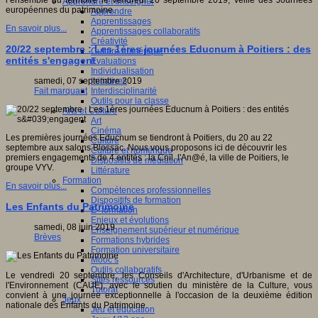
l’ensemble du territoire le vendredi 20 septembre 2019, veille des Journées
Apprendre et enseigner
européennes du patrimoine.
Apprendre
Apprentissages
En savoir plus...
Apprentissages collaboratifs
Créativité
20/22 septembre : Les 1ères journées Educnum à Poitiers : des
Culture numérique
entités s'engagent
Evaluations
Individualisation
Initiatives
samedi, 07 septembre 2019
Interdisciplinarité
Fait marquant
Outils pour la classe
Arts et Culture
Art
Cinéma
Les premières journées Educnum se tiendront à Poitiers, du 20 au 22
Culture
septembre aux salons Blossac. Nous vous proposons ici de découvrir les
Culture et numérique
premiers engagements de 4 entités : la Cnil, l'An@é, la ville de Poitiers, le
Dispositifs de médiation
groupe VYV.
Littérature
Formation
En savoir plus...
Compétences professionnelles
Dispositifs de formation
Les Enfants du Patrimoine
E- formation
Enjeux et évolutions
samedi, 08 juin 2019
Enseignement supérieur et numérique
Brèves
Formations hybrides
Formation universitaire
Mooc’s
Outils collaboratifs
Le vendredi 20 septembre, les Conseils d'Architecture, d'Urbanisme et de
Sites ressources
l'Environnement (CAUE), avec le soutien du ministère de la Culture, vous
Tutorat
convient à une journée exceptionnelle à l'occasion de la deuxième édition
Jeux
nationale des Enfants du Patrimoine.
Jeu et éducation