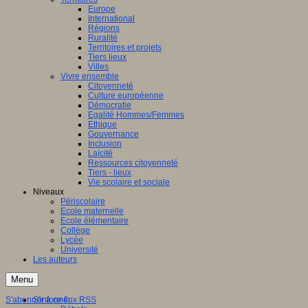
Europe
International
Régions
Ruralité
Territoires et projets
Tiers lieux
Villes
Vivre ensemble
Citoyenneté
Culture européenne
Démocratie
Egalité Hommes/Femmes
Ethique
Gouvernance
Inclusion
Laïcité
Ressources citoyenneté
Tiers - lieux
Vie scolaire et sociale
Niveaux
Périscolaire
Ecole maternelle
Ecole élémentaire
Collège
Lycée
Université
Les auteurs
Menu
S'abonner à ce flux RSS
S'informer