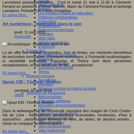
Fablab
Lancement presse/partenaires : C'est le mardi 21 mai à 11:00 à Clermont-
Géolocalisation
Ferrand en présence d'Olivier Bianchi, Maire de Clermont-Ferrand et deSerge
Images
Lasvignes, Président du Centre Pompidou.
Les mondes virtuels en éducation
En savoir plus...
Pratiques collaboratives
Podcasting
Art numérique : Immersion dans le son
Smartphones
Tableaux numériques
jeudi, 11 avril 2019
Tablettes
Dispositifs
Web radio
Webdocumentaire
eTwinning
Prospective
La vie offre des instants suspendus, hors du temps, ces moments merveilleux
Ecosystème numérique
de rencontres incroyables, d'humains surhumains, à l'humanité surdéveloppée,
Espaces
la sensibilité exacerbée. Françoise et Thierry sont deux personnes
Politique éducative
exceptionnelles, et leur travail est, de fait... exceptionnel.
Scénarios prospectifs
Temps
En savoir plus...
Réseaux sociaux
Algorithme
Upopi #30 : Féminin, féminin
Données
Réseaux sociaux et champ scolaire
vendredi, 05 avril 2019
Sélection de ressources
Outils
Bibliographies
Education artistique
Education environnementale
Histoire
Dans le webmagazine de l'Université populaire des images de Ciclic Centre-
Ressources citoyenneté
Val de Loire : Réalisatrices, productrices, scénaristes, monteuses, d'hier à
Ressources sciences
aujourd'hui ; personnages féminins de films, de séries, de dessins animés...
Sites éducatifs
Upopi se conjugue au féminin pluriel !
Sites pédagogiques
Sites ressources
En savoir plus...