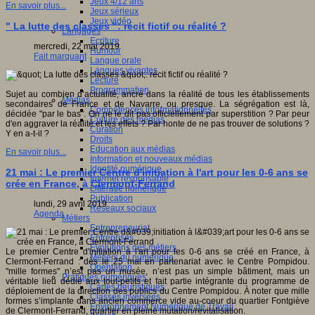
Jeux 4/12 ans
En savoir plus...
Jeux sérieux
Jeux vidéo
" La lutte des classes ": récit fictif ou réalité ?
Langages
Ecriture
mercredi, 22 mai 2019
Humour
Fait marquant
Langue orale
Langues vivantes
Lecture
Programmation
Sujet au combien d’actualité, ancré dans la réalité de tous les établissements
Médias
secondaires de France et de Navarre, ou presque. La ségrégation est là,
Compétences informationnelles
décidée "par le bas". On ne le dit pas officiellement par superstition ? Par peur
Culture des médias
d'en aggraver la réalité et les effets ? Par honte de ne pas trouver de solutions ?
Curation
Y en a-t-il ?
Droits
Education aux médias
En savoir plus...
Information et nouveaux médias
Identité numérique
21 mai : Le premier Centre d'initiation à l'art pour les 0-6 ans se
Internet responsable
crée en France, à Clermont-Ferrand
Littératie numérique
Publication
lundi, 29 avril 2019
Réseaux sociaux
Agenda
Métiers
Entrepreneuriat
Entreprises
Evolutions des métiers
Le premier Centre d'initiation à l'art pour les 0-6 ans se créé en France, à
Métiers du numérique
Clermont-Ferrand : dès le 25 mai en partenariat avec le Centre Pompidou.
Orientation
"mille formes" n’est pas un musée, n’est pas un simple bâtiment, mais un
Pratiques numériques
véritable lieu dédié aux tout-petits et fait partie intégrante du programme de
Cartes heuristiques
déploiement de la direction des publics du Centre Pompidou. À noter que mille
Classes inversées
formes s’implante dans ancien commerce vide au-coeur du quartier Fontgiève
Environnement Numérique de Travail
de Clermont-Ferrand, quartier en pleine mutation/revitalisation.