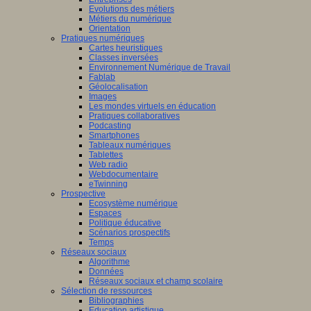
Evolutions des métiers
Métiers du numérique
Orientation
Pratiques numériques
Cartes heuristiques
Classes inversées
Environnement Numérique de Travail
Fablab
Géolocalisation
Images
Les mondes virtuels en éducation
Pratiques collaboratives
Podcasting
Smartphones
Tableaux numériques
Tablettes
Web radio
Webdocumentaire
eTwinning
Prospective
Ecosystème numérique
Espaces
Politique éducative
Scénarios prospectifs
Temps
Réseaux sociaux
Algorithme
Données
Réseaux sociaux et champ scolaire
Sélection de ressources
Bibliographies
Education artistique