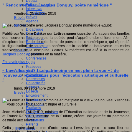
Débats
Faits marquants
" Rencontre avec Jacques Donguy, poète numérique "
Interviews
Reportages
vendredi, 25 octobre 2019
Brèves
Brèves
Agenda
Innover
Didactique
Dispositifs
Publié par Victoire Dunker sur Lettresnumeriques.be
: Au travers des lunettes
Pédagogie
des nouvelles technologies, la poésie peut s’appréhender différemment. Afin
Recherche
d’explorer le monde de cette forme de poésie dite « numérique », qui répond à
Technologies
la digitalisation de toutes les sphères de la société et bouleverse les codes
Savoir(s)
traditionnels de la discipline,
Lettres Numériques
est allé à la rencontre de
Analyses
Jacques Donguy
, pionnier en la matière.
Conférences
En savoir plus...
Outils
Pratiques
« Levez les yeux ! Le patrimoine en met plein la vue » : de
Acteurs de l'éducation
Animateurs
nouveaux rendez-vous pour l’éducation artistique et culturelle
Chercheurs
!
Collectivités
Editeurs
lundi, 09 septembre 2019
EdTech
Brèves
Encadrement
Enseignants
Entreprises
Etudiants
Filières industrielles
Jean-Michel BLANQUER, ministre de l'Éducation nationale et de la Jeunesse,
Institutionnels
et Franck RIESTER, ministre de la Culture, créent une journée du patrimoine
Médiateurs
destinée aux élèves.
Parents
Cette journée dont le mot d’ordre sera « Levez les yeux ! » aura lieu sur
Thématiques