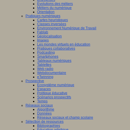
Evolutions des métiers
Métiers du numérique
Orientation
Pratiques numériques
Cartes heuristiques
Classes inversées
Environnement Numérique de Travail
Fablab
Géolocalisation
Images
Les mondes virtuels en éducation
Pratiques collaboratives
Podcasting
Smartphones
Tableaux numériques
Tablettes
Web radio
Webdocumentaire
eTwinning
Prospective
Ecosystème numérique
Espaces
Politique éducative
Scénarios prospectifs
Temps
Réseaux sociaux
Algorithme
Données
Réseaux sociaux et champ scolaire
Sélection de ressources
Bibliographies
Education artistique