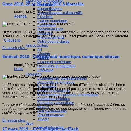
Apprendre et enseigner
Orme 2019, 25 et 26 avril 2019 à Marseille
Apprendre
Apprentissages
mardi, 09 avril 2019
Apprentissages collaboratifs
Agenda
Créativité
Culture numérique
Evaluations
Individualisation
Orme 2019, 25 et 26 avril 2019 à Marseille -
Les rencontres nationales des
Initiatives
acteurs du numérique éducatif - Les inscriptions en ligne sont ouvertes
Interdisciplinarité
!
Cliquez ici
Outils pour la classe
Arts et Culture
En savoir plus...
Art
Cinéma
Ecritech 2019 : Citoyenneté numérique, numérique citoyen
Culture
Culture et numérique
mardi, 12 mars 2019
Dispositifs de médiation
Outils
Littérature
Formation
Compétences professionnelles
Dispositifs de formation
Le 27 mars se déroule à Nice la dixième édition d'Ecritech et aborde le thème
E- formation
de la Citoyenneté Numérique et du numérique citoyen et sera suivi du rendez-
Enjeux et évolutions
vous des acteurs du numérique pour l'éducation, les 25 et 26 avril 2019 à
Enseignement supérieur et numérique
Marseille lors des rencontres de l'Orme.
Formations hybrides
Formation universitaire
"
Les évolutions technologiques interrogent ce qu’est la citoyenneté à l’ère du
Mooc’s
numérique et ce que pourrait être un numérique citoyen. L’enjeu est humain et
Outils collaboratifs
social, éthique et sociétal
".[
1
]
Sites ressources
Tutorat
En savoir plus...
Jeux
Jeu et éducation
27 mars 2019 : 10° Colloque : écriTech