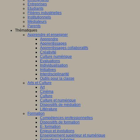
Entreprises
Etudiants
Filières industrielles
Institutionnels
Médiateurs
Parents
Thématiques
Apprendre et enseigner
Apprendre
Apprentissages
Apprentissages collaboratifs
Créativité
Culture numérique
Evaluations
Individualisation
Initiatives
Interdisciplinarité
Outils pour la classe
Arts et Culture
Art
Cinéma
Culture
Culture et numérique
Dispositifs de médiation
Littérature
Formation
Compétences professionnelles
Dispositifs de formation
E- formation
Enjeux et évolutions
Enseignement supérieur et numérique
Formations hybrides