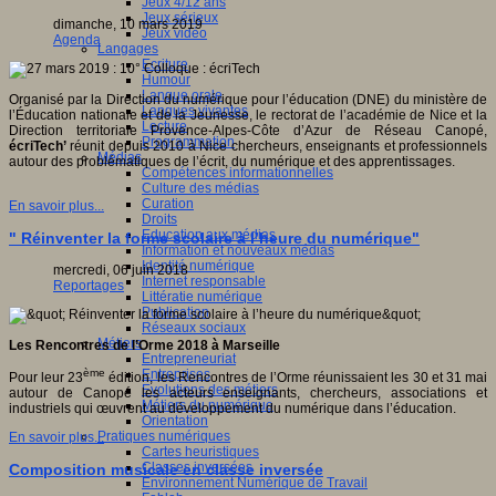
Jeux 4/12 ans
Jeux sérieux
dimanche, 10 mars 2019
Jeux vidéo
Agenda
Langages
Ecriture
Humour
Langue orale
Organisé par la Direction du numérique pour l’éducation (DNE) du ministère de
Langues vivantes
l’Éducation nationale et de la Jeunesse, le rectorat de l’académie de Nice et la
Lecture
Direction territoriale Provence-Alpes-Côte d’Azur de Réseau Canopé,
Programmation
écriTech’
réunit depuis 2010 à Nice chercheurs, enseignants et professionnels
Médias
autour des problématiques de l’écrit, du numérique et des apprentissages.
Compétences informationnelles
Culture des médias
Curation
En savoir plus...
Droits
Education aux médias
" Réinventer la forme scolaire à l’heure du numérique"
Information et nouveaux médias
Identité numérique
mercredi, 06 juin 2018
Internet responsable
Reportages
Littératie numérique
Publication
Réseaux sociaux
Métiers
Les Rencontres de l’Orme 2018 à Marseille
Entrepreneuriat
Entreprises
ème
Pour leur 23
édition, les Rencontres de l’Orme réunissaient les 30 et 31 mai
Evolutions des métiers
autour de Canopé les acteurs enseignants, chercheurs, associations et
Métiers du numérique
industriels qui œuvrent au développement du numérique dans l’éducation.
Orientation
Pratiques numériques
En savoir plus...
Cartes heuristiques
Classes inversées
Composition musicale en classe inversée
Environnement Numérique de Travail