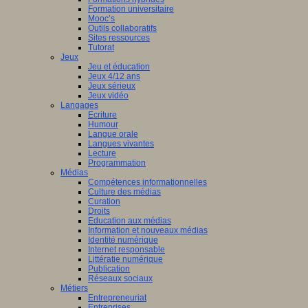
Formation universitaire
Mooc’s
Outils collaboratifs
Sites ressources
Tutorat
Jeux
Jeu et éducation
Jeux 4/12 ans
Jeux sérieux
Jeux vidéo
Langages
Ecriture
Humour
Langue orale
Langues vivantes
Lecture
Programmation
Médias
Compétences informationnelles
Culture des médias
Curation
Droits
Education aux médias
Information et nouveaux médias
Identité numérique
Internet responsable
Littératie numérique
Publication
Réseaux sociaux
Métiers
Entrepreneuriat
Entreprises