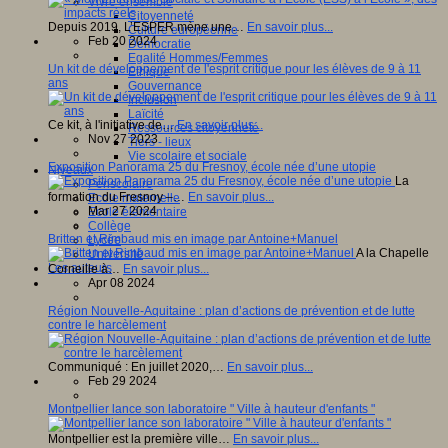
Vivre ensemble
Citoyenneté
Depuis 2019, L’ESPER mène une…
En savoir plus...
Culture européenne
Feb 20 2024
Démocratie
Egalité Hommes/Femmes
Un kit de développement de l'esprit critique pour les élèves de 9 à 11
Ethique
ans
Gouvernance
Inclusion
Laïcité
Ce kit, à l'initiative de…
En savoir plus...
Ressources citoyenneté
Nov 27 2023
Tiers - lieux
Vie scolaire et sociale
Exposition Panorama 25 du Fresnoy, école née d’une utopie
Niveaux
La
Périscolaire
formation du Fresnoy –…
En savoir plus...
Ecole maternelle
Mar 27 2024
Ecole élémentaire
Collège
Britten et Rimbaud mis en image par Antoine+Manuel
Lycée
A la Chapelle
Université
Les auteurs
Corneille à…
En savoir plus...
Apr 08 2024
Région Nouvelle-Aquitaine : plan d’actions de prévention et de lutte
contre le harcèlement
Communiqué : En juillet 2020,…
En savoir plus...
Feb 29 2024
Montpellier lance son laboratoire " Ville à hauteur d'enfants "
Montpellier est la première ville…
En savoir plus...