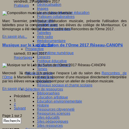
Fablab
vendredi, 29 septembre 2017
Géolocalisation
Pratiques
Images
Les mondes virtuels en éducation
Pratiques collaboratives
Podcasting
Marc Tavernier, professeur d'éducation musicale, présente l'utilisation des
Smartphones
tablettes pour la composition avec ses élèves du collège de Montauroux. Ce
Tableaux numériques
témoignage a été réalisé dans le cadre des Rencontres de l'Orme 2017.
Tablettes
En savoir plus...
Web radio
Webdocumentaire
Musique sur le Lab du Salon de l’Orme 2017 Réseau-CANOPé
eTwinning
Prospective
Ecosystème numérique
samedi, 03 juin 2017
Espaces
Reportages
Politique éducative
Scénarios prospectifs
Temps
Mercredi 31 mai, à 11h précise l’espace Lab du salon des
Rencontres de
Réseaux sociaux
l’Orme
à Marseille s’est mis à résonner d’une musique directement interprétée
Algorithme
par les élèves venus spécialement pour un atelier de création musicale.
Données
Réseaux sociaux et champ scolaire
En savoir plus...
Sélection de ressources
Bibliographies
Précédent
Education artistique
1
Education environnementale
2
Histoire
Suivant
Ressources citoyenneté
Ressources sciences
Page 1 sur 2
Sites éducatifs
Sites pédagogiques
Sites ressources