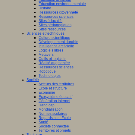
Education environnementale
Histoire
Ressources citoyenneté
Ressources sciences
Sites éducatifs
Sites pédagogiques
Sites ressources
Sciences et techniques
Culture scientifique
Développement durable
Intelligence artificielle
Logiciels libres
Métavers
Outils et logiciels
Réalité augmentée
Ressources sciences
Robotique
Technologies
Société
Acteurs des territoires
Ecole et structure
Economie
Ecosystème éducatif
Génération internet
Handicap
Mondialisation
Normes scolaires
Regards sur l’Ecole
Santé
Société connectée
Territoires et projets
Territoires