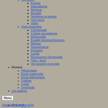
Europe
International
Régions
Ruralité
Territoires et projets
Tiers lieux
Villes
Vivre ensemble
Citoyenneté
Culture européenne
Démocratie
Egalité Hommes/Femmes
Ethique
Gouvernance
Inclusion
Laïcité
Ressources citoyenneté
Tiers - lieux
Vie scolaire et sociale
Niveaux
Périscolaire
Ecole maternelle
Ecole élémentaire
Collège
Lycée
Université
Les auteurs
Menu
S'abonner à ce flux RSS
S'informer