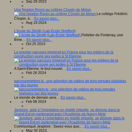
Sep 29 2023
Une Newton Room au collège Chopin de Melun
Le collège Frédéric
Chopin, à…
En savoir plus...
Aug 19 2024
L’école du Zénith (Lab-École Shefford)
Pelletier de Fontenay, une
firme…
En savoir plus...
Oct 25 2023
Le premier parcours immersif en France pour les métiers de la
construction ouvre ses portes à St Etienne
A Saint-Étienne, le tout nouvel…
En savoir plus...
Feb 26 2024
parcoursmetiers.tv : une sélection de vidéos de trois minutes réalisées
par des jeunes
Le monde de demain sera…
En savoir plus...
Feb 08 2024
Jexplore, aide à l'orientation en réalité virtuelle, se déploie dans le
Grand-Est en partenariat avec l'Académie de Nancy-Metz
Communiqué Jexplore : Savez-vous que,…
En savoir plus...
May 30 2023