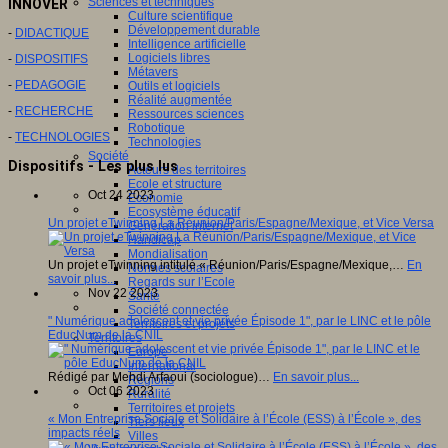
Sciences et techniques
INNOVER
Culture scientifique
Développement durable
-
DIDACTIQUE
Intelligence artificielle
Logiciels libres
-
DISPOSITIFS
Métavers
-
PEDAGOGIE
Outils et logiciels
Réalité augmentée
-
RECHERCHE
Ressources sciences
Robotique
-
TECHNOLOGIES
Technologies
Société
Dispositifs - Les plus lus
Acteurs des territoires
Ecole et structure
Oct 24 2023
Economie
Ecosystème éducatif
Un projet eTwinning La Réunion/Paris/Espagne/Mexique, et Vice Versa
Génération internet
Handicap
Mondialisation
Un projet eTwinning intitulé « Réunion/Paris/Espagne/Mexique,…
En
Normes scolaires
savoir plus...
Regards sur l’Ecole
Nov 22 2023
Santé
Société connectée
" Numérique adolescent et vie privée Épisode 1", par le LINC et le pôle
Territoires et projets
EducNum de la CNIL
Territoires
Europe
International
Rédigé par Mehdi Arfaoui (sociologue)…
En savoir plus...
Régions
Oct 06 2023
Ruralité
Territoires et projets
« Mon Entreprise Sociale et Solidaire à l’École (ESS) à l’École », des
Tiers lieux
impacts réels
Villes