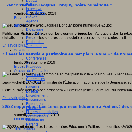
Débats
Faits marquants
" Rencontre avec Jacques Donguy, poète numérique "
Interviews
Reportages
vendredi, 25 octobre 2019
Brèves
Brèves
Agenda
Innover
Didactique
Dispositifs
Publié par Victoire Dunker sur Lettresnumeriques.be
: Au travers des lunett
Pédagogie
digitalisation de toutes les sphères de la société et bouleverse les codes tradition
Recherche
En savoir plus...
Technologies
Savoir(s)
« Levez les yeux ! Le patrimoine en met plein la vue » : de nouve
Analyses
Conférences
Outils
lundi, 09 septembre 2019
Pratiques
Brèves
Acteurs de l'éducation
Animateurs
Chercheurs
Jean-Michel BLANQUER, ministre de l'Éducation nationale et de la Jeunesse, et 
Collectivités
Editeurs
Cette journée dont le mot d’ordre sera « Levez les yeux ! » aura lieu sur l’ense
EdTech
Encadrement
En savoir plus...
Enseignants
Entreprises
20/22 septembre : Les 1ères journées Educnum à Poitiers : des 
Etudiants
Filières industrielles
samedi, 07 septembre 2019
Institutionnels
Fait marquant
Médiateurs
Parents
Thématiques