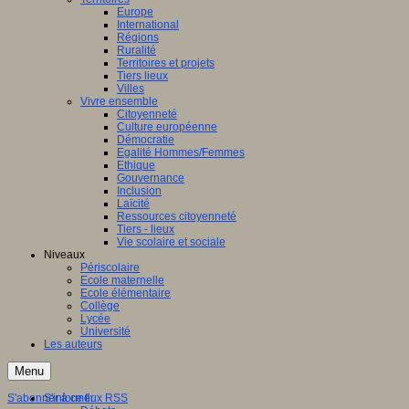
Europe
International
Régions
Ruralité
Territoires et projets
Tiers lieux
Villes
Vivre ensemble
Citoyenneté
Culture européenne
Démocratie
Egalité Hommes/Femmes
Ethique
Gouvernance
Inclusion
Laïcité
Ressources citoyenneté
Tiers - lieux
Vie scolaire et sociale
Niveaux
Périscolaire
Ecole maternelle
Ecole élémentaire
Collège
Lycée
Université
Les auteurs
Menu
S'abonner à ce flux RSS
S'informer