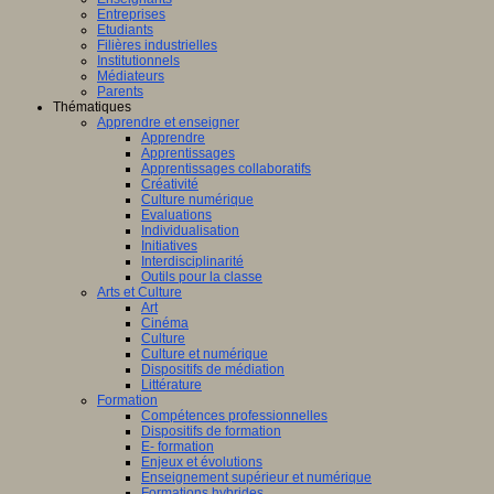
Entreprises
Etudiants
Filières industrielles
Institutionnels
Médiateurs
Parents
Thématiques
Apprendre et enseigner
Apprendre
Apprentissages
Apprentissages collaboratifs
Créativité
Culture numérique
Evaluations
Individualisation
Initiatives
Interdisciplinarité
Outils pour la classe
Arts et Culture
Art
Cinéma
Culture
Culture et numérique
Dispositifs de médiation
Littérature
Formation
Compétences professionnelles
Dispositifs de formation
E- formation
Enjeux et évolutions
Enseignement supérieur et numérique
Formations hybrides