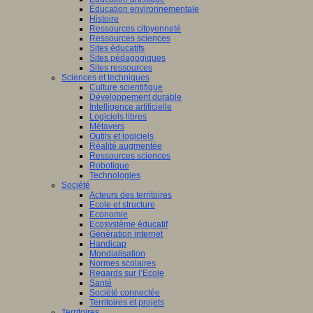
Education environnementale
Histoire
Ressources citoyenneté
Ressources sciences
Sites éducatifs
Sites pédagogiques
Sites ressources
Sciences et techniques
Culture scientifique
Développement durable
Intelligence artificielle
Logiciels libres
Métavers
Outils et logiciels
Réalité augmentée
Ressources sciences
Robotique
Technologies
Société
Acteurs des territoires
Ecole et structure
Economie
Ecosystème éducatif
Génération internet
Handicap
Mondialisation
Normes scolaires
Regards sur l’Ecole
Santé
Société connectée
Territoires et projets
Territoires