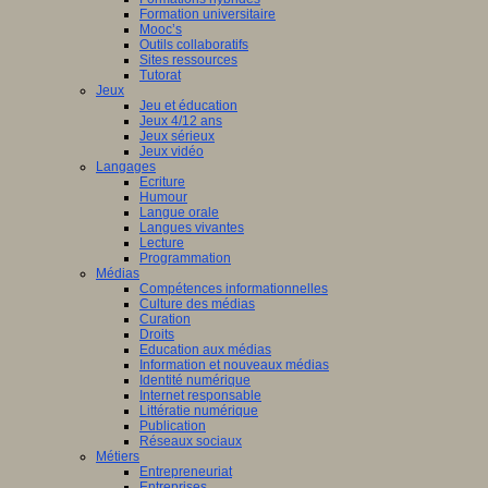
Formation universitaire
Mooc’s
Outils collaboratifs
Sites ressources
Tutorat
Jeux
Jeu et éducation
Jeux 4/12 ans
Jeux sérieux
Jeux vidéo
Langages
Ecriture
Humour
Langue orale
Langues vivantes
Lecture
Programmation
Médias
Compétences informationnelles
Culture des médias
Curation
Droits
Education aux médias
Information et nouveaux médias
Identité numérique
Internet responsable
Littératie numérique
Publication
Réseaux sociaux
Métiers
Entrepreneuriat
Entreprises