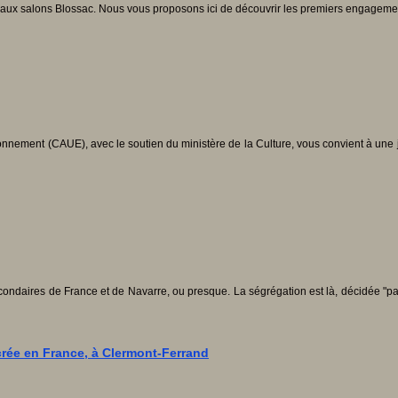
x salons Blossac. Nous vous proposons ici de découvrir les premiers engagements de
ronnement (CAUE), avec le soutien du ministère de la Culture, vous convient à une 
condaires de France et de Navarre, ou presque. La ségrégation est là, décidée "par 
e crée en France, à Clermont-Ferrand