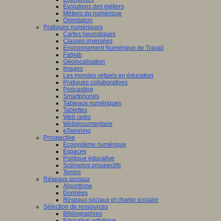
Evolutions des métiers
Métiers du numérique
Orientation
Pratiques numériques
Cartes heuristiques
Classes inversées
Environnement Numérique de Travail
Fablab
Géolocalisation
Images
Les mondes virtuels en éducation
Pratiques collaboratives
Podcasting
Smartphones
Tableaux numériques
Tablettes
Web radio
Webdocumentaire
eTwinning
Prospective
Ecosystème numérique
Espaces
Politique éducative
Scénarios prospectifs
Temps
Réseaux sociaux
Algorithme
Données
Réseaux sociaux et champ scolaire
Sélection de ressources
Bibliographies
Education artistique