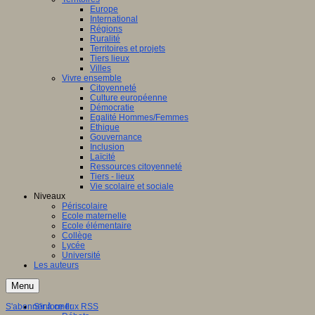
Europe
International
Régions
Ruralité
Territoires et projets
Tiers lieux
Villes
Vivre ensemble
Citoyenneté
Culture européenne
Démocratie
Egalité Hommes/Femmes
Ethique
Gouvernance
Inclusion
Laïcité
Ressources citoyenneté
Tiers - lieux
Vie scolaire et sociale
Niveaux
Périscolaire
Ecole maternelle
Ecole élémentaire
Collège
Lycée
Université
Les auteurs
Menu
S'abonner à ce flux RSS
S'informer