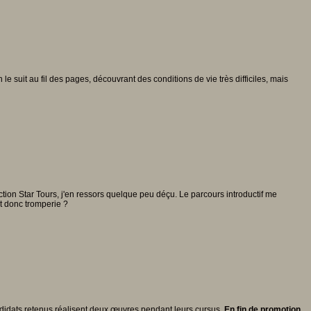
 le suit au fil des pages, découvrant des conditions de vie très difficiles, mais
tion Star Tours, j'en ressors quelque peu déçu. Le parcours introductif me
it donc tromperie ?
didats retenus réalisent deux œuvres pendant leurs cursus.
En fin de promotion,