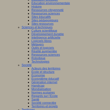
Education environnementale
Histoire
Ressources citoyenneté
Ressources sciences
Sites éducatifs
Sites pédagogiques
Sites ressources
Sciences et techniques
Culture scientifique
Développement durable
Intelligence artificielle
Logiciels libres
Métavers
Outils et logiciels
Réalité augmentée
Ressources sciences
Robotique
Technologies
Société
Acteurs des territoires
Ecole et structure
Economie
Ecosystème éducatif
Génération internet
Handicap
Mondialisation
Normes scolaires
Regards sur l’Ecole
Santé
Société connectée
Territoires et projets
Territoires