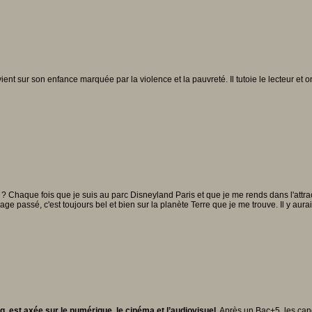
vient sur son enfance marquée par la violence et la pauvreté. Il tutoie le lecteur et on
? Chaque fois que je suis au parc Disneyland Paris et que je me rends dans l'attrac
ge passé, c'est toujours bel et bien sur la planète Terre que je me trouve. Il y aura
, est axée sur le numérique, le cinéma et l’audiovisuel.
Après un Bac+5, les can