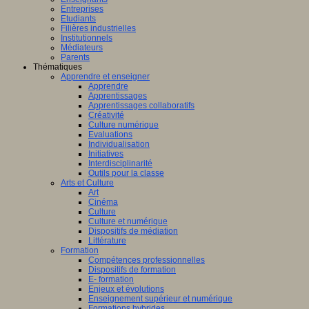
Entreprises
Etudiants
Filières industrielles
Institutionnels
Médiateurs
Parents
Thématiques
Apprendre et enseigner
Apprendre
Apprentissages
Apprentissages collaboratifs
Créativité
Culture numérique
Evaluations
Individualisation
Initiatives
Interdisciplinarité
Outils pour la classe
Arts et Culture
Art
Cinéma
Culture
Culture et numérique
Dispositifs de médiation
Littérature
Formation
Compétences professionnelles
Dispositifs de formation
E- formation
Enjeux et évolutions
Enseignement supérieur et numérique
Formations hybrides