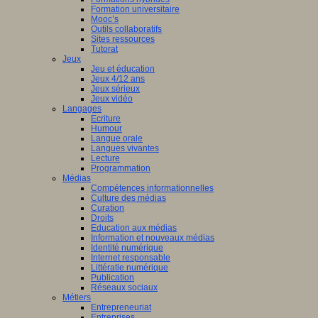
Formation universitaire
Mooc’s
Outils collaboratifs
Sites ressources
Tutorat
Jeux
Jeu et éducation
Jeux 4/12 ans
Jeux sérieux
Jeux vidéo
Langages
Ecriture
Humour
Langue orale
Langues vivantes
Lecture
Programmation
Médias
Compétences informationnelles
Culture des médias
Curation
Droits
Education aux médias
Information et nouveaux médias
Identité numérique
Internet responsable
Littératie numérique
Publication
Réseaux sociaux
Métiers
Entrepreneuriat
Entreprises