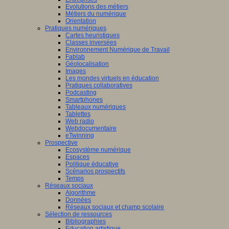
Evolutions des métiers
Métiers du numérique
Orientation
Pratiques numériques
Cartes heuristiques
Classes inversées
Environnement Numérique de Travail
Fablab
Géolocalisation
Images
Les mondes virtuels en éducation
Pratiques collaboratives
Podcasting
Smartphones
Tableaux numériques
Tablettes
Web radio
Webdocumentaire
eTwinning
Prospective
Ecosystème numérique
Espaces
Politique éducative
Scénarios prospectifs
Temps
Réseaux sociaux
Algorithme
Données
Réseaux sociaux et champ scolaire
Sélection de ressources
Bibliographies
Education artistique