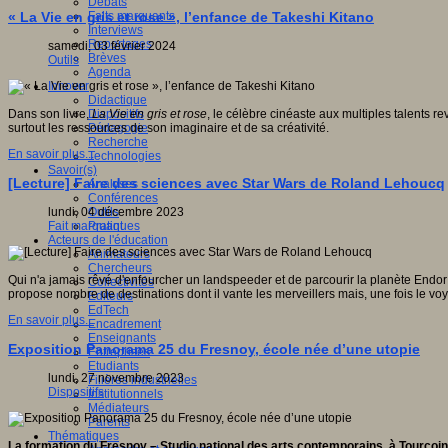
Débats
Faits marquants
« La Vie en gris et rose », l’enfance de Takeshi Kitano
Interviews
Reportages
samedi, 03 février 2024
Brèves
Outils
Agenda
Innover
Didactique
Dispositifs
Dans son livre,
La Vie en gris et rose
, le célèbre cinéaste aux multiples talents re
Pédagogie
surtout les ressources de son imaginaire et de sa créativité.
Recherche
En savoir plus...
Technologies
Savoir(s)
[Lecture] Faire des sciences avec Star Wars de Roland Lehoucq
Analyses
Conférences
Outils
lundi, 04 décembre 2023
Pratiques
Fait marquant
Acteurs de l'éducation
Animateurs
Chercheurs
Qui n'a jamais rêvé d'enfourcher un landspeeder et de parcourir la planète Endor 
Collectivités
propose nombre de destinations dont il vante les merveillers mais, une fois le voya
Editeurs
EdTech
En savoir plus...
Encadrement
Enseignants
Exposition Panorama 25 du Fresnoy, école née d’une utopie
Entreprises
Etudiants
lundi, 27 novembre 2023
Filières industrielles
Dispositifs
Institutionnels
Médiateurs
Parents
Thématiques
La formation du Fresnoy – Studio national des arts contemporains, à Tourcoing