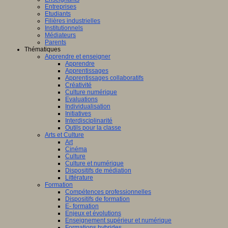
Entreprises
Etudiants
Filières industrielles
Institutionnels
Médiateurs
Parents
Thématiques
Apprendre et enseigner
Apprendre
Apprentissages
Apprentissages collaboratifs
Créativité
Culture numérique
Evaluations
Individualisation
Initiatives
Interdisciplinarité
Outils pour la classe
Arts et Culture
Art
Cinéma
Culture
Culture et numérique
Dispositifs de médiation
Littérature
Formation
Compétences professionnelles
Dispositifs de formation
E- formation
Enjeux et évolutions
Enseignement supérieur et numérique
Formations hybrides