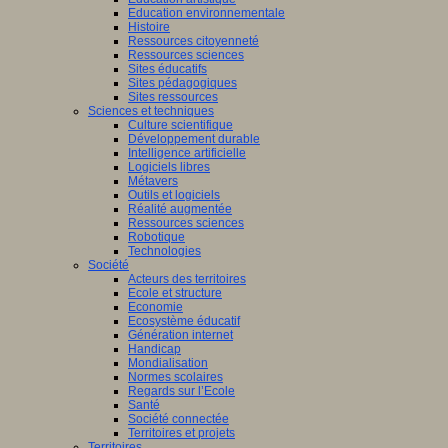
Education environnementale
Histoire
Ressources citoyenneté
Ressources sciences
Sites éducatifs
Sites pédagogiques
Sites ressources
Sciences et techniques
Culture scientifique
Développement durable
Intelligence artificielle
Logiciels libres
Métavers
Outils et logiciels
Réalité augmentée
Ressources sciences
Robotique
Technologies
Société
Acteurs des territoires
Ecole et structure
Economie
Ecosystème éducatif
Génération internet
Handicap
Mondialisation
Normes scolaires
Regards sur l’Ecole
Santé
Société connectée
Territoires et projets
Territoires