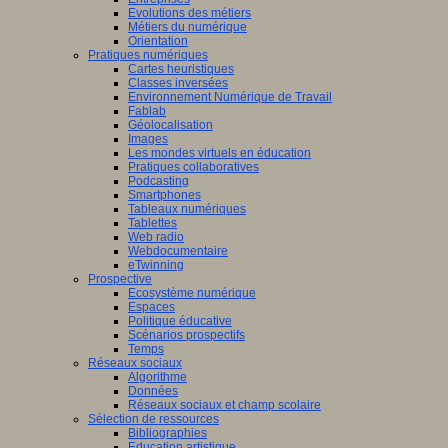
Evolutions des métiers
Métiers du numérique
Orientation
Pratiques numériques
Cartes heuristiques
Classes inversées
Environnement Numérique de Travail
Fablab
Géolocalisation
Images
Les mondes virtuels en éducation
Pratiques collaboratives
Podcasting
Smartphones
Tableaux numériques
Tablettes
Web radio
Webdocumentaire
eTwinning
Prospective
Ecosystème numérique
Espaces
Politique éducative
Scénarios prospectifs
Temps
Réseaux sociaux
Algorithme
Données
Réseaux sociaux et champ scolaire
Sélection de ressources
Bibliographies
Education artistique