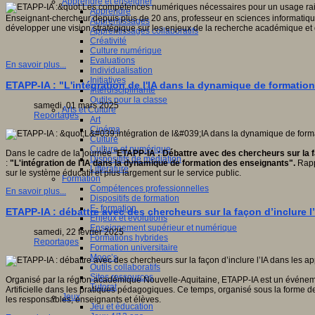
Apprendre et enseigner
Apprendre
Enseignant-chercheur depuis plus de 20 ans, professeur en sciences informatiques
Apprentissages
développer une vision stratégique sur les enjeux de la recherche académique et de
Apprentissages collaboratifs
Créativité
Culture numérique
Evaluations
En savoir plus...
Individualisation
Initiatives
ETAPP-IA : "L'intégration de l'IA dans la dynamique de formati
Interdisciplinarité
Outils pour la classe
samedi, 01 mars 2025
Arts et Culture
Reportages
Art
Cinéma
Culture
Culture et numérique
Dans le cadre de la journée "
ETAPP-IA
: Débattre avec des chercheurs sur la f
Dispositifs de médiation
:
"L'intégration de l'IA dans la dynamique de formation des enseignants".
Rapp
Littérature
sur le système éducatif et plus largement sur le service public.
Formation
Compétences professionnelles
En savoir plus...
Dispositifs de formation
E- formation
ETAPP-IA : débattre avec des chercheurs sur la façon d’inclure l
Enjeux et évolutions
Enseignement supérieur et numérique
samedi, 22 février 2025
Formations hybrides
Reportages
Formation universitaire
Mooc’s
Outils collaboratifs
Sites ressources
Organisé par la région académique Nouvelle-Aquitaine, ETAPP-IA est un événement
Tutorat
Artificielle dans les pratiques pédagogiques. Ce temps, organisé sous la forme 
Jeux
les responsables, enseignants et élèves.
Jeu et éducation