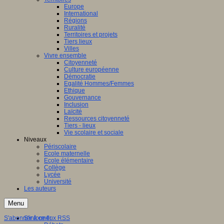
Europe
International
Régions
Ruralité
Territoires et projets
Tiers lieux
Villes
Vivre ensemble
Citoyenneté
Culture européenne
Démocratie
Egalité Hommes/Femmes
Ethique
Gouvernance
Inclusion
Laïcité
Ressources citoyenneté
Tiers - lieux
Vie scolaire et sociale
Niveaux
Périscolaire
Ecole maternelle
Ecole élémentaire
Collège
Lycée
Université
Les auteurs
Menu
S'abonner à ce flux RSS
S'informer