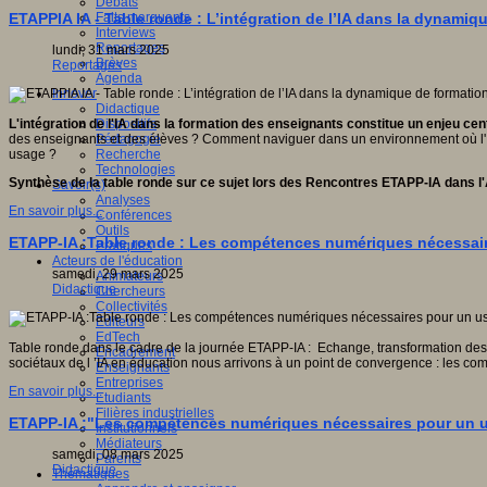
Débats
Faits marquants
ETAPPIA IA - Table ronde : L’intégration de l’IA dans la dynami
Interviews
Reportages
lundi, 31 mars 2025
Brèves
Reportages
Agenda
Innover
Didactique
Dispositifs
L'intégration de l'IA dans la formation des enseignants constitue un enjeu cent
Pédagogie
des enseignants et des élèves ? Comment naviguer dans un environnement où l'IA 
Recherche
usage ?
Technologies
Synthèse de la table ronde sur ce sujet lors des Rencontres ETAPP-IA dans 
Savoir(s)
Analyses
En savoir plus...
Conférences
Outils
ETAPP-IA :Table ronde : Les compétences numériques nécessair
Pratiques
Acteurs de l'éducation
samedi, 29 mars 2025
Animateurs
Didactique
Chercheurs
Collectivités
Editeurs
EdTech
Table ronde dans le cadre de la journée ETAPP-IA : Echange, transformation des a
Encadrement
sociétaux de l ’IA en éducation nous arrivons à un point de convergence : les comp
Enseignants
Entreprises
En savoir plus...
Etudiants
Filières industrielles
ETAPP-IA :"Les compétences numériques nécessaires pour un usa
Institutionnels
Médiateurs
samedi, 08 mars 2025
Parents
Didactique
Thématiques