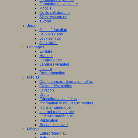
Formation universitaire
Mooc’s
Outils collaboratifs
Sites ressources
Tutorat
Jeux
Jeu et éducation
Jeux 4/12 ans
Jeux sérieux
Jeux vidéo
Langages
Ecriture
Humour
Langue orale
Langues vivantes
Lecture
Programmation
Médias
Compétences informationnelles
Culture des médias
Curation
Droits
Education aux médias
Information et nouveaux médias
Identité numérique
Internet responsable
Littératie numérique
Publication
Réseaux sociaux
Métiers
Entrepreneuriat
Entreprises