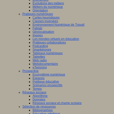
Evolutions des métiers
Métiers du numérique
Orientation
Pratiques numériques
Cartes heuristiques
Classes inversées
Environnement Numérique de Travail
Fablab
Géolocalisation
Images
Les mondes virtuels en éducation
Pratiques collaboratives
Podcasting
Smartphones
Tableaux numériques
Tablettes
Web radio
Webdocumentaire
eTwinning
Prospective
Ecosystème numérique
Espaces
Politique éducative
Scénarios prospectifs
Temps
Réseaux sociaux
Algorithme
Données
Réseaux sociaux et champ scolaire
Sélection de ressources
Bibliographies
Education artistique