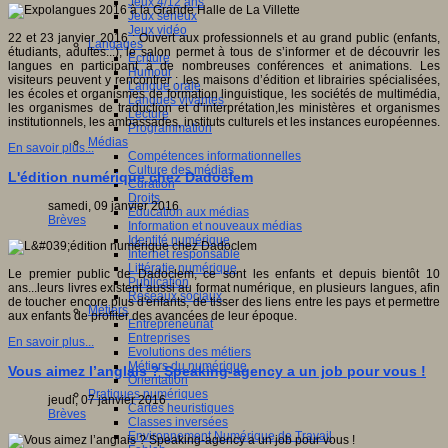
Jeux 4/12 ans
Jeux sérieux
Jeux vidéo
22 et 23 janvier 2016 : Ouvert aux professionnels et au grand public (enfants,
Langages
étudiants, adultes...), le salon permet à tous de s’informer et de découvrir les
Ecriture
langues en participant à de nombreuses conférences et animations. Les
Humour
visiteurs peuvent y rencontrer : les maisons d’édition et librairies spécialisées,
Langue orale
les écoles et organismes de formation linguistique, les sociétés de multimédia,
Langues vivantes
les organismes de traduction et d’interprétation,les ministères et organismes
Lecture
institutionnels, les ambassades, instituts culturels et les instances européennes.
Programmation
Médias
En savoir plus...
Compétences informationnelles
Culture des médias
L'édition numérique chez Dadoclem
Curation
Droits
samedi, 09 janvier 2016
Education aux médias
Brèves
Information et nouveaux médias
Identité numérique
Internet responsable
Littératie numérique
Le premier public de Dadoclem, ce sont les enfants et depuis bientôt 10
Publication
ans...leurs livres existent aussi au format numérique, en plusieurs langues, afin
Réseaux sociaux
de toucher encore plus d'enfants, de tisser des liens entre les pays et permettre
Métiers
aux enfants de profiter des avancées de leur époque.
Entrepreneuriat
Entreprises
En savoir plus...
Evolutions des métiers
Métiers du numérique
Vous aimez l’anglais ? Speaking-agency a un job pour vous !
Orientation
Pratiques numériques
jeudi, 07 janvier 2016
Cartes heuristiques
Brèves
Classes inversées
Environnement Numérique de Travail