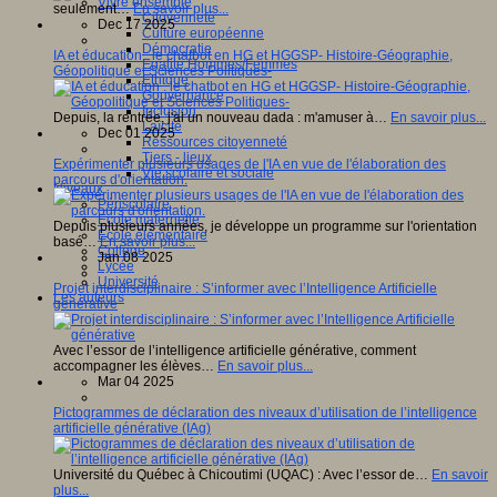
Vivre ensemble
seulement…
En savoir plus...
Citoyenneté
Dec 17 2025
Culture européenne
Démocratie
IA et éducation : le chatbot en HG et HGGSP- Histoire-Géographie,
Egalité Hommes/Femmes
Géopolitique et Sciences Politiques-
Ethique
Gouvernance
Inclusion
Depuis, la rentrée, j'ai un nouveau dada : m'amuser à…
En savoir plus...
Laïcité
Dec 01 2025
Ressources citoyenneté
Tiers - lieux
Expérimenter plusieurs usages de l'IA en vue de l'élaboration des
Vie scolaire et sociale
parcours d'orientation.
Niveaux
Périscolaire
Ecole maternelle
Depuis plusieurs années, je développe un programme sur l'orientation
Ecole élémentaire
basé…
En savoir plus...
Collège
Jan 08 2025
Lycée
Université
Projet interdisciplinaire : S’informer avec l’Intelligence Artificielle
Les auteurs
générative
Avec l’essor de l’intelligence artificielle générative, comment
accompagner les élèves…
En savoir plus...
Mar 04 2025
Pictogrammes de déclaration des niveaux d’utilisation de l’intelligence
artificielle générative (IAg)
Université du Québec à Chicoutimi (UQAC) : Avec l’essor de…
En savoir
plus...