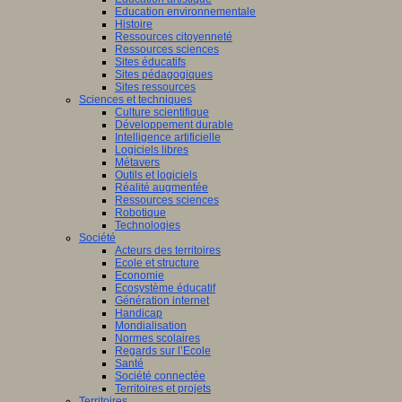
Education environnementale
Histoire
Ressources citoyenneté
Ressources sciences
Sites éducatifs
Sites pédagogiques
Sites ressources
Sciences et techniques
Culture scientifique
Développement durable
Intelligence artificielle
Logiciels libres
Métavers
Outils et logiciels
Réalité augmentée
Ressources sciences
Robotique
Technologies
Société
Acteurs des territoires
Ecole et structure
Economie
Ecosystème éducatif
Génération internet
Handicap
Mondialisation
Normes scolaires
Regards sur l’Ecole
Santé
Société connectée
Territoires et projets
Territoires