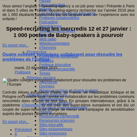
Fablab
Géolocalisation
Vous aimez l’anglais ? Speaking-agency a un job pour vous ! Présente à Paris
Images
et dans 5 villes de France, Speaking-agency recherche sur l’année 2016 plus
Les mondes virtuels en éducation
de 1 000 étudiants passionnés par les langues avec de l’expérience avec les
Pratiques collaboratives
enfants !
Podcasting
Smartphones
Speed-recruiting les mercredis 12 et 27 janvier :
Tableaux numériques
1 000 postes de Baby-speakers à pourvoir
Tablettes
Web radio
Webdocumentaire
En savoir plus...
eTwinning
Prospective
Quatre collèges européens collaborent pour résoudre les
Ecosystème numérique
problèmes de l’Europe
Espaces
Politique éducative
mardi, 22 décembre 2015
Scénarios prospectifs
Pratiques
Temps
Réseaux sociaux
Algorithme
Données
Réseaux sociaux et champ scolaire
Cent-dix élèves européens d'Italie, de France, de République tchèque et de
Sélection de ressources
Pologne ont travaillé toute l'année en collaboration sur les problèmes communs
Bibliographies
rencontrés dans chacun de leur pays. En groupes internationaux, grâce à la
Education artistique
plateforme
eTwinning
, ils ont créé des super-héros européens et ont élu un
Education environnementale
couple de super-héros en charge de mener une campagne de sensibilisation
Histoire
auprès des jeunes citoyens européens.
Ressources citoyenneté
Ressources sciences
En savoir plus...
Sites éducatifs
Sites pédagogiques
Précédent
Sites ressources
4