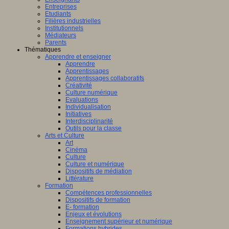
Entreprises
Etudiants
Filières industrielles
Institutionnels
Médiateurs
Parents
Thématiques
Apprendre et enseigner
Apprendre
Apprentissages
Apprentissages collaboratifs
Créativité
Culture numérique
Evaluations
Individualisation
Initiatives
Interdisciplinarité
Outils pour la classe
Arts et Culture
Art
Cinéma
Culture
Culture et numérique
Dispositifs de médiation
Littérature
Formation
Compétences professionnelles
Dispositifs de formation
E- formation
Enjeux et évolutions
Enseignement supérieur et numérique
Formations hybrides