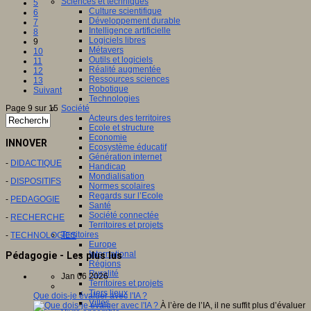
Sciences et techniques
5
Culture scientifique
6
Développement durable
7
Intelligence artificielle
8
Logiciels libres
9
Métavers
10
Outils et logiciels
11
Réalité augmentée
12
Ressources sciences
13
Robotique
Suivant
Technologies
Société
Page 9 sur 15
Acteurs des territoires
Ecole et structure
Economie
INNOVER
Ecosystème éducatif
Génération internet
-
DIDACTIQUE
Handicap
Mondialisation
-
DISPOSITIFS
Normes scolaires
Regards sur l’Ecole
-
PEDAGOGIE
Santé
Société connectée
-
RECHERCHE
Territoires et projets
Territoires
-
TECHNOLOGIES
Europe
International
Pédagogie - Les plus lus
Régions
Ruralité
Jan 06 2026
Territoires et projets
Tiers lieux
Que dois-je évaluer avec l'IA ?
Villes
À l’ère de l’IA, il ne suffit plus d’évaluer