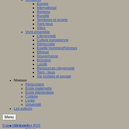
Europe
International
Régions
Ruralité
Territoires et projets
Tiers lieux
Villes
Vivre ensemble
Citoyenneté
Culture européenne
Démocratie
Egalité Hommes/Femmes
Ethique
Gouvernance
Inclusion
Laïcité
Ressources citoyenneté
Tiers - lieux
Vie scolaire et sociale
Niveaux
Périscolaire
Ecole maternelle
Ecole élémentaire
Collège
Lycée
Université
Les auteurs
Menu
S'abonner à ce flux RSS
S'informer