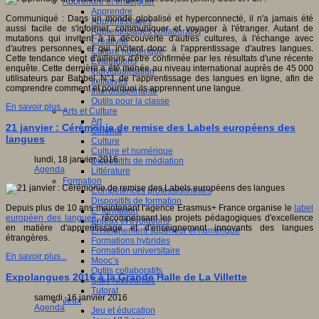
Apprendre et enseigner
Apprendre
Communiqué : Dans un monde globalisé et hyperconnecté, il n'a jamais été
Apprentissages
aussi facile de s'informer, communiquer et voyager à l'étranger. Autant de
Apprentissages collaboratifs
mutations qui invitent à la découverte d'autres cultures, à l'échange avec
Créativité
d'autres personnes et qui incitent donc à l'apprentissage d'autres langues.
Culture numérique
Cette tendance vient d'ailleurs d'être confirmée par les résultats d'une récente
Evaluations
enquête. Cette dernière a été menée au niveau international auprès de 45 000
Individualisation
utilisateurs par Babbel, N°1 de l'apprentissage des langues en ligne, afin de
Initiatives
comprendre comment et pourquoi ils apprennent une langue.
Interdisciplinarité
Outils pour la classe
En savoir plus...
Arts et Culture
Art
21 janvier : Cérémonie de remise des Labels européens des
Cinéma
langues
Culture
Culture et numérique
lundi, 18 janvier 2016
Dispositifs de médiation
Agenda
Littérature
Formation
Compétences professionnelles
Dispositifs de formation
Depuis plus de 10 ans maintenant l'agence Erasmus+ France organise le
label
E- formation
européen des langues
, récompensant les projets pédagogiques d'excellence
Enjeux et évolutions
en matière d'apprentissage et d'enseignement innovants des langues
Enseignement supérieur et numérique
étrangères.
Formations hybrides
Formation universitaire
En savoir plus...
Mooc’s
Outils collaboratifs
Expolangues 2016 à la Grande Halle de La Villette
Sites ressources
Tutorat
samedi, 16 janvier 2016
Jeux
Agenda
Jeu et éducation