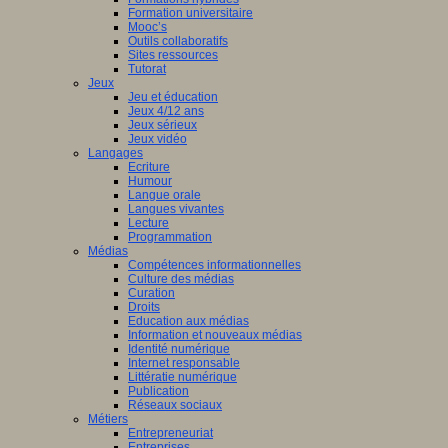
Formation universitaire
Mooc’s
Outils collaboratifs
Sites ressources
Tutorat
Jeux
Jeu et éducation
Jeux 4/12 ans
Jeux sérieux
Jeux vidéo
Langages
Ecriture
Humour
Langue orale
Langues vivantes
Lecture
Programmation
Médias
Compétences informationnelles
Culture des médias
Curation
Droits
Education aux médias
Information et nouveaux médias
Identité numérique
Internet responsable
Littératie numérique
Publication
Réseaux sociaux
Métiers
Entrepreneuriat
Entreprises