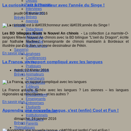
Débats
Faits marquants
La curiosité est à l'honneur avec l'année du Singe !
Interviews
Reportages
jeudi, 04 février 2016
Brèves
Brèves
Agenda
Innover
Didactique
Dispositifs
Les BD bilingues fêtent le Nouvel An chinois -
La collection
La marmite-O-
Pédagogie
langues
fête le Nouvel An chinois avec la BD bilingue "L'oeil du Dragon", écrite
Recherche
par Nathalie Martinez, l'enseignante de chinois mandarin à Bordeaux et
Technologies
illustrée par Zou Jian, un jeune dessinateur de Pékin.
Savoir(s)
En savoir plus...
Analyses
Conférences
La France, un rapport compliqué avec les langues
Outils
Pratiques
Acteurs de l'éducation
mardi, 02 février 2016
Animateurs
Brèves
Chercheurs
Collectivités
Editeurs
La France est-elle fâchée avec les langues ? Les siennes – les langues
EdTech
régionales et minoritaires – et les autres ?
Encadrement
Enseignants
En savoir plus...
Entreprises
Etudiants
Apprendre une nouvelle langue, c'est (enfin) Cool et Fun !
Filières industrielles
Institutionnels
dimanche, 24 janvier 2016
Médiateurs
Brèves
Parents
Thématiques