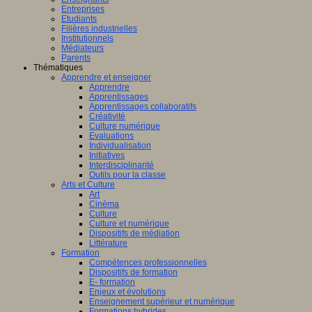
Entreprises
Etudiants
Filières industrielles
Institutionnels
Médiateurs
Parents
Thématiques
Apprendre et enseigner
Apprendre
Apprentissages
Apprentissages collaboratifs
Créativité
Culture numérique
Evaluations
Individualisation
Initiatives
Interdisciplinarité
Outils pour la classe
Arts et Culture
Art
Cinéma
Culture
Culture et numérique
Dispositifs de médiation
Littérature
Formation
Compétences professionnelles
Dispositifs de formation
E- formation
Enjeux et évolutions
Enseignement supérieur et numérique
Formations hybrides