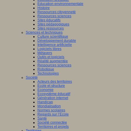
Education environnementale
Histoire
Ressources citoyenneté
Ressources sciences
Sites éducatifs
Sites pédagogiques
Sites ressources
Sciences et techniques
Culture scientifique
Développement durable
Intelligence artificielle
Logiciels libres
Métavers
Outils et logiciels
Réalité augmentée
Ressources sciences
Robotique
Technologies
Société
Acteurs des territoires
Ecole et structure
Economie
Ecosystème éducatif
Génération internet
Handicap
Mondialisation
Normes scolaires
Regards sur l’Ecole
Santé
Société connectée
Territoires et projets
Territoires