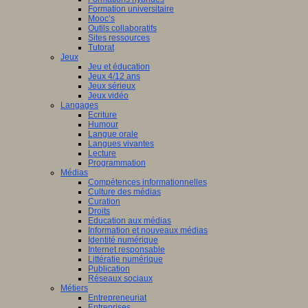
Formation universitaire
Mooc’s
Outils collaboratifs
Sites ressources
Tutorat
Jeux
Jeu et éducation
Jeux 4/12 ans
Jeux sérieux
Jeux vidéo
Langages
Ecriture
Humour
Langue orale
Langues vivantes
Lecture
Programmation
Médias
Compétences informationnelles
Culture des médias
Curation
Droits
Education aux médias
Information et nouveaux médias
Identité numérique
Internet responsable
Littératie numérique
Publication
Réseaux sociaux
Métiers
Entrepreneuriat
Entreprises