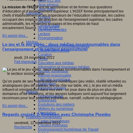
Jeux 4/12 ans
Jeux sérieux
La mission de l'IH2EF
est de sensibiliser et de former aux questions
Jeux vidéo
d’éducation et d’enseignement supérieur. L’IH2EF forme principalement les
Langages
chefs d’établissement et les inspecteurs de l’éducation nationale, les cadres
Ecriture
occupant des emplois de direction de l'enseignement supérieur, les cadres
Humour
administratifs, les médecins scolaires et les emplois de haut
Langue orale
encadrement
.
Source :
le site IH2EF
Langues vivantes
Lecture
En savoir plus...
Programmation
Médias
Le jeu et le jeu vidéo : deux médias incontournables dans
Compétences informationnelles
l’enseignement et le secteur socioculturel
Culture des médias
Curation
jeudi, 24 novembre 2022
Droits
Fait marquant
Education aux médias
Information et nouveaux médias
Identité numérique
Internet responsable
Littératie numérique
Qu’on parle de ses manifestations numériques (jeu vidéo, réalité virtuelle) ou
Publication
analogiques (jeu de plateau, jeu de rôle sur table, etc.), le jeu est un média
Réseaux sociaux
influent et omniprésent dans nos vies : on joue dans de plus en plus de
Métiers
domaines et de situations, et les œuvres ludiques sont aujourd’hui largement
Entrepreneuriat
reconnues pour leur potentiel esthétique, narratif, culturel ou pédagogique.
Entreprises
Evolutions des métiers
En savoir plus...
Métiers du numérique
Orientation
Regards croisés 2. Entretien avec Christophe Piombo
Pratiques numériques
Cartes heuristiques
vendredi, 11 novembre 2022
Classes inversées
Recherche
Environnement Numérique de Travail