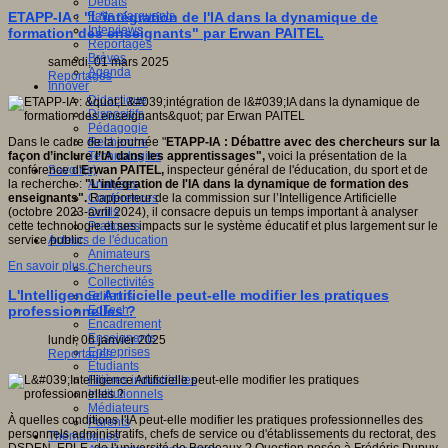
Débats
Faits marquants
ETAPP-IA : "L'intégration de l'IA dans la dynamique de
Interviews
formation des enseignants" par Erwan PAITEL
Reportages
Brèves
samedi, 01 mars 2025
Agenda
Reportages
Innover
Didactique
Dispositifs
Pédagogie
Recherche
Dans le cadre de la journée "
ETAPP-IA
: Débattre avec des chercheurs sur la
Technologies
façon d’inclure l’IA dans les apprentissages",
voici la présentation de la
Savoir(s)
conférence d'
Erwan PAITEL,
inspecteur général de l'éducation, du sport et de
Analyses
la recherche :
"L'intégration de l'IA dans la dynamique de formation des
Conférences
enseignants".
Rapporteur de la commission sur l’Intelligence Artificielle
Outils
(octobre 2023-avril 2024), il consacre depuis un temps important à analyser
Pratiques
cette technologie et ses impacts sur le système éducatif et plus largement sur le
Acteurs de l'éducation
service public.
Animateurs
En savoir plus...
Chercheurs
Collectivités
L'Intelligence Artificielle peut-elle modifier les pratiques
Editeurs
EdTech
professionnelles ?
Encadrement
Enseignants
lundi, 06 janvier 2025
Entreprises
Reportages
Etudiants
Filières industrielles
Institutionnels
Médiateurs
À quelles conditions l'IA peut-elle modifier les pratiques professionnelles des
Parents
personnels administratifs, chefs de service ou d'établissements du rectorat, des
Thématiques