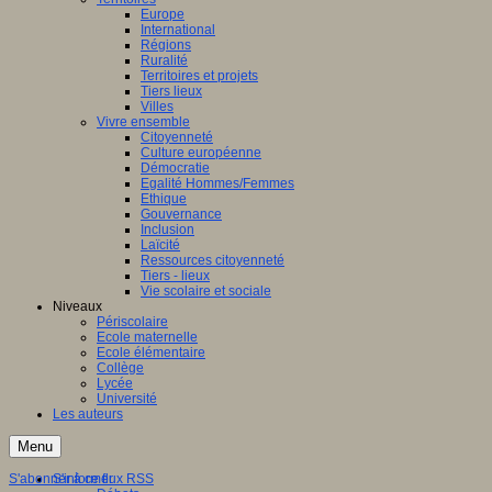
Europe
International
Régions
Ruralité
Territoires et projets
Tiers lieux
Villes
Vivre ensemble
Citoyenneté
Culture européenne
Démocratie
Egalité Hommes/Femmes
Ethique
Gouvernance
Inclusion
Laïcité
Ressources citoyenneté
Tiers - lieux
Vie scolaire et sociale
Niveaux
Périscolaire
Ecole maternelle
Ecole élémentaire
Collège
Lycée
Université
Les auteurs
Menu
S'abonner à ce flux RSS
S'informer