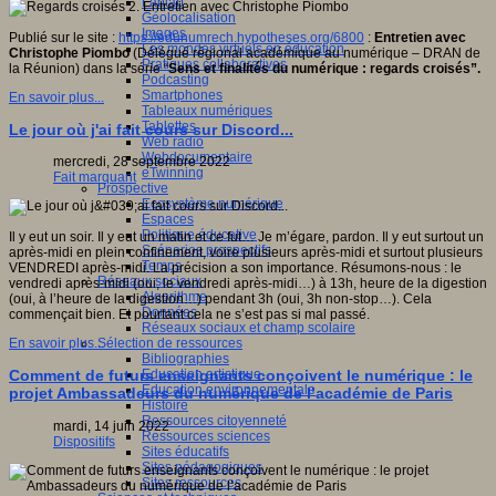
Fablab
Géolocalisation
Images
Publié sur le site :
https://edunumrech.hypotheses.org/6800
:
Entretien avec
Les mondes virtuels en éducation
Christophe Piombo
(Délégué régional académique au numérique – DRAN de
Pratiques collaboratives
la Réunion) dans la série “
Sens et finalités du numérique : regards croisés”.
Podcasting
Smartphones
En savoir plus...
Tableaux numériques
Tablettes
Le jour où j'ai fait cours sur Discord...
Web radio
Webdocumentaire
mercredi, 28 septembre 2022
eTwinning
Fait marquant
Prospective
Ecosystème numérique
Espaces
Politique éducative
Il y eut un soir. Il y eut un matin et ce fut… Je m’égare, pardon. Il y eut surtout un
Scénarios prospectifs
après-midi en plein confinement, voire plusieurs après-midi et surtout plusieurs
Temps
VENDREDI après-midi. La précision a son importance. Résumons-nous : le
Réseaux sociaux
vendredi après-midi (oui, le vendredi après-midi…) à 13h, heure de la digestion
Algorithme
(oui, à l’heure de la digestion…) pendant 3h (oui, 3h non-stop…). Cela
Données
commençait bien. Et pourtant cela ne s’est pas si mal passé.
Réseaux sociaux et champ scolaire
Sélection de ressources
En savoir plus...
Bibliographies
Education artistique
Comment de futurs enseignants conçoivent le numérique : le
Education environnementale
projet Ambassadeurs du numérique de l’académie de Paris
Histoire
Ressources citoyenneté
mardi, 14 juin 2022
Ressources sciences
Dispositifs
Sites éducatifs
Sites pédagogiques
Sites ressources