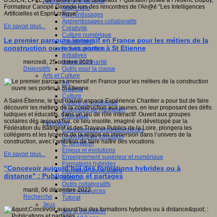
DSDEN, EPLE, de l'université de Bordeaux ? Question posée à Frédéric Dupuy,
Apprendre et enseigner
Formateur Canopé Gironde lors des rencontres de l'An@é "Les Intelligences
Apprendre
Artificielles et Esprit critique"
Apprentissages
Apprentissages collaboratifs
En savoir plus...
Créativité
Culture numérique
Le premier parcours immersif en France pour les métiers de la
Evaluations
construction ouvre ses portes à St Etienne
Individualisation
Initiatives
Interdisciplinarité
mercredi, 25 octobre 2023
Outils pour la classe
Dispositifs
Arts et Culture
Art
Cinéma
Culture
A Saint-Étienne, le tout nouvel espace Expérience Chantier a pour but de faire
Culture et numérique
découvrir les métiers de la construction aux jeunes, en leur proposant des défis
Dispositifs de médiation
ludiques et éducatifs, dans un jeu de rôle interactif. Ouvert aux groupes
Littérature
scolaires dès aujourd’hui, ce lieu insolite, imaginé et développé par la
Formation
Fédération du Bâtiment et des Travaux Publics de la Loire, plongera les
Compétences professionnelles
collégiens et les lycéens de la région en immersion dans l’univers de la
Dispositifs de formation
construction, avec l’ambition de faire naître des vocations.
E- formation
Enjeux et évolutions
En savoir plus...
Enseignement supérieur et numérique
Formations hybrides
"Concevoir aujourd’hui des formations hybrides ou à
Formation universitaire
distance" : Publications et partages
Mooc’s
Outils collaboratifs
mardi, 06 décembre 2022
Sites ressources
Recherche
Tutorat
Jeux
Jeu et éducation