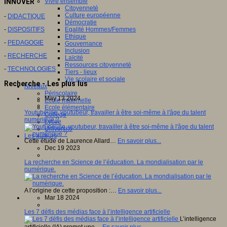
INNOVER
Vivre ensemble
Citoyenneté
Culture européenne
-
DIDACTIQUE
Démocratie
-
DISPOSITIFS
Egalité Hommes/Femmes
Ethique
-
PEDAGOGIE
Gouvernance
Inclusion
-
RECHERCHE
Laïcité
Ressources citoyenneté
-
TECHNOLOGIES
Tiers - lieux
Vie scolaire et sociale
Recherche - Les plus lus
Niveaux
Périscolaire
May 13 2024
Ecole maternelle
Ecole élémentaire
Youtubeuse, youtubeur, travailler à être soi-même à l'âge du talent
Collège
numérique ?
Lycée
Université
Les auteurs
Cette étude de Laurence Allard…
En savoir plus...
Dec 19 2023
La recherche en Science de l’éducation. La mondialisation par le
numérique.
A l’origine de cette proposition :…
En savoir plus...
Mar 18 2024
Les 7 défis des médias face à l’intelligence artificielle
L’intelligence
artificielle (IA) promet une…
En savoir plus...