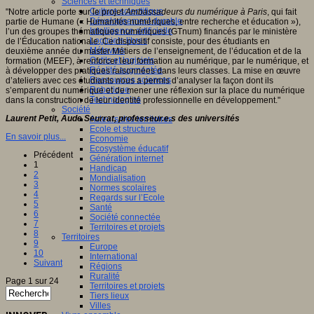
Sciences et techniques
Culture scientifique
"Notre article porte sur le projet
Ambassadeurs du numérique à Paris
, qui fait
Développement durable
partie de Humane (« Humanités numériques, entre recherche et éducation »),
Intelligence artificielle
l’un des groupes thématiques numériques (GTnum) financés par le ministère
Logiciels libres
de l’Éducation nationale. Ce dispositif consiste, pour des étudiants en
Métavers
deuxième année du master Métiers de l’enseignement, de l’éducation et de la
Outils et logiciels
formation (MEEF), à renforcer leur formation au numérique, par le numérique, et
Réalité augmentée
à développer des pratiques raisonnées dans leurs classes. La mise en œuvre
Ressources sciences
d’ateliers avec ces étudiants nous a permis d’analyser la façon dont ils
Robotique
s’emparent du numérique et de mener une réflexion sur la place du numérique
Technologies
dans la construction de leur identité professionnelle en développement."
Société
Laurent Petit, Aude Seurrat, professeur.e.s des universités
Acteurs des territoires
Ecole et structure
En savoir plus...
Economie
Ecosystème éducatif
Précédent
Génération internet
1
Handicap
2
Mondialisation
3
Normes scolaires
4
Regards sur l’Ecole
5
Santé
6
Société connectée
7
Territoires et projets
8
Territoires
9
Europe
10
International
Suivant
Régions
Ruralité
Page 1 sur 24
Territoires et projets
Tiers lieux
Villes