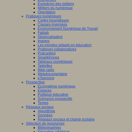
Evolutions des métiers
Métiers du numérique
Orientation
Pratiques numériques
Cartes heuristiques
Classes inversées
Environnement Numérique de Travail
Fablab
Géolocalisation
Images
Les mondes virtuels en éducation
Pratiques collaboratives
Podcasting
Smartphones
Tableaux numériques
Tablettes
Web radio
Webdocumentaire
eTwinning
Prospective
Ecosystème numérique
Espaces
Politique éducative
Scénarios prospectifs
Temps
Réseaux sociaux
Algorithme
Données
Réseaux sociaux et champ scolaire
Sélection de ressources
Bibliographies
Education artistique