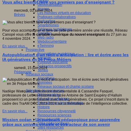
Fablab
Vous allez bientôt faire vos premiers pas d’enseignant ?
Géolocalisation
Images
mercredi, 03 juillet 2024
Les mondes virtuels en éducation
Brèves
Pratiques collaboratives
Podcasting
Smartphones
Tableaux numériques
Pour vous accompagner et faire de cette première année une réussite, Réseau
Tablettes
Canopé vous offre
le
cartable numérique
du nouvel enseignant
du 27 juin au
Web radio
4 novembre 2024.
Webdocumentaire
eTwinning
En savoir plus...
Prospective
Ecosystème numérique
Autopublication d’un récit d’anticipation : lire et écrire avec les
Espaces
IA génératives en 3è Prépa-Métiers
Politique éducative
Scénarios prospectifs
samedi, 15 juin 2024
Temps
Pédagogie
Réseaux sociaux
Algorithme
Données
Réseaux sociaux et champ scolaire
Sélection de ressources
Nadège Wauquier, professeure documentaliste & Cassandre Fasquel,
Bibliographies
professeure de Lettres-Histoire au lycée Antoine de Saint Exupéry d’Halluin
Education artistique
proposent ici un projet réalisé avec les IA génératives. Ce projet s’inscrit dans le
Education environnementale
cadre des TraAM DOC 2023-2024 sur la thématique de l’intelligence collective.
Histoire
Ressources citoyenneté
En savoir plus...
Ressources sciences
Sites éducatifs
Mission océan : Un parcours pédagogique pour apprendre
Sites pédagogiques
grâce aux univers virtuels et être acteur de son avenir
Sites ressources