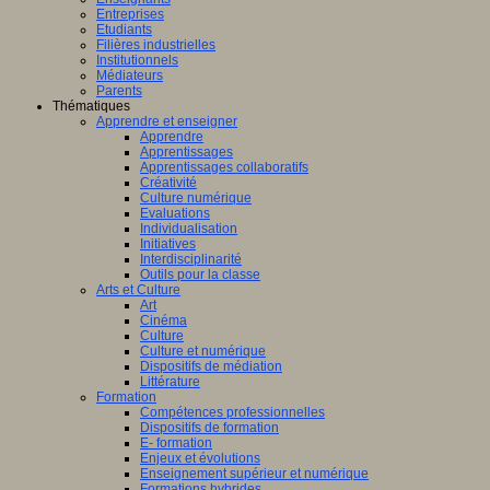
Entreprises
Etudiants
Filières industrielles
Institutionnels
Médiateurs
Parents
Thématiques
Apprendre et enseigner
Apprendre
Apprentissages
Apprentissages collaboratifs
Créativité
Culture numérique
Evaluations
Individualisation
Initiatives
Interdisciplinarité
Outils pour la classe
Arts et Culture
Art
Cinéma
Culture
Culture et numérique
Dispositifs de médiation
Littérature
Formation
Compétences professionnelles
Dispositifs de formation
E- formation
Enjeux et évolutions
Enseignement supérieur et numérique
Formations hybrides