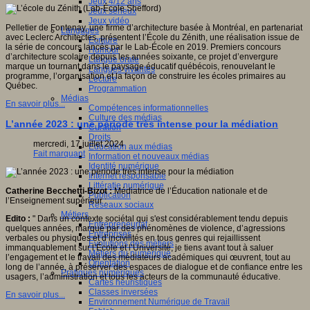
Jeux 4/12 ans
Jeux sérieux
Jeux vidéo
Pelletier de Fontenay, une firme d’architecture basée à Montréal, en partenariat
Langages
avec Leclerc Architectes, présentent l’École du Zénith, une réalisation issue de
Ecriture
la série de concours lancés par le Lab-École en 2019. Premiers concours
Humour
d’architecture scolaire depuis les années soixante, ce projet d’envergure
Langue orale
marque un tournant dans le paysage éducatif québécois, renouvelant le
Langues vivantes
programme, l’organisation et la façon de construire les écoles primaires au
Lecture
Québec.
Programmation
Médias
En savoir plus...
Compétences informationnelles
Culture des médias
L’année 2023 : une période très intense pour la médiation
Curation
Droits
mercredi, 17 juillet 2024
Education aux médias
Fait marquant
Information et nouveaux médias
Identité numérique
Internet responsable
Littératie numérique
Catherine Becchetti-Bizot :
Médiatrice de l’Éducation nationale et de
Publication
l’Enseignement supérieur :
Réseaux sociaux
Métiers
Edito :
" Dans un contexte sociétal qui s'est considérablement tendu depuis
Entrepreneuriat
quelques années, marqué par des phénomènes de violence, d’agressions
Entreprises
verbales ou physiques et d’incivilités en tous genres qui rejaillissent
Evolutions des métiers
immanquablement sur l’École et l’Université, je tiens avant tout à saluer
Métiers du numérique
l’engagement et le travail des médiateurs académiques qui œuvrent, tout au
Orientation
long de l’année, à préserver des espaces de dialogue et de confiance entre les
Pratiques numériques
usagers, l’administration et tous les acteurs de la communauté éducative.
Cartes heuristiques
Classes inversées
En savoir plus...
Environnement Numérique de Travail