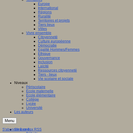
Europe
International
Régions
Ruralité
Territoires et projets
Tiers lieux
Villes
Vivre ensemble
Citoyenneté
Culture européenne
Démocratie
Egalité Hommes/Femmes
Ethique
Gouvernance
Inclusion
Laïcité
Ressources citoyenneté
Tiers - lieux
Vie scolaire et sociale
Niveaux
Périscolaire
Ecole maternelle
Ecole élémentaire
Collège
Lycée
Université
Les auteurs
Menu
S'abonner à ce flux RSS
S'informer