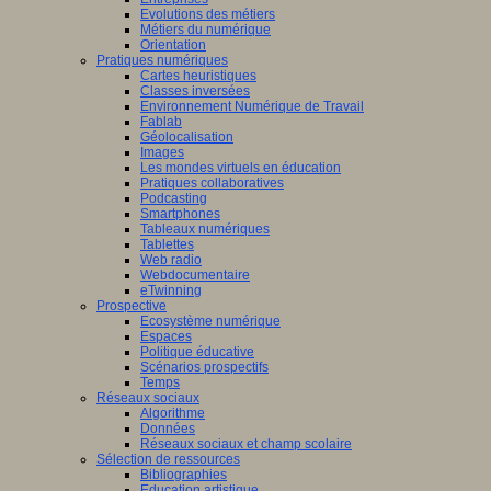
Evolutions des métiers
Métiers du numérique
Orientation
Pratiques numériques
Cartes heuristiques
Classes inversées
Environnement Numérique de Travail
Fablab
Géolocalisation
Images
Les mondes virtuels en éducation
Pratiques collaboratives
Podcasting
Smartphones
Tableaux numériques
Tablettes
Web radio
Webdocumentaire
eTwinning
Prospective
Ecosystème numérique
Espaces
Politique éducative
Scénarios prospectifs
Temps
Réseaux sociaux
Algorithme
Données
Réseaux sociaux et champ scolaire
Sélection de ressources
Bibliographies
Education artistique