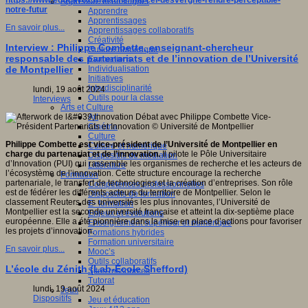
https://www.educavox.fr/alaune/marcel-desvergne-rendre-perceptible-
Apprendre et enseigner
notre-futur
Apprendre
Apprentissages
En savoir plus...
Apprentissages collaboratifs
Créativité
Interview : Philippe Combette, enseignant-chercheur
Culture numérique
responsable des partenariats et de l’innovation de l’Université
Evaluations
Individualisation
de Montpellier
Initiatives
Interdisciplinarité
lundi, 19 août 2024
Outils pour la classe
Interviews
Arts et Culture
Art
Cinéma
Culture
Philippe Combette est vice-président de l’Université de Montpellier en
Culture et numérique
charge du partenariat et de l’innovation.
Il pilote le Pôle Universitaire
Dispositifs de médiation
d’Innovation (PUI) qui rassemble les organismes de recherche et les acteurs de
Littérature
l’écosystème de l’innovation. Cette structure encourage la recherche
Formation
partenariale, le transfert de technologies et la création d’entreprises. Son rôle
Compétences professionnelles
est de fédérer les différents acteurs du territoire de Montpellier. Selon le
Dispositifs de formation
classement Reuters des universités les plus innovantes, l’Université de
E- formation
Montpellier est la seconde université française et atteint la dix-septième place
Enjeux et évolutions
européenne. Elle a été pionnière dans la mise en place d’actions pour favoriser
Enseignement supérieur et numérique
les projets d’innovation.
Formations hybrides
Formation universitaire
En savoir plus...
Mooc’s
Outils collaboratifs
L’école du Zénith (Lab-École Shefford)
Sites ressources
Tutorat
lundi, 19 août 2024
Jeux
Dispositifs
Jeu et éducation