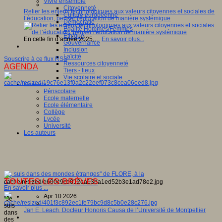
Vivre ensemble
Citoyenneté
Relier les enjeux technologiques aux valeurs citoyennes et sociales de
Culture européenne
l’éducation, penser l'éducation de manière systémique
Démocratie
Egalité Hommes/Femmes
Ethique
En cette fin d’année 2025,…
En savoir plus...
Gouvernance
Inclusion
Laïcité
Souscrire à ce flux RSS
Ressources citoyenneté
AGENDA
Tiers - lieux
Vie scolaire et sociale
Niveaux
Périscolaire
Ecole maternelle
Ecole élémentaire
Collège
Lycée
Université
Les auteurs
"Je suis dans des mondes étranges" de FLORE, à la
TOUTES LES BRÈVES
...
En savoir plus ...
Apr 10 2026
"Je
suis
Jan E. Leach, Docteur Honoris Causa de l’Université de Montpellier
dans
des