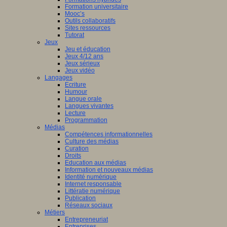
Formation universitaire
Mooc’s
Outils collaboratifs
Sites ressources
Tutorat
Jeux
Jeu et éducation
Jeux 4/12 ans
Jeux sérieux
Jeux vidéo
Langages
Ecriture
Humour
Langue orale
Langues vivantes
Lecture
Programmation
Médias
Compétences informationnelles
Culture des médias
Curation
Droits
Education aux médias
Information et nouveaux médias
Identité numérique
Internet responsable
Littératie numérique
Publication
Réseaux sociaux
Métiers
Entrepreneuriat
Entreprises