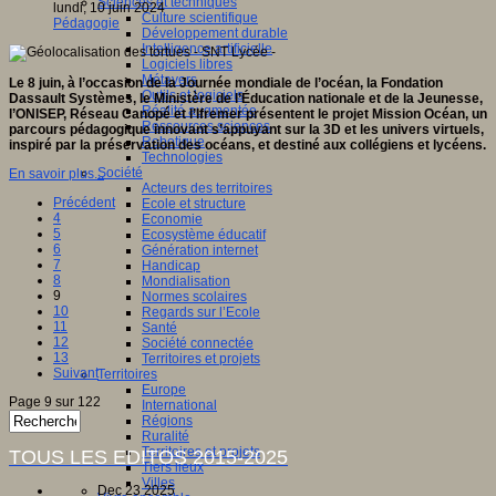
Sciences et techniques
lundi, 10 juin 2024
Culture scientifique
Pédagogie
Développement durable
Intelligence artificielle
Logiciels libres
Métavers
Le 8 juin, à l’occasion de la Journée mondiale de l’océan, la Fondation
Outils et logiciels
Dassault Systèmes, le Ministère de l’Éducation nationale et de la Jeunesse,
Réalité augmentée
l’ONISEP, Réseau Canopé et l’Ifremer présentent le projet Mission Océan, un
Ressources sciences
parcours pédagogique innovant s’appuyant sur la 3D et les univers virtuels,
Robotique
inspiré par la préservation des océans, et destiné aux collégiens et lycéens.
Technologies
Société
En savoir plus...
Acteurs des territoires
Précédent
Ecole et structure
4
Economie
5
Ecosystème éducatif
6
Génération internet
7
Handicap
8
Mondialisation
9
Normes scolaires
10
Regards sur l’Ecole
11
Santé
12
Société connectée
13
Territoires et projets
Suivant
Territoires
Europe
Page 9 sur 122
International
Régions
Ruralité
Territoires et projets
TOUS LES EDITOS 2015-2025
Tiers lieux
Villes
Dec 23 2025