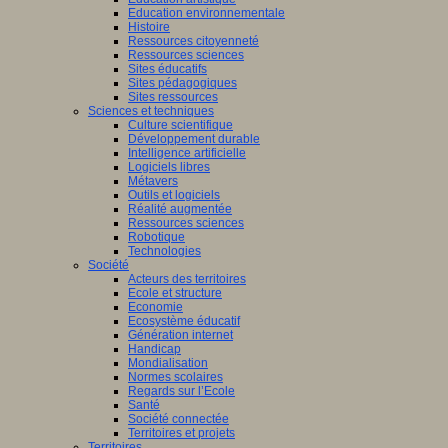
Education environnementale
Histoire
Ressources citoyenneté
Ressources sciences
Sites éducatifs
Sites pédagogiques
Sites ressources
Sciences et techniques
Culture scientifique
Développement durable
Intelligence artificielle
Logiciels libres
Métavers
Outils et logiciels
Réalité augmentée
Ressources sciences
Robotique
Technologies
Société
Acteurs des territoires
Ecole et structure
Economie
Ecosystème éducatif
Génération internet
Handicap
Mondialisation
Normes scolaires
Regards sur l’Ecole
Santé
Société connectée
Territoires et projets
Territoires