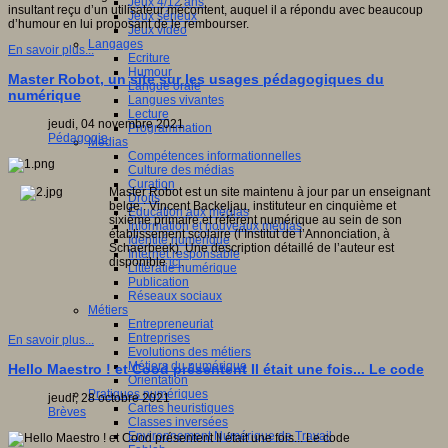
Jeux 4/12 ans
insultant reçu d’un utilisateur mécontent, auquel il a répondu avec beaucoup
Jeux sérieux
d’humour en lui proposant de le rembourser.
Jeux vidéo
Langages
En savoir plus...
Ecriture
Humour
Master Robot, un site sur les usages pédagogiques du
Langue orale
numérique
Langues vivantes
Lecture
jeudi, 04 novembre 2021
Programmation
Pédagogie
Médias
Compétences informationnelles
Culture des médias
Curation
Master Robot est un site maintenu à jour par un enseignant
Droits
belge : Vincent Backeljau, instituteur en cinquième et
Education aux médias
sixième primaire et référent numérique au sein de son
Information et nouveaux médias
établissement scolaire (l’Institut de l’Annonciation, à
Identité numérique
Schaerbeek). Une description détaillé de l’auteur est
Internet responsable
disponible
ici
.
Littératie numérique
Publication
Réseaux sociaux
Métiers
Entrepreneuriat
Entreprises
En savoir plus...
Evolutions des métiers
Métiers du numérique
Hello Maestro ! et Cood présentent Il était une fois... Le code
Orientation
Pratiques numériques
jeudi, 28 octobre 2021
Cartes heuristiques
Brèves
Classes inversées
Environnement Numérique de Travail