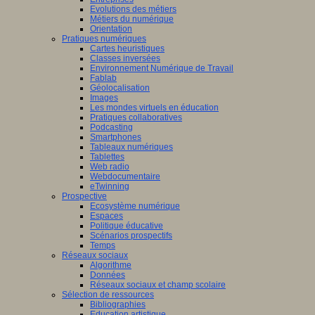
Evolutions des métiers
Métiers du numérique
Orientation
Pratiques numériques
Cartes heuristiques
Classes inversées
Environnement Numérique de Travail
Fablab
Géolocalisation
Images
Les mondes virtuels en éducation
Pratiques collaboratives
Podcasting
Smartphones
Tableaux numériques
Tablettes
Web radio
Webdocumentaire
eTwinning
Prospective
Ecosystème numérique
Espaces
Politique éducative
Scénarios prospectifs
Temps
Réseaux sociaux
Algorithme
Données
Réseaux sociaux et champ scolaire
Sélection de ressources
Bibliographies
Education artistique