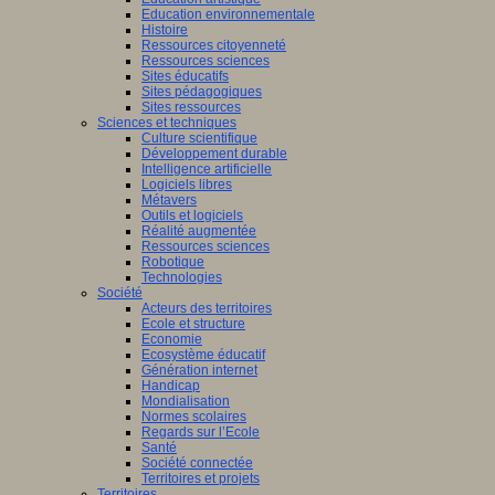
Education environnementale
Histoire
Ressources citoyenneté
Ressources sciences
Sites éducatifs
Sites pédagogiques
Sites ressources
Sciences et techniques
Culture scientifique
Développement durable
Intelligence artificielle
Logiciels libres
Métavers
Outils et logiciels
Réalité augmentée
Ressources sciences
Robotique
Technologies
Société
Acteurs des territoires
Ecole et structure
Economie
Ecosystème éducatif
Génération internet
Handicap
Mondialisation
Normes scolaires
Regards sur l’Ecole
Santé
Société connectée
Territoires et projets
Territoires