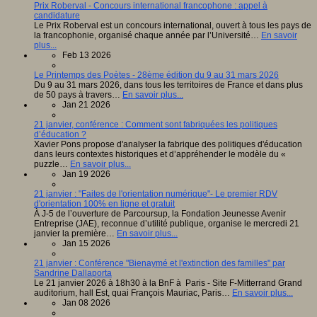
Prix Roberval - Concours international francophone : appel à
candidature
Le Prix Roberval est un concours international, ouvert à tous les pays de
la francophonie, organisé chaque année par l’Université…
En savoir
plus...
Feb 13 2026
Le Printemps des Poètes - 28ème édition du 9 au 31 mars 2026
Du 9 au 31 mars 2026, dans tous les territoires de France et dans plus
de 50 pays à travers…
En savoir plus...
Jan 21 2026
21 janvier, conférence : Comment sont fabriquées les politiques
d’éducation ?
Xavier Pons propose d'analyser la fabrique des politiques d'éducation
dans leurs contextes historiques et d’appréhender le modèle du «
puzzle…
En savoir plus...
Jan 19 2026
21 janvier : "Faites de l'orientation numérique"- Le premier RDV
d'orientation 100% en ligne et gratuit
À J-5 de l’ouverture de Parcoursup, la Fondation Jeunesse Avenir
Entreprise (JAE), reconnue d’utilité publique, organise le mercredi 21
janvier la première…
En savoir plus...
Jan 15 2026
21 janvier : Conférence "Bienaymé et l'extinction des familles" par
Sandrine Dallaporta
Le 21 janvier 2026 à 18h30 à la BnF à Paris - Site F-Mitterrand Grand
auditorium, hall Est, quai François Mauriac, Paris…
En savoir plus...
Jan 08 2026