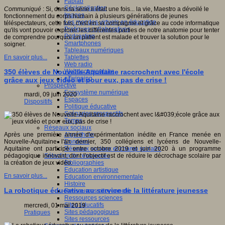
Fablab
Géolocalisation
Communiqué
: Si, dans la série il était une fois... la vie, Maestro a dévoilé le
Images
fonctionnement du corps humain à plusieurs générations de jeunes
Les mondes virtuels en éducation
téléspectateurs, cette fois, c'est en sa compagnie et grâce au code informatique
Pratiques collaboratives
qu'ils vont pouvoir explorer les différentes parties de notre anatomie pour tenter
Podcasting
de comprendre pourquoi un patient est malade et trouver la solution pour le
Smartphones
soigner.
Tableaux numériques
Tablettes
En savoir plus...
Web radio
Webdocumentaire
350 élèves de Nouvelle-Aquitaine raccrochent avec l'école
eTwinning
grâce aux jeux vidéo et pour eux, pas de crise !
Prospective
Ecosystème numérique
mardi, 09 juin 2020
Espaces
Dispositifs
Politique éducative
Scénarios prospectifs
Temps
Réseaux sociaux
Algorithme
Après une première année d'expérimentation inédite en France menée en
Données
Nouvelle-Aquitaine l'an dernier, 350 collégiens et lycéens de Nouvelle-
Réseaux sociaux et champ scolaire
Aquitaine ont participé entre octobre 2019 et juin 2020 à un programme
Sélection de ressources
pédagogique innovant, dont l'objectif est de réduire le décrochage scolaire par
Bibliographies
la création de jeux vidéo.
Education artistique
En savoir plus...
Education environnementale
Histoire
La robotique éducative au service de la littérature jeunesse
Ressources citoyenneté
Ressources sciences
Sites éducatifs
mercredi, 01 mai 2019
Sites pédagogiques
Pratiques
Sites ressources