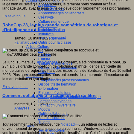
commandes pour dialoguer avec la machine. Au delà des commandes liées à
Apprendre et enseigner
la gestion du système et des fichiers, le terminal nous donnait accès au
Apprendre
langage BASIC avec la possibilité de développer rapidement des programmes.
Apprentissages
Apprentissages collaboratifs
En savoir plus...
Créativité
Culture numérique
RoboCup 23, la plus grande compétition de robotique et
Evaluations
d'Intelligence artificielle
Individualisation
Initiatives
Interdisciplinarité
samedi, 18 mars 2023
Outils pour la classe
Fait marquant
Arts et Culture
Art
Cinéma
Culture
Le lundi 13 mars, à
Cap Sciences
à Bordeaux, a été présentée la "RoboCup
Culture et numérique
23" la plus grande compétition de robotique et d'Intelligence artificielle du
Dispositifs de médiation
monde qui se déroulera au Parc des Expositions de Bordeaux du 4 au 10 juillet
Littérature
2023. Plusieurs personnalités nous ont permis de comprendre l'importance de
Formation
la manifestation et leur implication.
Compétences professionnelles
Dispositifs de formation
En savoir plus...
E- formation
Enjeux et évolutions
Comment collaborer à la communauté du libre
Enseignement supérieur et numérique
Formations hybrides
mercredi, 13 juillet 2022
Formation universitaire
Analyses
Mooc’s
Outils collaboratifs
Sites ressources
Tutorat
Tout récemment, le développeur de
Notepad++
, un éditeur de textes et
Jeux
environnement de programmation bien connu sur Windows, a dédié la dernière
Jeu et éducation
version de son logiciel aux « utilisateurs insatisfaits ». Cela fait suite à un mail