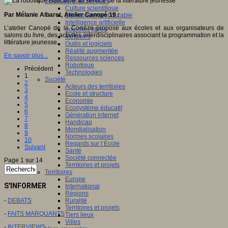
Sciences et techniques
Culture scientifique
Par Mélanie Albaret, Atelier Canopé 19 :
Développement durable
Intelligence artificielle
L’atelier Canopé de la Corrèze propose aux écoles et aux organisateurs de
Logiciels libres
salons du livre, des activités interdisciplinaires associant la programmation et la
Métavers
littérature jeunesse.
Outils et logiciels
Réalité augmentée
En savoir plus...
Ressources sciences
Robotique
Précédent
Technologies
1
Société
2
Acteurs des territoires
3
Ecole et structure
4
Economie
5
Ecosystème éducatif
6
Génération internet
7
Handicap
8
Mondialisation
9
Normes scolaires
10
Regards sur l’Ecole
Suivant
Santé
Société connectée
Page 1 sur 14
Territoires et projets
Territoires
Europe
S'INFORMER
International
Régions
-
DEBATS
Ruralité
Territoires et projets
-
FAITS MARQUANTS
Tiers lieux
Villes
-
INTERVIEWS