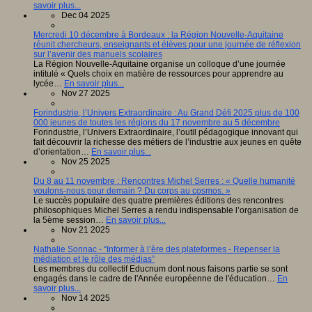
savoir plus...
Dec 04 2025
Mercredi 10 décembre à Bordeaux : la Région Nouvelle-Aquitaine
réunit chercheurs, enseignants et élèves pour une journée de réflexion
sur l’avenir des manuels scolaires
La Région Nouvelle-Aquitaine organise un colloque d’une journée
intitulé « Quels choix en matière de ressources pour apprendre au
lycée…
En savoir plus...
Nov 27 2025
Forindustrie, l’Univers Extraordinaire : Au Grand Défi 2025 plus de 100
000 jeunes de toutes les régions du 17 novembre au 5 décembre
Forindustrie, l’Univers Extraordinaire, l’outil pédagogique innovant qui
fait découvrir la richesse des métiers de l’industrie aux jeunes en quête
d’orientation…
En savoir plus...
Nov 25 2025
Du 8 au 11 novembre : Rencontres Michel Serres : « Quelle humanité
voulons-nous pour demain ? Du corps au cosmos. »
Le succès populaire des quatre premières éditions des rencontres
philosophiques Michel Serres a rendu indispensable l’organisation de
la 5ème session…
En savoir plus...
Nov 21 2025
Nathalie Sonnac - “Informer à l’ère des plateformes - Repenser la
médiation et le rôle des médias”
Les membres du collectif Educnum dont nous faisons partie se sont
engagés dans le cadre de l'Année européenne de l'éducation…
En
savoir plus...
Nov 14 2025