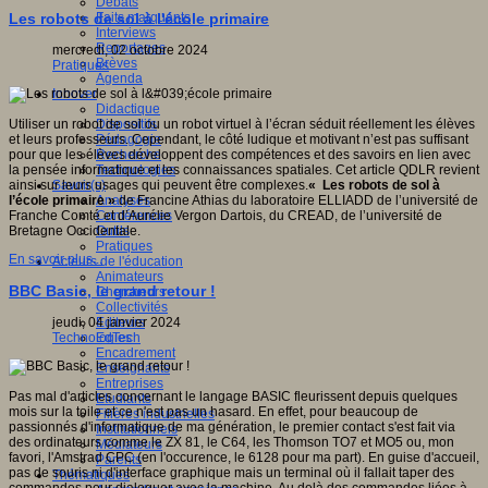
Débats
Faits marquants
Les robots de sol à l'école primaire
Interviews
Reportages
mercredi, 02 octobre 2024
Brèves
Pratiques
Agenda
Innover
Didactique
Dispositifs
Utiliser un robot de sol ou un robot virtuel à l’écran séduit réellement les élèves
Pédagogie
et leurs professeurs. Cependant, le côté ludique et motivant n’est pas suffisant
Recherche
pour que les élèves développent des compétences et des savoirs en lien avec
Technologies
la pensée informatique et les connaissances spatiales. Cet article QDLR revient
Savoir(s)
ainsi sur leurs usages qui peuvent être complexes.
« Les robots de sol à
Analyses
l’école primaire »
de Francine Athias du laboratoire ELLIADD de l’université de
Conférences
Franche Comté et d’Aurélie Vergon Dartois, du CREAD, de l’université de
Outils
Bretagne Occidentale.
Pratiques
En savoir plus...
Acteurs de l'éducation
Animateurs
BBC Basic, le grand retour !
Chercheurs
Collectivités
Editeurs
jeudi, 04 janvier 2024
EdTech
Technologies
Encadrement
Enseignants
Entreprises
Pas mal d'articles concernant le langage BASIC fleurissent depuis quelques
Etudiants
mois sur la toile et ce n'est pas un hasard. En effet, pour beaucoup de
Filières industrielles
passionnés d'informatique de ma génération, le premier contact s'est fait via
Institutionnels
des ordinateurs comme le ZX 81, le C64, les Thomson TO7 et MO5 ou, mon
Médiateurs
favori, l'Amstrad CPC (en l'occurence, le 6128 pour ma part). En guise d'accueil,
Parents
pas de souris ni d'interface graphique mais un terminal où il fallait taper des
Thématiques