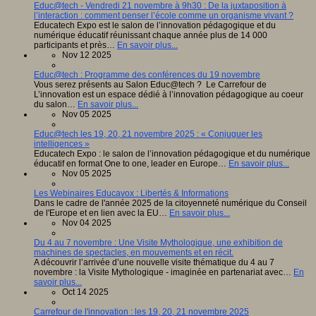
Educ@tech - Vendredi 21 novembre à 9h30 : De la juxtaposition à
l’interaction : comment penser l’école comme un organisme vivant ?
Educatech Expo est le salon de l’innovation pédagogique et du
numérique éducatif réunissant chaque année plus de 14 000
participants et près…
En savoir plus...
Nov 12 2025
Educ@tech : Programme des conférences du 19 novembre
Vous serez présents au Salon Educ@tech ? Le Carrefour de
L’innovation est un espace dédié à l’innovation pédagogique au coeur
du salon…
En savoir plus...
Nov 05 2025
Educ@tech les 19, 20, 21 novembre 2025 : « Conjuguer les
intelligences »
Educatech Expo : le salon de l’innovation pédagogique et du numérique
éducatif en format One to one, leader en Europe…
En savoir plus...
Nov 05 2025
Les Webinaires Educavox : Libertés & Informations
Dans le cadre de l'année 2025 de la citoyenneté numérique du Conseil
de l'Europe et en lien avec la EU…
En savoir plus...
Nov 04 2025
Du 4 au 7 novembre : Une Visite Mythologique, une exhibition de
machines de spectacles, en mouvements et en récit.
A découvrir l’arrivée d’une nouvelle visite thématique du 4 au 7
novembre : la Visite Mythologique - imaginée en partenariat avec…
En
savoir plus...
Oct 14 2025
Carrefour de l'innovation : les 19, 20, 21 novembre 2025