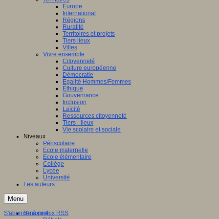
Europe
International
Régions
Ruralité
Territoires et projets
Tiers lieux
Villes
Vivre ensemble
Citoyenneté
Culture européenne
Démocratie
Egalité Hommes/Femmes
Ethique
Gouvernance
Inclusion
Laïcité
Ressources citoyenneté
Tiers - lieux
Vie scolaire et sociale
Niveaux
Périscolaire
Ecole maternelle
Ecole élémentaire
Collège
Lycée
Université
Les auteurs
Menu
S'abonner à ce flux RSS
S'informer