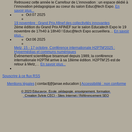
Retrouvez cette année le Carrefour de L’innovation : un espace dédié à
l’innovation pédagogique au coeur du salon Educ@tech Expo.
En
savoir plus...
Oct 07 2025
19 novembre : Grand Prix Afinef des collectivités innovantes
2ème édition du Grand Prix AFINEF sur le salon Educatech Expo le 19
novembre de 17h40 à 18h40 ! Educ@tech Expo accueillera…
En savoir
plus...
Oct 06 2025
Metz, 15 - 17 octobre, Conférence internationale H2PTM'2025 :
Hypermédias et communs numériques
Événement scientifique bisannuel depuis 1989, la conférence
internationale H2PTM arrive à sa 18ème édition. H2PTM’25 est de
retour à Metz,…
En savoir plus...
Souscrire à ce flux RSS
Mentions légales
| contact[@]anae.education |
Accessibilité : non conforme
© 2023 Educavox, Ecole, pédagogie, enseignement, formation
Creation Sylvie CECI - Sites Internet / Référencement SEO