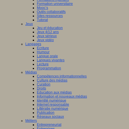
Formation universitaire
Mooc’s
Outils collaboratifs
Sites ressources
Tutorat
Jeux
Jeu et éducation
Jeux 4/12 ans
Jeux sérieux
Jeux vidéo
Langages
Ecriture
Humour
Langue orale
Langues vivantes
Lecture
Programmation
Médias
Compétences informationnelles
Culture des médias
Curation
Droits
Education aux médias
Information et nouveaux médias
Identité numérique
Internet responsable
Littératie numérique
Publication
Réseaux sociaux
Métiers
Entrepreneuriat
Entreprises