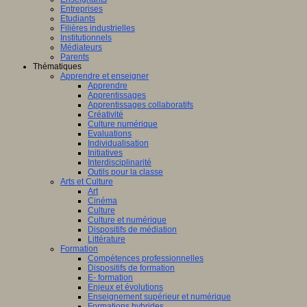
Entreprises
Etudiants
Filières industrielles
Institutionnels
Médiateurs
Parents
Thématiques
Apprendre et enseigner
Apprendre
Apprentissages
Apprentissages collaboratifs
Créativité
Culture numérique
Evaluations
Individualisation
Initiatives
Interdisciplinarité
Outils pour la classe
Arts et Culture
Art
Cinéma
Culture
Culture et numérique
Dispositifs de médiation
Littérature
Formation
Compétences professionnelles
Dispositifs de formation
E- formation
Enjeux et évolutions
Enseignement supérieur et numérique
Formations hybrides