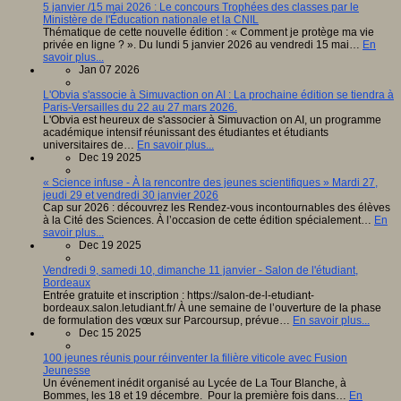
5 janvier /15 mai 2026 : Le concours Trophées des classes par le
Ministère de l'Éducation nationale et la CNIL
Thématique de cette nouvelle édition : « Comment je protège ma vie
privée en ligne ? ». Du lundi 5 janvier 2026 au vendredi 15 mai…
En
savoir plus...
Jan 07 2026
L'Obvia s'associe à Simuvaction on AI : La prochaine édition se tiendra à
Paris-Versailles du 22 au 27 mars 2026.
L'Obvia est heureux de s'associer à Simuvaction on AI, un programme
académique intensif réunissant des étudiantes et étudiants
universitaires de…
En savoir plus...
Dec 19 2025
« Science infuse - À la rencontre des jeunes scientifiques » Mardi 27,
jeudi 29 et vendredi 30 janvier 2026
Cap sur 2026 : découvrez les Rendez-vous incontournables des élèves
à la Cité des Sciences. À l’occasion de cette édition spécialement…
En
savoir plus...
Dec 19 2025
Vendredi 9, samedi 10, dimanche 11 janvier - Salon de l'étudiant,
Bordeaux
Entrée gratuite et inscription : https://salon-de-l-etudiant-
bordeaux.salon.letudiant.fr/ À une semaine de l’ouverture de la phase
de formulation des vœux sur Parcoursup, prévue…
En savoir plus...
Dec 15 2025
100 jeunes réunis pour réinventer la filière viticole avec Fusion
Jeunesse
Un événement inédit organisé au Lycée de La Tour Blanche, à
Bommes, les 18 et 19 décembre. Pour la première fois dans…
En