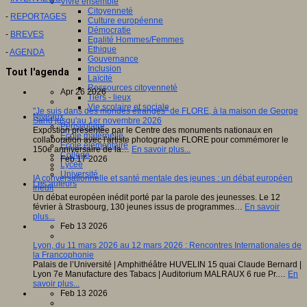
Vivre ensemble
Citoyenneté
-
REPORTAGES
Culture européenne
Démocratie
-
BREVES
Egalité Hommes/Femmes
Ethique
-
AGENDA
Gouvernance
Inclusion
Tout l'agenda
Laïcité
Ressources citoyenneté
Apr 26 2026
Tiers - lieux
Vie scolaire et sociale
"Je suis dans des mondes étranges" de FLORE, à la maison de George
Niveaux
Sand jusqu'au 1er novembre 2026
Périscolaire
Expostion présentée par le Centre des monuments nationaux en
Ecole maternelle
collaboration avec l'artiste photographe FLORE pour commémorer le
Ecole élémentaire
150e anniversaire de la…
En savoir plus...
Collège
Feb 17 2026
Lycée
Université
IA conversationnelle et santé mentale des jeunes : un débat européen
Les auteurs
inédit
Un débat européen inédit porté par la parole des jeunesses. Le 12
février à Strasbourg, 130 jeunes issus de programmes…
En savoir
plus...
Feb 13 2026
Lyon, du 11 mars 2026 au 12 mars 2026 : Rencontres Internationales de
la Francophonie
Palais de l’Université | Amphithéâtre HUVELIN 15 quai Claude Bernard |
Lyon 7e Manufacture des Tabacs | Auditorium MALRAUX 6 rue Pr.…
En
savoir plus...
Feb 13 2026