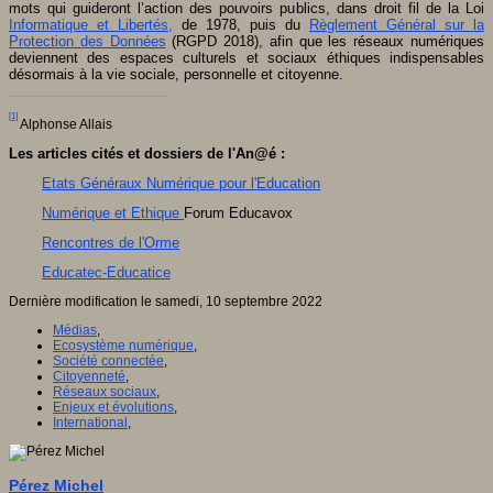
mots qui guideront l’action des pouvoirs publics, dans droit fil de la Loi
Informatique et Libertés,
de 1978, puis du
Règlement Général sur la
Protection des Données
(RGPD 2018), afin que les réseaux numériques
deviennent des espaces culturels et sociaux éthiques indispensables
désormais à la vie sociale, personnelle et citoyenne.
[1]
Alphonse Allais
Les articles cités et dossiers de l'An@é :
Etats Généraux Numérique pour l'Education
Numérique et Ethique
Forum Educavox
Rencontres de l'Orme
Educatec-Educatice
Dernière modification le samedi, 10 septembre 2022
Médias
,
Ecosystème numérique
,
Société connectée
,
Citoyenneté
,
Réseaux sociaux
,
Enjeux et évolutions
,
International
,
Pérez Michel