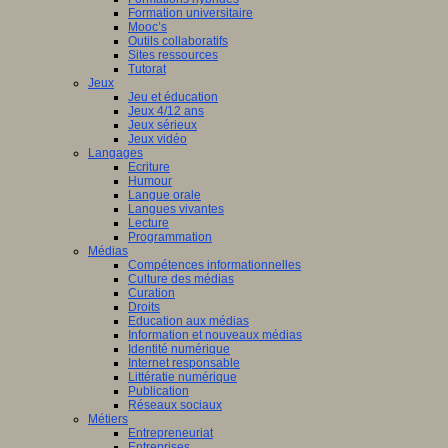
Formation universitaire
Mooc’s
Outils collaboratifs
Sites ressources
Tutorat
Jeux
Jeu et éducation
Jeux 4/12 ans
Jeux sérieux
Jeux vidéo
Langages
Ecriture
Humour
Langue orale
Langues vivantes
Lecture
Programmation
Médias
Compétences informationnelles
Culture des médias
Curation
Droits
Education aux médias
Information et nouveaux médias
Identité numérique
Internet responsable
Littératie numérique
Publication
Réseaux sociaux
Métiers
Entrepreneuriat
Entreprises