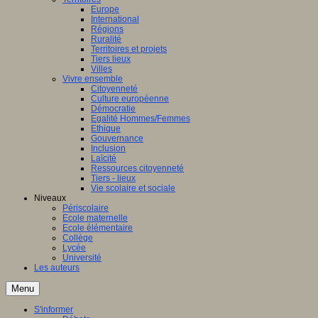
Europe
International
Régions
Ruralité
Territoires et projets
Tiers lieux
Villes
Vivre ensemble
Citoyenneté
Culture européenne
Démocratie
Egalité Hommes/Femmes
Ethique
Gouvernance
Inclusion
Laïcité
Ressources citoyenneté
Tiers - lieux
Vie scolaire et sociale
Niveaux
Périscolaire
Ecole maternelle
Ecole élémentaire
Collège
Lycée
Université
Les auteurs
Menu
S'informer