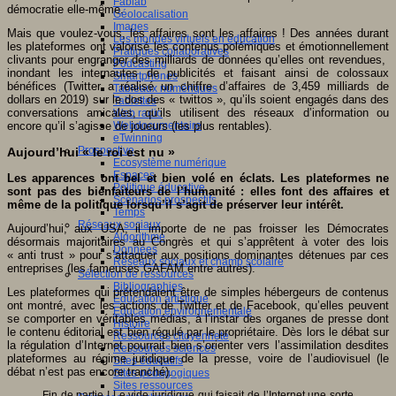
Fablab
démocratie elle-même.
Géolocalisation
Images
Mais que voulez-vous, les affaires sont les affaires ! Des années durant
Les mondes virtuels en éducation
les plateformes ont valorisé les contenus polémiques et émotionnellement
Pratiques collaboratives
clivants pour engranger des milliards de données qu’elles ont revendues,
Podcasting
inondant les internautes de publicités et faisant ainsi de colossaux
Smartphones
bénéfices (Twitter a réalisé un chiffre d’affaires de 3,459 milliards de
Tableaux numériques
dollars en 2019) sur le dos des « twittos », qu’ils soient engagés dans des
Tablettes
conversations amicales, qu’ils utilisent des réseaux d’information ou
Web radio
encore qu’il s’agisse de joueurs (les plus rentables).
Webdocumentaire
eTwinning
Prospective
Aujourd’hui « le roi est nu »
Ecosystème numérique
Espaces
Les apparences ont bel et bien volé en éclats. Les plateformes ne
Politique éducative
sont pas des bienfaiteurs de l’humanité : elles font des affaires et
Scénarios prospectifs
même de la politique lorsqu’il s’agit de préserver leur intérêt.
Temps
Réseaux sociaux
Aujourd’hui, aux USA, il importe de ne pas froisser les Démocrates
Algorithme
désormais majoritaires au Congrès et qui s’apprêtent à voter des lois
Données
« anti trust » pour s’attaquer aux positions dominantes détenues par ces
Réseaux sociaux et champ scolaire
entreprises (les fameuses GAFAM entre autres).
Sélection de ressources
Bibliographies
Les plateformes qui prétendaient être de simples hébergeurs de contenus
Education artistique
ont montré, avec les actions de Twitter et de Facebook, qu’elles peuvent
Education environnementale
se comporter en véritables médias, à l’instar des organes de presse dont
Histoire
le contenu éditorial est bien régulé par le propriétaire. Dès lors le débat sur
Ressources citoyenneté
la régulation d’Internet pourrait bien s’orienter vers l’assimilation desdites
Ressources sciences
plateformes au régime juridique de la presse, voire de l’audiovisuel (le
Sites éducatifs
débat n’est pas encore tranché).
Sites pédagogiques
Sites ressources
Fin de partie ! Le vide juridique qui faisait de l’Internet une sorte