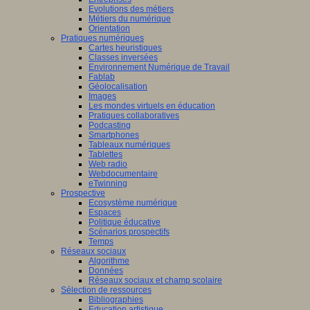
Evolutions des métiers
Métiers du numérique
Orientation
Pratiques numériques
Cartes heuristiques
Classes inversées
Environnement Numérique de Travail
Fablab
Géolocalisation
Images
Les mondes virtuels en éducation
Pratiques collaboratives
Podcasting
Smartphones
Tableaux numériques
Tablettes
Web radio
Webdocumentaire
eTwinning
Prospective
Ecosystème numérique
Espaces
Politique éducative
Scénarios prospectifs
Temps
Réseaux sociaux
Algorithme
Données
Réseaux sociaux et champ scolaire
Sélection de ressources
Bibliographies
Education artistique