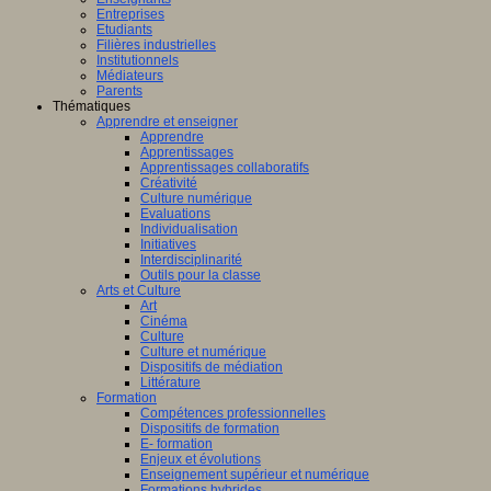
Entreprises
Etudiants
Filières industrielles
Institutionnels
Médiateurs
Parents
Thématiques
Apprendre et enseigner
Apprendre
Apprentissages
Apprentissages collaboratifs
Créativité
Culture numérique
Evaluations
Individualisation
Initiatives
Interdisciplinarité
Outils pour la classe
Arts et Culture
Art
Cinéma
Culture
Culture et numérique
Dispositifs de médiation
Littérature
Formation
Compétences professionnelles
Dispositifs de formation
E- formation
Enjeux et évolutions
Enseignement supérieur et numérique
Formations hybrides