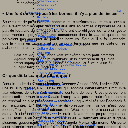
Jeux 4/12 ans
juré de défendre.
Jeux sérieux
Jeux vidéo
[1]
Langages
« Une fois qu’on a passé les bornes, il n’y a plus de limites
»
Ecriture
Humour
Soucieuses de préserver leur honneur, les plateformes de réseaux sociaux
Langue orale
qui avaient tout accepté depuis quatre ans en termes d’ignominies de la
Langues vivantes
part du locataire de la Maison Blanche ont été obligées de faire un geste
Lecture
pour montrer qu’il y avait une conscience dans le
net
et qu’elles ne
Programmation
pouvaient pas accepter de pareilles horreurs. Sauf qu’il a fallu attendre
Médias
que le « mis en cause » ait un genou à terre pour que les plateformes
Compétences informationnelles
s’attaquent à lui.
Culture des médias
Curation
Cela est vrai, et de fortes voix s’élevèrent alors pour protester
Droits
vigoureusement contre l’arbitraire d’un entrepreneur qui s’en
Education aux médias
prend impunément à la liberté de parole, ici à celle d’un élu,
Information et nouveaux médias
puisque force doit rester à la Loi.
Identité numérique
Internet responsable
Or, que dit la Loi outre Atlantique ?
Littératie numérique
Publication
Dans le cadre du Communications Decency Act de 1996, l’article 230 est
Réseaux sociaux
une loi sur Internet aux États-Unis qui accorde généralement l'immunité
Métiers
aux éditeurs de sites Web contre le contenu de tiers. C’est précisément
Entrepreneuriat
contre cette immunité que Donald Trump avait pris un acte réglementaire
Entreprises
Evolutions des métiers
en représailles aux précédents « fact checking » réalisés par Facebook à
Métiers du numérique
son encontre. En fait, la Loi ne dit presque rien, si ce n’est pour
Orientation
reconnaître l’immunité aux éditeurs du Web, et même reconnaître, en
Pratiques numériques
creux, à une entreprise privée le droit d’exercer sa propre régulation.
Cartes heuristiques
« Oui, mais là on censure la parole d’un élu », semblent dire en filigrane
Classes inversées
plusieurs gouvernants indignés, dont Angela Merkel elle-même. On porte
Environnement Numérique de Travail
ainsi atteinte, non seulement à la liberté d’expression, mais encore à la