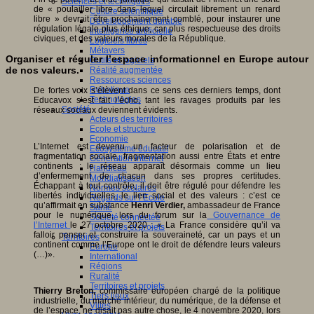
Sciences et techniques
de « poulailler libre dans lequel circulait librement un renard
Culture scientifique
libre » devrait être prochainement comblé, pour instaurer une
Développement durable
régulation légale plus éthique, car plus respectueuse des droits
Intelligence artificielle
civiques, et des valeurs morales de la République.
Logiciels libres
Métavers
Organiser et réguler l’espace informationnel en Europe autour
Outils et logiciels
de nos valeurs.
Réalité augmentée
Ressources sciences
Robotique
De fortes voix s’élèvent dans ce sens ces derniers temps, dont
Technologies
Educavox s’est fait l’écho, tant les ravages produits par les
Société
réseaux sociaux deviennent évidents.
Acteurs des territoires
Ecole et structure
Economie
L’Internet est devenu un facteur de polarisation et de
Ecosystème éducatif
fragmentation sociale, fragmentation aussi entre États et entre
Génération internet
continents : le réseau apparaît désormais comme un lieu
Handicap
d’enfermement de chacun dans ses propres certitudes.
Mondialisation
Échappant à tout contrôle, il doit être régulé pour défendre les
Normes scolaires
libertés individuelles, le lien social et des valeurs : c’est ce
Regards sur l’Ecole
qu’affirmait en substance
Henri Verdier,
ambassadeur de France
Santé
pour le numérique, lors du forum sur la
Gouvernance de
Société connectée
l’Internet
le 27 octobre 2020 : « La France considère qu’il va
Territoires et projets
falloir penser et construire la souveraineté, car un pays et un
Territoires
continent comme l’Europe ont le droit de défendre leurs valeurs
Europe
(…)».
International
Régions
Ruralité
Territoires et projets
Thierry Breton,
commissaire européen chargé de la politique
Tiers lieux
industrielle, du marché intérieur, du numérique, de la défense et
Villes
de l’espace, ne disait pas autre chose, le 4 novembre 2020, lors