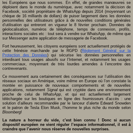
les Européens que nous sommes. En effet, de grandes manœuvres se
déploient dans le monde du numérique, avec notamment la décision de
Facebook, société propriétaire de WhatsApp depuis 2014 (moyennant un
chèque de 16 milliards de dollars) de puiser largement dans les données
personnelles des utilisateurs grâce à de nouvelles conditions générales
d’utilisation qui entreront en vigueur le 8 février prochain. Données de
géolocalisation, numéros de téléphone, temps de connexion, profils,
interactions sociales etc : tout sera à vendre sur WhatsApp, de même que
sur Messenger autre application de messagerie de Facebook.
Fort heureusement, les citoyens européens sont actuellement protégés de
cette frénésie marchande par le RGPD (
Règlement Général sur la
Protection des Données
) qui sécurise les données personnelles en
interdisant tous usages abusifs sur l’Internet, et notamment les usages
commerciaux, moyennant de très lourdes amendes à l’encontre des
contrevenants.
Ce mouvement aura certainement des conséquences sur l’utilisation des
réseaux sociaux en Amérique, voire même en Europe où l’on constate la
montée en puissance de nouveaux comportements et de nouvelles
applications, notamment
Signal
qui est cryptée dans une environnement
proche de celui de
WhatsApp
, et qui est actuellement largement
téléchargée sur les boutiques en ligne des fournisseurs d’accès : une
solution d’ailleurs recommandée par le lanceur d’alerte Edward Snowden
et le patron de Tesla Elon Musk, l’homme le plus riche du monde selon
Bloomberg
!
La nature a horreur du vide, c’est bien connu ! Donc si aucun
dispositif européen ne vient réguler l’espace informationnel, il est à
craindre que l’avenir nous réserve de nouvelles surprises.