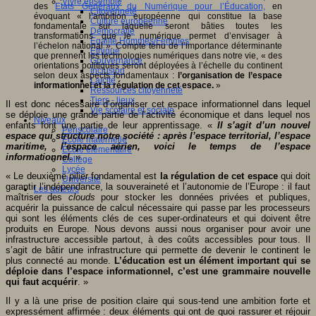
Vivre ensemble
des
Etats Généraux du Numérique pour l’Éducation,
en
Citoyenneté
évoquant « l’ambition européenne qui constitue la base
Culture européenne
fondamentale sur laquelle seront bâties toutes les
Démocratie
transformations que le numérique permet d’envisager à
Egalité Hommes/Femmes
l’échelon national ». Compte tenu de l’importance déterminante
Ethique
que prennent les technologies numériques dans notre vie, « des
Gouvernance
orientations politiques seront déployées à l’échelle du continent
Inclusion
selon deux aspects fondamentaux :
l’organisation de l’espace
Laïcité
informationnel et la régulation de cet espace.
»
Ressources citoyenneté
Tiers - lieux
Il est donc nécessaire d’organiser cet espace informationnel dans lequel
Vie scolaire et sociale
se déploie une grande partie de l’activité économique et dans lequel nos
Niveaux
enfants font une partie de leur apprentissage. «
Il s’agit d’un nouvel
Périscolaire
espace qui structure notre société : après l’espace territorial, l’espace
Ecole maternelle
maritime, l’espace aérien, voici le temps de l’espace
Ecole élémentaire
informationnel.
»
Collège
Lycée
« Le deuxième pilier fondamental est
la régulation de cet espace
qui doit
Université
garantir l’indépendance, la souveraineté et l’autonomie de l’Europe : il faut
Les auteurs
maîtriser des
clouds
pour stocker les données privées et publiques,
acquérir la puissance de calcul nécessaire qui passe par les processeurs
qui sont les éléments clés de ces super-ordinateurs et qui doivent être
produits en Europe. Nous devons aussi nous organiser pour avoir une
infrastructure accessible partout, à des coûts accessibles pour tous. Il
s’agit de bâtir une infrastructure qui permette de devenir le continent le
plus connecté au monde.
L’éducation est un élément important qui se
déploie dans l
’
espace informationnel, c
’
est une grammaire nouvelle
qui faut acquérir
. »
Il y a là une prise de position claire qui sous-tend une ambition forte et
expressément affirmée : deux éléments qui ont de quoi rassurer et réjouir