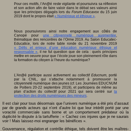
Pour ces motifs, l’An@é reste vigilante et poursuivra sa réflexion
et son action afin de faire valoir dans le débat ses valeurs ainsi
que les principes dégagés lors du
Forum Educavox
du 15 juin
2019 dont le propos était
« Numérique et éthique »
.
Nous poursuivrons ainsi notre engagement aux côtés de
Canopé pour
une citoyenneté numérique augmentée
,
thématique des rencontres de l’Orme 2019. Au Salon Educatec-
Educatice, lors de notre table ronde du 21 novembre 2019
« Défis et enjeux d’une éducation numérique éthique et
responsable »
, il ne fut question que de cela : quels principes
mettre en oeuvre pour que l’école joue son pleinement rôle dans
la formation du citoyen à l’heure du numérique?
L’An@é participe aussi activement au collectif
Educnum,
porté
par la CNIL, qui s’attache notamment à promouvoir la
citoyenneté numérique des jeunes (cf. Les Journées EDUCNUM
de Poitiers 20-22 septembre 2019), et participera de même au
plan d’action du collectif pour 2021 qui sera centré sur
la
protection des droits numériques des mineurs
.
Il est clair pour tous désormais que l’univers numérique a été pris d’assaut
par de grands acteurs qui n’ont d’autre loi que leur intérêt porté par une
voracité commerciale sans borne et un comportement prédateur où la
duplicité le dispute à la tartufferie : « Cachez ces injures que je ne saurais
voir ! Mais laissez-moi engranger les bénéfices ».
Gouvernance, régulation et contrôle éthique, tels doivent être les maîtres-