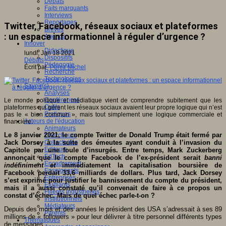
Débats
Faits marquants
Interviews
Reportages
Twitter, Facebook, réseaux sociaux et plateformes
Brèves
: un espace informationnel à réguler d’urgence ?
Agenda
Innover
Didactique
lundi, Jan 18 2021
Dispositifs
Débats
Pédagogie
Écrit par
Pérez Michel
Recherche
Technologies
Savoir(s)
Analyses
Conférences
Le monde politique et médiatique vient de comprendre subitement que les
Outils
plateformes qui gèrent les réseaux sociaux avaient leur propre logique qui n’est
Pratiques
pas le « bien commun », mais tout simplement une logique commerciale et
Acteurs de l'éducation
financière.
Animateurs
Le 8 janvier 2021, le compte Twitter de Donald Trump était fermé par
Chercheurs
Jack Dorsey à la suite des émeutes ayant conduit à l’invasion du
Collectivités
Editeurs
Capitole par une foule d’insurgés. Entre temps, Mark Zuckerberg
EdTech
annonçait que le compte Facebook de l’ex-président serait
banni
Encadrement
indéfiniment et
immédiatement la capitalisation boursière de
Enseignants
Facebook perdait 33,6 milliards de dollars. Plus tard, Jack Dorsey
Entreprises
s’est exprimé pour justifier le bannissement du compte du président,
Etudiants
mais il a aussi constaté qu’il convenait de faire à ce propos un
Filières industrielles
constat d’échec. Mais de quel échec parle-t-on ?
Institutionnels
Médiateurs
Depuis des mois et des années le président des USA s’adressait à ses 89
Parents
millions de « followers » pour leur délivrer à titre personnel différents types
Thématiques
de messages.