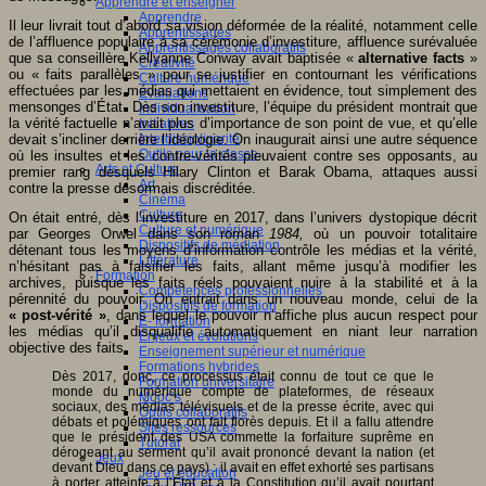
Apprendre et enseigner
Apprendre
Il leur livrait tout d’abord sa vision déformée de la réalité, notamment celle
Apprentissages
de l’affluence populaire à sa cérémonie d’investiture, affluence surévaluée
Apprentissages collaboratifs
que sa conseillère Kellyanne Conway avait baptisée «
alternative facts
»
Créativité
ou « faits parallèles » pour se justifier en contournant les vérifications
Culture numérique
effectuées par les médias qui mettaient en évidence, tout simplement des
Evaluations
mensonges d’État. Dès son investiture, l’équipe du président montrait que
Individualisation
la vérité factuelle n’avait plus d’importance de son point de vue, et qu’elle
Initiatives
devait s’incliner derrière l’idéologie. On inaugurait ainsi une autre séquence
Interdisciplinarité
Outils pour la classe
où les insultes et les contre-vérités pleuvaient contre ses opposants, au
Arts et Culture
premier rang desquels Hilary Clinton et Barak Obama, attaques aussi
Art
contre la presse désormais discréditée.
Cinéma
Culture
On était entré, dès l’investiture en 2017, dans l’univers dystopique décrit
Culture et numérique
par Georges Orwel dans son roman
1984,
où un pouvoir totalitaire
Dispositifs de médiation
détenant tous les moyens d’information contrôle les médias et la vérité,
Littérature
n’hésitant pas à falsifier les faits, allant même jusqu’à modifier les
Formation
archives, puisque les faits réels pouvaient nuire à la stabilité et à la
Compétences professionnelles
pérennité du pouvoir. On entrait dans un nouveau monde, celui de la
Dispositifs de formation
« post-vérité »
, dans lequel le pouvoir n’affiche plus aucun respect pour
E- formation
les médias qu’il disqualifie automatiquement en niant leur narration
Enjeux et évolutions
objective des faits.
Enseignement supérieur et numérique
Formations hybrides
Dès 2017, donc, ce processus était connu de tout ce que le
Formation universitaire
monde du numérique compte de plateformes, de réseaux
Mooc’s
sociaux, des médias télévisuels et de la presse écrite, avec qui
Outils collaboratifs
débats et polémiques ont fait florès depuis. Et il a fallu attendre
Sites ressources
que le président des USA commette la forfaiture suprême en
Tutorat
dérogeant au serment qu’il avait prononcé devant la nation (et
Jeux
devant Dieu dans ce pays) : il avait en effet exhorté ses partisans
Jeu et éducation
à porter atteinte à l’État et à la Constitution qu’il avait pourtant