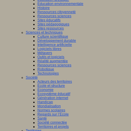
Education environnementale
Histoire
Ressources citoyenneté
Ressources sciences
Sites éducatifs
Sites pédagogiques
Sites ressources
Sciences et techniques
Culture scientifique
Développement durable
Intelligence artificielle
Logiciels libres
Métavers
Outils et logiciels
Réalité augmentée
Ressources sciences
Robotique
Technologies
Société
Acteurs des territoires
Ecole et structure
Economie
Ecosystème éducatif
Génération internet
Handicap
Mondialisation
Normes scolaires
Regards sur l’Ecole
Santé
Société connectée
Territoires et projets
Territoires