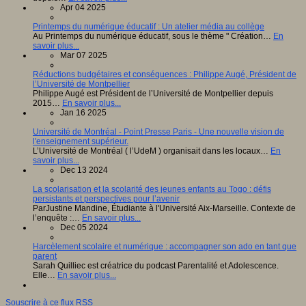
Apr 04 2025
Printemps du numérique éducatif : Un atelier média au collège
Au Printemps du numérique éducatif, sous le thème " Création…
En
savoir plus...
Mar 07 2025
Réductions budgétaires et conséquences : Philippe Augé, Président de
l’Université de Montpellier
Philippe Augé est Président de l’Université de Montpellier depuis
2015…
En savoir plus...
Jan 16 2025
Université de Montréal - Point Presse Paris - Une nouvelle vision de
l'enseignement supérieur.
L’Université de Montréal ( l’UdeM ) organisait dans les locaux…
En
savoir plus...
Dec 13 2024
La scolarisation et la scolarité des jeunes enfants au Togo : défis
persistants et perspectives pour l’avenir
ParJustine Mandine, Étudiante à l'Université Aix-Marseille. Contexte de
l’enquête :…
En savoir plus...
Dec 05 2024
Harcèlement scolaire et numérique : accompagner son ado en tant que
parent
Sarah Quilliec est créatrice du podcast Parentalité et Adolescence.
Elle…
En savoir plus...
Souscrire à ce flux RSS