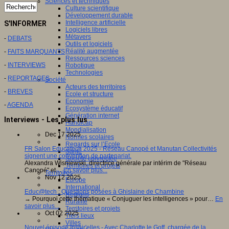
Sciences et techniques
Culture scientifique
Développement durable
Intelligence artificielle
S'INFORMER
Logiciels libres
Métavers
-
DEBATS
Outils et logiciels
Réalité augmentée
-
FAITS MARQUANTS
Ressources sciences
-
INTERVIEWS
Robotique
Technologies
-
REPORTAGES
Société
Acteurs des territoires
-
BREVES
Ecole et structure
Economie
-
AGENDA
Ecosystème éducatif
Génération internet
Interviews - Les plus lus
Handicap
Mondialisation
Dec 17 2025
Normes scolaires
Regards sur l’Ecole
FR Salon Educatech 2025 - Réseau Canopé et Manutan Collectivités
Santé
signent une convention de partenariat.
Société connectée
Alexandra Wisniewski, directrice générale par intérim de "Réseau
Territoires et projets
Canopé" et…
En savoir plus...
Territoires
Nov 12 2025
Europe
International
Educ@tech : Questions posées à Ghislaine de Chambine
Régions
→ Pourquoi cette thématique « Conjuguer les intelligences » pour…
En
Ruralité
savoir plus...
Territoires et projets
Oct 02 2025
Tiers lieux
Villes
Nouvel épisode Inspir'elles - Avec Charlotte le Goff, chargée de la