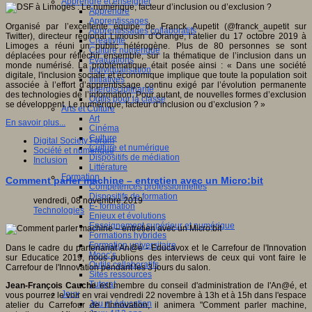
Apprendre et enseigner
Apprendre
Apprentissages
Organisé par l’excellente équipe de Franck Aupetit (@franck_aupetit sur
Apprentissages collaboratifs
Twitter), directeur régional Limousin d’Orange, l’atelier du 17 octobre 2019 à
Créativité
Limoges a réuni un public hétérogène. Plus de 80 personnes se sont
Culture numérique
déplacées pour réfléchir ensemble, sur la thématique de l’inclusion dans un
Evaluations
monde numérisé. La problématique était posée ainsi : « Dans une société
Individualisation
digitale, l'inclusion sociale et économique implique que toute la population soit
Initiatives
associée à l’effort d’apprentissage continu exigé par l’évolution permanente
Interdisciplinarité
des technologies de l’information. Pour autant, de nouvelles formes d’exclusion
Outils pour la classe
se développent. Le numérique, facteur d’inclusion ou d’exclusion ? »
Arts et Culture
Art
En savoir plus...
Cinéma
Culture
Digital Society Forum
Culture et numérique
Société et numérique
Dispositifs de médiation
Inclusion
Littérature
Formation
Comment parler machine – entretien avec un Micro:bit
Compétences professionnelles
Dispositifs de formation
vendredi, 08 novembre 2019
E- formation
Technologies
Enjeux et évolutions
Enseignement supérieur et numérique
Formations hybrides
Formation universitaire
Dans le cadre du partenariat An@é - Educavox et le Carrefour de l'Innovation
Mooc’s
sur Educatice 2019, nous publions des interviews de ceux qui vont faire le
Outils collaboratifs
Carrefour de l'Innovation pendant les 3 jours du salon.
Sites ressources
Tutorat
Jean-François Cauche
est membre du conseil d'administration de l'An@é, et
Jeux
vous pourrez le voir en vrai vendredi 22 novembre à 13h et à 15h dans l'espace
Jeu et éducation
atelier du Carrefour de l'Innovation, il animera "Comment parler machine,