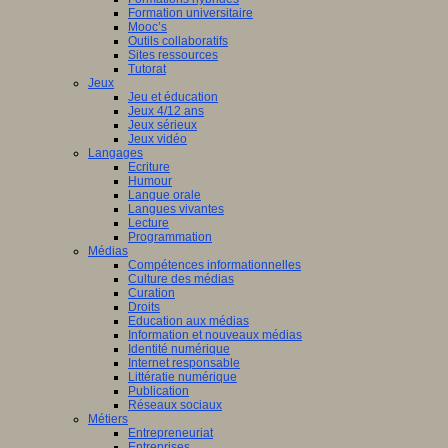
Formation universitaire
Mooc’s
Outils collaboratifs
Sites ressources
Tutorat
Jeux
Jeu et éducation
Jeux 4/12 ans
Jeux sérieux
Jeux vidéo
Langages
Ecriture
Humour
Langue orale
Langues vivantes
Lecture
Programmation
Médias
Compétences informationnelles
Culture des médias
Curation
Droits
Education aux médias
Information et nouveaux médias
Identité numérique
Internet responsable
Littératie numérique
Publication
Réseaux sociaux
Métiers
Entrepreneuriat
Entreprises