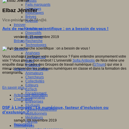
Débats
Faits marquants
Interviews
Elbaz Jennifer
Reportages
Brèves
Vice-présidente de l'An@é.
Agenda
Innover
Avis de recherche scientifique : on a besoin de vous !
Didactique
Dispositifs
vendredi, 15 novembre 2019
Pédagogie
Brèves
Recherche
Technologies
Savoir(s)
Analyses
Vous souhaitez partager votre expérience ? Faire entendre anonymement votre
Conférences
voix ? Vous êtes au bon endroit ! L'université
Sofia Antipolis
de Nice mène une
Outils
enquête dans le cadre des Groupes de travail numérique (
GTnum
) qui vise à
Pratiques
mieux comprendre les pratiques numériques en classe et dans la formation des
Acteurs de l'éducation
enseignants.
Animateurs
Chercheurs
Collectivités
Editeurs
En savoir plus...
EdTech
Encadrement
Acteurs de leducation
Enseignants
Chercheurs
Entreprises
Etudiants
DSF à Limoges : Le numérique, facteur d’inclusion ou
Filières industrielles
d’exclusion ?
Institutionnels
Médiateurs
samedi, 09 novembre 2019
Parents
Reportages
Thématiques