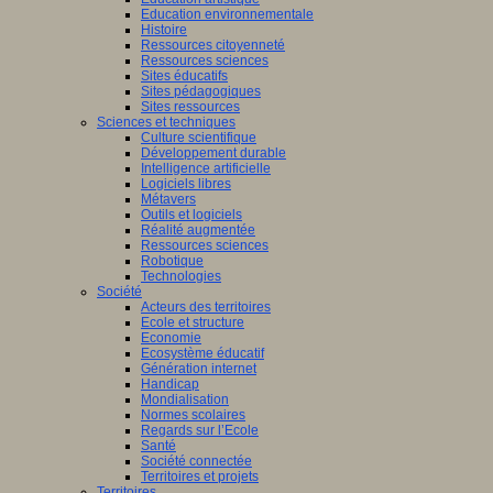
Education environnementale
Histoire
Ressources citoyenneté
Ressources sciences
Sites éducatifs
Sites pédagogiques
Sites ressources
Sciences et techniques
Culture scientifique
Développement durable
Intelligence artificielle
Logiciels libres
Métavers
Outils et logiciels
Réalité augmentée
Ressources sciences
Robotique
Technologies
Société
Acteurs des territoires
Ecole et structure
Economie
Ecosystème éducatif
Génération internet
Handicap
Mondialisation
Normes scolaires
Regards sur l’Ecole
Santé
Société connectée
Territoires et projets
Territoires