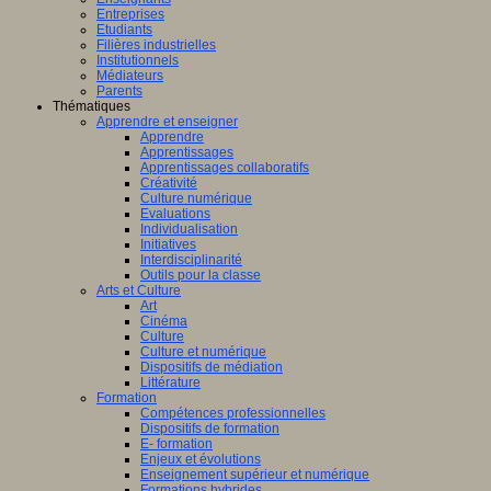
Entreprises
Etudiants
Filières industrielles
Institutionnels
Médiateurs
Parents
Thématiques
Apprendre et enseigner
Apprendre
Apprentissages
Apprentissages collaboratifs
Créativité
Culture numérique
Evaluations
Individualisation
Initiatives
Interdisciplinarité
Outils pour la classe
Arts et Culture
Art
Cinéma
Culture
Culture et numérique
Dispositifs de médiation
Littérature
Formation
Compétences professionnelles
Dispositifs de formation
E- formation
Enjeux et évolutions
Enseignement supérieur et numérique
Formations hybrides