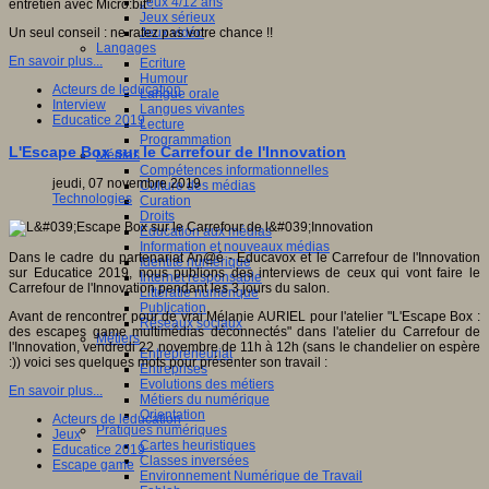
Jeux 4/12 ans
entretien avec Micro:bit".
Jeux sérieux
Jeux vidéo
Un seul conseil : ne ratez pas votre chance !!
Langages
En savoir plus...
Ecriture
Humour
Acteurs de leducation
Langue orale
Interview
Langues vivantes
Educatice 2019
Lecture
Programmation
L'Escape Box sur le Carrefour de l'Innovation
Médias
Compétences informationnelles
jeudi, 07 novembre 2019
Culture des médias
Technologies
Curation
Droits
Education aux médias
Information et nouveaux médias
Dans le cadre du partenariat An@é - Educavox et le Carrefour de l'Innovation
Identité numérique
sur Educatice 2019, nous publions des interviews de ceux qui vont faire le
Internet responsable
Carrefour de l'Innovation pendant les 3 jours du salon.
Littératie numérique
Publication
Avant de rencontrer pour de vrai Mélanie AURIEL pour l'atelier "L'Escape Box :
Réseaux sociaux
des escapes game multimédias déconnectés" dans l'atelier du Carrefour de
Métiers
l'Innovation, vendredi 22 novembre de 11h à 12h (sans le chandelier on espère
Entrepreneuriat
:)) voici ses quelques mots pour présenter son travail :
Entreprises
Evolutions des métiers
En savoir plus...
Métiers du numérique
Orientation
Acteurs de leducation
Pratiques numériques
Jeux
Cartes heuristiques
Educatice 2019
Classes inversées
Escape game
Environnement Numérique de Travail