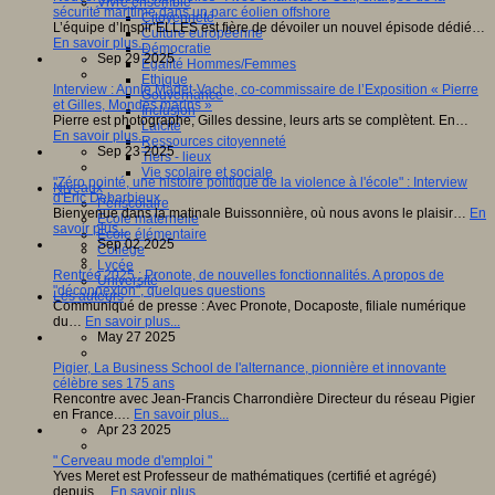
Vivre ensemble
sécurité maritime dans un parc éolien offshore
Citoyenneté
L’équipe d’Inspir’ELLES est fière de dévoiler un nouvel épisode dédié…
Culture européenne
En savoir plus...
Démocratie
Sep 29 2025
Egalité Hommes/Femmes
Ethique
Interview : Annie Madet-Vache, co-commissaire de l’Exposition « Pierre
Gouvernance
et Gilles, Mondes marins »
Inclusion
Pierre est photographe, Gilles dessine, leurs arts se complètent. En…
Laïcité
En savoir plus...
Ressources citoyenneté
Sep 23 2025
Tiers - lieux
Vie scolaire et sociale
"Zéro pointé, une histoire politique de la violence à l'école" : Interview
Niveaux
d'Eric Debarbieux
Périscolaire
Bienvenue dans la matinale Buissonnière, où nous avons le plaisir…
En
Ecole maternelle
savoir plus...
Ecole élémentaire
Sep 02 2025
Collège
Lycée
Rentrée 2025 : Pronote, de nouvelles fonctionnalités. A propos de
Université
"déconnexion", quelques questions
Les auteurs
Communiqué de presse : Avec Pronote, Docaposte, filiale numérique
du…
En savoir plus...
May 27 2025
Pigier, La Business School de l'alternance, pionnière et innovante
célèbre ses 175 ans
Rencontre avec Jean-Francis Charrondière Directeur du réseau Pigier
en France.…
En savoir plus...
Apr 23 2025
" Cerveau mode d'emploi "
Yves Meret est Professeur de mathématiques (certifié et agrégé)
depuis…
En savoir plus...