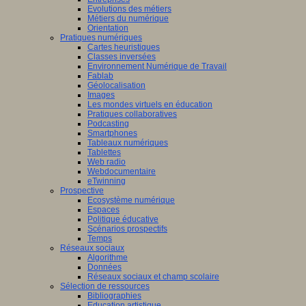
Evolutions des métiers
Métiers du numérique
Orientation
Pratiques numériques
Cartes heuristiques
Classes inversées
Environnement Numérique de Travail
Fablab
Géolocalisation
Images
Les mondes virtuels en éducation
Pratiques collaboratives
Podcasting
Smartphones
Tableaux numériques
Tablettes
Web radio
Webdocumentaire
eTwinning
Prospective
Ecosystème numérique
Espaces
Politique éducative
Scénarios prospectifs
Temps
Réseaux sociaux
Algorithme
Données
Réseaux sociaux et champ scolaire
Sélection de ressources
Bibliographies
Education artistique