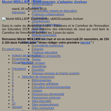
Fablab
Muriel MEILLIER : Expérimenter, s'adapter, évoluer
Géolocalisation
Images
mardi, 05 novembre 2019
Les mondes virtuels en éducation
Interviews
Pratiques collaboratives
Podcasting
Smartphones
Tableaux numériques
Dans le cadre du partenariat An@é - Educavox et le Carrefour de l'Innovation
Tablettes
sur Educatice 2019, nous publions des interviews de ceux qui vont faire le
Web radio
Carrefour de l'Innovation pendant les 3 jours du salon.
Webdocumentaire
eTwinning
Retrouvez Muriel MEILLIER en chair et en os mercredi 20 novembre, de 15h
Prospective
à 16h dans l'atelier, pour "Venez rédiger votre première
twictée
" !
Ecosystème numérique
Espaces
En savoir plus...
Politique éducative
Acteurs de leducation
Scénarios prospectifs
Enseignants
Temps
Educatice 2019
Réseaux sociaux
Algorithme
Précédent
Données
1
Réseaux sociaux et champ scolaire
2
Sélection de ressources
3
Bibliographies
4
Education artistique
5
Education environnementale
6
Histoire
7
Ressources citoyenneté
8
Ressources sciences
9
Sites éducatifs
10
Sites pédagogiques
Suivant
Sites ressources