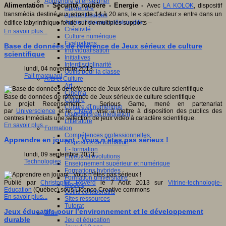
Apprendre et enseigner
Alimentation - Sécurité routière - Energie -
Avec
LA KOLOK
, dispositif
Apprendre
transmédia destiné aux ados de 14 à 20 ans, le « spect’acteur » entre dans un
Apprentissages
Apprentissages collaboratifs
édifice labyrinthique fondé sur de multiples supports –
Créativité
En savoir plus...
Culture numérique
Evaluations
Base de données de référence de Jeux sérieux de culture
Individualisation
scientifique
Initiatives
Interdisciplinarité
lundi, 04 novembre 2013
Outils pour la classe
Fait marquant
Arts et Culture
Art
Cinéma
Base de données de référence de Jeux sérieux de culture scientifique
Culture
Le projet Recensement – Serious Game, mené en partenariat
Culture et numérique
par
Universcience
et le
CNAM
, vise à mettre à disposition des publics des
Dispositifs de médiation
centres Inmédiats une sélection de jeux vidéo à caractère scientifique.
Littérature
En savoir plus...
Formation
Compétences professionnelles
Apprendre en jouant : Vous n’êtes pas sérieux !
Dispositifs de formation
E- formation
lundi, 09 septembre 2013
Enjeux et évolutions
Technologies
Enseignement supérieur et numérique
Formations hybrides
Formation universitaire
Publié par
Christophe Reverd
le 7 Août 2013 sur
Vitrine-technologie-
Mooc’s
Education
(Québec) sous Licence Creative commons
Outils collaboratifs
En savoir plus...
Sites ressources
Tutorat
Jeux éducatifs pour l’environnement et le développement
Jeux
durable
Jeu et éducation