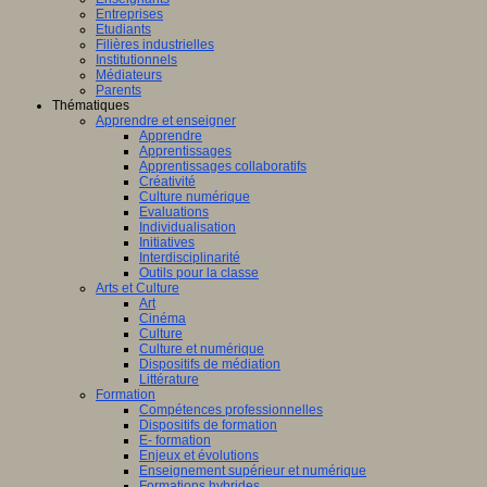
Entreprises
Etudiants
Filières industrielles
Institutionnels
Médiateurs
Parents
Thématiques
Apprendre et enseigner
Apprendre
Apprentissages
Apprentissages collaboratifs
Créativité
Culture numérique
Evaluations
Individualisation
Initiatives
Interdisciplinarité
Outils pour la classe
Arts et Culture
Art
Cinéma
Culture
Culture et numérique
Dispositifs de médiation
Littérature
Formation
Compétences professionnelles
Dispositifs de formation
E- formation
Enjeux et évolutions
Enseignement supérieur et numérique
Formations hybrides