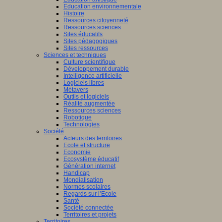
Education environnementale
Histoire
Ressources citoyenneté
Ressources sciences
Sites éducatifs
Sites pédagogiques
Sites ressources
Sciences et techniques
Culture scientifique
Développement durable
Intelligence artificielle
Logiciels libres
Métavers
Outils et logiciels
Réalité augmentée
Ressources sciences
Robotique
Technologies
Société
Acteurs des territoires
Ecole et structure
Economie
Ecosystème éducatif
Génération internet
Handicap
Mondialisation
Normes scolaires
Regards sur l’Ecole
Santé
Société connectée
Territoires et projets
Territoires