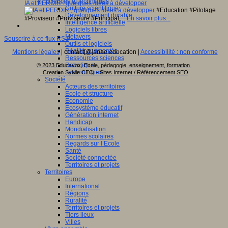
Sciences et techniques
IA et PERDIR : quelques idées à développer
Culture scientifique
#Education #Pilotage
Développement durable
#Proviseur #Proviseure #Principal…
En savoir plus...
Intelligence artificielle
Logiciels libres
Métavers
Souscrire à ce flux RSS
Outils et logiciels
Réalité augmentée
Mentions légales
| contact[@]anae.education |
Accessibilité : non conforme
Ressources sciences
Robotique
© 2023 Educavox, Ecole, pédagogie, enseignement, formation
Technologies
Creation Sylvie CECI - Sites Internet / Référencement SEO
Société
Acteurs des territoires
Ecole et structure
Economie
Ecosystème éducatif
Génération internet
Handicap
Mondialisation
Normes scolaires
Regards sur l’Ecole
Santé
Société connectée
Territoires et projets
Territoires
Europe
International
Régions
Ruralité
Territoires et projets
Tiers lieux
Villes