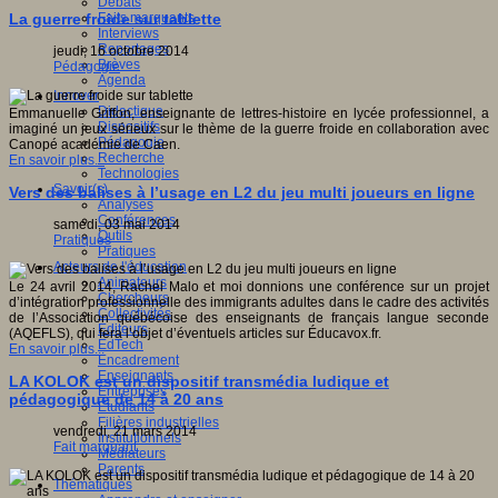
Débats
Faits marquants
La guerre froide sur tablette
Interviews
Reportages
jeudi, 16 octobre 2014
Brèves
Pédagogie
Agenda
Innover
Didactique
Emmanuelle Griffon, enseignante de lettres-histoire en lycée professionnel, a
Dispositifs
imaginé un jeux sérieux sur le thème de la guerre froide en collaboration avec
Pédagogie
Canopé académie de Caen.
Recherche
En savoir plus...
Technologies
Savoir(s)
Vers des balises à l’usage en L2 du jeu multi joueurs en ligne
Analyses
Conférences
samedi, 03 mai 2014
Outils
Pratiques
Pratiques
Acteurs de l'éducation
Animateurs
Le 24 avril 2014, Rachel Malo et moi donnions une conférence sur un projet
Chercheurs
d’intégration professionnelle des immigrants adultes dans le cadre des activités
Collectivités
de l’Association québécoise des enseignants de français langue seconde
Editeurs
(AQEFLS), qui fera l’objet d’éventuels articles sur Éducavox.fr.
EdTech
En savoir plus...
Encadrement
Enseignants
LA KOLOK est un dispositif transmédia ludique et
Entreprises
pédagogique de 14 à 20 ans
Etudiants
Filières industrielles
vendredi, 21 mars 2014
Institutionnels
Fait marquant
Médiateurs
Parents
Thématiques