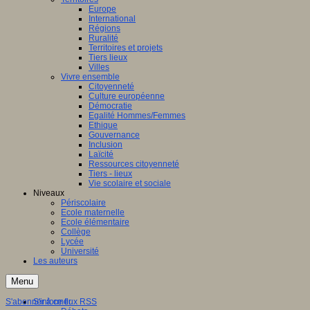
Europe
International
Régions
Ruralité
Territoires et projets
Tiers lieux
Villes
Vivre ensemble
Citoyenneté
Culture européenne
Démocratie
Egalité Hommes/Femmes
Ethique
Gouvernance
Inclusion
Laïcité
Ressources citoyenneté
Tiers - lieux
Vie scolaire et sociale
Niveaux
Périscolaire
Ecole maternelle
Ecole élémentaire
Collège
Lycée
Université
Les auteurs
Menu
S'abonner à ce flux RSS
S'informer