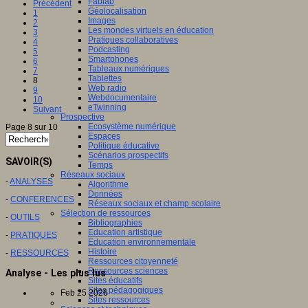
Fablab
Précédent
Géolocalisation
1
Images
2
Les mondes virtuels en éducation
3
Pratiques collaboratives
4
Podcasting
5
Smartphones
6
Tableaux numériques
7
Tablettes
8
Web radio
9
Webdocumentaire
10
eTwinning
Suivant
Prospective
Ecosystème numérique
Page 8 sur 10
Espaces
Politique éducative
Scénarios prospectifs
SAVOIR(S)
Temps
Réseaux sociaux
-
ANALYSES
Algorithme
Données
-
CONFERENCES
Réseaux sociaux et champ scolaire
Sélection de ressources
-
OUTILS
Bibliographies
Education artistique
-
PRATIQUES
Education environnementale
Histoire
-
RESSOURCES
Ressources citoyenneté
Ressources sciences
Analyse - Les plus lus
Sites éducatifs
Sites pédagogiques
Feb 25 2026
Sites ressources