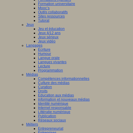
Formation universitaire
Mooc’s
Outils collaboratifs
Sites ressources
Tutorat
Jeux
Jeu et éducation
Jeux 4/12 ans
Jeux sérieux
Jeux vidéo
Langages
Ecriture
Humour
Langue orale
Langues vivantes
Lecture
Programmation
Médias
Compétences informationnelles
Culture des médias
Curation
Droits
Education aux médias
Information et nouveaux médias
Identité numérique
Internet responsable
Littératie numérique
Publication
Réseaux sociaux
Métiers
Entrepreneuriat
Entreprises