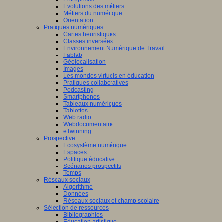
Evolutions des métiers
Métiers du numérique
Orientation
Pratiques numériques
Cartes heuristiques
Classes inversées
Environnement Numérique de Travail
Fablab
Géolocalisation
Images
Les mondes virtuels en éducation
Pratiques collaboratives
Podcasting
Smartphones
Tableaux numériques
Tablettes
Web radio
Webdocumentaire
eTwinning
Prospective
Ecosystème numérique
Espaces
Politique éducative
Scénarios prospectifs
Temps
Réseaux sociaux
Algorithme
Données
Réseaux sociaux et champ scolaire
Sélection de ressources
Bibliographies
Education artistique