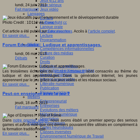
Jeux 4/12 ans
Jeux sérieux
lundi, 24 juin 2013
Jeux vidéo
Fait marquant
Langages
Ecriture
Humour
Photo Credit : 1D110 via
Compfight
cc
Langue orale
Langues vivantes
Cet article a été publié sur
Educasources
. Accès à
l’article complet
.
Lecture
En savoir plus...
Programmation
Médias
Forum Educavox : Ludique et apprentissages.
Compétences informationnelles
Culture des médias
lundi, 06 mai 2013
Curation
Débats
Droits
Education aux médias
Information et nouveaux médias
Les troisièmes échanges du
Forum Educavox
sont consacrés au thème du
Identité numérique
ludique et des apprentissages. Dans la génération Internet, les jeunes
Internet responsable
apprennent par le jeu grâce aux jeux vidéos et les réseaux sociaux.
Littératie numérique
En savoir plus...
Publication
Réseaux sociaux
Peut-on enseigner avec le jeu ?
Métiers
Entrepreneuriat
jeudi, 18 avril 2013
Entreprises
Fait marquant
Evolutions des métiers
Métiers du numérique
Orientation
Dans
notre premier article
, nous avons établi un premier aperçu des serious
Pratiques numériques
games et avons noté que ces derniers pouvaient être utilisés en complément à
Cartes heuristiques
la formation traditionnelle.
Classes inversées
En savoir plus...
Environnement Numérique de Travail