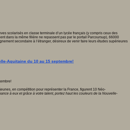
es scolarisés en classe terminale d’un lycée français (y compris ceux des
ent dans la même filière ne repassent pas par le portail Parcoursup), 66000
gnement secondaire à l’étranger, désireux de venir faire leurs études supérieures
lle-Aquitaine du 10 au 15 septembre!
unes, en compétition pour représenter la France, figurent 10 Néo-
ance à eux et grâce à votre talent, portez haut les couleurs de la Nouvelle-