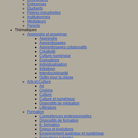
Entreprises
Etudiants
Filières industrielles
Institutionnels
Médiateurs
Parents
Thématiques
Apprendre et enseigner
Apprendre
Apprentissages
Apprentissages collaboratifs
Créativité
Culture numérique
Evaluations
Individualisation
Initiatives
Interdisciplinarité
Outils pour la classe
Arts et Culture
Art
Cinéma
Culture
Culture et numérique
Dispositifs de médiation
Littérature
Formation
Compétences professionnelles
Dispositifs de formation
E- formation
Enjeux et évolutions
Enseignement supérieur et numérique
Formations hybrides