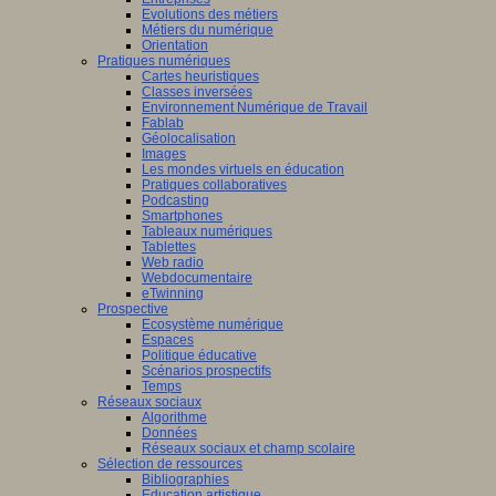
Evolutions des métiers
Métiers du numérique
Orientation
Pratiques numériques
Cartes heuristiques
Classes inversées
Environnement Numérique de Travail
Fablab
Géolocalisation
Images
Les mondes virtuels en éducation
Pratiques collaboratives
Podcasting
Smartphones
Tableaux numériques
Tablettes
Web radio
Webdocumentaire
eTwinning
Prospective
Ecosystème numérique
Espaces
Politique éducative
Scénarios prospectifs
Temps
Réseaux sociaux
Algorithme
Données
Réseaux sociaux et champ scolaire
Sélection de ressources
Bibliographies
Education artistique