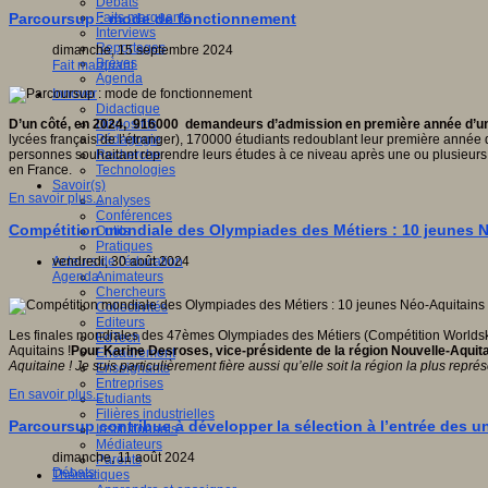
Débats
Faits marquants
Parcoursup : mode de fonctionnement
Interviews
Reportages
dimanche, 15 septembre 2024
Brèves
Fait marquant
Agenda
Innover
Didactique
Dispositifs
D’un côté, en 2024, 916000 demandeurs d’admission en première année d’un 
Pédagogie
lycées français de l’étranger), 170000 étudiants redoublant leur première année 
Recherche
personnes souhaitant reprendre leurs études à ce niveau après une ou plusieurs a
Technologies
en France.
Savoir(s)
En savoir plus...
Analyses
Conférences
Compétition mondiale des Olympiades des Métiers : 10 jeunes N
Outils
Pratiques
Acteurs de l'éducation
vendredi, 30 août 2024
Animateurs
Agenda
Chercheurs
Collectivités
Editeurs
Les finales mondiales des 47èmes Olympiades des Métiers (Compétition Worldskil
EdTech
Aquitains !
Pour Karine Desroses, vice-présidente de la région Nouvelle-Aquita
Encadrement
Aquitaine ! Je suis particulièrement fière aussi qu’elle soit la région la plus représ
Enseignants
Entreprises
En savoir plus...
Etudiants
Filières industrielles
Parcoursup contribue à développer la sélection à l’entrée des un
Institutionnels
Médiateurs
dimanche, 11 août 2024
Parents
Débats
Thématiques