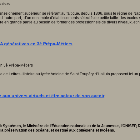
’enseignement supérieur, se référant au fait que, depuis 1806, sous le règne de Na
d ‘autre part, d’un ensemble d’établissements sélectifs de petite taille : les école
 en grande partie au besoin de former des professionnels de divers niveaux, et not
s IA génératives en 3è Prépa-Métiers
Lettres-Histoire au lycée Antoine de Saint Exupéry d’Halluin proposent ici un pro
ux univers virtuels et être acteur de son avenir
ult Systèmes, le Ministère de l’Éducation nationale et de la Jeunesse, l’ONISEP
 la préservation des océans, et destiné aux collégiens et lycéens.