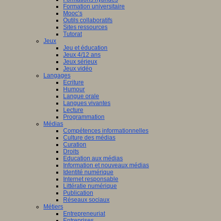
Formation universitaire
Mooc’s
Outils collaboratifs
Sites ressources
Tutorat
Jeux
Jeu et éducation
Jeux 4/12 ans
Jeux sérieux
Jeux vidéo
Langages
Ecriture
Humour
Langue orale
Langues vivantes
Lecture
Programmation
Médias
Compétences informationnelles
Culture des médias
Curation
Droits
Education aux médias
Information et nouveaux médias
Identité numérique
Internet responsable
Littératie numérique
Publication
Réseaux sociaux
Métiers
Entrepreneuriat
Entreprises