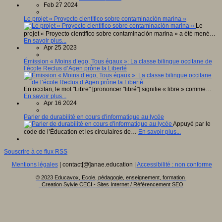
Feb 27 2024
Le projet « Proyecto científico sobre contaminación marina »
Le
projet « Proyecto científico sobre contaminación marina » a été mené…
En savoir plus...
Apr 25 2023
Émission « Moins d’ego, Tous égaux »: La classe bilingue occitane de
l’école Reclus d’Agen prône la Liberté
En occitan, le mot "Libre" [prononcer "libré"] signifie « libre » comme…
En savoir plus...
Apr 16 2024
Parler de durabilité en cours d'informatique au lycée
Appuyé par le
code de l’Éducation et les circulaires de…
En savoir plus...
Souscrire à ce flux RSS
Mentions légales
| contact[@]anae.education |
Accessibilité : non conforme
© 2023 Educavox, Ecole, pédagogie, enseignement, formation
Creation Sylvie CECI - Sites Internet / Référencement SEO