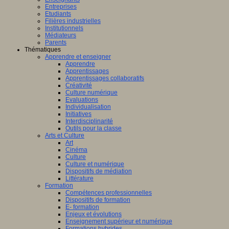
Entreprises
Etudiants
Filières industrielles
Institutionnels
Médiateurs
Parents
Thématiques
Apprendre et enseigner
Apprendre
Apprentissages
Apprentissages collaboratifs
Créativité
Culture numérique
Evaluations
Individualisation
Initiatives
Interdisciplinarité
Outils pour la classe
Arts et Culture
Art
Cinéma
Culture
Culture et numérique
Dispositifs de médiation
Littérature
Formation
Compétences professionnelles
Dispositifs de formation
E- formation
Enjeux et évolutions
Enseignement supérieur et numérique
Formations hybrides