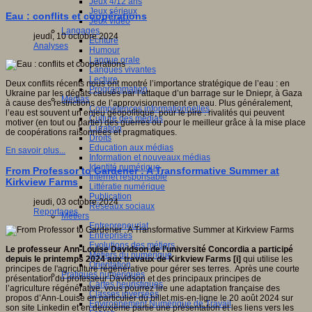
Jeux 4/12 ans
Jeux sérieux
Eau : conflits et coopérations
Jeux vidéo
Langages
jeudi, 10 octobre 2024
Ecriture
Analyses
Humour
Langue orale
Langues vivantes
Lecture
Deux conflits récents nous ont montré l’importance stratégique de l’eau : en
Programmation
Ukraine par les dégâts causés par l’attaque d’un barrage sur le Dniepr, à Gaza
Médias
à cause des restrictions de l’approvisionnement en eau. Plus généralement,
Compétences informationnelles
l’eau est souvent un enjeu géopolitique, pour le pire : rivalités qui peuvent
Culture des médias
motiver (en tout ou partie) des guerres ou pour le meilleur grâce à la mise place
Curation
de coopérations raisonnées et pragmatiques.
Droits
Education aux médias
En savoir plus...
Information et nouveaux médias
Identité numérique
From Professor to Gardener : A Transformative Summer at
Internet responsable
Kirkview Farms
Littératie numérique
Publication
jeudi, 03 octobre 2024
Réseaux sociaux
Reportages
Métiers
Entrepreneuriat
Entreprises
Evolutions des métiers
Le professeur Ann-Louise Davidson de l’université Concordia a participé
Métiers du numérique
depuis le printemps 2024 aux travaux de Kirkview Farms [i]
qui utilise les
Orientation
principes de l'agriculture régénérative pour gérer ses terres. Après une courte
Pratiques numériques
présentation du professeur Davidson et des principaux principes de
Cartes heuristiques
l’agriculture régénérative, vous pourrez lire une adaptation française des
Classes inversées
propos d’Ann-Louise en particulier du billet mis-en-ligne le 20 août 2024 sur
Environnement Numérique de Travail
son site Linkedin et en deuxième partie une présentation et les liens vers les