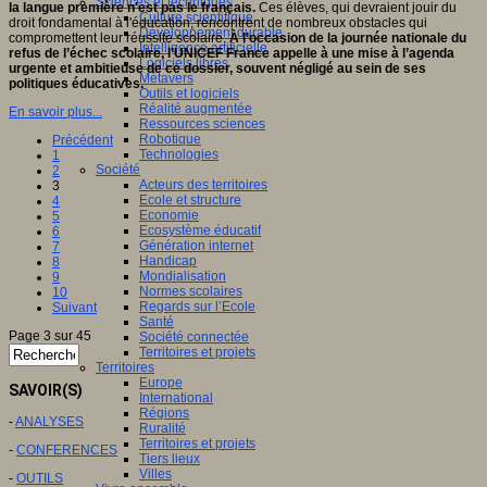
Sciences et techniques
la langue première n'est pas le français.
Ces élèves, qui devraient jouir du
Culture scientifique
droit fondamental à l'éducation, rencontrent de nombreux obstacles qui
Développement durable
compromettent leur réussite scolaire.
À l’occasion de la journée nationale du
Intelligence artificielle
refus de l’échec scolaire, l’UNICEF France appelle à une mise à l’agenda
Logiciels libres
urgente et ambitieuse de ce dossier, souvent négligé au sein de ses
Métavers
politiques éducatives.
Outils et logiciels
Réalité augmentée
En savoir plus...
Ressources sciences
Robotique
Précédent
Technologies
1
Société
2
Acteurs des territoires
3
Ecole et structure
4
Economie
5
Ecosystème éducatif
6
Génération internet
7
Handicap
8
Mondialisation
9
Normes scolaires
10
Regards sur l’Ecole
Suivant
Santé
Page 3 sur 45
Société connectée
Territoires et projets
Territoires
Europe
SAVOIR(S)
International
Régions
-
ANALYSES
Ruralité
Territoires et projets
-
CONFERENCES
Tiers lieux
Villes
-
OUTILS