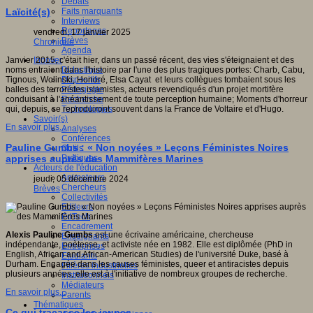
Débats
Faits marquants
Laïcité(s)
Interviews
Reportages
vendredi, 17 janvier 2025
Brèves
Chronique
Agenda
Innover
Janvier 2015, c'était hier, dans un passé récent, des vies s'éteignaient et des
Didactique
noms entraient dans l'histoire par l'une des plus tragiques portes: Charb, Cabu,
Dispositifs
Tignous, Wolinski, Honoré, Elsa Cayat et leurs collègues tombaient sous les
Pédagogie
balles des terroristes islamistes, acteurs revendiqués d'un projet mortifère
Recherche
conduisant à l'anéantissement de toute perception humaine; Moments d'horreur
Technologies
qui, depuis, se reproduiront souvent dans la France de Voltaire et d'Hugo.
Savoir(s)
En savoir plus...
Analyses
Conférences
Pauline Gumbs : « Non noyées » Leçons Féministes Noires
Outils
Pratiques
apprises auprès des Mammifères Marines
Acteurs de l'éducation
Animateurs
jeudi, 05 décembre 2024
Chercheurs
Brèves
Collectivités
Editeurs
EdTech
Encadrement
Alexis Pauline Gumbs
est une écrivaine américaine, chercheuse
Enseignants
indépendante, poètesse, et activiste née en 1982. Elle est diplômée (PhD in
Entreprises
English, African and African-American Studies) de l'université Duke, basé à
Etudiants
Durham. Engagée dans les causes féministes, queer et antiracistes depuis
Filières industrielles
plusieurs années, elle est à l'initiative de nombreux groupes de recherche.
Institutionnels
Médiateurs
En savoir plus...
Parents
Thématiques
Ce qui tracasse les jeunes