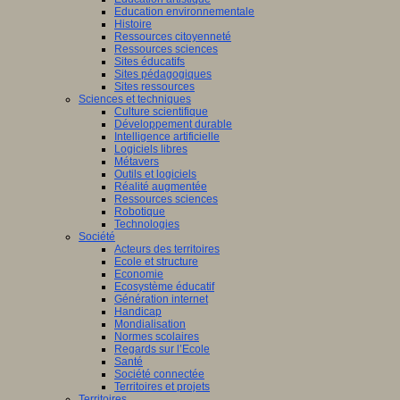
Education environnementale
Histoire
Ressources citoyenneté
Ressources sciences
Sites éducatifs
Sites pédagogiques
Sites ressources
Sciences et techniques
Culture scientifique
Développement durable
Intelligence artificielle
Logiciels libres
Métavers
Outils et logiciels
Réalité augmentée
Ressources sciences
Robotique
Technologies
Société
Acteurs des territoires
Ecole et structure
Economie
Ecosystème éducatif
Génération internet
Handicap
Mondialisation
Normes scolaires
Regards sur l’Ecole
Santé
Société connectée
Territoires et projets
Territoires