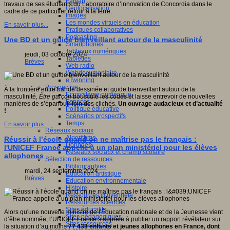
Fablab
travaux de ses étudiants du Laboratoire d’innovation de Concordia dans le
Géolocalisation
cadre de ce particulier retour à la terre.
Images
Les mondes virtuels en éducation
En savoir plus...
Pratiques collaboratives
Podcasting
Une BD et un guide bienveillant autour de la masculinité
Smartphones
Tableaux numériques
jeudi, 03 octobre 2024
Tablettes
Brèves
Web radio
Webdocumentaire
eTwinning
Prospective
À la frontière entre bande dessinée et guide bienveillant autour de la
Ecosystème numérique
masculinité,
Être garçon
bouscule les codes et laisse entrevoir de nouvelles
Espaces
manières de s’épanouir loin des clichés.
Un ouvrage audacieux et d’actualité
Politique éducative
!
Scénarios prospectifs
Temps
En savoir plus...
Réseaux sociaux
Algorithme
Réussir à l’école quand on ne maîtrise pas le français :
Données
l'UNICEF France appelle à un plan ministériel pour les élèves
Réseaux sociaux et champ scolaire
allophones
Sélection de ressources
Bibliographies
mardi, 24 septembre 2024
Education artistique
Brèves
Education environnementale
Histoire
Ressources citoyenneté
Ressources sciences
Sites éducatifs
Alors qu'une nouvelle ministre de l'Éducation nationale et de la Jeunesse vient
Sites pédagogiques
d’être nommée, l’UNICEF France s’apprête à publier un rapport révélateur sur
Sites ressources
la situation d’au moins
77 433 enfants et jeunes allophones en France, dont