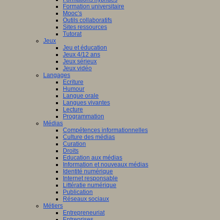
Formation universitaire
Mooc’s
Outils collaboratifs
Sites ressources
Tutorat
Jeux
Jeu et éducation
Jeux 4/12 ans
Jeux sérieux
Jeux vidéo
Langages
Ecriture
Humour
Langue orale
Langues vivantes
Lecture
Programmation
Médias
Compétences informationnelles
Culture des médias
Curation
Droits
Education aux médias
Information et nouveaux médias
Identité numérique
Internet responsable
Littératie numérique
Publication
Réseaux sociaux
Métiers
Entrepreneuriat
Entreprises