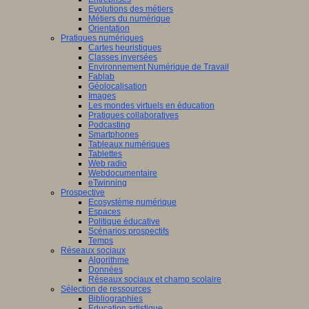
Evolutions des métiers
Métiers du numérique
Orientation
Pratiques numériques
Cartes heuristiques
Classes inversées
Environnement Numérique de Travail
Fablab
Géolocalisation
Images
Les mondes virtuels en éducation
Pratiques collaboratives
Podcasting
Smartphones
Tableaux numériques
Tablettes
Web radio
Webdocumentaire
eTwinning
Prospective
Ecosystème numérique
Espaces
Politique éducative
Scénarios prospectifs
Temps
Réseaux sociaux
Algorithme
Données
Réseaux sociaux et champ scolaire
Sélection de ressources
Bibliographies
Education artistique