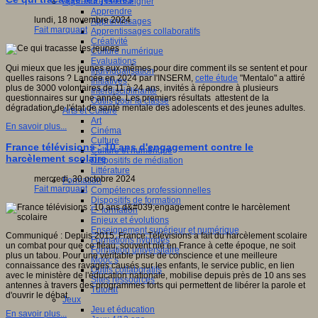
Apprendre et enseigner
Apprendre
lundi, 18 novembre 2024
Apprentissages
Fait marquant
Apprentissages collaboratifs
Créativité
Culture numérique
Evaluations
Qui mieux que les jeunes eux-mêmes pour dire comment ils se sentent et pour
Individualisation
quelles raisons ? Lancée en 2024 par l'INSERM,
cette étude
"Mentalo" a attiré
Initiatives
plus de 3000 volontaires de 11 à 24 ans, invités à répondre à plusieurs
Interdisciplinarité
questionnaires sur une année. Les premiers résultats attestent de la
Outils pour la classe
dégradation de l'état de santé mentale des adolescents et des jeunes adultes.
Arts et Culture
Art
En savoir plus...
Cinéma
Culture
France télévisions : 10 ans d'engagement contre le
Culture et numérique
harcèlement scolaire
Dispositifs de médiation
Littérature
mercredi, 30 octobre 2024
Formation
Fait marquant
Compétences professionnelles
Dispositifs de formation
E- formation
Enjeux et évolutions
Enseignement supérieur et numérique
Communiqué : Depuis 2015, France Télévisions a fait du harcèlement scolaire
Formations hybrides
un combat pour que ce fléau, souvent nié en France à cette époque, ne soit
Formation universitaire
plus un tabou. Pour une véritable prise de conscience et une meilleure
Mooc’s
connaissance des ravages causés sur les enfants, le service public, en lien
Outils collaboratifs
avec le ministère de l'éducation nationale, mobilise depuis près de 10 ans ses
Sites ressources
antennes à travers des programmes forts qui permettent de libérer la parole et
Tutorat
d'ouvrir le débat.
Jeux
Jeu et éducation
En savoir plus...