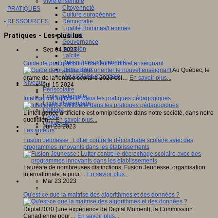
Vivre ensemble
Citoyenneté
-
PRATIQUES
Culture européenne
-
RESSOURCES
Démocratie
Egalité Hommes/Femmes
Pratiques - Les plus lus
Ethique
Gouvernance
Inclusion
Sep 04 2023
Laïcité
Ressources citoyenneté
Guide de pratique pour orienter le nouvel enseignant
Tiers - lieux
Au Québec, le
Vie scolaire et sociale
drame de la rentrée scolaire 2023 est…
En savoir plus...
Niveaux
Jul 15 2024
Périscolaire
Ecole maternelle
Intelligence artificielle dans les pratiques pédagogiques
Ecole élémentaire
Collège
L’intelligence artificielle est omniprésente dans notre société, dans notre
Lycée
quotidien…
En savoir plus...
Université
Jun 23 2023
Les auteurs
Fusion Jeunesse : Lutter contre le décrochage scolaire avec des
programmes innovants dans les établissements
Lauréate de nombreuses distinctions, Fusion Jeunesse, organisation
internationale, a pour…
En savoir plus...
Mar 23 2023
Qu'est-ce que la maitrise des algorithmes et des données ?
Digital2030 (une expérience de Digital Moment), la Commission
Canadienne pour…
En savoir plus...