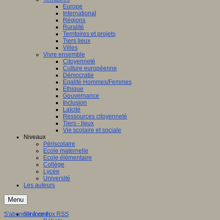
Europe
International
Régions
Ruralité
Territoires et projets
Tiers lieux
Villes
Vivre ensemble
Citoyenneté
Culture européenne
Démocratie
Egalité Hommes/Femmes
Ethique
Gouvernance
Inclusion
Laïcité
Ressources citoyenneté
Tiers - lieux
Vie scolaire et sociale
Niveaux
Périscolaire
Ecole maternelle
Ecole élémentaire
Collège
Lycée
Université
Les auteurs
Menu
S'abonner à ce flux RSS
S'informer