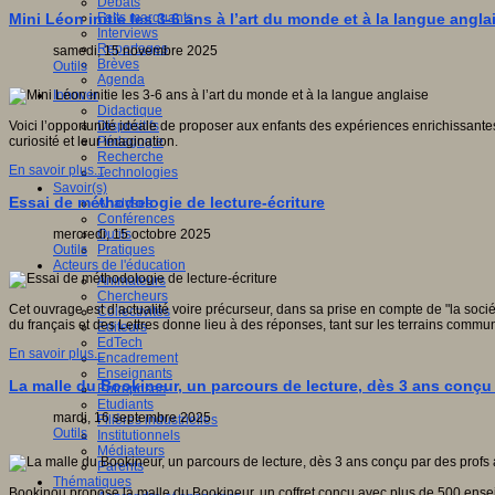
Débats
Faits marquants
Mini Léon initie les 3-6 ans à l’art du monde et à la langue angla
Interviews
Reportages
samedi, 15 novembre 2025
Brèves
Outils
Agenda
Innover
Didactique
Dispositifs
Voici l’opportunité idéale de proposer aux enfants des expériences enrichissantes a
Pédagogie
curiosité et leur imagination.
Recherche
En savoir plus...
Technologies
Savoir(s)
Essai de méthodologie de lecture-écriture
Analyses
Conférences
Outils
mercredi, 15 octobre 2025
Pratiques
Outils
Acteurs de l'éducation
Animateurs
Chercheurs
Cet ouvrage est d’actualité voire précurseur, dans sa prise en compte de "la socié
Collectivités
du français et des Lettres donne lieu à des réponses, tant sur les terrains commun
Editeurs
EdTech
En savoir plus...
Encadrement
Enseignants
La malle du Bookineur, un parcours de lecture, dès 3 ans conç
Entreprises
Etudiants
mardi, 16 septembre 2025
Filières industrielles
Outils
Institutionnels
Médiateurs
Parents
Thématiques
Bookinou propose la malle du Bookineur, un coffret conçu avec plus de 500 enseig