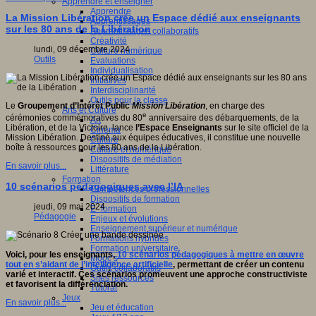
Apprendre et enseigner
Apprendre
La Mission Libération crée un Espace dédié aux enseignants
Apprentissages
sur les 80 ans de la Libération
Apprentissages collaboratifs
Créativité
lundi, 09 décembre 2024
Culture numérique
Outils
Evaluations
Individualisation
Initiatives
Interdisciplinarité
Outils pour la classe
Le
Groupement d’Intérêt Public
Mission Libération
, en charge des
Arts et Culture
e
cérémonies commémoratives du 80
anniversaire des débarquements, de la
Art
Libération, et de la Victoire, lance
l’Espace Enseignants
sur le site officiel de la
Cinéma
Mission Libération. Destiné aux équipes éducatives, il constitue une nouvelle
Culture
boîte à ressources pour les 80 ans de la Libération.
Culture et numérique
Dispositifs de médiation
En savoir plus...
Littérature
Formation
10 scénarios pédagogiques avec l’IA
Compétences professionnelles
Dispositifs de formation
jeudi, 09 mai 2024
E- formation
Pédagogie
Enjeux et évolutions
Enseignement supérieur et numérique
Formations hybrides
Formation universitaire
Voici, pour les enseignants,
10 scénarios pédagogiques à mettre en œuvre
Mooc’s
tout en s’aidant de l’intelligence artificielle
, permettant de créer un contenu
Outils collaboratifs
varié et interactif. Ces scénarios promeuvent une approche constructiviste
Sites ressources
et favorisent la différenciation.
Tutorat
Jeux
En savoir plus...
Jeu et éducation