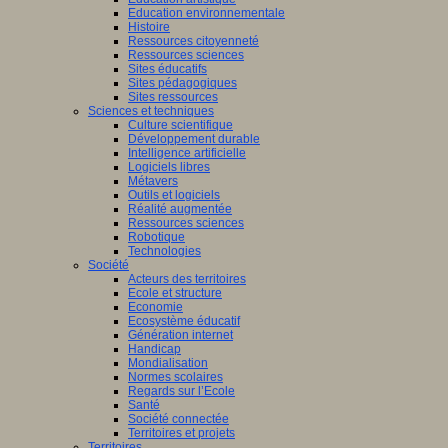
Education environnementale
Histoire
Ressources citoyenneté
Ressources sciences
Sites éducatifs
Sites pédagogiques
Sites ressources
Sciences et techniques
Culture scientifique
Développement durable
Intelligence artificielle
Logiciels libres
Métavers
Outils et logiciels
Réalité augmentée
Ressources sciences
Robotique
Technologies
Société
Acteurs des territoires
Ecole et structure
Economie
Ecosystème éducatif
Génération internet
Handicap
Mondialisation
Normes scolaires
Regards sur l’Ecole
Santé
Société connectée
Territoires et projets
Territoires