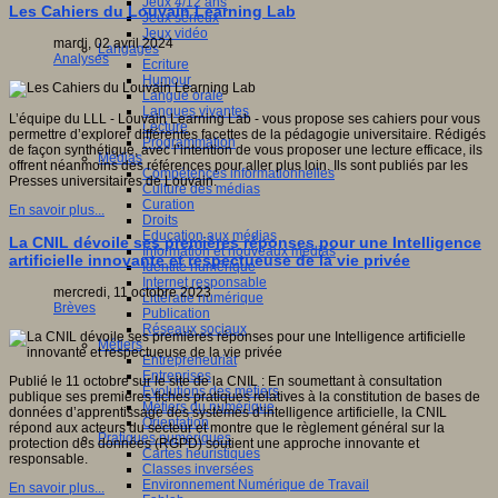
Jeux 4/12 ans
Les Cahiers du Louvain Learning Lab
Jeux sérieux
Jeux vidéo
mardi, 02 avril 2024
Langages
Analyses
Ecriture
Humour
Langue orale
Langues vivantes
L’équipe du LLL - Louvain Learning Lab - vous propose ses cahiers pour vous
Lecture
permettre d’explorer différentes facettes de la pédagogie universitaire. Rédigés
Programmation
de façon synthétique, avec l’intention de vous proposer une lecture efficace, ils
Médias
offrent néanmoins des références pour aller plus loin. Ils sont publiés par les
Compétences informationnelles
Presses universitaires de Louvain.
Culture des médias
Curation
En savoir plus...
Droits
Education aux médias
La CNIL dévoile ses premières réponses pour une Intelligence
Information et nouveaux médias
artificielle innovante et respectueuse de la vie privée
Identité numérique
Internet responsable
mercredi, 11 octobre 2023
Littératie numérique
Brèves
Publication
Réseaux sociaux
Métiers
Entrepreneuriat
Entreprises
Publié le 11 octobre sur le site de la CNIL : En soumettant à consultation
Evolutions des métiers
publique ses premières fiches pratiques relatives à la constitution de bases de
Métiers du numérique
données d’apprentissage des systèmes d’intelligence artificielle, la CNIL
Orientation
répond aux acteurs du secteur et montre que le règlement général sur la
Pratiques numériques
protection des données (RGPD) soutient une approche innovante et
Cartes heuristiques
responsable.
Classes inversées
Environnement Numérique de Travail
En savoir plus...