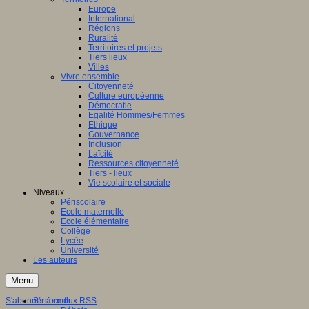
Europe
International
Régions
Ruralité
Territoires et projets
Tiers lieux
Villes
Vivre ensemble
Citoyenneté
Culture européenne
Démocratie
Egalité Hommes/Femmes
Ethique
Gouvernance
Inclusion
Laïcité
Ressources citoyenneté
Tiers - lieux
Vie scolaire et sociale
Niveaux
Périscolaire
Ecole maternelle
Ecole élémentaire
Collège
Lycée
Université
Les auteurs
Menu
S'abonner à ce flux RSS
S'informer