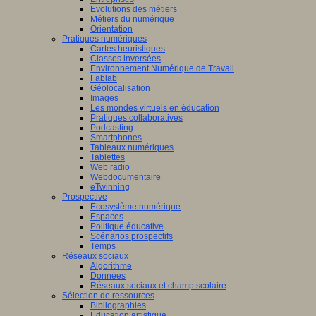
Evolutions des métiers
Métiers du numérique
Orientation
Pratiques numériques
Cartes heuristiques
Classes inversées
Environnement Numérique de Travail
Fablab
Géolocalisation
Images
Les mondes virtuels en éducation
Pratiques collaboratives
Podcasting
Smartphones
Tableaux numériques
Tablettes
Web radio
Webdocumentaire
eTwinning
Prospective
Ecosystème numérique
Espaces
Politique éducative
Scénarios prospectifs
Temps
Réseaux sociaux
Algorithme
Données
Réseaux sociaux et champ scolaire
Sélection de ressources
Bibliographies
Education artistique