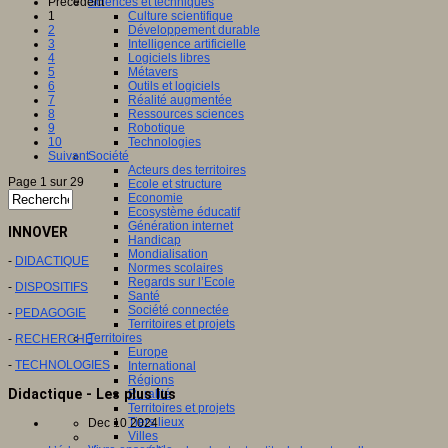
Précédent
Sciences et techniques
1
Culture scientifique
2
Développement durable
3
Intelligence artificielle
4
Logiciels libres
5
Métavers
6
Outils et logiciels
7
Réalité augmentée
8
Ressources sciences
9
Robotique
10
Technologies
Suivant
Société
Acteurs des territoires
Page 1 sur 29
Ecole et structure
Economie
Ecosystème éducatif
Génération internet
INNOVER
Handicap
Mondialisation
-
DIDACTIQUE
Normes scolaires
Regards sur l’Ecole
-
DISPOSITIFS
Santé
Société connectée
-
PEDAGOGIE
Territoires et projets
Territoires
-
RECHERCHE
Europe
-
TECHNOLOGIES
International
Régions
Didactique - Les plus lus
Ruralité
Territoires et projets
Tiers lieux
Dec 10 2024
Villes