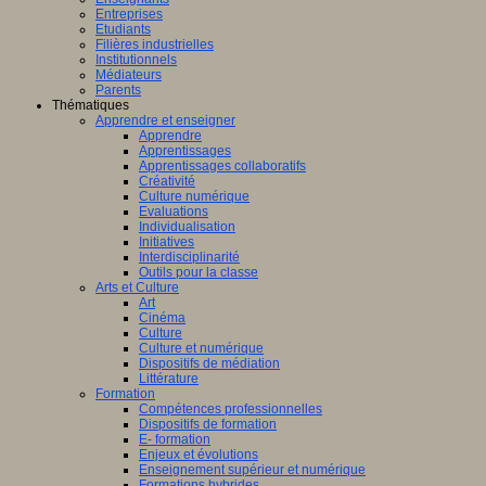
Entreprises
Etudiants
Filières industrielles
Institutionnels
Médiateurs
Parents
Thématiques
Apprendre et enseigner
Apprendre
Apprentissages
Apprentissages collaboratifs
Créativité
Culture numérique
Evaluations
Individualisation
Initiatives
Interdisciplinarité
Outils pour la classe
Arts et Culture
Art
Cinéma
Culture
Culture et numérique
Dispositifs de médiation
Littérature
Formation
Compétences professionnelles
Dispositifs de formation
E- formation
Enjeux et évolutions
Enseignement supérieur et numérique
Formations hybrides