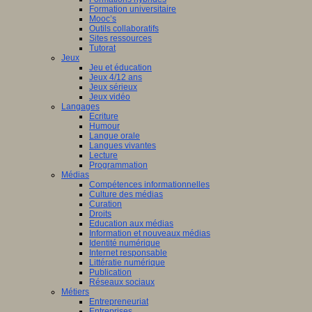
Formation universitaire
Mooc’s
Outils collaboratifs
Sites ressources
Tutorat
Jeux
Jeu et éducation
Jeux 4/12 ans
Jeux sérieux
Jeux vidéo
Langages
Ecriture
Humour
Langue orale
Langues vivantes
Lecture
Programmation
Médias
Compétences informationnelles
Culture des médias
Curation
Droits
Education aux médias
Information et nouveaux médias
Identité numérique
Internet responsable
Littératie numérique
Publication
Réseaux sociaux
Métiers
Entrepreneuriat
Entreprises