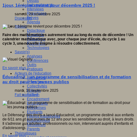
Débats
Faits marquants
1jour, 1énigme revient pour décembre 2025 !
Interviews
Reportages
samedi, 29 novembre 2025
Brèves
Dispositifs
Agenda
Innover
Didactique
Dispositifs
Faire des mathématiques autrement tout au long du mois de décembre ! Un
Pédagogie
calendrier mathématique avec, pour chaque jour d'école, du cycle 1 au
Recherche
cycle 3, une nouvelle énigme à résoudre collectivement.
Technologies
Savoir(s)
Analyses
Conférences
Outils
En savoir plus...
Pratiques
Acteurs de l'éducation
Éducadroit : un programme de sensibilisation et de formation
Animateurs
au droit pour les jeunes publics
Chercheurs
Collectivités
Editeurs
mardi, 16 septembre 2025
EdTech
Fait marquant
Encadrement
Enseignants
Entreprises
Etudiants
Le Défenseur des droits a lancé Educadroit, un programme destiné aux enfants
Filières industrielles
de 6/11 ans et aux jeunes de 12 ans pour les sensibiliser au droit, à leurs droits.
Institutionnels
Il s'adresse aux adultes, professionnels ou non, intervenant auprès d'enfants et
Médiateurs
d'adolescents.
Parents
Thématiques
En savoir plus...