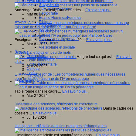
Vivre ensemble
L’éducation aux médias chez les tout petits de la maternelle
Citoyenneté
Culture européenne
Andzongo Blaise Pascal, Formateur des…
En savoir plus...
Démocratie
Mar 08 2025
Egalité Hommes/Femmes
Ethique
ETAPP-IA :"Les compétences numériques nécessaires pour un usage
Gouvernance
raisonné de l'IA en pédagogie" par Philippe Carré
Inclusion
Laïcité
Ressources citoyenneté
Enseignant-chercheur depuis plus de 20…
En savoir plus...
Tiers - lieux
Mar 01 2025
Vie scolaire et sociale
Niveaux
IA de A à Z, et plus en peu de mots
Périscolaire
Malgré tout ce qui est…
En savoir
Ecole maternelle
plus...
Ecole élémentaire
Mar 29 2025
Collège
Lycée
ETAPP-IA :Table ronde : Les compétences numériques nécessaires
Université
pour un usage raisonné de l’IA en pédagogie
Les auteurs
Table ronde dans le cadre…
En savoir plus...
Mar 27 2024
Didactique des sciences, réflexions de chercheurs
Dans le cadre des
dossiers…
En savoir plus...
Jul 15 2024
Intelligence artificielle dans les pratiques pédagogiques
L’intelligence artificielle est omniprésente dans…
En savoir plus...