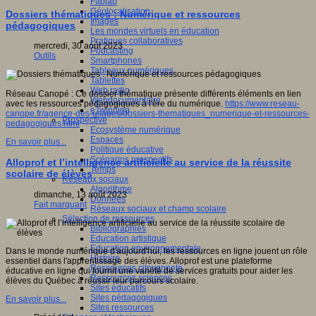
Fablab
Géolocalisation
Dossiers thématiques : Numérique et ressources
Images
pédagogiques
Les mondes virtuels en éducation
Pratiques collaboratives
mercredi, 30 août 2023
Podcasting
Outils
Smartphones
Tableaux numériques
Tablettes
Web radio
Réseau Canopé : Ce dossier thématique présente différents éléments en lien
Webdocumentaire
avec les ressources pédagogiques à l'ère du numérique.
https://www.reseau-
eTwinning
canope.fr/agence-des-usages/dossiers-thematiques_numerique-et-ressources-
Prospective
pedagogiques.html
Ecosystème numérique
Espaces
En savoir plus...
Politique éducative
Scénarios prospectifs
Alloprof et l’intelligence artificielle au service de la réussite
Temps
scolaire de élèves
Réseaux sociaux
Algorithme
dimanche, 13 août 2023
Données
Fait marquant
Réseaux sociaux et champ scolaire
Sélection de ressources
Bibliographies
Education artistique
Education environnementale
Dans le monde numérique d'aujourd'hui, les ressources en ligne jouent un rôle
Histoire
essentiel dans l'apprentissage des élèves. Alloprof est une plateforme
Ressources citoyenneté
éducative en ligne qui fournit une variété de services gratuits pour aider les
Ressources sciences
élèves du Québec à réussir leur parcours scolaire.
Sites éducatifs
Sites pédagogiques
En savoir plus...
Sites ressources