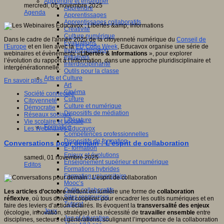
Apprendre et enseigner
mercredi, 05 novembre 2025
Apprendre
Agenda
Apprentissages
Apprentissages collaboratifs
Créativité
Culture numérique
Dans le cadre de l'année 2025 de la citoyenneté numérique du
Conseil de
Evaluations
l'Europe
et en lien avec la
EU Code Week
, Educavox organise une série de
Individualisation
webinaires et évènements «
Libertés & Informations
», pour explorer
Initiatives
l’évolution du rapport à l’information, dans une approche pluridisciplinaire et
Interdisciplinarité
intergénérationnelle.
Outils pour la classe
Arts et Culture
En savoir plus...
Art
Cinéma
Société connectée
Culture
Citoyenneté
Culture et numérique
Démocratie
Dispositifs de médiation
Réseaux sociaux
Littérature
Vie scolaire et sociale
Formation
Les Webinaires Educavox
Compétences professionnelles
Dispositifs de formation
Conversations pour demain : L’esprit de collaboration
E- formation
Enjeux et évolutions
samedi, 01 novembre 2025
Enseignement supérieur et numérique
Editos
Formations hybrides
Formation universitaire
Mooc’s
Outils collaboratifs
Les articles d’octobre
mettent en lumière une forme de
collaboration
Sites ressources
réflexive
, où tous doivent coopérer pour encadrer les outils numériques et en
Tutorat
faire des leviers d’action éclairés. Ils évoquent la
transversalité des enjeux
Jeux
(écologie, innovation, stratégie) et la nécessité de
travailler ensemble
entre
Jeu et éducation
disciplines, secteurs et générations, soulignant l’importance de la collaboration