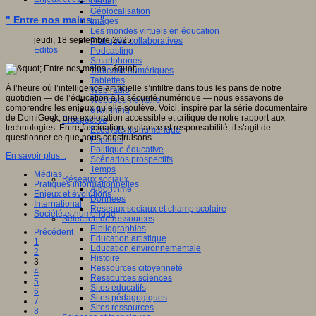
Fablab
Géolocalisation
" Entre nos mains..."
Images
Les mondes virtuels en éducation
jeudi, 18 septembre 2025
Pratiques collaboratives
Editos
Podcasting
Smartphones
Tableaux numériques
Tablettes
À l’heure où l’intelligence artificielle s’infiltre dans tous les pans de notre
Web radio
quotidien — de l’éducation à la sécurité numérique — nous essayons de
Webdocumentaire
comprendre les enjeux qu’elle soulève. Voici, inspiré par la série documentaire
eTwinning
de DomiGeek, une exploration accessible et critique de notre rapport aux
Prospective
technologies. Entre fascination, vigilance et responsabilité, il s’agit de
Ecosystème numérique
questionner ce que nous construisons…
Espaces
Politique éducative
En savoir plus...
Scénarios prospectifs
Temps
Médias
Réseaux sociaux
Pratiques informationnelles
Algorithme
Enjeux et évolutions
Données
International
Réseaux sociaux et champ scolaire
Société et numérique
Sélection de ressources
Bibliographies
Précédent
Education artistique
1
Education environnementale
2
Histoire
3
Ressources citoyenneté
4
Ressources sciences
5
Sites éducatifs
6
Sites pédagogiques
7
Sites ressources
8