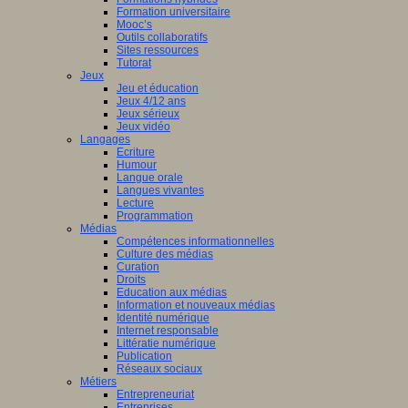
Formation universitaire
Mooc’s
Outils collaboratifs
Sites ressources
Tutorat
Jeux
Jeu et éducation
Jeux 4/12 ans
Jeux sérieux
Jeux vidéo
Langages
Ecriture
Humour
Langue orale
Langues vivantes
Lecture
Programmation
Médias
Compétences informationnelles
Culture des médias
Curation
Droits
Education aux médias
Information et nouveaux médias
Identité numérique
Internet responsable
Littératie numérique
Publication
Réseaux sociaux
Métiers
Entrepreneuriat
Entreprises