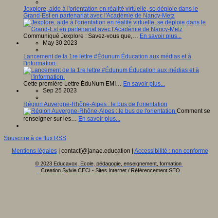
Jexplore, aide à l'orientation en réalité virtuelle, se déploie dans le
Grand-Est en partenariat avec l'Académie de Nancy-Metz
Communiqué Jexplore : Savez-vous que,…
En savoir plus...
May 30 2023
Lancement de la 1re lettre #Édunum Éducation aux médias et à
l'information.
Cette première Lettre ÉduNum EMI…
En savoir plus...
Sep 25 2023
Région Auvergne-Rhône-Alpes : le bus de l'orientation
Comment se
renseigner sur les…
En savoir plus...
Souscrire à ce flux RSS
Mentions légales
| contact[@]anae.education |
Accessibilité : non conforme
© 2023 Educavox, Ecole, pédagogie, enseignement, formation
Creation Sylvie CECI - Sites Internet / Référencement SEO