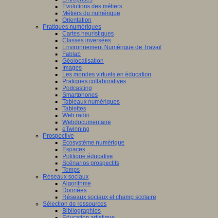
Evolutions des métiers
Métiers du numérique
Orientation
Pratiques numériques
Cartes heuristiques
Classes inversées
Environnement Numérique de Travail
Fablab
Géolocalisation
Images
Les mondes virtuels en éducation
Pratiques collaboratives
Podcasting
Smartphones
Tableaux numériques
Tablettes
Web radio
Webdocumentaire
eTwinning
Prospective
Ecosystème numérique
Espaces
Politique éducative
Scénarios prospectifs
Temps
Réseaux sociaux
Algorithme
Données
Réseaux sociaux et champ scolaire
Sélection de ressources
Bibliographies
Education artistique