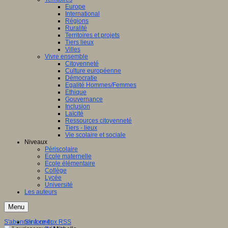
Europe
International
Régions
Ruralité
Territoires et projets
Tiers lieux
Villes
Vivre ensemble
Citoyenneté
Culture européenne
Démocratie
Egalité Hommes/Femmes
Ethique
Gouvernance
Inclusion
Laïcité
Ressources citoyenneté
Tiers - lieux
Vie scolaire et sociale
Niveaux
Périscolaire
Ecole maternelle
Ecole élémentaire
Collège
Lycée
Université
Les auteurs
Menu
S'abonner à ce flux RSS
S'informer