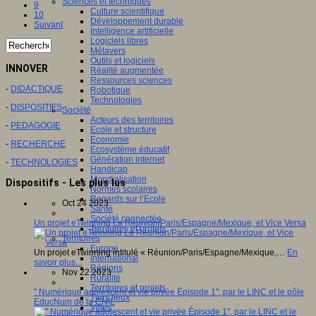
Sciences et techniques
9
Culture scientifique
10
Développement durable
Suivant
Intelligence artificielle
Logiciels libres
Métavers
Outils et logiciels
INNOVER
Réalité augmentée
Ressources sciences
-
DIDACTIQUE
Robotique
Technologies
-
DISPOSITIFS
Société
Acteurs des territoires
-
PEDAGOGIE
Ecole et structure
Economie
-
RECHERCHE
Ecosystème éducatif
Génération internet
-
TECHNOLOGIES
Handicap
Mondialisation
Dispositifs - Les plus lus
Normes scolaires
Regards sur l’Ecole
Oct 24 2023
Santé
Société connectée
Un projet eTwinning La Réunion/Paris/Espagne/Mexique, et Vice Versa
Territoires et projets
Territoires
Europe
Un projet eTwinning intitulé « Réunion/Paris/Espagne/Mexique,…
En
International
savoir plus...
Régions
Nov 22 2023
Ruralité
Territoires et projets
" Numérique adolescent et vie privée Épisode 1", par le LINC et le pôle
Tiers lieux
EducNum de la CNIL
Villes