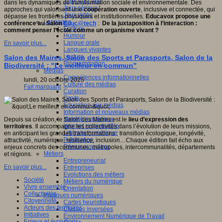
Jeux 4/12 ans
dans les dynamiques de transformation sociale et environnementale. Des
Jeux sérieux
approches qui valorisent une
coopération ouverte
, inclusive et connectée, qui
Jeux vidéo
dépasse les frontières physiques et institutionnelles.
Educavox propose une
Langages
conférence au Salon
Educ@tech
:
De la juxtaposition à l’interaction :
Ecriture
comment penser l’école comme un organisme vivant ?
Humour
Langue orale
En savoir plus...
Langues vivantes
Lecture
Salon des Maires, Salon des Sports et Parasports, Salon de la
Programmation
Biodiversité : "Le meilleur en commun"
Médias
Compétences informationnelles
lundi, 20 octobre 2025
Culture des médias
Fait marquant
Curation
Droits
Education aux médias
Information et nouveaux médias
Identité numérique
Depuis sa création, le Salon des Maires est le
lieu d’expression des
Internet responsable
territoires
. Il accompagne les collectivités dans l’évolution de leurs missions,
Littératie numérique
en anticipant les grandes transformations : transition écologique, longévité,
Publication
attractivité, numérique, résilience, inclusion…Chaque édition fait écho aux
Réseaux sociaux
enjeux concrets des communes, métropoles, intercommunalités, départements
Métiers
et régions.
Entrepreneuriat
En savoir plus...
Entreprises
Evolutions des métiers
Société
Métiers du numérique
Vivre ensemble
Orientation
Collectivités
Pratiques numériques
Citoyenneté
Cartes heuristiques
Acteurs des territoires
Classes inversées
Initiatives
Environnement Numérique de Travail
Enjeux et évolutions