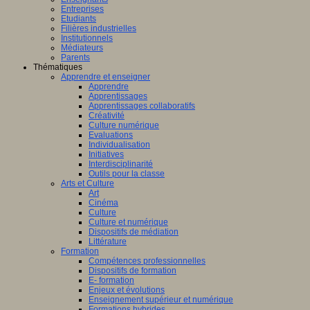
Entreprises
Etudiants
Filières industrielles
Institutionnels
Médiateurs
Parents
Thématiques
Apprendre et enseigner
Apprendre
Apprentissages
Apprentissages collaboratifs
Créativité
Culture numérique
Evaluations
Individualisation
Initiatives
Interdisciplinarité
Outils pour la classe
Arts et Culture
Art
Cinéma
Culture
Culture et numérique
Dispositifs de médiation
Littérature
Formation
Compétences professionnelles
Dispositifs de formation
E- formation
Enjeux et évolutions
Enseignement supérieur et numérique
Formations hybrides