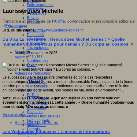
Débats
Faits marquants
Interviews
Laurissergues Michelle
Reportages
Brèves
Fondatrice et présidente de l’
An@é
, co-fondatrice et responsable éditoriale
Agenda
d'
Educavox
.
Innover
URL du site internet:
http://www.acteurs-ecoles.fr/
Didactique
Dispositifs
Du 8 au 11 novembre : Rencontres Michel Serres : « Quelle
Pédagogie
Recherche
humanité voulons-nous pour demain ? Du corps au cosmos. »
Technologies
Savoir(s)
mardi, 25 novembre 2025
Analyses
Agenda
Conférences
Outils
Pratiques
Acteurs de l'éducation
Le succès populaire des quatre premières éditions des rencontres
Animateurs
philosophiques Michel Serres a rendu indispensable l’organisation de la 5ème
Chercheurs
session pour collectivement et humblement ouvrir nos esprits à une réflexion
Collectivités
philosophique sur notre avenir, nos modes de vie, notre environnement…
Editeurs
EdTech
Ainsi, du 8 au 11 novembre, Agen accueillera en son centre ville cet
Encadrement
événement dont le thème est, cette année : « Quelle humanité voulons-nous
Enseignants
pour demain ? Du corps au cosmos. »
Entreprises
Etudiants
En savoir plus...
Filières industrielles
Institutionnels
Rencontres Michel Serres
Médiateurs
Parents
Les Webinaires Educavox : Libertés & Informations
Thématiques