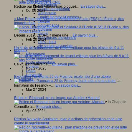
Vivre ensemble
Citoyenneté
Rédigé par Mehdi Arfaoui (sociologue)…
En savoir plus...
Culture européenne
Oct 06 2023
Démocratie
Egalité Hommes/Femmes
« Mon Entreprise Sociale et Solidaire à l’École (ESS) à l’École », des
Ethique
impacts réels
Gouvernance
Inclusion
Laïcité
Depuis 2019, L’ESPER mène une…
En savoir plus...
Ressources citoyenneté
Feb 20 2024
Tiers - lieux
Vie scolaire et sociale
Un kit de développement de l'esprit critique pour les élèves de 9 à 11
Niveaux
ans
Périscolaire
Ecole maternelle
Ecole élémentaire
Ce kit, à l'initiative de…
En savoir plus...
Collège
Nov 27 2023
Lycée
Université
Exposition Panorama 25 du Fresnoy, école née d’une utopie
Les auteurs
La
formation du Fresnoy –…
En savoir plus...
Mar 27 2024
Britten et Rimbaud mis en image par Antoine+Manuel
A la Chapelle
Corneille à…
En savoir plus...
Apr 08 2024
Région Nouvelle-Aquitaine : plan d’actions de prévention et de lutte
contre le harcèlement