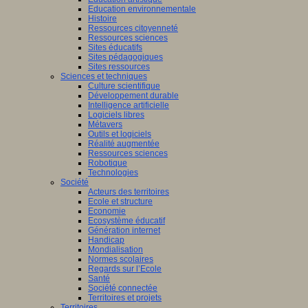
Education environnementale
Histoire
Ressources citoyenneté
Ressources sciences
Sites éducatifs
Sites pédagogiques
Sites ressources
Sciences et techniques
Culture scientifique
Développement durable
Intelligence artificielle
Logiciels libres
Métavers
Outils et logiciels
Réalité augmentée
Ressources sciences
Robotique
Technologies
Société
Acteurs des territoires
Ecole et structure
Economie
Ecosystème éducatif
Génération internet
Handicap
Mondialisation
Normes scolaires
Regards sur l’Ecole
Santé
Société connectée
Territoires et projets
Territoires