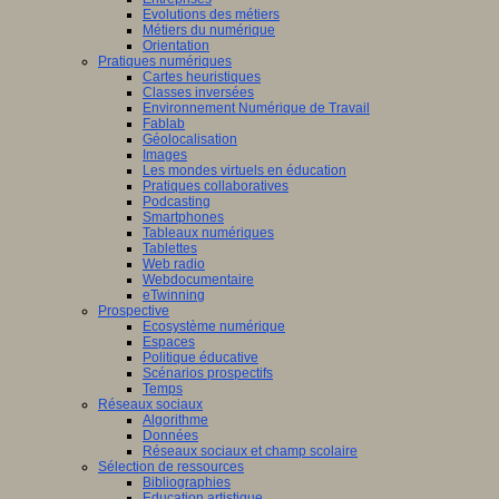
Evolutions des métiers
Métiers du numérique
Orientation
Pratiques numériques
Cartes heuristiques
Classes inversées
Environnement Numérique de Travail
Fablab
Géolocalisation
Images
Les mondes virtuels en éducation
Pratiques collaboratives
Podcasting
Smartphones
Tableaux numériques
Tablettes
Web radio
Webdocumentaire
eTwinning
Prospective
Ecosystème numérique
Espaces
Politique éducative
Scénarios prospectifs
Temps
Réseaux sociaux
Algorithme
Données
Réseaux sociaux et champ scolaire
Sélection de ressources
Bibliographies
Education artistique