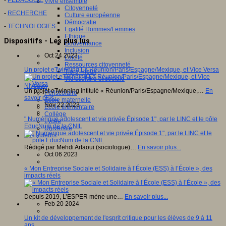
-
PEDAGOGIE
Vivre ensemble
Citoyenneté
-
RECHERCHE
Culture européenne
Démocratie
-
TECHNOLOGIES
Egalité Hommes/Femmes
Ethique
Dispositifs - Les plus lus
Gouvernance
Inclusion
Oct 24 2023
Laïcité
Ressources citoyenneté
Un projet eTwinning La Réunion/Paris/Espagne/Mexique, et Vice Versa
Tiers - lieux
Vie scolaire et sociale
Niveaux
Un projet eTwinning intitulé « Réunion/Paris/Espagne/Mexique,…
En
Périscolaire
savoir plus...
Ecole maternelle
Nov 22 2023
Ecole élémentaire
Collège
" Numérique adolescent et vie privée Épisode 1", par le LINC et le pôle
Lycée
EducNum de la CNIL
Université
Les auteurs
Rédigé par Mehdi Arfaoui (sociologue)…
En savoir plus...
Oct 06 2023
« Mon Entreprise Sociale et Solidaire à l’École (ESS) à l’École », des
impacts réels
Depuis 2019, L’ESPER mène une…
En savoir plus...
Feb 20 2024
Un kit de développement de l'esprit critique pour les élèves de 9 à 11
ans