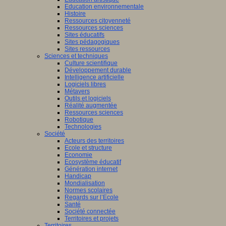
Education environnementale
Histoire
Ressources citoyenneté
Ressources sciences
Sites éducatifs
Sites pédagogiques
Sites ressources
Sciences et techniques
Culture scientifique
Développement durable
Intelligence artificielle
Logiciels libres
Métavers
Outils et logiciels
Réalité augmentée
Ressources sciences
Robotique
Technologies
Société
Acteurs des territoires
Ecole et structure
Economie
Ecosystème éducatif
Génération internet
Handicap
Mondialisation
Normes scolaires
Regards sur l’Ecole
Santé
Société connectée
Territoires et projets
Territoires