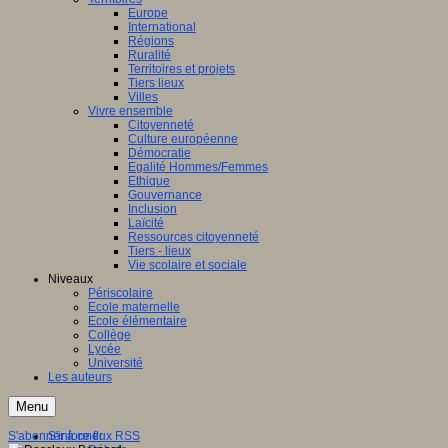
Europe
International
Régions
Ruralité
Territoires et projets
Tiers lieux
Villes
Vivre ensemble
Citoyenneté
Culture européenne
Démocratie
Egalité Hommes/Femmes
Ethique
Gouvernance
Inclusion
Laïcité
Ressources citoyenneté
Tiers - lieux
Vie scolaire et sociale
Niveaux
Périscolaire
Ecole maternelle
Ecole élémentaire
Collège
Lycée
Université
Les auteurs
Menu
S'abonner à ce flux RSS
S'informer