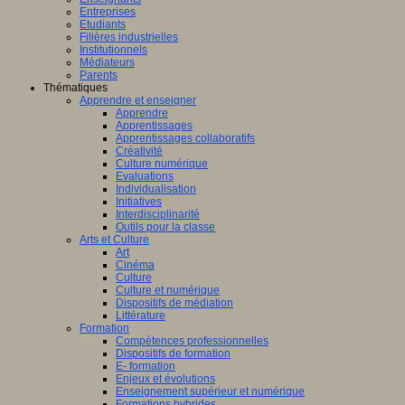
Entreprises
Etudiants
Filières industrielles
Institutionnels
Médiateurs
Parents
Thématiques
Apprendre et enseigner
Apprendre
Apprentissages
Apprentissages collaboratifs
Créativité
Culture numérique
Evaluations
Individualisation
Initiatives
Interdisciplinarité
Outils pour la classe
Arts et Culture
Art
Cinéma
Culture
Culture et numérique
Dispositifs de médiation
Littérature
Formation
Compétences professionnelles
Dispositifs de formation
E- formation
Enjeux et évolutions
Enseignement supérieur et numérique
Formations hybrides