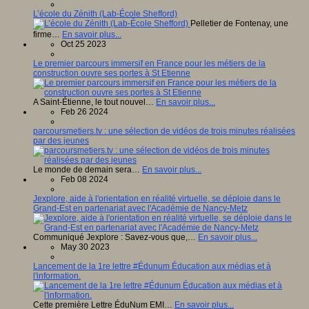
L’école du Zénith (Lab-École Shefford)
Pelletier de Fontenay, une
firme…
En savoir plus...
Oct 25 2023
Le premier parcours immersif en France pour les métiers de la
construction ouvre ses portes à St Etienne
A Saint-Étienne, le tout nouvel…
En savoir plus...
Feb 26 2024
parcoursmetiers.tv : une sélection de vidéos de trois minutes réalisées
par des jeunes
Le monde de demain sera…
En savoir plus...
Feb 08 2024
Jexplore, aide à l'orientation en réalité virtuelle, se déploie dans le
Grand-Est en partenariat avec l'Académie de Nancy-Metz
Communiqué Jexplore : Savez-vous que,…
En savoir plus...
May 30 2023
Lancement de la 1re lettre #Édunum Éducation aux médias et à
l'information.
Cette première Lettre ÉduNum EMI…
En savoir plus...