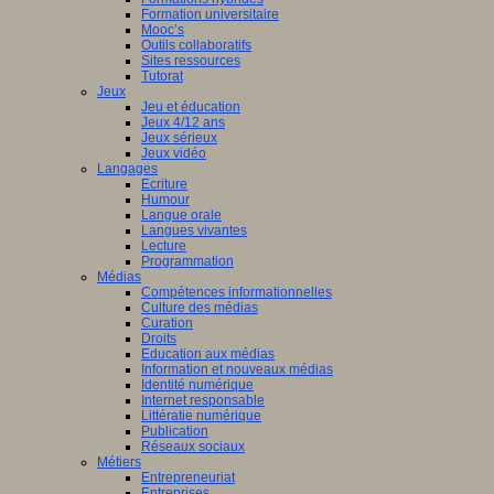
Formation universitaire
Mooc’s
Outils collaboratifs
Sites ressources
Tutorat
Jeux
Jeu et éducation
Jeux 4/12 ans
Jeux sérieux
Jeux vidéo
Langages
Ecriture
Humour
Langue orale
Langues vivantes
Lecture
Programmation
Médias
Compétences informationnelles
Culture des médias
Curation
Droits
Education aux médias
Information et nouveaux médias
Identité numérique
Internet responsable
Littératie numérique
Publication
Réseaux sociaux
Métiers
Entrepreneuriat
Entreprises