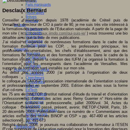
Débats
Faits marquants
Interviews
Desclaux Bernard
Reportages
Brèves
Conseiller d’orientation depuis 1978 (académie de Créteil puis de
Agenda
Versailles), directeur de CIO à partir de 90, je me suis très vite intéressé à
Innover
la formation des personnels de l’Education nationale. A partir de la page de
Didactique
mon site (
http://bdesclaux.jimdo.com/qui-suis-je/
) vous trouverez une bio
Dispositifs
Pédagogie
détaillée ainsi que la liste de mes publications.
Recherche
J’ai réalisé et organisé de nombreuses formations dans le cadre de la
Technologies
formation continue pour les COP, , les professeurs principaux, les
Savoir(s)
professeurs documentalistes, les chefs d’établissement, ainsi que des
Analyses
formations de formateurs et des formations sur site. Dans le cadre de la
Conférences
formation initiale, depuis la création des IUFM j’ai organisé la formation à
Outils
l’orientation pour les enseignants dans l’académie de Versailles
. Mes
Pratiques
supports de formation sont installés sur mon site.
Acteurs de l'éducation
Au début des années 2000 j’ai participé à l’organisation de deux
Animateurs
colloques :
Chercheurs
le colloque de l’AIOSP (association internationale de l’orientation scolaire
Collectivités
et professionnelle) en septembre 2001. Edition des actes sous la forme
Editeurs
d’un cd-rom.
EdTech
les 75 ans de l’INETOP (Institut national d’étude du travail et d’orientation
Encadrement
Enseignants
professionnelle). Edition des actes avec Remy Guerrier n° Hors-série de
Entreprises
l’Orientation scolaire et professionnelle, juillet 2005/vol. 34, Actes du
Etudiants
colloque : Orientation, passé, présent, avenir, INETOP-CNAM, Paris, 18-
Filières industrielles
20 décembre 2003. Publication dans ce numéro de « Commentaires aux
Institutionnels
articles extraits des revues BINOP et OSP » pp. 467-490 et les articles
Médiateurs
sélectionnés, pp. 491-673
Parents
Retraité depuis 2008, je poursuis ma collaboration de formateur à l’ESEN
Thématiques
(Ecole supérieure de l’éducation nationale) pour la formation des directeurs