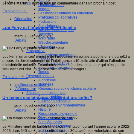
Fablab
Jérôme Martin
[3]
dont je ferai un commentaire dans un prochain post.
Géolocalisation
Images
En savoir plus...
Les mondes virtuels en éducation
Pratiques collaboratives
Orientation
Podcasting
Smartphones
Luc Ferry et l’Intelligence Artificielle
Tableaux numériques
Tablettes
mardi, 03 janvier 2023
Web radio
Débats
Webdocumentaire
eTwinning
Prospective
Ecosystème numérique
Luc Ferry, un ancien ministre de l’Education nationale a publié une tribune[1] à
Espaces
propos du développement de l’intelligence artificielle afin d’attirer l’attention
Politique éducative
ministérielle actuelle. Examinons les inquiétudes de l’auteur qui n’est pas le
Scénarios prospectifs
seul dans cet état. La méritocratie serait en danger !
Temps
Réseaux sociaux
En savoir plus...
Algorithme
Données
Intelligence artificielle
Réseaux sociaux et champ scolaire
IA Générative
Sélection de ressources
Bibliographies
Un temps scolaire pour l’orientation, enfin ?
Education artistique
Education environnementale
jeudi, 29 décembre 2022
Histoire
Débats
Ressources citoyenneté
Ressources sciences
Sites éducatifs
Sites pédagogiques
Le Ministère vient de lancer une expérimentation durant l’année scolaire 2022-
Sites ressources
2023 dans 640 collèges répartis dans les 30 académies volontaires de son