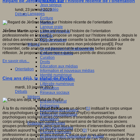
Regard de Jérôme Martin sur l’histoire récente de l’orientation
Jeux 4/12 ans
Jeux sérieux
Jeux vidéo
lundi, 23 janvier 2023
Langages
Débats
Ecriture
Humour
Langue orale
Jérôme Martin
après s’être intéressé à l’histoire de l’orientation
Langues vivantes
professionnelle en France[1], propose un regard sur l’histoire récente, depuis le
Lecture
début des années 2000[2]. Je vous en conseille la lecture préalable à celle de
Programmation
ce commentaire que j’avais annoncé dans mon précédent post[3]. Pour
Médias
l’essentiel, cette analyse est passionnante et ouvre de belles pistes de
Compétences informationnelles
réflexion. Je proposerai néanmoins quelques points de discussion.
Culture des médias
Curation
En savoir plus...
Droits
Education aux médias
Orientation
Information et nouveaux médias
Identité numérique
Cinq ans déjà, le statut de PsyEn
Internet responsable
Littératie numérique
mardi, 10 janvier 2023
Publication
Débats
Réseaux sociaux
Métiers
Entrepreneuriat
Entreprises
À la fin du ministère
Vallaud-Belkacem
un décret
[1]
instituait le corps unique
Evolutions des métiers
des psychologues de l’éducation nationale (PsyEn) réunissant les
Métiers du numérique
psychologues scolaires et les conseillers d’orientation-psychologue dans un
Orientation
corps unique à deux spécialités, maintenant ainsi de fait les deux anciens
Pratiques numériques
groupes professionnels, ainsi que leurs territoires d’interventions. Quelle est la
Cartes heuristiques
situation aujourd’hui des PsyEn spécialité EDO
[2]
? Leur environnement
Classes inversées
professionnel a quelque peu évolué. C’est ce que nous allons esquisser. Pour
Environnement Numérique de Travail
une période un peu plus longue (depuis le début de l’an 2000) voir l’article de