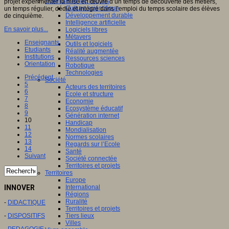
Sciences et techniques
projet expérimenter la mise en œuvre d’un temps de découverte des métiers,
Culture scientifique
un temps régulier, dédié et intégré dans l’emploi du temps scolaire des élèves
Développement durable
de cinquième.
Intelligence artificielle
En savoir plus...
Logiciels libres
Métavers
Enseignants
Outils et logiciels
Etudiants
Réalité augmentée
Institutions
Ressources sciences
Orientation
Robotique
Technologies
Précédent
Société
5
Acteurs des territoires
6
Ecole et structure
7
Economie
8
Ecosystème éducatif
9
Génération internet
10
Handicap
11
Mondialisation
12
Normes scolaires
13
Regards sur l’Ecole
14
Santé
Suivant
Société connectée
Territoires et projets
Territoires
Europe
International
INNOVER
Régions
Ruralité
-
DIDACTIQUE
Territoires et projets
Tiers lieux
-
DISPOSITIFS
Villes