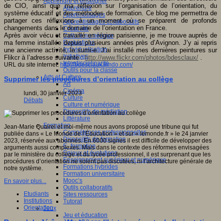
Apprendre et enseigner
de CIO, ainsi que ma réflexion sur l’organisation de l’orientation, du
Apprendre
système éducatif et des méthodes de formation. Ce blog me permettra de
Apprentissages
partager ces réflexions à un moment où se préparent de profonds
Apprentissages collaboratifs
changements dans le domaine de l’orientation en France.
Créativité
Après avoir vécu et travaillé en région parisienne, je me trouve auprès de
Culture numérique
ma femme installée depuis plusieurs années près d’Avignon. J’y ai repris
Evaluations
Individualisation
une ancienne activité, le sumi-e. J’ai installé mes dernières peintures sur
Initiatives
Flikcr à l’adresse suivante :
http://www.flickr.com/photos/bdesclaux/
.
Interdisciplinarité
URL du site internet:
http://bdesclaux.jimdo.com/
Outils pour la classe
Arts et Culture
Supprimer les procédures d’orientation au collège
Art
Cinéma
lundi, 30 janvier 2023
Culture
Débats
Culture et numérique
Dispositifs de médiation
Littérature
Formation
Jean-Marie Quairel et moi-même nous avons proposé une tribune qui fut
Compétences professionnelles
publiée dans « Le Monde de l’Éducation » et sur « lemonde.fr » le 24 janvier
Dispositifs de formation
2023, réservée aux abonnés. En 6000 signes il est difficile de développer des
E- formation
arguments aussi complexes. Mais dans le contexte des réformes envisagées
Enjeux et évolutions
par le ministère du collège et du lycée professionnel, il est surprenant que les
Enseignement supérieur et numérique
procédures d’orientation ne soient pas discutées, ni l’architecture générale de
Formations hybrides
notre système.
Formation universitaire
Mooc’s
En savoir plus...
Outils collaboratifs
Etudiants
Sites ressources
Institutions
Tutorat
Orientation
Jeux
Jeu et éducation