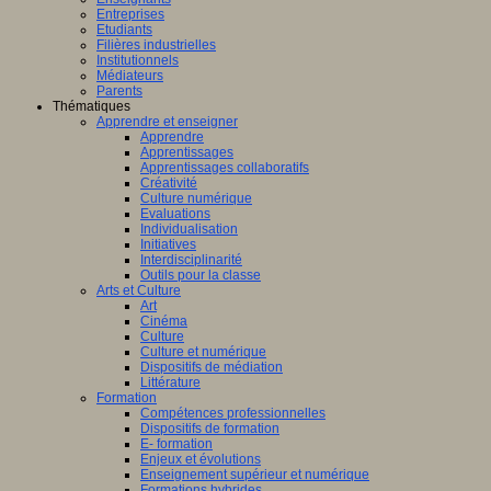
Entreprises
Etudiants
Filières industrielles
Institutionnels
Médiateurs
Parents
Thématiques
Apprendre et enseigner
Apprendre
Apprentissages
Apprentissages collaboratifs
Créativité
Culture numérique
Evaluations
Individualisation
Initiatives
Interdisciplinarité
Outils pour la classe
Arts et Culture
Art
Cinéma
Culture
Culture et numérique
Dispositifs de médiation
Littérature
Formation
Compétences professionnelles
Dispositifs de formation
E- formation
Enjeux et évolutions
Enseignement supérieur et numérique
Formations hybrides