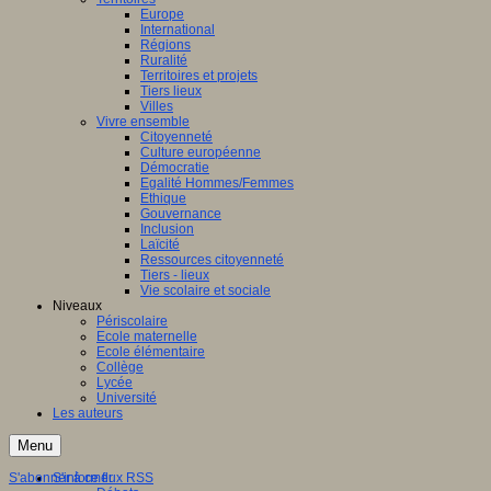
Europe
International
Régions
Ruralité
Territoires et projets
Tiers lieux
Villes
Vivre ensemble
Citoyenneté
Culture européenne
Démocratie
Egalité Hommes/Femmes
Ethique
Gouvernance
Inclusion
Laïcité
Ressources citoyenneté
Tiers - lieux
Vie scolaire et sociale
Niveaux
Périscolaire
Ecole maternelle
Ecole élémentaire
Collège
Lycée
Université
Les auteurs
Menu
S'abonner à ce flux RSS
S'informer