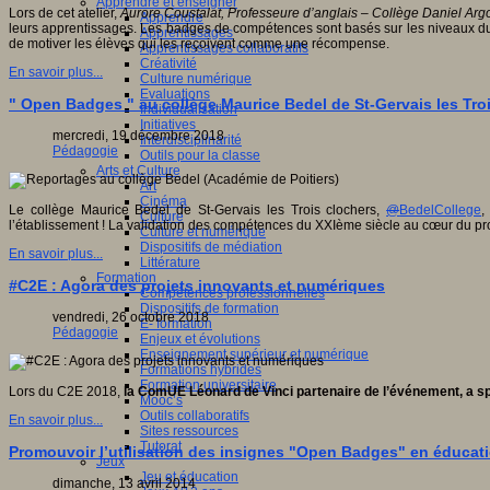
Apprendre et enseigner
Lors de cet atelier,
Aurore Coustalat, Professeure d’anglais – Collège Daniel Argo
Apprendre
leurs apprentissages. Les badges de compétences sont basés sur les niveaux du C
Apprentissages
de motiver les élèves qui les reçoivent comme une récompense.
Apprentissages collaboratifs
Créativité
En savoir plus...
Culture numérique
Evaluations
" Open Badges " au collège Maurice Bedel de St-Gervais les Troi
Individualisation
Initiatives
mercredi, 19 décembre 2018
Interdisciplinarité
Pédagogie
Outils pour la classe
Arts et Culture
Art
Cinéma
Le collège Maurice Bedel de St-Gervais les Trois clochers,
@
BedelCollege
,
Culture
l’établissement ! La validation des compétences du XXIème siècle au cœur du pro
Culture et numérique
Dispositifs de médiation
En savoir plus...
Littérature
Formation
#C2E : Agora des projets innovants et numériques
Compétences professionnelles
Dispositifs de formation
vendredi, 26 octobre 2018
E- formation
Pédagogie
Enjeux et évolutions
Enseignement supérieur et numérique
Formations hybrides
Formation universitaire
Lors du C2E 2018,
la ComUE Léonard de Vinci partenaire de l’événement, a sp
Mooc’s
Outils collaboratifs
En savoir plus...
Sites ressources
Tutorat
Promouvoir l’utilisation des insignes "Open Badges" en éducat
Jeux
Jeu et éducation
dimanche, 13 avril 2014