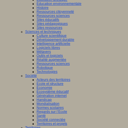
Education environnementale
Histoire
Ressources citoyenneté
Ressources sciences
Sites éducatifs
Sites pédagogiques
Sites ressources
Sciences et techniques
Culture scientifique
Développement durable
Intelligence artificielle
Logiciels libres
Métavers
Outils et logiciels
Réalité augmentée
Ressources sciences
Robotique
Technologies
Société
Acteurs des territoires
Ecole et structure
Economie
Ecosystème éducatif
Génération internet
Handicap
Mondialisation
Normes scolaires
Regards sur l’Ecole
Santé
Société connectée
Territoires et projets
Territoires