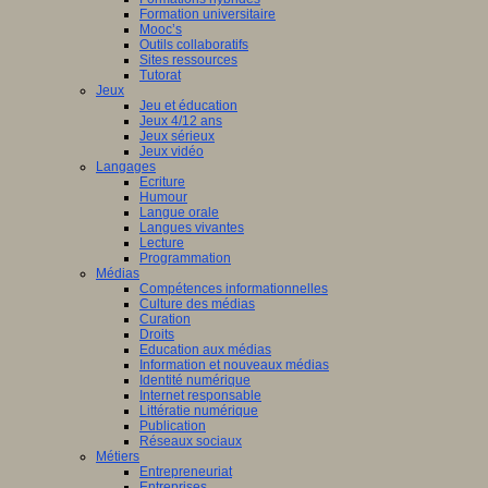
Formation universitaire
Mooc’s
Outils collaboratifs
Sites ressources
Tutorat
Jeux
Jeu et éducation
Jeux 4/12 ans
Jeux sérieux
Jeux vidéo
Langages
Ecriture
Humour
Langue orale
Langues vivantes
Lecture
Programmation
Médias
Compétences informationnelles
Culture des médias
Curation
Droits
Education aux médias
Information et nouveaux médias
Identité numérique
Internet responsable
Littératie numérique
Publication
Réseaux sociaux
Métiers
Entrepreneuriat
Entreprises