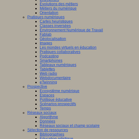
Evolutions des métiers
Métiers du numérique
Orientation
Pratiques numériques
Cartes heuristiques
Classes inversées
Environnement Numérique de Travail
Fablab
Géolocalisation
Images
Les mondes virtuels en éducation
Pratiques collaboratives
Podcasting
Smartphones
Tableaux numériques
Tablettes
Web radio
Webdocumentaire
eTwinning
Prospective
Ecosystème numérique
Espaces
Politique éducative
Scénarios prospectifs
Temps
Réseaux sociaux
Algorithme
Données
Réseaux sociaux et champ scolaire
Sélection de ressources
Bibliographies
Education artistique