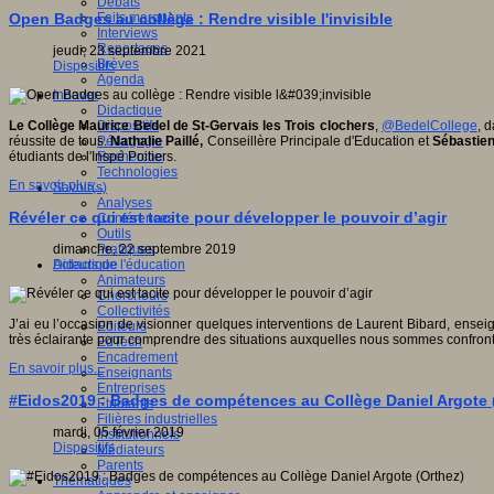
Débats
Faits marquants
Open Badges au collège : Rendre visible l'invisible
Interviews
Reportages
jeudi, 23 septembre 2021
Brèves
Dispositifs
Agenda
Innover
Didactique
Dispositifs
Le Collège Maurice Bedel de St-Gervais les Trois clochers
,
@BedelCollege
, 
Pédagogie
réussite de tous.
Nathalie Paillé,
Conseillère Principale d'Education et
Sébastie
Recherche
étudiants de l'Inspé Poitiers.
Technologies
En savoir plus...
Savoir(s)
Analyses
Révéler ce qui est tacite pour développer le pouvoir d’agir
Conférences
Outils
Pratiques
dimanche, 22 septembre 2019
Acteurs de l'éducation
Didactique
Animateurs
Chercheurs
Collectivités
J’ai eu l’occasion de visionner quelques interventions de Laurent Bibard, enseig
Editeurs
très éclairante pour comprendre des situations auxquelles nous sommes confron
EdTech
Encadrement
En savoir plus...
Enseignants
Entreprises
#Eidos2019 : Badges de compétences au Collège Daniel Argote 
Etudiants
Filières industrielles
mardi, 05 février 2019
Institutionnels
Dispositifs
Médiateurs
Parents
Thématiques