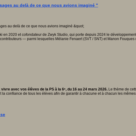
'usages au delà de ce que nous avions imaginé "
iki en 2020 et cofondateur de Zwyk Studio, qui porte depuis 2024 le développement
s contributeurs — parmi lesquelles Mélanie Fenaert (SVT / SNT) et Manon Fouques (F
vivre avec vos élèves de la PS à la 6ᵉ, du 16 au 24 mars 2026.
Le thème de cette
t la confiance de tous les élèves afin de garantir à chacune et à chacun les mêmes
ise