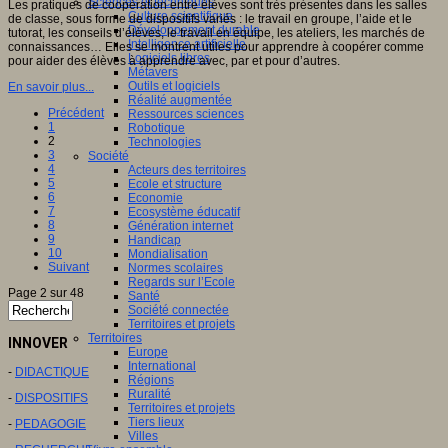
Sciences et techniques
Les pratiques de coopération entre élèves sont très présentes dans les salles
Culture scientifique
de classe, sous forme de dispositifs variés : le travail en groupe, l’aide et le
Développement durable
tutorat, les conseils d’élèves, le travail en équipe, les ateliers, les marchés de
Intelligence artificielle
connaissances… Elles se montrent utiles pour apprendre à coopérer comme
Logiciels libres
pour aider des élèves à apprendre avec, par et pour d’autres.
Métavers
Outils et logiciels
En savoir plus...
Réalité augmentée
Précédent
Ressources sciences
1
Robotique
2
Technologies
3
Société
4
Acteurs des territoires
5
Ecole et structure
6
Economie
7
Ecosystème éducatif
8
Génération internet
9
Handicap
10
Mondialisation
Suivant
Normes scolaires
Regards sur l’Ecole
Page 2 sur 48
Santé
Société connectée
Territoires et projets
Territoires
INNOVER
Europe
International
-
DIDACTIQUE
Régions
Ruralité
-
DISPOSITIFS
Territoires et projets
Tiers lieux
-
PEDAGOGIE
Villes