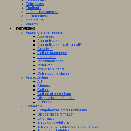
Entreprises
Etudiants
Filières industrielles
Institutionnels
Médiateurs
Parents
Thématiques
Apprendre et enseigner
Apprendre
Apprentissages
Apprentissages collaboratifs
Créativité
Culture numérique
Evaluations
Individualisation
Initiatives
Interdisciplinarité
Outils pour la classe
Arts et Culture
Art
Cinéma
Culture
Culture et numérique
Dispositifs de médiation
Littérature
Formation
Compétences professionnelles
Dispositifs de formation
E- formation
Enjeux et évolutions
Enseignement supérieur et numérique
Formations hybrides