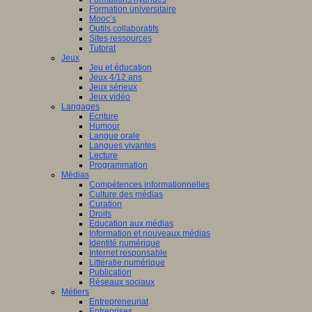
Formation universitaire
Mooc’s
Outils collaboratifs
Sites ressources
Tutorat
Jeux
Jeu et éducation
Jeux 4/12 ans
Jeux sérieux
Jeux vidéo
Langages
Ecriture
Humour
Langue orale
Langues vivantes
Lecture
Programmation
Médias
Compétences informationnelles
Culture des médias
Curation
Droits
Education aux médias
Information et nouveaux médias
Identité numérique
Internet responsable
Littératie numérique
Publication
Réseaux sociaux
Métiers
Entrepreneuriat
Entreprises