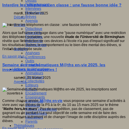
Débats
Faits marquants
Interdire les téléphones en classe : une fausse bonne idée ?
Interviews
Reportages
mardi, 18 février 2025
Brèves
Débats
Agenda
Innover
Didactique
Dispositifs
Alors que la France s'engage dans une "pause numérique" avec une restriction
Pédagogie
des téléphones portables, une nouvelle
étude de l’Université de Birmingham
Recherche
révèle que l'interdiction de ces devices à l'école n'a pas d'impact significatif sur
Technologies
les résultats scolaires, le comportement ou le bien-être mental des élèves, si
Savoir(s)
l'initiative déployée seule.
Analyses
En savoir plus...
Conférences
Outils
Semaine des mathématiques M@ths en-vie 2025, les
Pratiques
Acteurs de l'éducation
inscriptions sont ouvertes !
Animateurs
Chercheurs
samedi, 01 février 2025
Collectivités
Agenda
Editeurs
EdTech
Encadrement
Enseignants
Comme chaque année,
M@ths en-vie
vous propose une semaine d’activités à
Entreprises
vivre avec vos élèves de la PS à la 6ᵉ, du 10 au 15 mars 2025 sur le thème
Etudiants
"
Maths hors les murs
". Pas de compétition, pas de classement, pas de
Filières industrielles
gagnant ou de perdant ! Le seul objectif de cette semaine est de faire des
Institutionnels
mathématiques autrement et de changer l’image de cette discipline auprès des
Médiateurs
élèves.
Parents
Thématiques
En savoir plus...