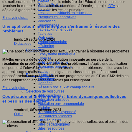
Fablab
d’excellence en informatique 42 et le ministère de l’Éducation nationale pour
Géolocalisation
favoriser la culture et l’éducation au numérique à l’école, le projet
IOTA
se
Images
déploie à grande échelle dans les écoles primaires.
Les mondes virtuels en éducation
Pratiques collaboratives
En savoir plus...
Podcasting
Smartphones
Une application innovante pour s'entrainer à résoudre des
Tableaux numériques
problèmes
Tablettes
Web radio
lundi, 16 septembre 2024
Webdocumentaire
Didactique
eTwinning
Prospective
Ecosystème numérique
Espaces
M@ths en-vie a développé une solution innovante au service de la
Politique éducative
résolution de problèmes : L’atelier des problèmes.
Il s'agit d'une application
Scénarios prospectifs
qui permet à l’élève de s’entraîner en résolution de problèmes en lien avec les
Temps
apprentissages réalisés par l’enseignant en classe. Les problèmes sont
Réseaux sociaux
proposés selon une progression et une programmation du CP au CM2 définies
Algorithme
dans l’application et personnalisables par l’enseignant.
Données
Réseaux sociaux et champ scolaire
En savoir plus...
Sélection de ressources
Bibliographies
Coopération et différenciation : Entre dynamiques collectives
Education artistique
et besoins des élèves
Education environnementale
Histoire
vendredi, 06 septembre 2024
Ressources citoyenneté
Outils
Ressources sciences
Sites éducatifs
Sites pédagogiques
Sites ressources