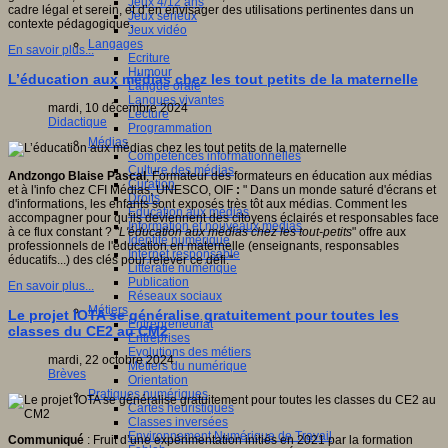
Jeux 4/12 ans
cadre légal et serein, et d’en envisager des utilisations pertinentes dans un
Jeux sérieux
contexte pédagogique.
Jeux vidéo
Langages
En savoir plus...
Ecriture
Humour
L’éducation aux médias chez les tout petits de la maternelle
Langue orale
Langues vivantes
mardi, 10 décembre 2024
Lecture
Didactique
Programmation
Médias
Compétences informationnelles
Culture des médias
Andzongo Blaise Pascal
, Formateur des formateurs en éducation aux médias
Curation
et à l'info chez CFI Médias, UNESCO, OIF
:
" Dans un monde saturé d'écrans et
Droits
d'informations, les enfants sont exposés très tôt aux médias. Comment les
Education aux médias
accompagner pour qu'ils deviennent des citoyens éclairés et responsables face
Information et nouveaux médias
à ce flux constant ? "
L'éducation aux médias chez les tout-petits
" offre aux
Identité numérique
professionnels de l'éducation en maternelle (enseignants, responsables
Internet responsable
éducatifs...) des clés pour relever ce défi."
Littératie numérique
Publication
En savoir plus...
Réseaux sociaux
Métiers
Le projet IOTA se généralise gratuitement pour toutes les
Entrepreneuriat
classes du CE2 au CM2
Entreprises
Evolutions des métiers
mardi, 22 octobre 2024
Métiers du numérique
Brèves
Orientation
Pratiques numériques
Cartes heuristiques
Classes inversées
Environnement Numérique de Travail
Communiqué
: Fruit d’une expérimentation initiés en 2021 par la formation