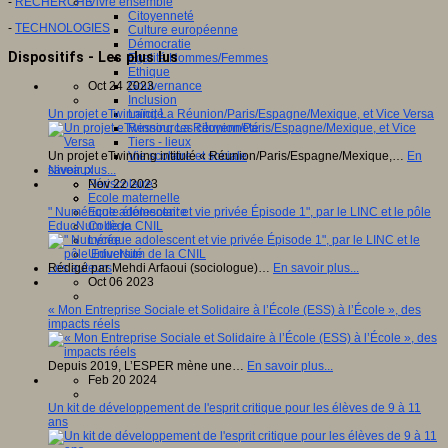
-
RECHERCHE
Vivre ensemble
Citoyenneté
-
TECHNOLOGIES
Culture européenne
Démocratie
Dispositifs - Les plus lus
Egalité Hommes/Femmes
Ethique
Oct 24 2023
Gouvernance
Inclusion
Un projet eTwinning La Réunion/Paris/Espagne/Mexique, et Vice Versa
Laïcité
Ressources citoyenneté
Tiers - lieux
Un projet eTwinning intitulé « Réunion/Paris/Espagne/Mexique,…
En
Vie scolaire et sociale
savoir plus...
Niveaux
Nov 22 2023
Périscolaire
Ecole maternelle
" Numérique adolescent et vie privée Épisode 1", par le LINC et le pôle
Ecole élémentaire
EducNum de la CNIL
Collège
Lycée
Université
Rédigé par Mehdi Arfaoui (sociologue)…
En savoir plus...
Les auteurs
Oct 06 2023
« Mon Entreprise Sociale et Solidaire à l’École (ESS) à l’École », des
impacts réels
Depuis 2019, L’ESPER mène une…
En savoir plus...
Feb 20 2024
Un kit de développement de l'esprit critique pour les élèves de 9 à 11
ans