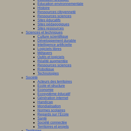
Education environnementale
Histoire
Ressources citoyenneté
Ressources sciences
Sites éducatifs
Sites pédagogiques
Sites ressources
Sciences et techniques
Culture scientifique
Développement durable
Intelligence artificielle
Logiciels libres
Métavers
Outils et logiciels
Réalité augmentée
Ressources sciences
Robotique
Technologies
Société
Acteurs des territoires
Ecole et structure
Economie
Ecosystème éducatif
Génération internet
Handicap
Mondialisation
Normes scolaires
Regards sur l’Ecole
Santé
Société connectée
Territoires et projets
Territoires