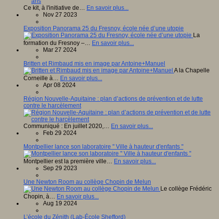
Ce kit, à l'initiative de…
En savoir plus...
Nov 27 2023
Exposition Panorama 25 du Fresnoy, école née d’une utopie
La
formation du Fresnoy –…
En savoir plus...
Mar 27 2024
Britten et Rimbaud mis en image par Antoine+Manuel
A la Chapelle
Corneille à…
En savoir plus...
Apr 08 2024
Région Nouvelle-Aquitaine : plan d’actions de prévention et de lutte
contre le harcèlement
Communiqué : En juillet 2020,…
En savoir plus...
Feb 29 2024
Montpellier lance son laboratoire " Ville à hauteur d'enfants "
Montpellier est la première ville…
En savoir plus...
Sep 29 2023
Une Newton Room au collège Chopin de Melun
Le collège Frédéric
Chopin, à…
En savoir plus...
Aug 19 2024
L’école du Zénith (Lab-École Shefford)