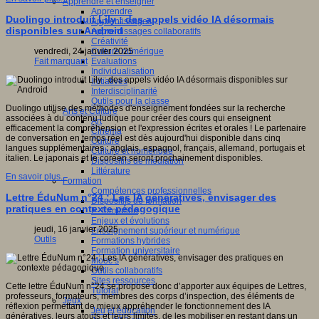
Apprendre et enseigner
Apprendre
Duolingo introduit Lily : des appels vidéo IA désormais
Apprentissages
disponibles sur Android
Apprentissages collaboratifs
Créativité
Culture numérique
vendredi, 24 janvier 2025
Evaluations
Fait marquant
Individualisation
Initiatives
Interdisciplinarité
Outils pour la classe
Duolingo utilise des méthodes d'enseignement fondées sur la recherche
Arts et Culture
associées à du contenu ludique pour créer des cours qui enseignent
Art
efficacement la compréhension et l'expression écrites et orales ! Le partenaire
Cinéma
de conversation en temps réel est dès aujourd'hui disponible dans cinq
Culture
langues supplémentaires : anglais, espagnol, français, allemand, portugais et
Culture et numérique
italien. Le japonais et le coréen seront prochainement disponibles.
Dispositifs de médiation
Littérature
En savoir plus...
Formation
Compétences professionnelles
Lettre ÉduNum n°24 : Les IA génératives, envisager des
Dispositifs de formation
pratiques en contexte pédagogique
E- formation
Enjeux et évolutions
jeudi, 16 janvier 2025
Enseignement supérieur et numérique
Outils
Formations hybrides
Formation universitaire
Mooc’s
Outils collaboratifs
Sites ressources
Cette lettre ÉduNum n°24 se propose donc d’apporter aux équipes de Lettres,
Tutorat
professeurs, formateurs, membres des corps d’inspection, des éléments de
Jeux
réflexion permettant de mieux appréhender le fonctionnement des IA
Jeu et éducation
génératives, leurs atouts et leurs limites, de les mobiliser en restant dans un