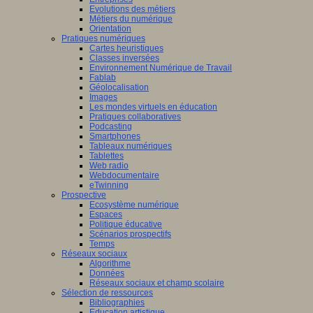
Evolutions des métiers
Métiers du numérique
Orientation
Pratiques numériques
Cartes heuristiques
Classes inversées
Environnement Numérique de Travail
Fablab
Géolocalisation
Images
Les mondes virtuels en éducation
Pratiques collaboratives
Podcasting
Smartphones
Tableaux numériques
Tablettes
Web radio
Webdocumentaire
eTwinning
Prospective
Ecosystème numérique
Espaces
Politique éducative
Scénarios prospectifs
Temps
Réseaux sociaux
Algorithme
Données
Réseaux sociaux et champ scolaire
Sélection de ressources
Bibliographies
Education artistique