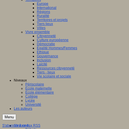
Europe
International
Régions
Ruralité
Territoires et projets
Tiers lieux
Villes
Vivre ensemble
Citoyenneté
Culture européenne
Démocratie
Egalité Hommes/Femmes
Ethique
Gouvernance
Inclusion
Laïcité
Ressources citoyenneté
Tiers - lieux
Vie scolaire et sociale
Niveaux
Périscolaire
Ecole maternelle
Ecole élémentaire
Collège
Lycée
Université
Les auteurs
Menu
S'abonner à ce flux RSS
S'informer