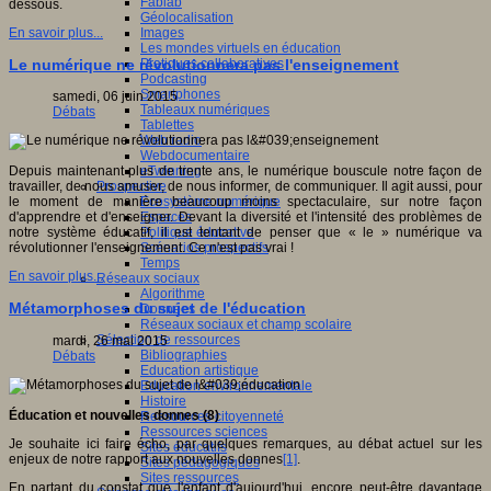
Fablab
dessous.
Géolocalisation
Images
En savoir plus...
Les mondes virtuels en éducation
Pratiques collaboratives
Le numérique ne révolutionnera pas l'enseignement
Podcasting
Smartphones
samedi, 06 juin 2015
Tableaux numériques
Débats
Tablettes
Web radio
Webdocumentaire
eTwinning
Depuis maintenant plus de trente ans, le numérique bouscule notre façon de
Prospective
travailler, de nous amuser, de nous informer, de communiquer. Il agit aussi, pour
Ecosystème numérique
le moment de manière beaucoup moins spectaculaire, sur notre façon
Espaces
d'apprendre et d'enseigner. Devant la diversité et l'intensité des problèmes de
Politique éducative
notre système éducatif, il est tentant de penser que « le » numérique va
Scénarios prospectifs
révolutionner l'enseignement. Ce n'est pas vrai !
Temps
En savoir plus...
Réseaux sociaux
Algorithme
Métamorphoses du sujet de l'éducation
Données
Réseaux sociaux et champ scolaire
Sélection de ressources
mardi, 26 mai 2015
Bibliographies
Débats
Education artistique
Education environnementale
Histoire
Éducation et nouvelles donnes (8)
Ressources citoyenneté
Ressources sciences
Je souhaite ici faire écho, par quelques remarques, au débat actuel sur les
Sites éducatifs
enjeux de notre rapport aux nouvelles donnes
[1]
.
Sites pédagogiques
Sites ressources
En partant du constat que l'enfant d'aujourd'hui, encore peut-être davantage