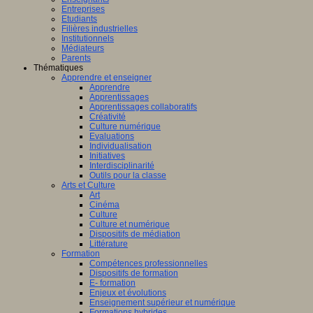
Entreprises
Etudiants
Filières industrielles
Institutionnels
Médiateurs
Parents
Thématiques
Apprendre et enseigner
Apprendre
Apprentissages
Apprentissages collaboratifs
Créativité
Culture numérique
Evaluations
Individualisation
Initiatives
Interdisciplinarité
Outils pour la classe
Arts et Culture
Art
Cinéma
Culture
Culture et numérique
Dispositifs de médiation
Littérature
Formation
Compétences professionnelles
Dispositifs de formation
E- formation
Enjeux et évolutions
Enseignement supérieur et numérique
Formations hybrides