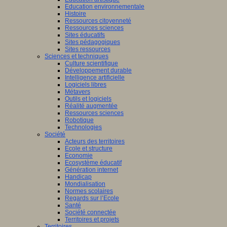
Education environnementale
Histoire
Ressources citoyenneté
Ressources sciences
Sites éducatifs
Sites pédagogiques
Sites ressources
Sciences et techniques
Culture scientifique
Développement durable
Intelligence artificielle
Logiciels libres
Métavers
Outils et logiciels
Réalité augmentée
Ressources sciences
Robotique
Technologies
Société
Acteurs des territoires
Ecole et structure
Economie
Ecosystème éducatif
Génération internet
Handicap
Mondialisation
Normes scolaires
Regards sur l’Ecole
Santé
Société connectée
Territoires et projets
Territoires