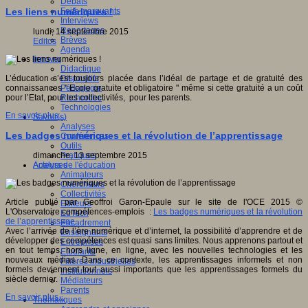
Débats
Faits marquants
Les liens numériques !
Interviews
Reportages
lundi, 14 septembre 2015
Brèves
Editos
Agenda
Innover
Didactique
Dispositifs
L’éducation s’est toujours placée dans l’idéal de partage et de gratuité des
Pédagogie
connaissances " Ecole gratuite et obligatoire " même si cette gratuité a un coût
Recherche
pour l’Etat, pour les collectivités, pour les parents.
Technologies
En savoir plus...
Savoir(s)
Analyses
Les badges numériques et la révolution de l’apprentissage
Conférences
Outils
Pratiques
dimanche, 13 septembre 2015
Acteurs de l'éducation
Analyses
Animateurs
Chercheurs
Collectivités
Article publié par Geoffroi Garon-Epaule sur le site de l'OCE 2015 ©
Editeurs
L'Observatoire compétences-emplois :
Les badges numériques et la révolution
EdTech
de l’apprentissage
Encadrement
Avec l’arrivée de l’ère numérique et d’internet, la possibilité d’apprendre et de
Enseignants
développer des compétences est quasi sans limites. Nous apprenons partout et
Entreprises
en tout temps, hors ligne, en ligne, avec les nouvelles technologies et les
Etudiants
nouveaux médias. Dans ce contexte, les apprentissages informels et non
Filières industrielles
formels deviennent tout aussi importants que les apprentissages formels du
Institutionnels
siècle dernier.
Médiateurs
Parents
En savoir plus...
Thématiques