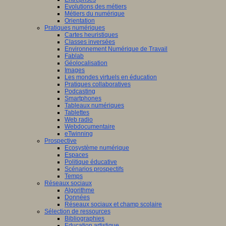
Evolutions des métiers
Métiers du numérique
Orientation
Pratiques numériques
Cartes heuristiques
Classes inversées
Environnement Numérique de Travail
Fablab
Géolocalisation
Images
Les mondes virtuels en éducation
Pratiques collaboratives
Podcasting
Smartphones
Tableaux numériques
Tablettes
Web radio
Webdocumentaire
eTwinning
Prospective
Ecosystème numérique
Espaces
Politique éducative
Scénarios prospectifs
Temps
Réseaux sociaux
Algorithme
Données
Réseaux sociaux et champ scolaire
Sélection de ressources
Bibliographies
Education artistique