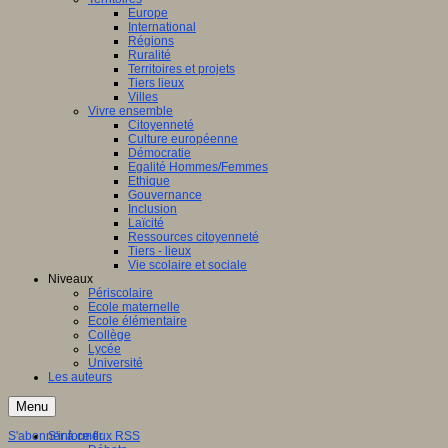
Europe
International
Régions
Ruralité
Territoires et projets
Tiers lieux
Villes
Vivre ensemble
Citoyenneté
Culture européenne
Démocratie
Egalité Hommes/Femmes
Ethique
Gouvernance
Inclusion
Laïcité
Ressources citoyenneté
Tiers - lieux
Vie scolaire et sociale
Niveaux
Périscolaire
Ecole maternelle
Ecole élémentaire
Collège
Lycée
Université
Les auteurs
Menu
S'abonner à ce flux RSS
S'informer