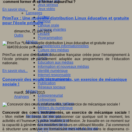
Jeux 4/12 ans
:
comment former et se former aujourd'hui ?
Jeux sérieux
Jeux vidéo
En savoir plus...
Langages
Ecriture
PrimTux : Une nouvelle distribution Linux éducative et gratuite
Humour
pour l'école primaire
Langue orale
Langues vivantes
dimanche, 21 juin 2015
Lecture
Outils
Programmation
Médias
Compétences informationnelles
Culture des médias
Curation
PrimTux est une distribution éducative française créée pour l’enseignement à
Droits
l’école primaire et parfaitement adaptée aux programmes de l’éducation
Education aux médias
nationale.
Information et nouveaux médias
Identité numérique
En savoir plus...
Internet responsable
Littératie numérique
Concevoir des cours instrumentés, un exercice de mécanique
Publication
sociale !
Réseaux sociaux
Métiers
mardi, 16 juin 2015
Entrepreneuriat
Analyses
Entreprises
Evolutions des métiers
Métiers du numérique
Orientation
Concevoir des cours instrumentés, un exercice de mécanique sociale !
Pratiques numériques
-
Mon métier ne cesse de me passionner car quelque soit le moment, les
Cartes heuristiques
activités et l’humeur j’y puise matière à réflexion. Je travaille en ce moment sur
Classes inversées
la capacité à générer des modèles de cours en utilisant Moodle. J’ai commencé
Environnement Numérique de Travail
à structurer une analyse en formalisant mes réflexions dans le diaporama ci-