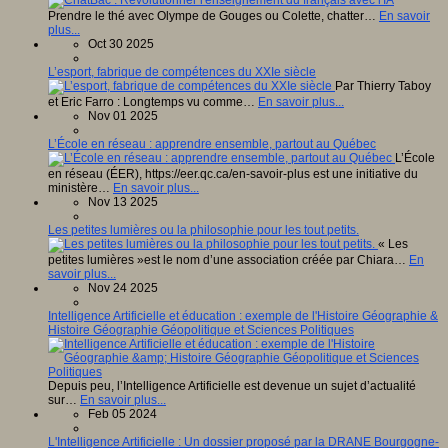
Prendre le thé avec Olympe de Gouges ou Colette, chatter…
En savoir
plus...
Oct 30 2025
L’esport, fabrique de compétences du XXIe siècle
Par Thierry Taboy
et Eric Farro : Longtemps vu comme…
En savoir plus...
Nov 01 2025
L’École en réseau : apprendre ensemble, partout au Québec
L’École
en réseau (ÉER), https://eer.qc.ca/en-savoir-plus est une initiative du
ministère…
En savoir plus...
Nov 13 2025
Les petites lumières ou la philosophie pour les tout petits.
« Les
petites lumières »est le nom d’une association créée par Chiara…
En
savoir plus...
Nov 24 2025
Intelligence Artificielle et éducation : exemple de l'Histoire Géographie &
Histoire Géographie Géopolitique et Sciences Politiques
Depuis peu, l’Intelligence Artificielle est devenue un sujet d’actualité
sur…
En savoir plus...
Feb 05 2024
L'Intelligence Artificielle : Un dossier proposé par la DRANE Bourgogne-