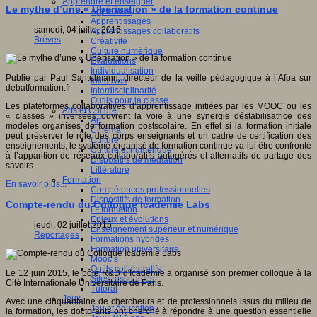
Apprendre et enseigner
Le mythe d’une « Ubérisation » de la formation continue
Apprendre
Apprentissages
samedi, 04 juillet 2015
Apprentissages collaboratifs
Brèves
Créativité
Culture numérique
Evaluations
Individualisation
Publié par Paul Santelmann, directeur de la veille pédagogique à l’Afpa sur
Initiatives
debatformation.fr
Interdisciplinarité
Outils pour la classe
Les plateformes collaboratives d’apprentissage initiées par les MOOC ou les
Arts et Culture
« classes » inversées ouvrent la voie à une synergie déstabilisatrice des
Art
modèles organisés de formation postscolaire. En effet si la formation initiale
Cinéma
peut préserver le rôle des corps enseignants et un cadre de certification des
Culture
enseignements, le système organisé de formation continue va lui être confronté
Culture et numérique
à l’apparition de réseaux collaboratifs autogérés et alternatifs de partage des
Dispositifs de médiation
savoirs.
Littérature
Formation
En savoir plus...
Compétences professionnelles
Dispositifs de formation
Compte-rendu du Colloque Icademie Labs
E- formation
Enjeux et évolutions
jeudi, 02 juillet 2015
Enseignement supérieur et numérique
Reportages
Formations hybrides
Formation universitaire
Mooc’s
Outils collaboratifs
Le 12 juin 2015, le pôle R&D d'Icademie a organisé son premier colloque à la
Sites ressources
Cité Internationale Universitaire de Paris.
Tutorat
Jeux
Avec une cinquantaine de chercheurs et de professionnels issus du milieu de
Jeu et éducation
la formation, les doctorants ont cherché à répondre à une question essentielle