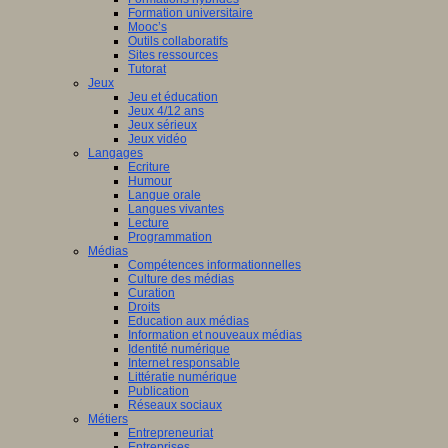
Formation universitaire
Mooc’s
Outils collaboratifs
Sites ressources
Tutorat
Jeux
Jeu et éducation
Jeux 4/12 ans
Jeux sérieux
Jeux vidéo
Langages
Ecriture
Humour
Langue orale
Langues vivantes
Lecture
Programmation
Médias
Compétences informationnelles
Culture des médias
Curation
Droits
Education aux médias
Information et nouveaux médias
Identité numérique
Internet responsable
Littératie numérique
Publication
Réseaux sociaux
Métiers
Entrepreneuriat
Entreprises