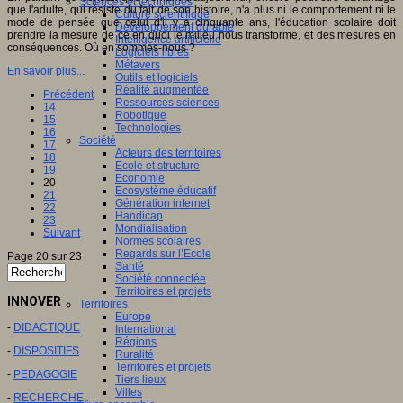
Sciences et techniques
que l'adulte, qui résiste du fait de son histoire, n'a plus ni le comportement ni le
Culture scientifique
mode de pensée que celui d'il y a cinquante ans, l'éducation scolaire doit
Développement durable
prendre la mesure de ce en quoi le milieu nous transforme, et des mesures en
Intelligence artificielle
conséquences. Où en sommes-nous ?
Logiciels libres
Métavers
En savoir plus...
Outils et logiciels
Réalité augmentée
Précédent
Ressources sciences
14
Robotique
15
Technologies
16
Société
17
Acteurs des territoires
18
Ecole et structure
19
Economie
20
Ecosystème éducatif
21
Génération internet
22
Handicap
23
Mondialisation
Suivant
Normes scolaires
Regards sur l’Ecole
Page 20 sur 23
Santé
Société connectée
Territoires et projets
INNOVER
Territoires
Europe
-
DIDACTIQUE
International
Régions
-
DISPOSITIFS
Ruralité
Territoires et projets
-
PEDAGOGIE
Tiers lieux
Villes
-
RECHERCHE