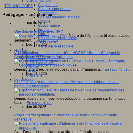
Vivre ensemble
Citoyenneté
-
TECHNOLOGIES
Culture européenne
Démocratie
Pédagogie - Les plus lus
Egalité Hommes/Femmes
Ethique
Jan 06 2026
Gouvernance
Inclusion
Que dois-je évaluer avec l'IA ?
Laïcité
À l’ère de l’IA, il ne suffit plus d’évaluer
Ressources citoyenneté
seulement…
En savoir plus...
Tiers - lieux
Dec 17 2025
Vie scolaire et sociale
Niveaux
IA et éducation : le chatbot en HG et HGGSP- Histoire-Géographie,
Périscolaire
Géopolitique et Sciences Politiques-
Ecole maternelle
Ecole élémentaire
Collège
Depuis, la rentrée, j'ai un nouveau dada : m'amuser à…
En savoir plus...
Lycée
Dec 01 2025
Université
Les auteurs
Expérimenter plusieurs usages de l'IA en vue de l'élaboration des
parcours d'orientation.
Depuis plusieurs années, je développe un programme sur l'orientation
basé…
En savoir plus...
Jan 08 2025
Projet interdisciplinaire : S’informer avec l’Intelligence Artificielle
générative
Avec l’essor de l’intelligence artificielle générative, comment