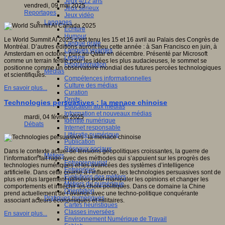
Jeux 4/12 ans
vendredi, 09 mai 2025
Jeux sérieux
Reportages
Jeux vidéo
sité
Langages
Ecriture
c
Humour
Le World Summit AI 2025 s’est tenu les 15 et 16 avril au Palais des Congrès de
Langue orale
al
Montréal. D’autres éditions auront lieu cette année : à San Francisco en juin, à
Langues vivantes
),
Amsterdam en octobre, puis au Qatar en décembre. Présenté par Microsoft
Lecture
comme un terrain fertile pour les idées les plus audacieuses, le sommet se
Programmation
positionne comme un observatoire mondial des futures percées technologiques
Médias
ique
et scientifiques.
Compétences informationnelles
ent
Culture des médias
if
En savoir plus...
Curation
Droits
Technologies persuasives : la menace chinoise
Education aux médias
Information et nouveaux médias
mardi, 04 février 2025
Identité numérique
Débats
Internet responsable
ves
Littératie numérique
Publication
ches
Réseaux sociaux
ntes
Dans le contexte actuel de tensions géopolitiques croissantes, la guerre de
Métiers
l’information fait rage avec des méthodes qui s’appuient sur les progrès des
Entrepreneuriat
technologies numériques et les avancées des systèmes d’intelligence
Entreprises
ne
artificielle. Dans cette course à l’influence, les technologies persuasives sont de
Evolutions des métiers
plus en plus largement utilisées pour manipuler les opinions et changer les
Métiers du numérique
comportements et infléchir les choix politiques. Dans ce domaine la Chine
Orientation
res,
prend actuellement de l’avance avec une techno-politique conquérante
Pratiques numériques
tions,
associant acteurs économiques et militaires.
Cartes heuristiques
ires
Classes inversées
En savoir plus...
Environnement Numérique de Travail
ntions