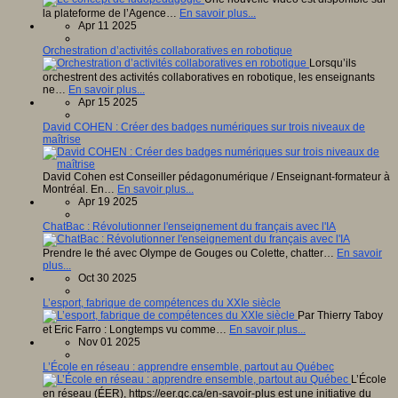
la plateforme de l’Agence…
En savoir plus...
Apr 11 2025
Orchestration d’activités collaboratives en robotique
Lorsqu’ils
orchestrent des activités collaboratives en robotique, les enseignants
ne…
En savoir plus...
Apr 15 2025
David COHEN : Créer des badges numériques sur trois niveaux de
maîtrise
David Cohen est Conseiller pédagonumérique / Enseignant-formateur à
Montréal. En…
En savoir plus...
Apr 19 2025
ChatBac : Révolutionner l'enseignement du français avec l'IA
Prendre le thé avec Olympe de Gouges ou Colette, chatter…
En savoir
plus...
Oct 30 2025
L’esport, fabrique de compétences du XXIe siècle
Par Thierry Taboy
et Eric Farro : Longtemps vu comme…
En savoir plus...
Nov 01 2025
L’École en réseau : apprendre ensemble, partout au Québec
L’École
en réseau (ÉER), https://eer.qc.ca/en-savoir-plus est une initiative du