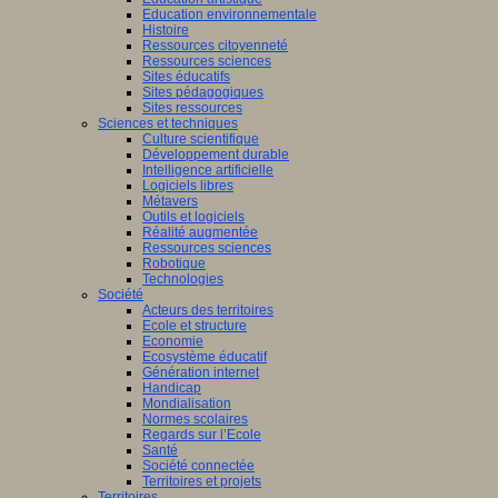
Education environnementale
Histoire
Ressources citoyenneté
ants
Ressources sciences
nent
Sites éducatifs
Sites pédagogiques
sus
Sites ressources
entissage)
Sciences et techniques
Culture scientifique
ment
Développement durable
Intelligence artificielle
Logiciels libres
Métavers
Outils et logiciels
tissage).
Réalité augmentée
Ressources sciences
Robotique
Technologies
Société
Acteurs des territoires
dre,
Ecole et structure
Economie
Ecosystème éducatif
Génération internet
eurs
Handicap
Mondialisation
Normes scolaires
Regards sur l’Ecole
tion,
Santé
Société connectée
Territoires et projets
Territoires