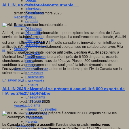
Débats
gnition,
Faits marquants
ALL IN, un carrefour incontournable …
e
Interviews
,
Reportages
dimanche, 28 septembre 2025
Brèves
e).
Reportages
Agenda
Innover
Didactique
Dispositifs
ALL IN, un carrefour incontournable …pour explorer les avancées de l’IA au
Pédagogie
service de la transformation
économique.
La conférence internationale,
ALL IN
Recherche
[i]
est une initiative de
SCALE AI.
, pôle canadien d'innovation en intelligence
Technologies
artificielle (IA) reconnu mondialement et organisée en collaboration avec
Mila
Savoir(s)
tes
[ii]
, Institut québécois d'intelligence artificielle. L’édition
ALL IN 2025
, tenu à
Analyses
e,
Montréal les 24 et 25 septembre, a réuni près de 6 500 dirigeants, experts,
Conférences
olaire
chercheurs et innovateurs issus de 40 pays. Plus de 200 conférenciers ont
Outils
contribué à une programmation qui souligne à la fois le dynamisme de
Pratiques
que,
l’écosystème d’innovation canadien et le leadership de l’IA du Canada sur la
Acteurs de l'éducation
scène mondiale.
Animateurs
,
Chercheurs
En savoir plus...
Collectivités
a
Editeurs
ALL IN 2025 : Montréal se prépare à accueillir 6 000 experts de
EdTech
l’IA les 24&25 septembre
Encadrement
Enseignants
Entreprises
vendredi, 29 août 2025
.
Etudiants
Agenda
Filières industrielles
Institutionnels
Médiateurs
Parents
s
Le Canada s’apprête à accueillir l’un des plus grands rendez-vous
Thématiques
mondiaux consacrés à l’intelligence artificielle.
Les 24 et 25 septembre, le