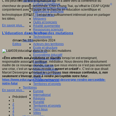
Sciences et techniques
C’est peut-être ce titre énigmatique qui m’a attiré vers la conférence du
Culture scientifique
[i]
chercheur de grande renommée, Chin-Chung Tsai, qu’offrait le CEAP UQAM
Développement durable
conjointement avec l'Équipe de recherche en éducation scientifique et
Intelligence artificielle
[ii]
technologique (EREST
) et qui m’a suffisamment intéressé pour en partager
Logiciels libres
les idées.
Métavers
Outils et logiciels
En savoir plus...
Réalité augmentée
Ressources sciences
L'éducation dans le choc des mutations
Robotique
Technologies
dimanche, 01 septembre 2024
Société
Editos
Acteurs des territoires
Ecole et structure
Economie
Ecosystème éducatif
«
Être attentifs aux évolutions et réactifs
lorsqu’on est enseignant,
Génération internet
responsable associatif, politique, médiateur. Nous devons être absolument
Handicap
maître
de ce nouveau monde, car ce que nous vivons ce n’est pas seulement
Mondialisation
une crise, c’est un nouveau monde «
ouvert et créatif
». C’est ce que disait
Normes scolaires
Marcel Desvergne exhortant les politiques
tous niveaux confondus, à, non
Regards sur l’Ecole
seulement s’investir, mais à rendre perceptible notre futur
.
Santé
https://www.educavox.fr/alaune/marcel-desvergne-rendre-perceptible-
Société connectée
notre-futur
Territoires et projets
Territoires
En savoir plus...
Europe
International
Précédent
Régions
1
Ruralité
2
Territoires et projets
3
Tiers lieux
4
Villes
5