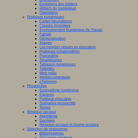
Evolutions des métiers
Métiers du numérique
Orientation
tissage
Pratiques numériques
Cartes heuristiques
mance,
/www.scaleai.ca/fr/
Classes inversées
Environnement Numérique de Travail
Fablab
ctives
Géolocalisation
Images
Les mondes virtuels en éducation
Pratiques collaboratives
Podcasting
eurs
Smartphones
/mila.quebec/fr
Tableaux numériques
que
Tablettes
naires,
Web radio
didactique,
Webdocumentaire
eTwinning
pédagogie
Prospective
Ecosystème numérique
Espaces
ciences
Politique éducative
Scénarios prospectifs
tion
Temps
Réseaux sociaux
iner
Algorithme
Données
ons
Réseaux sociaux et champ scolaire
Sélection de ressources
Bibliographies
Education artistique