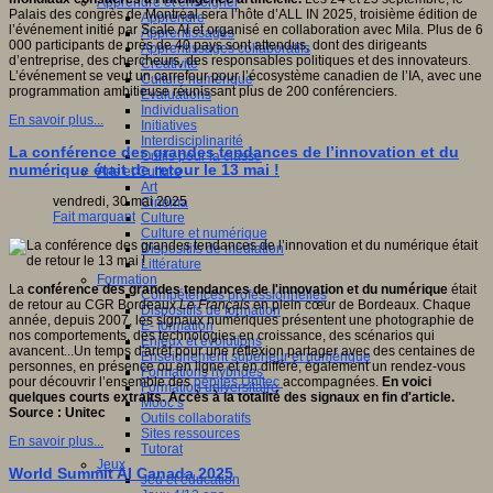
Apprendre et enseigner
Palais des congrès de Montréal sera l’hôte d’ALL IN 2025, troisième édition de
Apprendre
ctive
l’événement initié par Scale AI et organisé en collaboration avec Mila. Plus de 6
Apprentissages
ve,
000 participants de près de 40 pays sont attendus, dont des dirigeants
Apprentissages collaboratifs
ientifique,
d’entreprise, des chercheurs, des responsables politiques et des innovateurs.
Créativité
que,
L’événement se veut un carrefour pour l’écosystème canadien de l’IA, avec une
Culture numérique
pédagogique,
programmation ambitieuse réunissant plus de 200 conférenciers.
Evaluations
gnitive,
Individualisation
ophique
En savoir plus...
Initiatives
Interdisciplinarité
que.
La conférence des grandes tendances de l’innovation et du
Outils pour la classe
numérique était de retour le 13 mai !
Arts et Culture
Art
ipe
vendredi, 30 mai 2025
Cinéma
Fait marquant
Culture
che
Culture et numérique
Dispositifs de médiation
ion
Littérature
fique
Formation
La
conférence des grandes tendances de l'innovation et du numérique
était
Compétences professionnelles
logique
de retour au CGR Bordeaux
Le Français
en plein cœur de Bordeaux. Chaque
Dispositifs de formation
T)
année, depuis 2007, les signaux numériques présentent une photographie de
E- formation
nos comportements, des technologies en croissance, des scénarios qui
Enjeux et évolutions
avancent...Un temps d'arrêt pour une réflexion partager avec des centaines de
Enseignement supérieur et numérique
pement
personnes, en présence ou en ligne et en différé, également un rendez-vous
Formations hybrides
pour découvrir l’ensemble des
pépites Unitec
accompagnées.
En voici
Formation universitaire
eurs
quelques courts extraits. Accès à la totalité des signaux en fin d'article.
Mooc’s
ionnels
Source : Unitec
Outils collaboratifs
Sites ressources
ants
En savoir plus...
Tutorat
Jeux
World Summit AI Canada 2025
Jeu et éducation
urs.