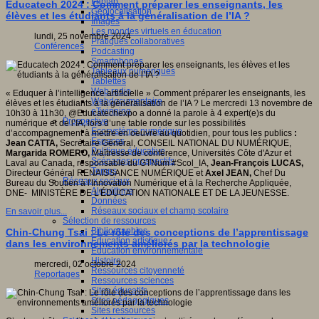
Fablab
Educatech 2024 : Comment préparer les enseignants, les
Géolocalisation
élèves et les étudiants à la généralisation de l’IA ?
Images
es,
Les mondes virtuels en éducation
s
lundi, 25 novembre 2024
Pratiques collaboratives
Conférences
Podcasting
.
Smartphones
/erest.uqam.ca/a-
Tableaux numériques
/
Tablettes
Web radio
« Eduquer à l’intelligence artificielle » Comment préparer les enseignants, les
Webdocumentaire
élèves et les étudiants à la généralisation de l’IA ? Le mercredi 13 novembre de
eTwinning
10h30 à 11h30, @Educatechexpo a donné la parole à 4 expert(e)s du
Prospective
numérique et de l’IA, lors d’une table ronde sur les possibilités
Ecosystème numérique
d’accompagnement à mettre en oeuvre au quotidien, pour tous les publics
:
Espaces
Jean CATTA,
Secrétaire Général, CONSEIL NATIONAL DU NUMÉRIQUE,
Politique éducative
Margarida ROMERO,
Maîtresse de conférence, Universités Côte d'Azur et
Scénarios prospectifs
Laval au Canada, responsable du GTNum #Scol_IA,
Jean-François LUCAS,
Temps
Directeur Général RENAISSANCE NUMÉRIQUE et
Axel JEAN,
Chef Du
Réseaux sociaux
Bureau du Soutien à l'Innovation Numérique et à la Recherche Appliquée,
Algorithme
DNE- MINISTÈRE DE L'ÉDUCATION NATIONALE ET DE LA JEUNESSE.
Données
Réseaux sociaux et champ scolaire
En savoir plus...
Sélection de ressources
Bibliographies
Chin-Chung Tsai : Le rôle des conceptions de l’apprentissage
Education artistique
dans les environnements améliorés par la technologie
Education environnementale
Histoire
mercredi, 02 octobre 2024
Ressources citoyenneté
Reportages
Ressources sciences
Sites éducatifs
Sites pédagogiques
Sites ressources