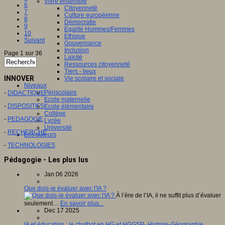
Vivre ensemble
6
Citoyenneté
7
Culture européenne
8
Démocratie
9
Egalité Hommes/Femmes
10
Ethique
Suivant
Gouvernance
Inclusion
Page 1 sur 36
Laïcité
Ressources citoyenneté
Tiers - lieux
INNOVER
Vie scolaire et sociale
Niveaux
Périscolaire
-
DIDACTIQUE
Ecole maternelle
-
DISPOSITIFS
Ecole élémentaire
Collège
-
PEDAGOGIE
Lycée
Université
-
RECHERCHE
Les auteurs
-
TECHNOLOGIES
Pédagogie - Les plus lus
Jan 06 2026
Que dois-je évaluer avec l'IA ?
À l’ère de l’IA, il ne suffit plus d’évaluer
seulement…
En savoir plus...
Dec 17 2025
IA et éducation : le chatbot en HG et HGGSP- Histoire-Géographie,