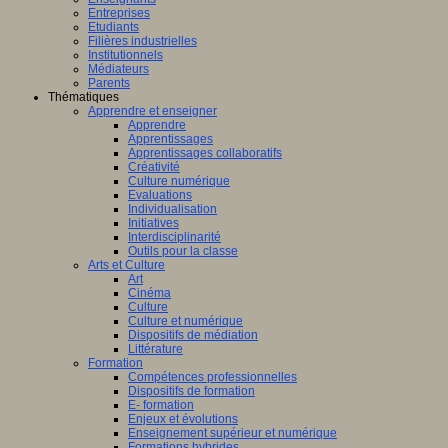
fique
ligence
Entreprises
lle.
Etudiants
logique
on
Filières industrielles
T
Institutionnels
Médiateurs
Parents
Thématiques
Apprendre et enseigner
al
Apprendre
Apprentissages
amment
Apprentissages collaboratifs
sé
Créativité
Culture numérique
bre,
Evaluations
er
Individualisation
Initiatives
Interdisciplinarité
Outils pour la classe
Arts et Culture
Art
nts,
Cinéma
AP
,
Culture
(Centre
eurs
Culture et numérique
e
Dispositifs de médiation
teurs
Littérature
ntissage
Formation
Compétences professionnelles
Dispositifs de formation
mance)
E- formation
Enjeux et évolutions
Enseignement supérieur et numérique
Formations hybrides