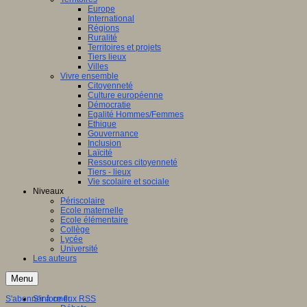
Europe
ation
International
Régions
aux
Ruralité
Territoires et projets
ntissage,
Tiers lieux
Villes
Vivre ensemble
ques
Citoyenneté
Culture européenne
Démocratie
Egalité Hommes/Femmes
Ethique
Gouvernance
nent
Inclusion
Laïcité
Ressources citoyenneté
entissage
Tiers - lieux
inaires
Vie scolaire et sociale
Niveaux
le
Périscolaire
Ecole maternelle
s,
Ecole élémentaire
Collège
es
Lycée
Université
tion
Les auteurs
ne)
Menu
ersaux
gulation,
S'abonner à ce flux RSS
S'informer
nement,