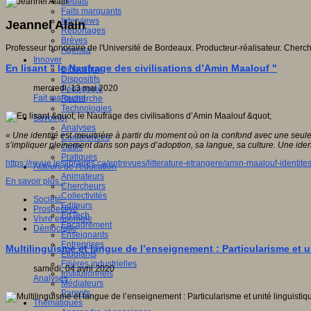
Débats
Faits marquants
Interviews
Jeannel Alain
Reportages
Brèves
Professeur honoraire de l'Université de Bordeaux. Producteur-réalisateur. Che
Agenda
Innover
En lisant " le Naufrage des civilisations d’Amin Maalouf "
Didactique
Dispositifs
mercredi, 13 mai 2020
Pédagogie
Fait marquant
Recherche
Technologies
Savoir(s)
Analyses
« Une identité est meurtrière à partir du moment où on la confond avec une seul
Conférences
s’impliquer pleinement dans son pays d’adoption, sa langue, sa culture. Une iden
Outils
Pratiques
https://revue.leslibraires.ca/entrevues/litterature-etrangere/amin-maalouf-identites
Acteurs de l'éducation
Animateurs
En savoir plus...
Chercheurs
Collectivités
Société
Editeurs
Prospective
EdTech
Vivre ensemble
Encadrement
Démocratie
Enseignants
Entreprises
Multilinguisme et langue de l’enseignement : Particularisme et un
Etudiants
Filières industrielles
samedi, 04 avril 2020
Institutionnels
Analyses
Médiateurs
Parents
Thématiques