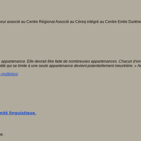
rcheur associé au Centre Régional Associé au Céreq intégré au Centre Emile Durkh
e appartenance. Elle devrait être faite de nombreuses appartenances. Chacun d’ent
tité qui se limite à une seule appartenance devient potentiellement meurtrière. » 
-multiples/
ité linguistique.