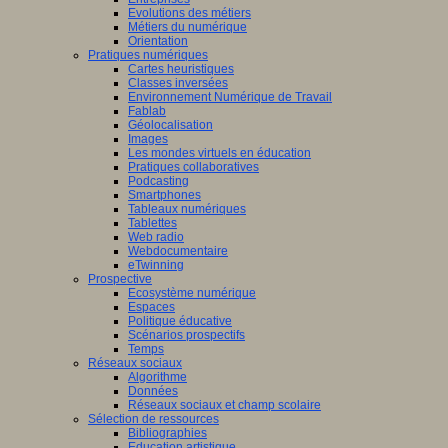
Evolutions des métiers
Métiers du numérique
Orientation
Pratiques numériques
Cartes heuristiques
Classes inversées
Environnement Numérique de Travail
Fablab
Géolocalisation
Images
Les mondes virtuels en éducation
Pratiques collaboratives
Podcasting
Smartphones
Tableaux numériques
Tablettes
Web radio
Webdocumentaire
eTwinning
Prospective
Ecosystème numérique
Espaces
Politique éducative
Scénarios prospectifs
Temps
Réseaux sociaux
Algorithme
Données
Réseaux sociaux et champ scolaire
Sélection de ressources
Bibliographies
Education artistique