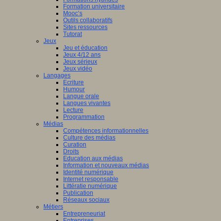
Formation universitaire
Mooc’s
Outils collaboratifs
Sites ressources
Tutorat
Jeux
Jeu et éducation
Jeux 4/12 ans
Jeux sérieux
Jeux vidéo
Langages
Ecriture
Humour
Langue orale
Langues vivantes
Lecture
Programmation
Médias
Compétences informationnelles
Culture des médias
Curation
Droits
Education aux médias
Information et nouveaux médias
Identité numérique
Internet responsable
Littératie numérique
Publication
Réseaux sociaux
Métiers
Entrepreneuriat
Entreprises