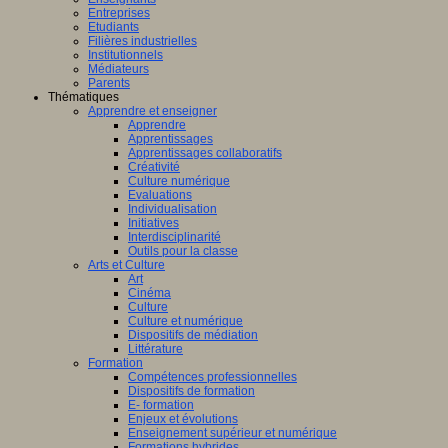
Entreprises
Etudiants
Filières industrielles
Institutionnels
Médiateurs
Parents
Thématiques
Apprendre et enseigner
Apprendre
Apprentissages
Apprentissages collaboratifs
Créativité
Culture numérique
Evaluations
Individualisation
Initiatives
Interdisciplinarité
Outils pour la classe
Arts et Culture
Art
Cinéma
Culture
Culture et numérique
Dispositifs de médiation
Littérature
Formation
Compétences professionnelles
Dispositifs de formation
E- formation
Enjeux et évolutions
Enseignement supérieur et numérique
Formations hybrides