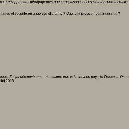
turel. Les approches pédagogiques que nous faisons nécessiteraient une reconstit
fiance et sécurité ou angoisse et crainte ? Quelle impression confirmera-t-il ?
lienne, J’ai pu découvrir une autre culture que celle de mon pays, la France…. On 
illet 2018