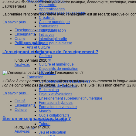
Apprendre et enseigner
« Les évolutions sont aujourd’hui d’ordre politique, économique, technique, cul
Apprendre
Laurissergues
Apprentissages
Apprentissages collaboratifs
La première rencontre de l’élève avec l’enseignant est un regard: éprouve-t-il con
Créativité
Culture numérique
En savoir plus...
Evaluations
Enseigner et apprendre
Individualisation
Enseignants
Initiatives
Oralité
Interdisciplinarité
Politiques publiques
Outils pour la classe
Arts et Culture
L’enseignant et la langue de l’enseignement ?
Art
Cinéma
Culture
lundi, 09 mars 2020
Culture et numérique
Analyses
Dispositifs de médiation
Littérature
Formation
«
Grâce à mes parents qui sont siciliens et qui parlent couramment la langue ita
Compétences professionnelles
l’on ne comprend pas sa culture
… » Cécile, 26 ans, Site : suis mon chemin, 22 ju
Dispositifs de formation
E- formation
En savoir plus...
Enjeux et évolutions
Enseignement supérieur et numérique
Oralité
Formations hybrides
Enseignants
Formation universitaire
Culture
Mooc’s
Outils collaboratifs
Être un enseignant dans la cité ?
Sites ressources
Tutorat
jeudi, 09 janvier 2020
Jeux
Analyses
Jeu et éducation