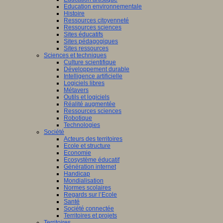
Education environnementale
Histoire
Ressources citoyenneté
Ressources sciences
Sites éducatifs
Sites pédagogiques
Sites ressources
Sciences et techniques
Culture scientifique
Développement durable
Intelligence artificielle
Logiciels libres
Métavers
Outils et logiciels
Réalité augmentée
Ressources sciences
Robotique
Technologies
Société
Acteurs des territoires
Ecole et structure
Economie
Ecosystème éducatif
Génération internet
Handicap
Mondialisation
Normes scolaires
Regards sur l’Ecole
Santé
Société connectée
Territoires et projets
Territoires