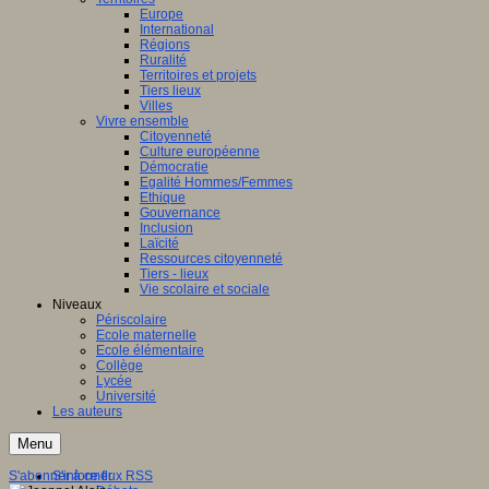
Europe
International
Régions
Ruralité
Territoires et projets
Tiers lieux
Villes
Vivre ensemble
Citoyenneté
Culture européenne
Démocratie
Egalité Hommes/Femmes
Ethique
Gouvernance
Inclusion
Laïcité
Ressources citoyenneté
Tiers - lieux
Vie scolaire et sociale
Niveaux
Périscolaire
Ecole maternelle
Ecole élémentaire
Collège
Lycée
Université
Les auteurs
Menu
S'abonner à ce flux RSS
S'informer