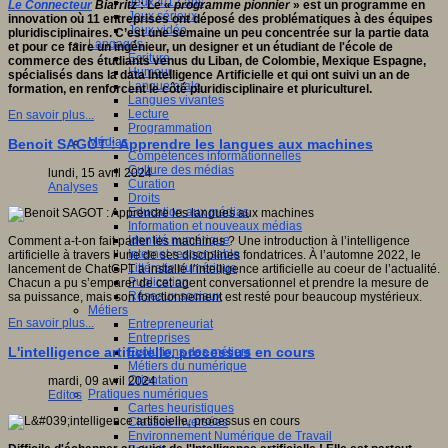
Jeux 4/12 ans
Le Connecteur
Biarritz
: Le «
programme pionnier
» est un programme en
Jeux sérieux
innovation où 11 entreprises ont déposé des problématiques à des équipes
Jeux vidéo
pluridisciplinaires. C’est une semaine un peu concentrée sur la partie data
Langages
et pour ce faire un ingénieur, un designer et un étudiant de l'école de
Ecriture
commerce des étudiants venus du Liban, de Colombie, Mexique Espagne,
Humour
spécialisés dans la data Intelligence Artificielle et qui ont suivi un an de
Langue orale
formation, en renforcent le côté pluridisciplinaire et pluriculturel.
Langues vivantes
Lecture
En savoir plus...
Programmation
Médias
Benoit SAGOT : Apprendre les langues aux machines
Compétences informationnelles
Culture des médias
lundi, 15 avril 2024
Curation
Analyses
Droits
Education aux médias
Information et nouveaux médias
Identité numérique
Comment a-t-on fait parler les machines ? Une introduction à l’intelligence
Internet responsable
artificielle à travers l’une de ses disciplines fondatrices. À l’automne 2022, le
Littératie numérique
lancement de ChatGPT a installé l’intelligence artificielle au coeur de l’actualité.
Publication
Chacun a pu s’emparer de cet agent conversationnel et prendre la mesure de
Réseaux sociaux
sa puissance, mais son fonctionnement est resté pour beaucoup mystérieux.
Métiers
En savoir plus...
Entrepreneuriat
Entreprises
L'intelligence artificielle, processus en cours
Evolutions des métiers
Métiers du numérique
Orientation
mardi, 09 avril 2024
Pratiques numériques
Editos
Cartes heuristiques
Classes inversées
Environnement Numérique de Travail