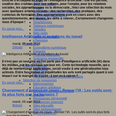
Difficile d'échapper au sujet de l'Intelligence artificielle ! Elle est partout,
Fablab
soulève des craintes pour nos enfants,
pour l'emplo
i, pour les relations
Géolocalisation
sociales, les apprentissages ou la démocratie...Voici une sélection du mois
Images
avec quelques articles récents : des recherches, des pratiques, des
Les mondes virtuels en éducation
contenus de formation. Des appropriations sont en cours avec des
Pratiques collaboratives
questionnements, des doutes, les défis à relever...Certainement changeons-
Podcasting
nous d'époque !
Smartphones
Tableaux numériques
En savoir plus...
Tablettes
Web radio
Intelligence Artificielle et mutations du travail
Webdocumentaire
eTwinning
mardi, 09 avril 2024
Prospective
Débats
Ecosystème numérique
Espaces
Politique éducative
Scénarios prospectifs
Il n’est pas un seul jour où l’on parle pas d’intelligence artificielle (IA) dans
Temps
les médias, sur les réseaux sociaux etc. Cette technologie nouvelle, qui a
Réseaux sociaux
déjà de nombreuses applications, serait vouée à une généralisation tous
Algorithme
azimuts. Entre fascination et inquiétudes les avis sont partagés quant à son
Données
impact sur le marché du travail : à tort ou à raison ?
Réseaux sociaux et champ scolaire
Sélection de ressources
En savoir plus...
Bibliographies
Education artistique
Changement d’époque en cours - Penser l’IA : Les outils sont-
Education environnementale
ils plus forts que les humains ?
Histoire
Ressources citoyenneté
mardi, 09 avril 2024
Ressources sciences
Brèves
Sites éducatifs
Sites pédagogiques
Sites ressources