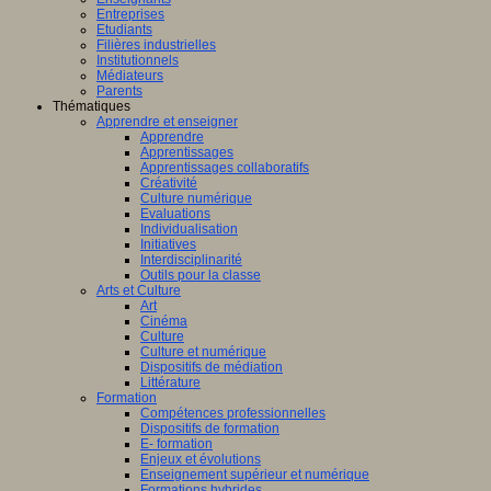
Entreprises
Etudiants
Filières industrielles
Institutionnels
Médiateurs
Parents
Thématiques
Apprendre et enseigner
Apprendre
Apprentissages
Apprentissages collaboratifs
Créativité
Culture numérique
Evaluations
Individualisation
Initiatives
Interdisciplinarité
Outils pour la classe
Arts et Culture
Art
Cinéma
Culture
Culture et numérique
Dispositifs de médiation
Littérature
Formation
Compétences professionnelles
Dispositifs de formation
E- formation
Enjeux et évolutions
Enseignement supérieur et numérique
Formations hybrides