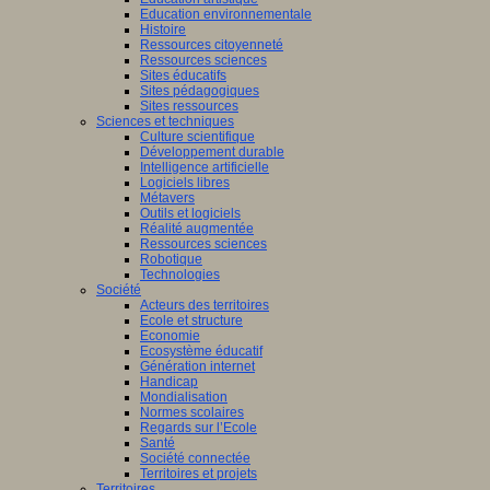
Education environnementale
Histoire
Ressources citoyenneté
Ressources sciences
Sites éducatifs
Sites pédagogiques
Sites ressources
Sciences et techniques
Culture scientifique
Développement durable
Intelligence artificielle
Logiciels libres
Métavers
Outils et logiciels
Réalité augmentée
Ressources sciences
Robotique
Technologies
Société
Acteurs des territoires
Ecole et structure
Economie
Ecosystème éducatif
Génération internet
Handicap
Mondialisation
Normes scolaires
Regards sur l’Ecole
Santé
Société connectée
Territoires et projets
Territoires