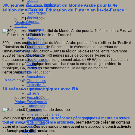
Débats
Faits marquants
300 jeunes réunis à l’Institut du Monde Arabe pour la 4e
Interviews
édition du « Festival Éducation du Futur » en Ile-de-France !
Reportages
Brèves
lundi, 10 juin 2024
Agenda
Dispositifs
Innover
Didactique
Dispositifs
Pédagogie
Recherche
300 jeunes réunis à l’Institut du Monde Arabe pour la 4ème édition du “Festival
Technologies
Éducation du Futur” en Ile-de-France ! – Un événement au carrefour de
Savoir(s)
l’innovation et de l’éducation –Dans la région Ile-de-France, entre novembre
Analyses
2023 et mai 2024, plus de 443 jeunes issus de collèges, lycées et
Conférences
établissements régionaux d’enseignement adapté (EREA), ont participé à un
Outils
programme pédagogique innovant, basé sur la création de jeux vidéo, la
Pratiques
robotique, l’IA, le design environnemental, le design de mode et
Acteurs de l'éducation
l’entrepreneuriat.
Animateurs
En savoir plus...
Chercheurs
Collectivités
10 scénarios pédagogiques avec l’IA
Editeurs
EdTech
Encadrement
jeudi, 09 mai 2024
Enseignants
Pédagogie
Entreprises
Etudiants
Filières industrielles
Voici, pour les enseignants,
10 scénarios pédagogiques à mettre en œuvre
Institutionnels
tout en s’aidant de l’intelligence artificielle
, permettant de créer un contenu
Médiateurs
varié et interactif. Ces scénarios promeuvent une approche constructiviste
Parents
et favorisent la différenciation.
Thématiques