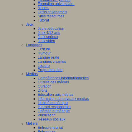
Formation universitaire
Mooc’s
Outils collaboratifs
Sites ressources
Tutorat
Jeux
Jeu et éducation
Jeux 4/12 ans
Jeux sérieux
Jeux vidéo
Langages
Ecriture
Humour
Langue orale
Langues vivantes
Lecture
Programmation
Médias
Compétences informationnelles
Culture des médias
Curation
Droits
Education aux médias
Information et nouveaux médias
Identité numérique
Internet responsable
Littératie numérique
Publication
Réseaux sociaux
Métiers
Entrepreneuriat
Entreprises