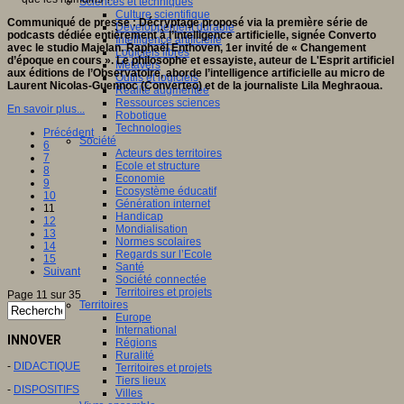
Sciences et techniques
Culture scientifique
Communiqué de presse : Décryptage proposé via la première série de
Développement durable
podcasts dédiée entièrement à l’intelligence artificielle, signée Converto
Intelligence artificielle
avec le studio Majelan. Raphaël Enthoven, 1er invité de « Changement
Logiciels libres
d’époque en cours ». Le philosophe et essayiste, auteur de L'Esprit artificiel
Métavers
aux éditions de l’Observatoire, aborde l’intelligence artificielle au micro de
Outils et logiciels
Laurent Nicolas-Guennoc (Converteo) et de la journaliste Lila Meghraoua.
Réalité augmentée
Ressources sciences
En savoir plus...
Robotique
Technologies
Précédent
Société
6
Acteurs des territoires
7
Ecole et structure
8
Economie
9
Ecosystème éducatif
10
Génération internet
11
Handicap
12
Mondialisation
13
Normes scolaires
14
Regards sur l’Ecole
15
Santé
Suivant
Société connectée
Territoires et projets
Page 11 sur 35
Territoires
Europe
International
INNOVER
Régions
Ruralité
-
DIDACTIQUE
Territoires et projets
Tiers lieux
-
DISPOSITIFS
Villes