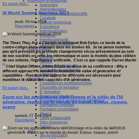
Apprendre et enseigner
En savoir plus...
Apprendre
Apprentissages
IA World Summit Americas 2024
Apprentissages collaboratifs
Créativité
jeudi, 09 mai 2024
Culture numérique
Reportages
Evaluations
Individualisation
Initiatives
Interdisciplinarité
The Times They Are a-Changin
prophétisait Bob Dylan, ce barde de la
Outils pour la classe
contre-culture états-uniennes dans les années 60. Je ne pense toutefois
Arts et Culture
pas qu’il prévoyait les profonds changements vécus présentement au sein
Art
de nos sociétés en cette ère informatique et avec la montée du plus célèbre
Cinéma
de ses enfants, l’intelligence artificielle. C’est ce que rappelle Darren Martin
Culture
[i]
Culture et numérique
Chief Digital Officer, Atkins Réalis au début de sa conférence :
Why
a
Dispositifs de médiation
different approach is needed to monetize the value of generative AI
Littérature
capabilities -
Pourquoi une approche différente est nécessaire pour
Formation
monétiser la valeur des capacités d’IA générative.
Compétences professionnelles
Dispositifs de formation
En savoir plus...
E- formation
Enjeux et évolutions
Zoom sur les applications dans l'image et la vidéo de l'IA
Enseignement supérieur et numérique
générative. Impact sur le monde du travail. Enjeux, risques,
Formations hybrides
avenir
Formation universitaire
Mooc’s
samedi, 27 avril 2024
Outils collaboratifs
Reportages
Sites ressources
Tutorat
Jeux
Jeu et éducation