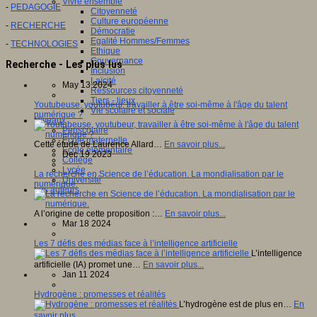
Vivre ensemble
-
PEDAGOGIE
Citoyenneté
Culture européenne
-
RECHERCHE
Démocratie
Egalité Hommes/Femmes
-
TECHNOLOGIES
Ethique
Gouvernance
Recherche - Les plus lus
Inclusion
Laïcité
May 13 2024
Ressources citoyenneté
Tiers - lieux
Youtubeuse, youtubeur, travailler à être soi-même à l'âge du talent
Vie scolaire et sociale
numérique ?
Niveaux
Périscolaire
Ecole maternelle
Cette étude de Laurence Allard…
En savoir plus...
Ecole élémentaire
Dec 19 2023
Collège
Lycée
La recherche en Science de l’éducation. La mondialisation par le
Université
numérique.
Les auteurs
A l’origine de cette proposition :…
En savoir plus...
Mar 18 2024
Les 7 défis des médias face à l’intelligence artificielle
L’intelligence
artificielle (IA) promet une…
En savoir plus...
Jan 11 2024
Hydrogène : promesses et réalités
L’hydrogène est de plus en…
En
savoir plus...