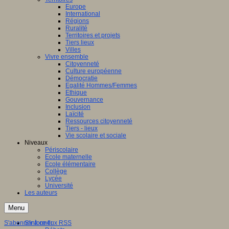
Europe
International
Régions
Ruralité
Territoires et projets
Tiers lieux
Villes
Vivre ensemble
Citoyenneté
Culture européenne
Démocratie
Egalité Hommes/Femmes
Ethique
Gouvernance
Inclusion
Laïcité
Ressources citoyenneté
Tiers - lieux
Vie scolaire et sociale
Niveaux
Périscolaire
Ecole maternelle
Ecole élémentaire
Collège
Lycée
Université
Les auteurs
Menu
S'abonner à ce flux RSS
S'informer