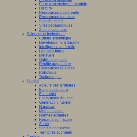
Education environnementale
Histoire
Ressources citoyenneté
Ressources sciences
Sites éducatifs
Sites pédagogiques
Sites ressources
Sciences et techniques
Culture scientifique
Développement durable
Intelligence artificielle
Logiciels libres
Métavers
Outils et logiciels
Réalité augmentée
Ressources sciences
Robotique
Technologies
Société
Acteurs des territoires
Ecole et structure
Economie
Ecosystème éducatif
Génération internet
Handicap
Mondialisation
Normes scolaires
Regards sur l’Ecole
Santé
Société connectée
Territoires et projets
Territoires