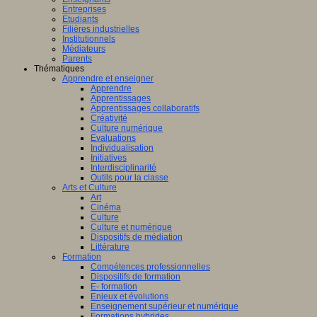
Entreprises
Etudiants
Filières industrielles
Institutionnels
Médiateurs
Parents
Thématiques
Apprendre et enseigner
Apprendre
Apprentissages
Apprentissages collaboratifs
Créativité
Culture numérique
Evaluations
Individualisation
Initiatives
Interdisciplinarité
Outils pour la classe
Arts et Culture
Art
Cinéma
Culture
Culture et numérique
Dispositifs de médiation
Littérature
Formation
Compétences professionnelles
Dispositifs de formation
E- formation
Enjeux et évolutions
Enseignement supérieur et numérique
Formations hybrides