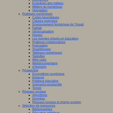
Evolutions des métiers
Métiers du numérique
Orientation
Pratiques numériques
Cartes heuristiques
Classes inversées
Environnement Numérique de Travail
Fablab
Géolocalisation
Images
Les mondes virtuels en éducation
Pratiques collaboratives
Podcasting
Smartphones
Tableaux numériques
Tablettes
Web radio
Webdocumentaire
eTwinning
Prospective
Ecosystème numérique
Espaces
Politique éducative
Scénarios prospectifs
Temps
Réseaux sociaux
Algorithme
Données
Réseaux sociaux et champ scolaire
Sélection de ressources
Bibliographies
Education artistique