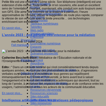
Fablab
Petite fille est une enfant du 21ème siècle. Son téléphone (intelligent) est une
Géolocalisation
extension d’elle-même. Toute petite, je m’en souviens, elle avait un excellent
Images
sens de l’orientation. Pourtant, maintenant, elle conduit son auto toujours avec
Les mondes virtuels en éducation
son GPS. Elle aime être informée de la distance à parcourir, l’heure
Pratiques collaboratives
approximative de l’arrivée, utiliser la suggestion de route plus rapide, comparer
Podcasting
la vitesse de son véhicule avec la limite prescrite… ces technologies
Smartphones
enrichissent son expérience.
Tableaux numériques
Tablettes
En savoir plus...
Web radio
Webdocumentaire
L’année 2023 : une période très intense pour la médiation
eTwinning
Prospective
mercredi, 17 juillet 2024
Ecosystème numérique
Fait marquant
Espaces
Politique éducative
Scénarios prospectifs
Temps
Catherine Becchetti-Bizot :
Médiatrice de l’Éducation nationale et de
Réseaux sociaux
l’Enseignement supérieur :
Algorithme
Données
Edito :
" Dans un contexte sociétal qui s'est considérablement tendu depuis
Réseaux sociaux et champ scolaire
quelques années, marqué par des phénomènes de violence, d’agressions
Sélection de ressources
verbales ou physiques et d’incivilités en tous genres qui rejaillissent
Bibliographies
immanquablement sur l’École et l’Université, je tiens avant tout à saluer
Education artistique
l’engagement et le travail des médiateurs académiques qui œuvrent, tout au
Education environnementale
long de l’année, à préserver des espaces de dialogue et de confiance entre les
Histoire
usagers, l’administration et tous les acteurs de la communauté éducative.
Ressources citoyenneté
Ressources sciences
En savoir plus...
Sites éducatifs
Sites pédagogiques
Intelligence artificielle dans les pratiques pédagogiques
Sites ressources