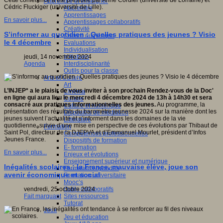
Cette conférence a été présidée par Anne Cordier (université de Lorraine) et
Apprendre et enseigner
Cédric Fluckiger (université de Lille).
Apprendre
Apprentissages
En savoir plus...
Apprentissages collaboratifs
Créativité
S’informer au quotidien : Quelles pratiques des jeunes ? Visio
Culture numérique
le 4 décembre
Evaluations
Individualisation
Initiatives
jeudi, 14 novembre 2024
Interdisciplinarité
Agenda
Outils pour la classe
Arts et Culture
Art
L’INJEP* a le plaisir de vous inviter à son prochain Rendez-vous de la Doc'
Cinéma
en ligne qui aura lieu le mercredi 4 décembre 2024 de 13h à 14h30 et sera
Culture
consacré aux pratiques informationnelles des jeunes.
Au programme, la
Culture et numérique
présentation des résultats du baromètre jeunesse 2024 sur la manière dont les
Dispositifs de médiation
jeunes suivent l’actualité et s’informent dans les domaines de la vie
Littérature
quotidienne, suivie d’une mise en perspective de ces évolutions par Thibaut de
Formation
Saint Pol, directeur de la DJEPVA et d’Emmanuel Mourlet, président d’Infos
Compétences professionnelles
Jeunes France.
Dispositifs de formation
E- formation
En savoir plus...
Enjeux et évolutions
Enseignement supérieur et numérique
Inégalités scolaires : la France, mauvaise élève, joue son
Formations hybrides
avenir économique et social
Formation universitaire
Mooc’s
Outils collaboratifs
vendredi, 25 octobre 2024
Sites ressources
Fait marquant
Tutorat
Jeux
Jeu et éducation