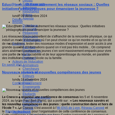
Débats
Faits marquants
Educ@tech - Utiliser autrement les réseaux sociaux : Quelles
Interviews
initiatives pédagogiques pour émanciper la jeunesse ?
Reportages
Brèves
lundi, 09 décembre 2024
Agenda
Débats
Innover
Didactique
Dispositifs
Pédagogie
Recherche
Les réseaux sociaux permettent de s'affranchir de la rencontre physique, ce qui
Technologies
induit un mode d’échanges où l’on peut choisir ce qu’on montre et ce qu’on dit
Savoir(s)
de nous-mêmes, tester des nouveaux modes d’expression et avoir accès à une
Analyses
grande quantité d’informations quand on n’est pas très mobile... On comprend
Conférences
alors aisément pourquoi les jeunes s’en sont massivement emparés pour vivre
Outils
une partie de leur sociabilité et de leur apprentissage du monde, en parallèle
Pratiques
des institutions comme l’école ou la famille.
Acteurs de l'éducation
En savoir plus...
Animateurs
Chercheurs
Nouveaux savoirs et nouvelles compétences des jeunes
Collectivités
Editeurs
EdTech
lundi, 18 novembre 2024
Encadrement
Conférences
Enseignants
Entreprises
Etudiants
Le Cnesco a organisé une conférence de consensus
les 5 et 6 novembre
Filières industrielles
2024, au lycée Paul Bert (Paris), qui a porté sur :
« Les nouveaux savoirs et
Institutionnels
les nouvelles compétences des jeunes : quelle construction dans et hors de
Médiateurs
l’école ? ».
Le Cnesco s’est associé à l’
Ifé-ENS de Lyon
,
Réseau Canopé
et
Parents
le
Réseau des Inspé
pour l’organisation de cette conférence de consensus.
Thématiques