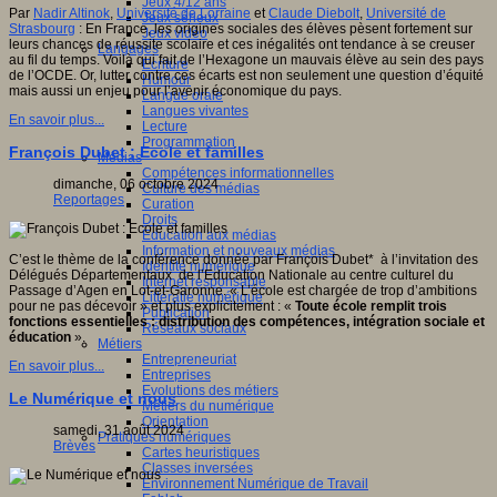
Jeux 4/12 ans
Par
Nadir Altinok
,
Université de Lorraine
et
Claude Diebolt
,
Université de
Jeux sérieux
Strasbourg
:
En France, les origines sociales des élèves pèsent fortement sur
Jeux vidéo
leurs chances de réussite scolaire et ces inégalités ont tendance à se creuser
Langages
au fil du temps. Voilà qui fait de l’Hexagone un mauvais élève au sein des pays
Ecriture
de l’OCDE. Or, lutter contre ces écarts est non seulement une question d’équité
Humour
mais aussi un enjeu pour l’avenir économique du pays.
Langue orale
Langues vivantes
En savoir plus...
Lecture
Programmation
François Dubet : Ecole et familles
Médias
Compétences informationnelles
dimanche, 06 octobre 2024
Culture des médias
Reportages
Curation
Droits
Education aux médias
Information et nouveaux médias
C’est le thème de la conférence donnée par François Dubet* à l’invitation des
Identité numérique
Délégués Départementaux de l’Education Nationale au centre culturel du
Internet responsable
Passage d’Agen en Lot-et-Garonne. « L’école est chargée de trop d’ambitions
Littératie numérique
pour ne pas décevoir » et plus explicitement : «
Toute école remplit trois
Publication
fonctions essentielles : distribution des compétences, intégration sociale et
Réseaux sociaux
éducation
».
Métiers
Entrepreneuriat
En savoir plus...
Entreprises
Evolutions des métiers
Le Numérique et nous
Métiers du numérique
Orientation
samedi, 31 août 2024
Pratiques numériques
Brèves
Cartes heuristiques
Classes inversées
Environnement Numérique de Travail