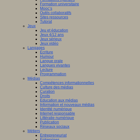
Formation universitaire
Mooc’s
Outils collaboratifs
Sites ressources
Tutorat
Jeux
Jeu et éducation
Jeux 4/12 ans
Jeux sérieux
Jeux vidéo
Langages
Ecriture
Humour
Langue orale
Langues vivantes
Lecture
Programmation
Médias
Compétences informationnelles
Culture des médias
Curation
Droits
Education aux médias
Information et nouveaux médias
Identité numérique
Internet responsable
Littératie numérique
Publication
Réseaux sociaux
Métiers
Entrepreneuriat
Entreprises