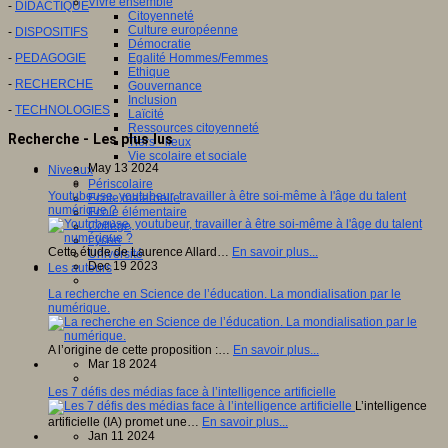
Vivre ensemble
-
DIDACTIQUE
Citoyenneté
Culture européenne
-
DISPOSITIFS
Démocratie
-
PEDAGOGIE
Egalité Hommes/Femmes
Ethique
-
RECHERCHE
Gouvernance
Inclusion
-
TECHNOLOGIES
Laïcité
Ressources citoyenneté
Recherche - Les plus lus
Tiers - lieux
Vie scolaire et sociale
May 13 2024
Niveaux
Périscolaire
Youtubeuse, youtubeur, travailler à être soi-même à l'âge du talent
Ecole maternelle
numérique ?
Ecole élémentaire
Collège
Lycée
Cette étude de Laurence Allard…
En savoir plus...
Université
Dec 19 2023
Les auteurs
La recherche en Science de l’éducation. La mondialisation par le
numérique.
A l’origine de cette proposition :…
En savoir plus...
Mar 18 2024
Les 7 défis des médias face à l’intelligence artificielle
L’intelligence
artificielle (IA) promet une…
En savoir plus...
Jan 11 2024