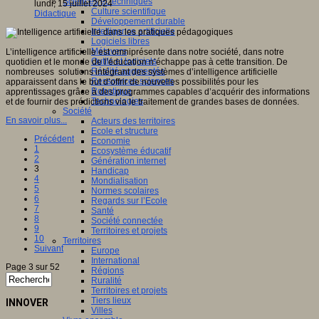
Sciences et techniques
lundi, 15 juillet 2024
Culture scientifique
Didactique
Développement durable
Intelligence artificielle
Logiciels libres
Métavers
L’intelligence artificielle est omniprésente dans notre société, dans notre
Outils et logiciels
quotidien et le monde de l’éducation n’échappe pas à cette transition. De
Réalité augmentée
nombreuses solutions intégrant des systèmes d’intelligence artificielle
Ressources sciences
apparaissent dans le but d’offrir de nouvelles possibilités pour les
Robotique
apprentissages grâce à des programmes capables d’acquérir des informations
Technologies
et de fournir des prédictions via le traitement de grandes bases de données.
Société
En savoir plus...
Acteurs des territoires
Ecole et structure
Précédent
Economie
1
Ecosystème éducatif
2
Génération internet
3
Handicap
4
Mondialisation
5
Normes scolaires
6
Regards sur l’Ecole
7
Santé
8
Société connectée
9
Territoires et projets
10
Territoires
Suivant
Europe
International
Page 3 sur 52
Régions
Ruralité
Territoires et projets
Tiers lieux
INNOVER
Villes