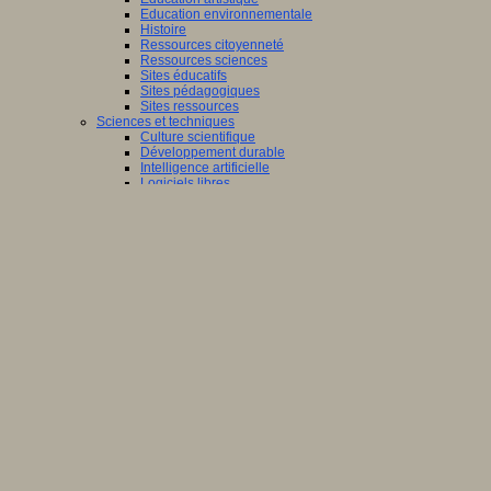
Education environnementale
Histoire
Ressources citoyenneté
Ressources sciences
Sites éducatifs
Sites pédagogiques
Sites ressources
Sciences et techniques
Culture scientifique
Développement durable
Intelligence artificielle
Logiciels libres
Métavers
Outils et logiciels
Réalité augmentée
Ressources sciences
Robotique
Technologies
Société
Acteurs des territoires
Ecole et structure
Economie
Ecosystème éducatif
Génération internet
Handicap
Mondialisation
Normes scolaires
Regards sur l’Ecole
Santé
Société connectée
Territoires et projets
Territoires