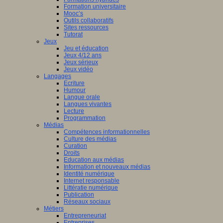
Formation universitaire
Mooc’s
Outils collaboratifs
Sites ressources
Tutorat
Jeux
Jeu et éducation
Jeux 4/12 ans
Jeux sérieux
Jeux vidéo
Langages
Ecriture
Humour
Langue orale
Langues vivantes
Lecture
Programmation
Médias
Compétences informationnelles
Culture des médias
Curation
Droits
Education aux médias
Information et nouveaux médias
Identité numérique
Internet responsable
Littératie numérique
Publication
Réseaux sociaux
Métiers
Entrepreneuriat
Entreprises