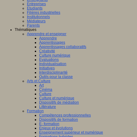
Entreprises
Etudiants
Filières industrielles
Institutionnels
Médiateurs
Parents
Thématiques
Apprendre et enseigner
Apprendre
Apprentissages
Apprentissages collaboratifs
Créativité
Culture numérique
Evaluations
Individualisation
Initiatives
Interdisciplinarité
Outils pour la classe
Arts et Culture
Art
Cinéma
Culture
Culture et numérique
Dispositifs de médiation
Littérature
Formation
Compétences professionnelles
Dispositifs de formation
E- formation
Enjeux et évolutions
Enseignement supérieur et numérique
Formations hybrides