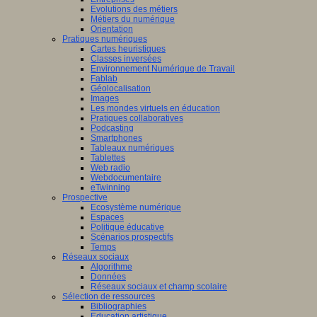
Evolutions des métiers
Métiers du numérique
Orientation
Pratiques numériques
Cartes heuristiques
Classes inversées
Environnement Numérique de Travail
Fablab
Géolocalisation
Images
Les mondes virtuels en éducation
Pratiques collaboratives
Podcasting
Smartphones
Tableaux numériques
Tablettes
Web radio
Webdocumentaire
eTwinning
Prospective
Ecosystème numérique
Espaces
Politique éducative
Scénarios prospectifs
Temps
Réseaux sociaux
Algorithme
Données
Réseaux sociaux et champ scolaire
Sélection de ressources
Bibliographies
Education artistique