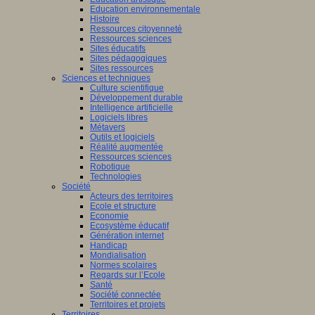
Education environnementale
Histoire
Ressources citoyenneté
Ressources sciences
Sites éducatifs
Sites pédagogiques
Sites ressources
Sciences et techniques
Culture scientifique
Développement durable
Intelligence artificielle
Logiciels libres
Métavers
Outils et logiciels
Réalité augmentée
Ressources sciences
Robotique
Technologies
Société
Acteurs des territoires
Ecole et structure
Economie
Ecosystème éducatif
Génération internet
Handicap
Mondialisation
Normes scolaires
Regards sur l’Ecole
Santé
Société connectée
Territoires et projets
Territoires