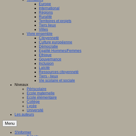
Europe
International
Régions
Ruralité
Territoires et projets
Tiers lieux
Villes
Vivre ensemble
Citoyenneté
Culture européenne
Démocratie
Egalité Hommes/Femmes
Ethique
Gouvernance
Inclusion
Laïcité
Ressources citoyenneté
Tiers - lieux
Vie scolaire et sociale
Niveaux
Périscolaire
Ecole maternelle
Ecole élémentaire
Collège
Lycée
Université
Les auteurs
Menu
S'informer