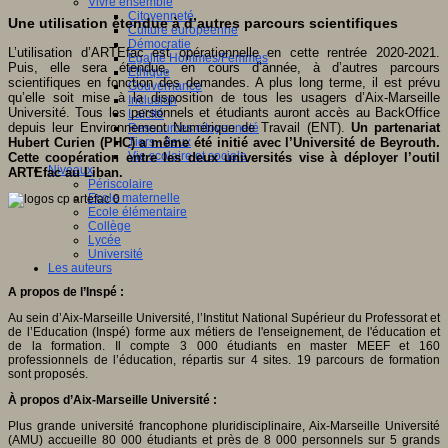
Vivre ensemble
Citoyenneté
Une utilisation étendue à d’autres parcours scientifiques
Culture européenne
Démocratie
L’utilisation d’ARTEfac est opérationnelle en cette rentrée 2020-2021.
Egalité Hommes/Femmes
Puis, elle sera étendue, en cours d’année, à d’autres parcours
Ethique
scientifiques en fonction des demandes. A plus long terme, il est prévu
Gouvernance
qu’elle soit mise à la disposition de tous les usagers d’Aix-Marseille
Inclusion
Université. Tous les personnels et étudiants auront accès au BackOffice
Laïcité
depuis leur Environnement Numérique de Travail (ENT).
Un partenariat
Ressources citoyenneté
Tiers - lieux
Hubert Curien (PHC) a même été initié avec l’Université de Beyrouth.
Vie scolaire et sociale
Cette coopération entre les deux universités vise à déployer l’outil
Niveaux
ARTEfac au Liban.
Périscolaire
Ecole maternelle
Ecole élémentaire
Collège
Lycée
Université
Les auteurs
A propos de l’Inspé :
Au sein d’Aix-Marseille Université, l’Institut National Supérieur du Professorat et
de l’Education (Inspé) forme aux métiers de l'enseignement, de l'éducation et
de la formation. Il compte 3 000 étudiants en master MEEF et 160
professionnels de l’éducation, répartis sur 4 sites. 19 parcours de formation
sont proposés.
À propos d’Aix-Marseille Université :
Plus grande université francophone pluridisciplinaire, Aix-Marseille Université
(AMU) accueille 80 000 étudiants et près de 8 000 personnels sur 5 grands