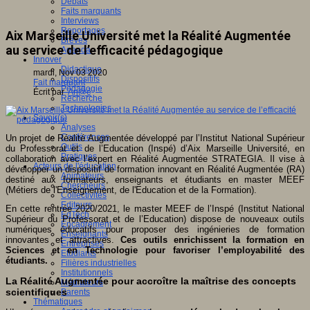
Débats
Faits marquants
Interviews
Reportages
Aix Marseille Université met la Réalité Augmentée
Brèves
au service de l’efficacité pédagogique
Agenda
Innover
Didactique
mardi, Nov 03 2020
Dispositifs
Fait marquant
Pédagogie
Écrit par
An@é
Recherche
Technologies
Savoir(s)
Analyses
Conférences
Un projet de Réalité Augmentée développé par l’Institut National Supérieur
Outils
du Professorat et de l’Education (Inspé) d’Aix Marseille Université, en
Pratiques
collaboration avec l’expert en Réalité Augmentée STRATEGIA. Il vise à
Acteurs de l'éducation
développer un dispositif de formation innovant en Réalité Augmentée (RA)
Animateurs
destiné aux formateurs, enseignants et étudiants en master MEEF
Chercheurs
(Métiers de l'Enseignement, de l'Education et de la Formation).
Collectivités
Editeurs
En cette rentrée 2020/2021, le master MEEF de l’Inspé (Institut National
EdTech
Supérieur du Professorat et de l’Education) dispose de nouveaux outils
Encadrement
numériques éducatifs pour proposer des ingénieries de formation
Enseignants
innovantes et attractives.
Ces outils enrichissent la formation en
Entreprises
Sciences et en Technologie pour favoriser l’employabilité des
Etudiants
étudiants.
Filières industrielles
Institutionnels
La Réalité Augmentée pour accroître la maîtrise des concepts
Médiateurs
scientifiques
Parents
Thématiques