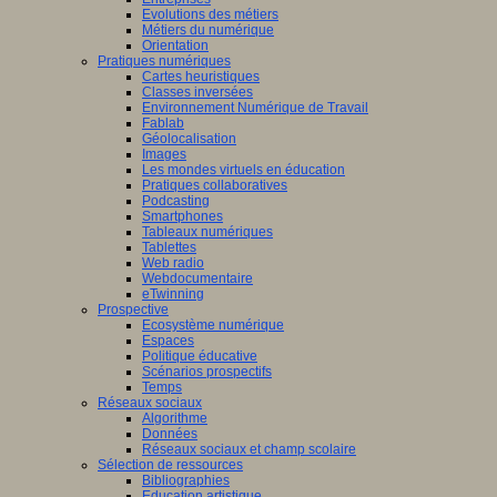
Evolutions des métiers
Métiers du numérique
Orientation
Pratiques numériques
Cartes heuristiques
Classes inversées
Environnement Numérique de Travail
Fablab
Géolocalisation
Images
Les mondes virtuels en éducation
Pratiques collaboratives
Podcasting
Smartphones
Tableaux numériques
Tablettes
Web radio
Webdocumentaire
eTwinning
Prospective
Ecosystème numérique
Espaces
Politique éducative
Scénarios prospectifs
Temps
Réseaux sociaux
Algorithme
Données
Réseaux sociaux et champ scolaire
Sélection de ressources
Bibliographies
Education artistique