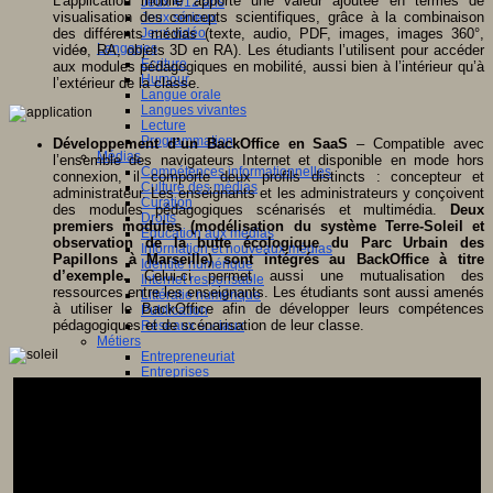
L’application mobile apporte une valeur ajoutée en termes de
Jeux 4/12 ans
visualisation des concepts scientifiques, grâce à la combinaison
Jeux sérieux
des différents médias (texte, audio, PDF, images, images 360°,
Jeux vidéo
Langages
vidéo, RA, objets 3D en RA). Les étudiants l’utilisent pour accéder
Ecriture
aux modules pédagogiques en mobilité, aussi bien à l’intérieur qu’à
Humour
l’extérieur de la classe.
Langue orale
Langues vivantes
Lecture
Programmation
Développement d’un BackOffice en SaaS
– Compatible avec
Médias
l’ensemble des navigateurs Internet et disponible en mode hors
Compétences informationnelles
connexion, il comporte deux profils distincts : concepteur et
Culture des médias
administrateur. Les enseignants et les administrateurs y conçoivent
Curation
des modules pédagogiques scénarisés et multimédia.
Deux
Droits
premiers modules (modélisation du système Terre-Soleil et
Education aux médias
observation de la butte écologique du Parc Urbain des
Information et nouveaux médias
Papillons à Marseille) sont intégrés au BackOffice à titre
Identité numérique
d’exemple.
Celui-ci permet aussi une mutualisation des
Internet responsable
ressources entre les enseignants. Les étudiants sont aussi amenés
Littératie numérique
à utiliser le BackOffice afin de développer leurs compétences
Publication
pédagogiques et de scénarisation de leur classe.
Réseaux sociaux
Métiers
Entrepreneuriat
Entreprises
Evolutions des métiers
Métiers du numérique
Orientation
Pratiques numériques
Cartes heuristiques
Classes inversées
Environnement Numérique de Travail