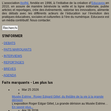
L’association
An@é
, fondée en 1996, à l’initiative de la création d’
Educavox
en
2010, en assure de manière bénévole la veille et la ligne éditoriale, publie
articles et reportages, crée des événements, valorise les innovations, alimente
des débats avec les différents acteurs de l’éducation sur l’évolution des
pratiques éducatives, sociales et culturelles à l’ère du numérique. Educavox est
un média contributif. Nous contacter.
S'INFORMER
-
DEBATS
-
FAITS MARQUANTS
-
INTERVIEWS
-
REPORTAGES
-
BREVES
-
AGENDA
Faits marquants - Les plus lus
Mar 25 2026
Musée Estrine : Roger Edgard Gillet, du théâtre de la vie à la grande
dérision
L’exposition Roger Edgar Gillet, La grande dérision au Musée Estrine…
En savoir plus...
Apr 26 2026