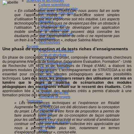
Sciences et techniques
Culture scientifique
Développement durable
« En collaboration avec STRATEGIA, nous avons fait en sorte
Intelligence artificielle
que l’application mobile et le BackOffice soient simples
Logiciels libres
d’utilisation et que leur ergonomie soit très intuitive. Les aspects
Métavers
technologiques et techniques ne devaient pas être un obstacle à
Outils et logiciels
l’utilisation. Le challenge fut de développer une application
Réalité augmentée
mobile similaire à celles que peuvent déjà connaître les
Ressources sciences
étudiants pour que l’appropriation de celle-ci ne représente pas
Robotique
un frein à la compréhension », indique Sabrina Marchi.
Technologies
Société
Une phase de conception et de tests riches d’enseignements
Acteurs des territoires
Ecole et structure
En phase de conception, l’équipe projet, composée d’enseignants chercheurs
Economie
du programme Artefacts de formation (laboratoire Évaluation, Formation" - Unité
Ecosystème éducatif
de Recherche UR 4671 et de formateurs de l’Inspé d’AMU, a élaboré les
Génération internet
premiers modules pédagogiques. L’accompagnement de STRATEGIA a ici été
Handicap
essentiel pour concilier les attentes pédagogiques avec les possibilités
Mondialisation
techniques.
Lors des tests, les premiers retours des utilisateurs ont mis en
Normes scolaires
lumière que le degré de maîtrise de scénarisation des modules
Regards sur l’Ecole
pédagogiques des enseignants influait sur le ressenti des étudiants.
Cette
Santé
appréciation liée à la qualité des modules créés a permis d’aboutir à une
Société connectée
formation précise des enseignants.
Territoires et projets
Territoires
« Les compétences techniques et l’expérience en Réalité
Europe
Augmentée de STRATEGIA ont été décisives dans la conception
International
du projet. Leur capacité à être force de proposition a permis de
Régions
faire avancer notre projet de co-conception de façon optimale
Ruralité
pour les utilisateurs. Leur réactivité et leur volonté d’amélioration
Territoires et projets
continue ont créé une émulation collective très appréciable qui
Tiers lieux
nous a permis d‘aller plus loin, notamment en termes
Villes
d’expérience utilisateur », conclut-elle.