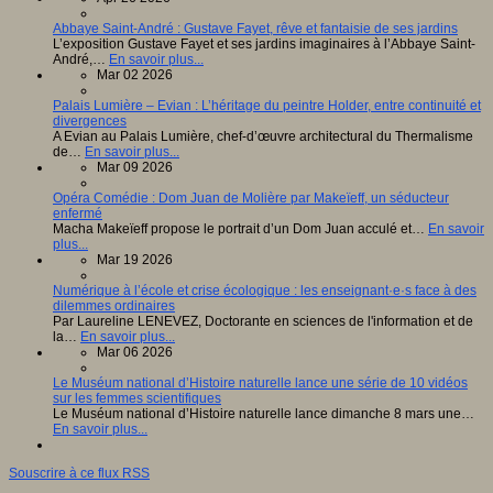
Abbaye Saint-André : Gustave Fayet, rêve et fantaisie de ses jardins
L’exposition Gustave Fayet et ses jardins imaginaires à l’Abbaye Saint-
André,…
En savoir plus...
Mar 02 2026
Palais Lumière – Evian : L’héritage du peintre Holder, entre continuité et
divergences
A Evian au Palais Lumière, chef-d’œuvre architectural du Thermalisme
de…
En savoir plus...
Mar 09 2026
Opéra Comédie : Dom Juan de Molière par Makeïeff, un séducteur
enfermé
Macha Makeïeff propose le portrait d’un Dom Juan acculé et…
En savoir
plus...
Mar 19 2026
Numérique à l’école et crise écologique : les enseignant·e·s face à des
dilemmes ordinaires
Par Laureline LENEVEZ, Doctorante en sciences de l'information et de
la…
En savoir plus...
Mar 06 2026
Le Muséum national d’Histoire naturelle lance une série de 10 vidéos
sur les femmes scientifiques
Le Muséum national d’Histoire naturelle lance dimanche 8 mars une…
En savoir plus...
Souscrire à ce flux RSS