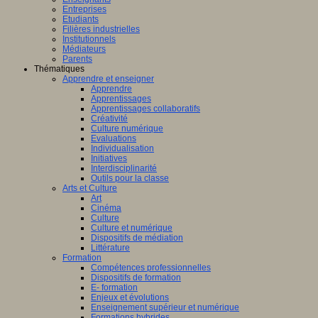
Entreprises
Etudiants
Filières industrielles
Institutionnels
Médiateurs
Parents
Thématiques
Apprendre et enseigner
Apprendre
Apprentissages
Apprentissages collaboratifs
Créativité
Culture numérique
Evaluations
Individualisation
Initiatives
Interdisciplinarité
Outils pour la classe
Arts et Culture
Art
Cinéma
Culture
Culture et numérique
Dispositifs de médiation
Littérature
Formation
Compétences professionnelles
Dispositifs de formation
E- formation
Enjeux et évolutions
Enseignement supérieur et numérique
Formations hybrides