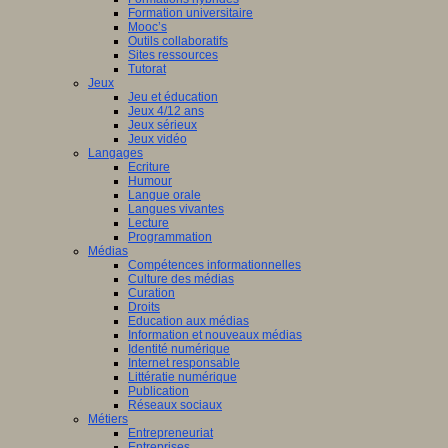
Formation universitaire
Mooc’s
Outils collaboratifs
Sites ressources
Tutorat
Jeux
Jeu et éducation
Jeux 4/12 ans
Jeux sérieux
Jeux vidéo
Langages
Ecriture
Humour
Langue orale
Langues vivantes
Lecture
Programmation
Médias
Compétences informationnelles
Culture des médias
Curation
Droits
Education aux médias
Information et nouveaux médias
Identité numérique
Internet responsable
Littératie numérique
Publication
Réseaux sociaux
Métiers
Entrepreneuriat
Entreprises