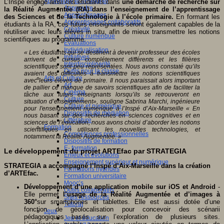
Apprendre et enseigner
L’Inspé engage ainsi ces étudiants dans
une démarche de recherche sur
Apprendre
la Réalité Augmentée (RA) dans l’enseignement de l’apprentissage
Apprentissages
des Sciences et de la Technologie à l’école primaire.
En formant les
Apprentissages collaboratifs
étudiants à la RA, ces futurs enseignants seront également capables de la
Créativité
réutiliser avec leurs élèves in situ, afin de mieux transmettre les notions
Culture numérique
scientifiques au programme.
Evaluations
Individualisation
« Les étudiants qui se destinent à devenir professeur des écoles
Initiatives
arrivent de cursus complétement différents et les filières
Interdisciplinarité
scientifiques sont peu représentées. Nous avons constaté qu’ils
Outils pour la classe
avaient des difficultés à transmettre les notions scientifiques
Arts et Culture
avec leurs élèves de primaire. Il nous paraissait alors important
Art
de pallier ce manque de savoirs scientifiques afin de faciliter la
Cinéma
tâche aux futurs enseignants lorsqu’ils se retrouveront en
Culture
situation d’enseignement», souligne Sabrina Marchi, ingénieure
Culture et numérique
pour l'enseignement numérique à l’Inspé d’Aix-Marseille « En
Dispositifs de médiation
nous basant sur des recherches en sciences cognitives et en
Littérature
sciences de l’éducation, nous avons choisi d’aborder les notions
Formation
scientifiques en utilisant les nouvelles technologies, et
Compétences professionnelles
notamment la Réalité Augmentée. »
Dispositifs de formation
E- formation
Le développement du projet ARTEfac par STRATEGIA
Enjeux et évolutions
Enseignement supérieur et numérique
STRATEGIA a accompagné l’Inspé d’Aix-Marseille dans la création
Formations hybrides
d’ARTEfac.
Formation universitaire
Mooc’s
Développement d’une application mobile sur iOS et Android
-
Outils collaboratifs
Elle permet
l’usage de la Réalité Augmentée et d’images à
Sites ressources
360°
sur smartphones et tablettes. Elle est aussi dotée d’une
Tutorat
fonction de géolocalisation pour concevoir des scénarii
Jeux
pédagogiques basés sur l’exploration de plusieurs sites.
Jeu et éducation