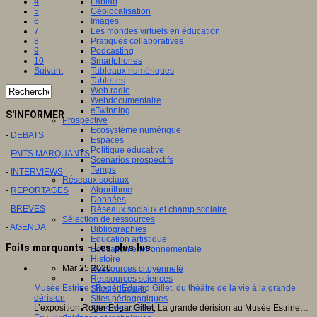
Fablab
4
Géolocalisation
5
Images
6
Les mondes virtuels en éducation
7
Pratiques collaboratives
8
Podcasting
9
Smartphones
10
Tableaux numériques
Suivant
Tablettes
Web radio
Webdocumentaire
eTwinning
S'INFORMER
Prospective
Ecosystème numérique
-
DEBATS
Espaces
Politique éducative
-
FAITS MARQUANTS
Scénarios prospectifs
Temps
-
INTERVIEWS
Réseaux sociaux
Algorithme
-
REPORTAGES
Données
-
BREVES
Réseaux sociaux et champ scolaire
Sélection de ressources
-
AGENDA
Bibliographies
Education artistique
Faits marquants - Les plus lus
Education environnementale
Histoire
Mar 25 2026
Ressources citoyenneté
Ressources sciences
Musée Estrine : Roger Edgard Gillet, du théâtre de la vie à la grande
Sites éducatifs
dérision
Sites pédagogiques
L’exposition Roger Edgar Gillet, La grande dérision au Musée Estrine…
Sites ressources