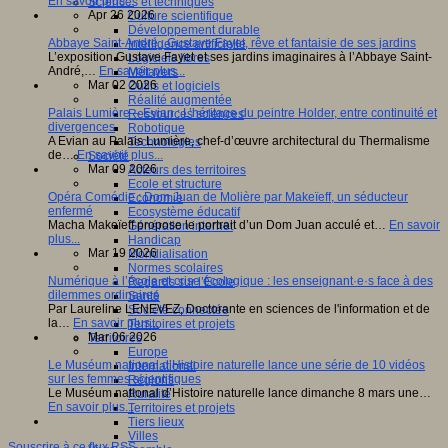
En savoir plus...
Sciences et techniques
Apr 26 2026
Culture scientifique
Développement durable
Abbaye Saint-André : Gustave Fayet, rêve et fantaisie de ses jardins
Intelligence artificielle
L’exposition Gustave Fayet et ses jardins imaginaires à l’Abbaye Saint-
Logiciels libres
André,…
En savoir plus...
Métavers
Mar 02 2026
Outils et logiciels
Réalité augmentée
Palais Lumière – Evian : L’héritage du peintre Holder, entre continuité et
Ressources sciences
divergences
Robotique
A Evian au Palais Lumière, chef-d’œuvre architectural du Thermalisme
Technologies
de…
En savoir plus...
Société
Mar 09 2026
Acteurs des territoires
Ecole et structure
Opéra Comédie : Dom Juan de Molière par Makeïeff, un séducteur
Economie
enfermé
Ecosystème éducatif
Macha Makeïeff propose le portrait d’un Dom Juan acculé et…
En savoir
Génération internet
plus...
Handicap
Mar 19 2026
Mondialisation
Normes scolaires
Numérique à l’école et crise écologique : les enseignant·e·s face à des
Regards sur l’Ecole
dilemmes ordinaires
Santé
Par Laureline LENEVEZ, Doctorante en sciences de l'information et de
Société connectée
la…
En savoir plus...
Territoires et projets
Mar 06 2026
Territoires
Europe
Le Muséum national d’Histoire naturelle lance une série de 10 vidéos
International
sur les femmes scientifiques
Régions
Le Muséum national d’Histoire naturelle lance dimanche 8 mars une…
Ruralité
En savoir plus...
Territoires et projets
Tiers lieux
Villes
Souscrire à ce flux RSS