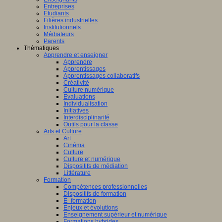
Entreprises
Etudiants
Filières industrielles
Institutionnels
Médiateurs
Parents
Thématiques
Apprendre et enseigner
Apprendre
Apprentissages
Apprentissages collaboratifs
Créativité
Culture numérique
Evaluations
Individualisation
Initiatives
Interdisciplinarité
Outils pour la classe
Arts et Culture
Art
Cinéma
Culture
Culture et numérique
Dispositifs de médiation
Littérature
Formation
Compétences professionnelles
Dispositifs de formation
E- formation
Enjeux et évolutions
Enseignement supérieur et numérique
Formations hybrides