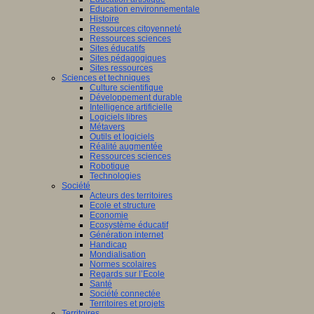
Education environnementale
Histoire
Ressources citoyenneté
Ressources sciences
Sites éducatifs
Sites pédagogiques
Sites ressources
Sciences et techniques
Culture scientifique
Développement durable
Intelligence artificielle
Logiciels libres
Métavers
Outils et logiciels
Réalité augmentée
Ressources sciences
Robotique
Technologies
Société
Acteurs des territoires
Ecole et structure
Economie
Ecosystème éducatif
Génération internet
Handicap
Mondialisation
Normes scolaires
Regards sur l’Ecole
Santé
Société connectée
Territoires et projets
Territoires