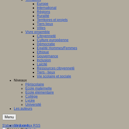
Europe
International
Régions
Ruralité
Territoires et projets
Tiers lieux
Villes
Vivre ensemble
Citoyenneté
Culture européenne
Démocratie
Egalité Hommes/Femmes
Ethique
Gouvernance
Inclusion
Laïcité
Ressources citoyenneté
Tiers - lieux
Vie scolaire et sociale
Niveaux
Périscolaire
Ecole maternelle
Ecole élémentaire
Collège
Lycée
Université
Les auteurs
Menu
S'abonner à ce flux RSS
S'informer