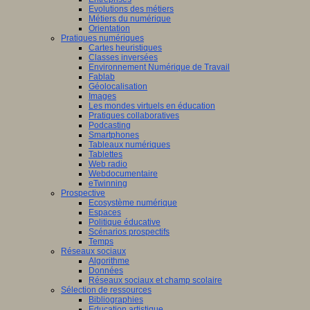
Evolutions des métiers
Métiers du numérique
Orientation
Pratiques numériques
Cartes heuristiques
Classes inversées
Environnement Numérique de Travail
Fablab
Géolocalisation
Images
Les mondes virtuels en éducation
Pratiques collaboratives
Podcasting
Smartphones
Tableaux numériques
Tablettes
Web radio
Webdocumentaire
eTwinning
Prospective
Ecosystème numérique
Espaces
Politique éducative
Scénarios prospectifs
Temps
Réseaux sociaux
Algorithme
Données
Réseaux sociaux et champ scolaire
Sélection de ressources
Bibliographies
Education artistique