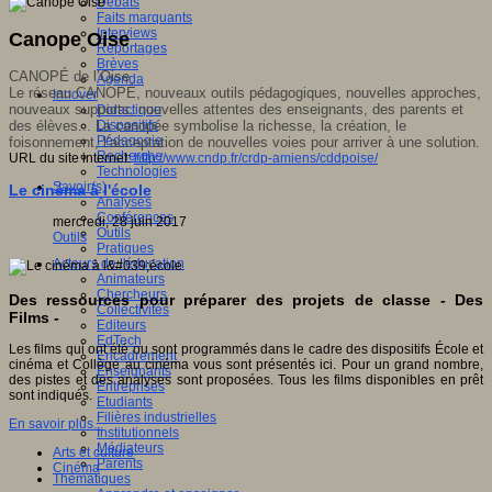
Débats
Faits marquants
Interviews
Canope Oise
Reportages
Brèves
CANOPÉ de l’Oise
Agenda
Le réseau CANOPÉ, nouveaux outils pédagogiques, nouvelles approches,
Innover
nouveaux supports, nouvelles attentes des enseignants, des parents et
Didactique
des élèves... La canopée symbolise la richesse, la création, le
Dispositifs
Pédagogie
foisonnement, l’acceptation de nouvelles voies pour arriver à une solution.
Recherche
URL du site internet:
http://www.cndp.fr/crdp-amiens/cddpoise/
Technologies
Savoir(s)
Le cinéma à l'école
Analyses
Conférences
mercredi, 28 juin 2017
Outils
Outils
Pratiques
Acteurs de l'éducation
Animateurs
Chercheurs
Des ressources pour préparer des projets de classe - Des
Collectivités
Films -
Editeurs
EdTech
Les films qui ont été ou sont programmés dans le cadre des dispositifs École et
Encadrement
cinéma et Collège au cinéma vous sont présentés ici. Pour un grand nombre,
Enseignants
des pistes et des analyses sont proposées. Tous les films disponibles en prêt
Entreprises
sont indiqués.
Etudiants
Filières industrielles
En savoir plus...
Institutionnels
Médiateurs
Arts et culture
Parents
Cinéma
Thématiques