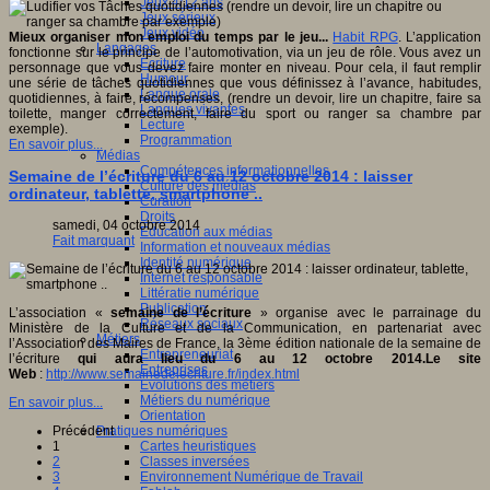
Jeux 4/12 ans
Jeux sérieux
Jeux vidéo
Mieux organiser mon emploi du temps par le jeu...
Habit RPG
. L’application
Langages
fonctionne sur le principe de l’automotivation, via un jeu de rôle. Vous avez un
Ecriture
personnage que vous devez faire monter en niveau. Pour cela, il faut remplir
Humour
une série de tâches quotidiennes que vous définissez à l’avance, habitudes,
Langue orale
quotidiennes, à faire, récompenses, (rendre un devoir, lire un chapitre, faire sa
Langues vivantes
toilette, manger correctement, faire du sport ou ranger sa chambre par
Lecture
exemple).
Programmation
En savoir plus...
Médias
Compétences informationnelles
Semaine de l’écriture du 6 au 12 octobre 2014 : laisser
Culture des médias
ordinateur, tablette, smartphone ..
Curation
Droits
samedi, 04 octobre 2014
Education aux médias
Fait marquant
Information et nouveaux médias
Identité numérique
Internet responsable
Littératie numérique
Publication
L’association «
semaine de l’écriture
» organise avec le parrainage du
Réseaux sociaux
Ministère de la Culture et de la Communication, en partenariat avec
Métiers
l’Association des Maires de France, la 3ème édition nationale de la semaine de
Entrepreneuriat
l’écriture
qui aura lieu du 6 au 12 octobre 2014.
Le site
Entreprises
Web
:
http://www.semainedelecriture.fr/index.html
Evolutions des métiers
Métiers du numérique
En savoir plus...
Orientation
Pratiques numériques
Précédent
Cartes heuristiques
1
Classes inversées
2
Environnement Numérique de Travail
3