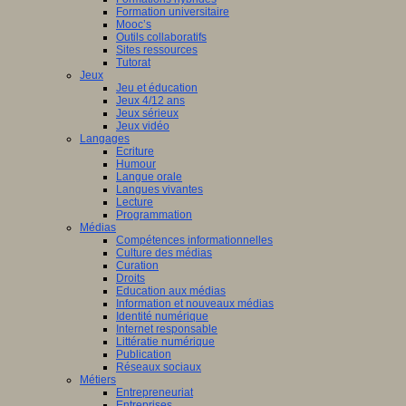
Formation universitaire
Mooc’s
Outils collaboratifs
Sites ressources
Tutorat
Jeux
Jeu et éducation
Jeux 4/12 ans
Jeux sérieux
Jeux vidéo
Langages
Ecriture
Humour
Langue orale
Langues vivantes
Lecture
Programmation
Médias
Compétences informationnelles
Culture des médias
Curation
Droits
Education aux médias
Information et nouveaux médias
Identité numérique
Internet responsable
Littératie numérique
Publication
Réseaux sociaux
Métiers
Entrepreneuriat
Entreprises