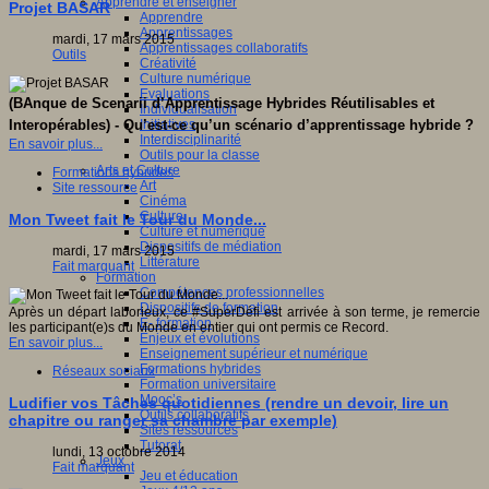
Apprendre et enseigner
Projet BASAR
Apprendre
Apprentissages
mardi, 17 mars 2015
Apprentissages collaboratifs
Outils
Créativité
Culture numérique
Evaluations
(BAnque de Scenarii d’Apprentissage Hybrides Réutilisables et
Individualisation
Initiatives
Interopérables) -
Qu’est-ce qu’un scénario d’apprentissage hybride ?
Interdisciplinarité
En savoir plus...
Outils pour la classe
Arts et Culture
Formations hybrides
Art
Site ressource
Cinéma
Culture
Mon Tweet fait le Tour du Monde...
Culture et numérique
Dispositifs de médiation
mardi, 17 mars 2015
Littérature
Fait marquant
Formation
Compétences professionnelles
Dispositifs de formation
Après un départ laborieux, ce #SuperDéfi est arrivée à son terme, je remercie
E- formation
les participant(e)s du Monde en entier qui ont permis ce Record.
Enjeux et évolutions
En savoir plus...
Enseignement supérieur et numérique
Formations hybrides
Réseaux sociaux
Formation universitaire
Mooc’s
Ludifier vos Tâches quotidiennes (rendre un devoir, lire un
Outils collaboratifs
chapitre ou ranger sa chambre par exemple)
Sites ressources
Tutorat
lundi, 13 octobre 2014
Jeux
Fait marquant
Jeu et éducation