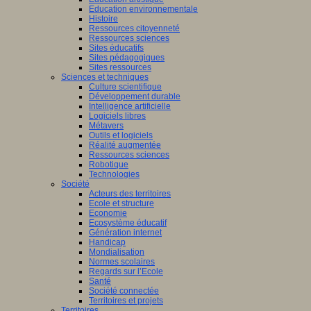
Education environnementale
Histoire
Ressources citoyenneté
Ressources sciences
Sites éducatifs
Sites pédagogiques
Sites ressources
Sciences et techniques
Culture scientifique
Développement durable
Intelligence artificielle
Logiciels libres
Métavers
Outils et logiciels
Réalité augmentée
Ressources sciences
Robotique
Technologies
Société
Acteurs des territoires
Ecole et structure
Economie
Ecosystème éducatif
Génération internet
Handicap
Mondialisation
Normes scolaires
Regards sur l’Ecole
Santé
Société connectée
Territoires et projets
Territoires