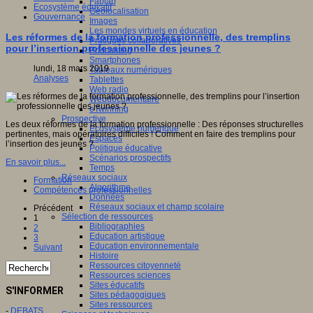
Fablab
Ecosystème éducatif
Géolocalisation
Gouvernance
Images
Les mondes virtuels en éducation
Les réformes de la formation professionnelle, des tremplins
Pratiques collaboratives
pour l’insertion professionnelle des jeunes ?
Podcasting
Smartphones
lundi, 18 mars 2019
Tableaux numériques
Analyses
Tablettes
Web radio
Webdocumentaire
eTwinning
Prospective
Les deux réformes de la formation professionnelle : Des réponses structurelles
Ecosystème numérique
pertinentes, mais opératoires difficiles ! Comment en faire des tremplins pour
Espaces
l’insertion des jeunes ?
Politique éducative
Scénarios prospectifs
En savoir plus...
Temps
Réseaux sociaux
Formation
Algorithme
Compétences professionnelles
Données
Réseaux sociaux et champ scolaire
Précédent
Sélection de ressources
1
Bibliographies
2
Education artistique
3
Education environnementale
Suivant
Histoire
Ressources citoyenneté
Ressources sciences
Sites éducatifs
S'INFORMER
Sites pédagogiques
Sites ressources
-
DEBATS