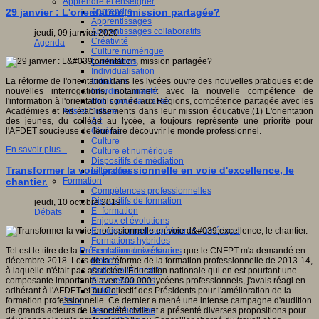
Apprendre et enseigner
29 janvier : L'orientation, mission partagée?
Apprendre
Apprentissages
Apprentissages collaboratifs
jeudi, 09 janvier 2020
Créativité
Agenda
Culture numérique
Evaluations
Individualisation
La réforme de l'orientation dans les lycées ouvre des nouvelles pratiques et de
Initiatives
nouvelles interrogations, notamment avec la nouvelle compétence de
Interdisciplinarité
l'information à l'orientation confiée aux Régions, compétence partagée avec les
Outils pour la classe
Académies et les établissements dans leur mission éducative.(1) L'orientation
Arts et Culture
des jeunes, du collège au lycée, a toujours représenté une priorité pour
Art
l'AFDET soucieuse de leur faire découvrir le monde professionnel.
Cinéma
Culture
En savoir plus...
Culture et numérique
Dispositifs de médiation
Transformer la voie professionnelle en voie d'excellence, le
Littérature
Formation
chantier.
Compétences professionnelles
Dispositifs de formation
jeudi, 10 octobre 2019
E- formation
Débats
Enjeux et évolutions
Enseignement supérieur et numérique
Formations hybrides
Formation universitaire
Tel est le titre de la
Présentation des réformes
que le CNFPT m'a demandé en
Mooc’s
décembre 2018. Lors de la réforme de la formation professionnelle de 2013-14,
Outils collaboratifs
à laquelle n'était pas associée l'Éducation nationale qui en est pourtant une
Sites ressources
composante importante avec 700 000 lycéens professionnels, j'avais réagi en
Tutorat
adhérant à l'AFDET et au Collectif des Présidents pour l'amélioration de la
Jeux
formation professionnelle. Ce dernier a mené une intense campagne d'audition
Jeu et éducation
de grands acteurs de la société civile et a présenté diverses propositions pour