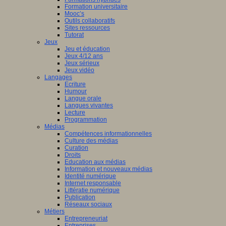
Formation universitaire
Mooc’s
Outils collaboratifs
Sites ressources
Tutorat
Jeux
Jeu et éducation
Jeux 4/12 ans
Jeux sérieux
Jeux vidéo
Langages
Ecriture
Humour
Langue orale
Langues vivantes
Lecture
Programmation
Médias
Compétences informationnelles
Culture des médias
Curation
Droits
Education aux médias
Information et nouveaux médias
Identité numérique
Internet responsable
Littératie numérique
Publication
Réseaux sociaux
Métiers
Entrepreneuriat
Entreprises