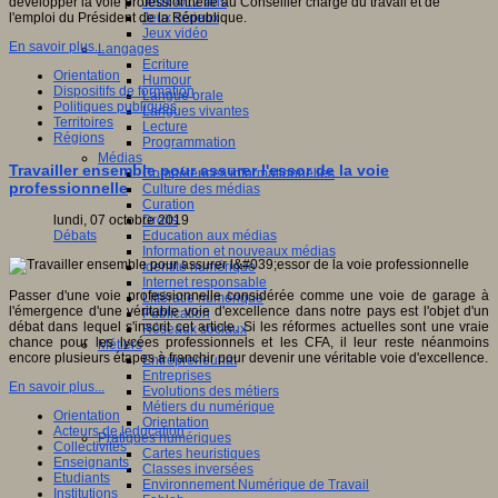
Jeux 4/12 ans
développer la voie professionnelle au Conseiller chargé du travail et de
Jeux sérieux
l'emploi du Président de la République.
Jeux vidéo
En savoir plus...
Langages
Ecriture
Orientation
Humour
Dispositifs de formation
Langue orale
Politiques publiques
Langues vivantes
Territoires
Lecture
Régions
Programmation
Médias
Travailler ensemble pour assurer l'essor de la voie
Compétences informationnelles
professionnelle
Culture des médias
Curation
Droits
lundi, 07 octobre 2019
Education aux médias
Débats
Information et nouveaux médias
Identité numérique
Internet responsable
Passer d'une voie professionnelle considérée comme une voie de garage à
Littératie numérique
l'émergence d'une véritable voie d'excellence dans notre pays est l'objet d'un
Publication
débat dans lequel s'inscrit cet article. Si les réformes actuelles sont une vraie
Réseaux sociaux
chance pour les lycées professionnels et les CFA, il leur reste néanmoins
Métiers
encore plusieurs étapes à franchir pour devenir une véritable voie d'excellence.
Entrepreneuriat
Entreprises
En savoir plus...
Evolutions des métiers
Métiers du numérique
Orientation
Orientation
Acteurs de leducation
Pratiques numériques
Collectivités
Cartes heuristiques
Enseignants
Classes inversées
Etudiants
Environnement Numérique de Travail
Institutions