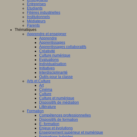
Entreprises
Etudiants
Filières industrielles
Institutionnels
Médiateurs
Parents
Thématiques
Apprendre et enseigner
Apprendre
Apprentissages
Apprentissages collaboratifs
Créativité
Culture numérique
Evaluations
Individualisation
Initiatives
Interdisciplinarité
Outils pour la classe
Arts et Culture
Art
Cinéma
Culture
Culture et numérique
Dispositifs de médiation
Littérature
Formation
Compétences professionnelles
Dispositifs de formation
E- formation
Enjeux et évolutions
Enseignement supérieur et numérique
Formations hybrides