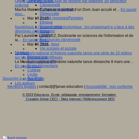
Vivre ensemble
Opéra Comédie : Dom Juan de Molière par Makeïeff, un séducteur
Citoyenneté
enfermé
Culture européenne
Macha Makeïeff propose le portrait d’un Dom Juan acculé et…
En savoir
Démocratie
plus...
Egalité Hommes/Femmes
Mar 19 2026
Ethique
Gouvernance
Numérique à l’école et crise écologique : les enseignant·e·s face à des
Inclusion
dilemmes ordinaires
Laïcité
Par Laureline LENEVEZ, Doctorante en sciences de l'information et de
Ressources citoyenneté
la…
En savoir plus...
Tiers - lieux
Mar 06 2026
Vie scolaire et sociale
Niveaux
Le Muséum national d’Histoire naturelle lance une série de 10 vidéos
Périscolaire
sur les femmes scientifiques
Ecole maternelle
Le Muséum national d’Histoire naturelle lance dimanche 8 mars une…
Ecole élémentaire
En savoir plus...
Collège
Lycée
Souscrire à ce flux RSS
Université
Les auteurs
Mentions légales
| contact[@]anae.education |
Accessibilité : non conforme
© 2023 Educavox, Ecole, pédagogie, enseignement, formation
Creation Sylvie CECI - Sites Internet / Référencement SEO