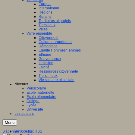
Europe
International
Régions
Ruralité
Territoires et projets
Tiers lieux
Villes
Vivre ensemble
Citoyenneté
Culture européenne
Démocratie
Egalité Hommes/Femmes
Ethique
Gouvernance
Inclusion
Laïcité
Ressources citoyenneté
Tiers - lieux
Vie scolaire et sociale
Niveaux
Périscolaire
Ecole maternelle
Ecole élémentaire
Collège
Lycée
Université
Les auteurs
Menu
S'abonner à ce flux RSS
S'informer