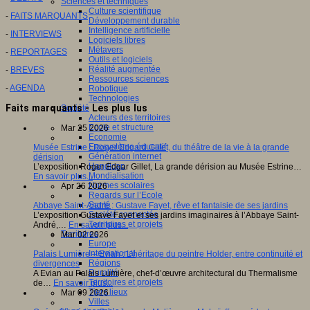
Sciences et techniques
Culture scientifique
-
FAITS MARQUANTS
Développement durable
Intelligence artificielle
-
INTERVIEWS
Logiciels libres
Métavers
-
REPORTAGES
Outils et logiciels
Réalité augmentée
-
BREVES
Ressources sciences
-
AGENDA
Robotique
Technologies
Faits marquants - Les plus lus
Société
Acteurs des territoires
Ecole et structure
Mar 25 2026
Economie
Ecosystème éducatif
Musée Estrine : Roger Edgard Gillet, du théâtre de la vie à la grande
Génération internet
dérision
Handicap
L’exposition Roger Edgar Gillet, La grande dérision au Musée Estrine…
Mondialisation
En savoir plus...
Normes scolaires
Apr 26 2026
Regards sur l’Ecole
Santé
Abbaye Saint-André : Gustave Fayet, rêve et fantaisie de ses jardins
Société connectée
L’exposition Gustave Fayet et ses jardins imaginaires à l’Abbaye Saint-
Territoires et projets
André,…
En savoir plus...
Territoires
Mar 02 2026
Europe
International
Palais Lumière – Evian : L’héritage du peintre Holder, entre continuité et
Régions
divergences
Ruralité
A Evian au Palais Lumière, chef-d’œuvre architectural du Thermalisme
Territoires et projets
de…
En savoir plus...
Tiers lieux
Mar 09 2026
Villes