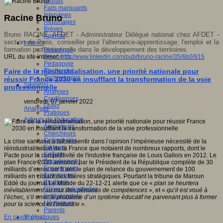
Débats
Faits marquants
Interviews
Racine Bruno
Reportages
Brèves
Bruno RACINE, AFDET - Administrateur Délégué national chez AFDET -
Agenda
section de Paris, conseiller pour l'alternance-apprentissage, l'emploi et la
Innover
formation professionnelle dans le développement des territoires.
Didactique
URL du site internet:
http://www.linkedin.com/pub/bruno-racine/35/6b0/915
Dispositifs
Pédagogie
Faire de la réindustrialisation, une priorité nationale pour
Recherche
Technologies
réussir France 2030 en insufflant la transformation de la voie
Savoir(s)
professionnelle
Analyses
Conférences
vendredi, 07 janvier 2022
Outils
Analyses
Pratiques
Acteurs de l'éducation
Animateurs
Chercheurs
Collectivités
La crise sanitaire a fait ressentir dans l’opinion l’impérieuse nécessité de la
Editeurs
réindustrialisation de la France que notaient de nombreux rapports, dont le
EdTech
Pacte pour la compétitivité de l'industrie française de Louis Gallois en 2012. Le
Encadrement
plan France 2030 annoncé par le Président de la République complète de 30
Enseignants
milliards d’euros sur 5 ans le plan de relance du gouvernement de 100
Entreprises
milliards en ciblant des filières stratégiques. Pourtant la tribune de Maroun
Etudiants
Eddé du journal Le Monde du 22-12-21 alerte que ce «
plan se heurtera
Filières industrielles
inévitablement au mur des pénuries de compétences
», et «
qu’il est voué à
Institutionnels
l’échec, s’il omet le problème d’un système éducatif ne parvenant plus à former
Médiateurs
pour la science et l’industrie
».
Parents
En savoir plus...
Thématiques