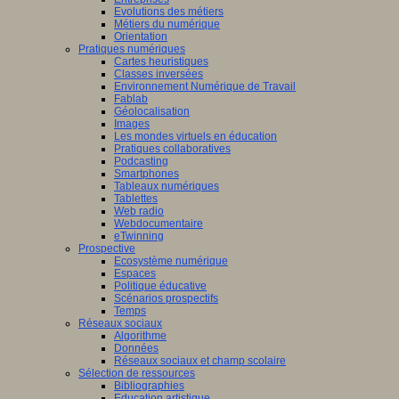
Evolutions des métiers
Métiers du numérique
Orientation
Pratiques numériques
Cartes heuristiques
Classes inversées
Environnement Numérique de Travail
Fablab
Géolocalisation
Images
Les mondes virtuels en éducation
Pratiques collaboratives
Podcasting
Smartphones
Tableaux numériques
Tablettes
Web radio
Webdocumentaire
eTwinning
Prospective
Ecosystème numérique
Espaces
Politique éducative
Scénarios prospectifs
Temps
Réseaux sociaux
Algorithme
Données
Réseaux sociaux et champ scolaire
Sélection de ressources
Bibliographies
Education artistique