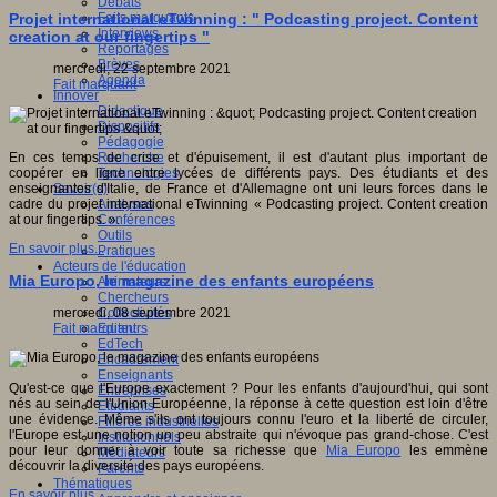
Débats
Faits marquants
Projet international eTwinning : " Podcasting project. Content
Interviews
creation at our fingertips "
Reportages
Brèves
mercredi, 22 septembre 2021
Agenda
Fait marquant
Innover
Didactique
Dispositifs
Pédagogie
Recherche
En ces temps de crise et d'épuisement, il est d'autant plus important de
Technologies
coopérer en ligne entre lycées de différents pays. Des étudiants et des
Savoir(s)
enseignantes d'Italie, de France et d'Allemagne ont uni leurs forces dans le
Analyses
cadre du projet international eTwinning « Podcasting project. Content creation
Conférences
at our fingertips. ».
Outils
En savoir plus...
Pratiques
Acteurs de l'éducation
Mia Europo, le magazine des enfants européens
Animateurs
Chercheurs
Collectivités
mercredi, 08 septembre 2021
Editeurs
Fait marquant
EdTech
Encadrement
Enseignants
Qu'est-ce que l'Europe exactement ? Pour les enfants d'aujourd'hui, qui sont
Entreprises
nés au sein de l'Union Européenne, la réponse à cette question est loin d'être
Etudiants
une évidence. Même s'ils ont toujours connu l'euro et la liberté de circuler,
Filières industrielles
l'Europe est une notion un peu abstraite qui n'évoque pas grand-chose. C'est
Institutionnels
pour leur donner à voir toute sa richesse que
Mia Europo
les emmène
Médiateurs
découvrir la diversité des pays européens.
Parents
Thématiques
En savoir plus...