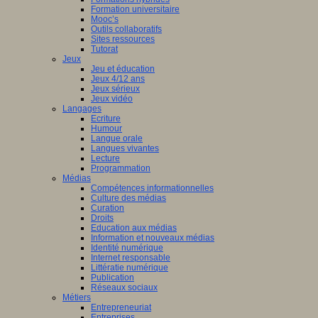
Formation universitaire
Mooc’s
Outils collaboratifs
Sites ressources
Tutorat
Jeux
Jeu et éducation
Jeux 4/12 ans
Jeux sérieux
Jeux vidéo
Langages
Ecriture
Humour
Langue orale
Langues vivantes
Lecture
Programmation
Médias
Compétences informationnelles
Culture des médias
Curation
Droits
Education aux médias
Information et nouveaux médias
Identité numérique
Internet responsable
Littératie numérique
Publication
Réseaux sociaux
Métiers
Entrepreneuriat
Entreprises