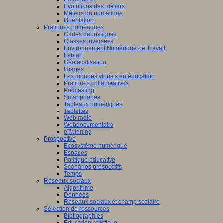
Evolutions des métiers
Métiers du numérique
Orientation
Pratiques numériques
Cartes heuristiques
Classes inversées
Environnement Numérique de Travail
Fablab
Géolocalisation
Images
Les mondes virtuels en éducation
Pratiques collaboratives
Podcasting
Smartphones
Tableaux numériques
Tablettes
Web radio
Webdocumentaire
eTwinning
Prospective
Ecosystème numérique
Espaces
Politique éducative
Scénarios prospectifs
Temps
Réseaux sociaux
Algorithme
Données
Réseaux sociaux et champ scolaire
Sélection de ressources
Bibliographies
Education artistique