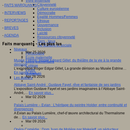
Vivre ensemble
Citoyenneté
-
FAITS MARQUANTS
Culture européenne
-
INTERVIEWS
Démocratie
Egalité Hommes/Femmes
-
REPORTAGES
Ethique
Gouvernance
-
BREVES
Inclusion
Laïcité
-
AGENDA
Ressources citoyenneté
Tiers - lieux
Faits marquants - Les plus lus
Vie scolaire et sociale
Niveaux
Mar 25 2026
Périscolaire
Ecole maternelle
Musée Estrine : Roger Edgard Gillet, du théâtre de la vie à la grande
Ecole élémentaire
dérision
Collège
L’exposition Roger Edgar Gillet, La grande dérision au Musée Estrine…
Lycée
En savoir plus...
Université
Apr 26 2026
Les auteurs
Abbaye Saint-André : Gustave Fayet, rêve et fantaisie de ses jardins
L’exposition Gustave Fayet et ses jardins imaginaires à l’Abbaye Saint-
André,…
En savoir plus...
Mar 02 2026
Palais Lumière – Evian : L’héritage du peintre Holder, entre continuité et
divergences
A Evian au Palais Lumière, chef-d’œuvre architectural du Thermalisme
de…
En savoir plus...
Mar 09 2026
Opéra Comédie : Dom Juan de Molière par Makeïeff, un séducteur