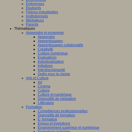
Entreprises
Etudiants
Filières industrielles
Institutionnels
Médiateurs
Parents
Thématiques
Apprendre et enseigner
Apprendre
Apprentissages
Apprentissages collaboratifs
Créativité
Culture numérique
Evaluations
Individualisation
Initiatives
Interdisciplinarité
Outils pour la classe
Arts et Culture
Art
Cinéma
Culture
Culture et numérique
Dispositifs de médiation
Littérature
Formation
Compétences professionnelles
Dispositifs de formation
E- formation
Enjeux et évolutions
Enseignement supérieur et numérique
Formations hybrides