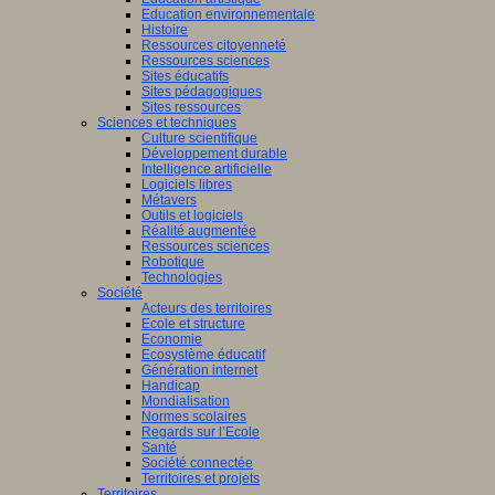
Education environnementale
Histoire
Ressources citoyenneté
Ressources sciences
Sites éducatifs
Sites pédagogiques
Sites ressources
Sciences et techniques
Culture scientifique
Développement durable
Intelligence artificielle
Logiciels libres
Métavers
Outils et logiciels
Réalité augmentée
Ressources sciences
Robotique
Technologies
Société
Acteurs des territoires
Ecole et structure
Economie
Ecosystème éducatif
Génération internet
Handicap
Mondialisation
Normes scolaires
Regards sur l’Ecole
Santé
Société connectée
Territoires et projets
Territoires