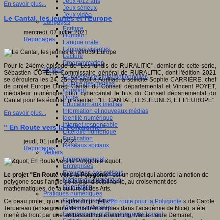
Jeux 4/12 ans
En savoir plus...
Jeux sérieux
Jeux vidéo
Le Cantal, les jeunes et l'Europe
Langages
Ecriture
mercredi, 07 juillet 2021
Humour
Reportages
Langue orale
Langues vivantes
Lecture
Programmation
Pour le 24ème épisode de "Les lundis de RURALITIC", dernier de cette série,
Médias
Sébastien CÔTE, le Commissaire général de RURALITIC, dont l'édition 2021
Compétences informationnelles
se déroulera les 24, 25, 26 août à Aurillac, a sollicité Sophie CARRIÈRE, chef
Culture des médias
de projet Europe Direct Cantal du Conseil départemental et Vincent POYET,
Curation
médiateur numérique pour cybercantal le bus du Conseil départemental du
Droits
Cantal pour les écouter présenter : "LE CANTAL, LES JEUNES, ET L’EUROPE".
Education aux médias
Information et nouveaux médias
En savoir plus...
Identité numérique
Internet responsable
" En Route vers la Polygonie "
Littératie numérique
Publication
jeudi, 01 juillet 2021
Réseaux sociaux
Reportages
Métiers
Entrepreneuriat
Entreprises
Evolutions des métiers
Le projet "En Route vers la Polygonie"
est un projet qui aborde la notion de
Métiers du numérique
polygone sous l’angle de la pluridisciplinarité, au croisement des
Orientation
mathématiques, de la culture et des Arts.
Pratiques numériques
Cartes heuristiques
Ce beau projet, qui s’inspire du projet «
En route pour la Polygonie
» de Carole
Classes inversées
Terpereau (enseignante de mathématiques dans l’académie de Nice), a été
Environnement Numérique de Travail
mené de front par une ambassadrice eTwinning, Marie-Laure Demaret,