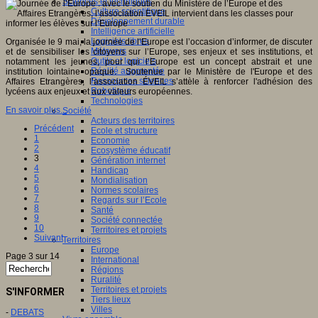
Sciences et techniques
Culture scientifique
Développement durable
Intelligence artificielle
Logiciels libres
Organisée le 9 mai, la journée de l’Europe est l’occasion d’informer, de discuter
Métavers
et de sensibiliser les citoyens sur l’Europe, ses enjeux et ses institutions, et
Outils et logiciels
notamment les jeunes, pour qui l’Europe est un concept abstrait et une
Réalité augmentée
institution lointaine opaque. Soutenue par le Ministère de l'Europe et des
Ressources sciences
Affaires Etrangères, l’association ÉVEIL s’attèle à renforcer l'adhésion des
Robotique
lycéens aux enjeux et aux valeurs européennes.
Technologies
En savoir plus...
Société
Acteurs des territoires
Précédent
Ecole et structure
1
Economie
2
Ecosystème éducatif
3
Génération internet
4
Handicap
5
Mondialisation
6
Normes scolaires
7
Regards sur l’Ecole
8
Santé
9
Société connectée
10
Territoires et projets
Suivant
Territoires
Europe
Page 3 sur 14
International
Régions
Ruralité
Territoires et projets
S'INFORMER
Tiers lieux
Villes
-
DEBATS