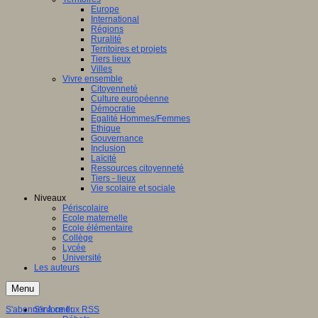
Europe
International
Régions
Ruralité
Territoires et projets
Tiers lieux
Villes
Vivre ensemble
Citoyenneté
Culture européenne
Démocratie
Egalité Hommes/Femmes
Ethique
Gouvernance
Inclusion
Laïcité
Ressources citoyenneté
Tiers - lieux
Vie scolaire et sociale
Niveaux
Périscolaire
Ecole maternelle
Ecole élémentaire
Collège
Lycée
Université
Les auteurs
Menu
S'abonner à ce flux RSS
S'informer