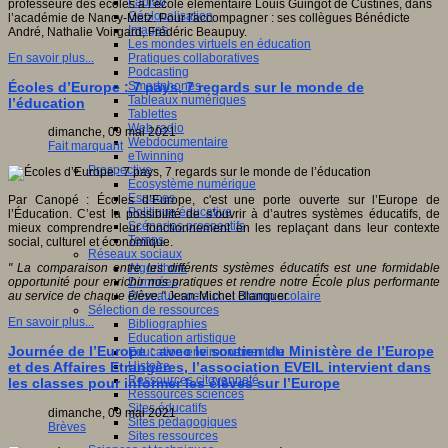
Fablab
professeure des écoles à l’école élémentaire Louis Guingot de Custines, dans
Géolocalisation
l’académie de Nancy-Metz. Pour l'accompagner : ses collègues Bénédicte
Images
André, Nathalie Voirgard, Frédéric Beaupuy.
Les mondes virtuels en éducation
Pratiques collaboratives
En savoir plus...
Podcasting
Smartphones
Écoles d’Europe : 7 pays, 7 regards sur le monde de
Tableaux numériques
l’éducation
Tablettes
Web radio
dimanche, 09 mai 2021
Webdocumentaire
Fait marquant
eTwinning
Prospective
Ecosystème numérique
Espaces
Par Canopé : Écoles d’Europe, c'est une porte ouverte sur l’Europe de
Politique éducative
l’Éducation. C’est la possibilité de s’ouvrir à d’autres systèmes éducatifs, de
Scénarios prospectifs
mieux comprendre leur fonctionnement en les replaçant dans leur contexte
Temps
social, culturel et économique.
Réseaux sociaux
Algorithme
" La comparaison entre les différents systèmes éducatifs est une formidable
Données
opportunité pour enrichir nos pratiques et rendre notre École plus performante
Réseaux sociaux et champ scolaire
au service de chaque élève."
Jean-Michel Blanquer
Sélection de ressources
En savoir plus...
Bibliographies
Education artistique
Journée de l’Europe : avec le soutien du Ministère de l’Europe
Education environnementale
Histoire
et des Affaires Etrangères, l’association EVEIL intervient dans
Ressources citoyenneté
les classes pour informer les élèves sur l’Europe
Ressources sciences
Sites éducatifs
dimanche, 09 mai 2021
Sites pédagogiques
Brèves
Sites ressources