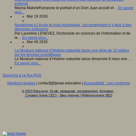
enfermé
Macha Makeïeff propose le portrait d’un Dom Juan acculé et…
En savoir
plus...
Mar 19 2026
Numérique à l’école et crise écologique : les enseignant·e·s face à des
dilemmes ordinaires
Par Laureline LENEVEZ, Doctorante en sciences de l'information et de
la…
En savoir plus...
Mar 06 2026
Le Muséum national d’Histoire naturelle lance une série de 10 vidéos
sur les femmes scientifiques
Le Muséum national d’Histoire naturelle lance dimanche 8 mars une…
En savoir plus...
Souscrire à ce flux RSS
Mentions légales
| contact[@]anae.education |
Accessibilité : non conforme
© 2023 Educavox, Ecole, pédagogie, enseignement, formation
Creation Sylvie CECI - Sites Internet / Référencement SEO