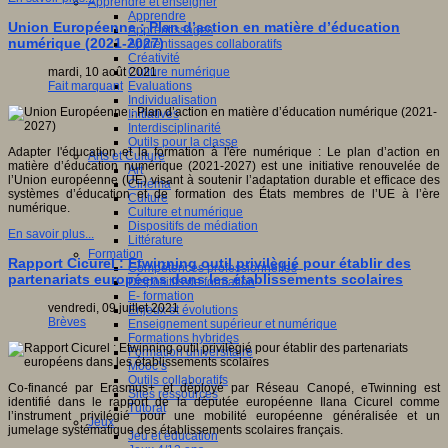
Apprendre et enseigner
Apprendre
Union Européenne : Plan d’action en matière d’éducation
Apprentissages
numérique (2021-2027)
Apprentissages collaboratifs
Créativité
Culture numérique
mardi, 10 août 2021
Evaluations
Fait marquant
Individualisation
Initiatives
Interdisciplinarité
Outils pour la classe
Adapter l'éducation et la formation à l'ère numérique : Le plan d’action en
Arts et Culture
matière d’éducation numérique (2021-2027) est une initiative renouvelée de
Art
l’Union européenne (UE) visant à soutenir l’adaptation durable et efficace des
Cinéma
systèmes d’éducation et de formation des États membres de l’UE à l’ère
Culture
numérique.
Culture et numérique
Dispositifs de médiation
En savoir plus...
Littérature
Formation
Rapport Cicurel : Etwinning outil privilègié pour établir des
Compétences professionnelles
partenariats européens dans les établissements scolaires
Dispositifs de formation
E- formation
vendredi, 09 juillet 2021
Enjeux et évolutions
Brèves
Enseignement supérieur et numérique
Formations hybrides
Formation universitaire
Mooc’s
Outils collaboratifs
Co-financé par Erasmus+ et déployé par Réseau Canopé, eTwinning est
Sites ressources
identifié dans le rapport de la députée européenne Ilana Cicurel comme
Tutorat
l’instrument privilégié pour une mobilité européenne généralisée et un
Jeux
jumelage systématique des établissements scolaires français.
Jeu et éducation