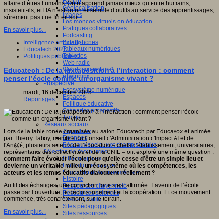
Fablab
affaire d’êtres humains. On n’apprend jamais mieux qu’entre humains,
Géolocalisation
insistent-ils, et l’IA n’est qu’un ensemble d’outils au service des apprentissages,
Images
sûrement pas une fin en soi.
Les mondes virtuels en éducation
Pratiques collaboratives
En savoir plus...
Podcasting
Smartphones
Intelligence artificielle
Tableaux numériques
Educatech 2025
Tablettes
Politiques publiques
Web radio
Webdocumentaire
Educatech : De la juxtaposition à l’interaction : comment
eTwinning
penser l’école comme un organisme vivant ?
Prospective
Ecosystème numérique
mardi, 16 décembre 2025
Espaces
Reportages
Politique éducative
Scénarios prospectifs
Temps
Réseaux sociaux
Algorithme
Lors de la table ronde organisée au salon Educatech par Educavox et animée
Données
par Thierry Taboy, membre du Conseil d'Administration d'Impact AI et de
Réseaux sociaux et champ scolaire
l'An@é, plusieurs acteurs de l’éducation – chefs d’établissement, universitaires,
Sélection de ressources
représentants des collectivités et de la CNIL – ont exploré une même question :
Bibliographies
comment faire évoluer l’école pour qu’elle cesse d’être un simple lieu et
Education artistique
devienne un véritable milieu, un écosystème où les compétences, les
Education environnementale
acteurs et les temps éducatifs dialoguent réellement ?
Histoire
Au fil des échanges, une conviction forte s’est affirmée : l’avenir de l’école
Ressources citoyenneté
passe par l’ouverture, le décloisonnement et la coopération. Et ce mouvement
Ressources sciences
commence, très concrètement, sur le terrain.
Sites éducatifs
Sites pédagogiques
En savoir plus...
Sites ressources