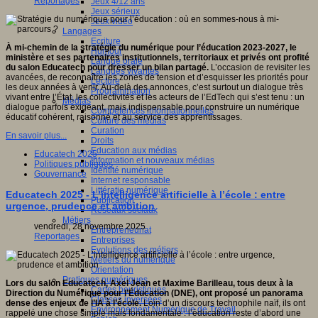
Reportages
Jeux 4/12 ans
Jeux sérieux
Jeux vidéo
Langages
Ecriture
À mi-chemin de la stratégie du numérique pour l’éducation 2023-2027, le
Humour
ministère et ses partenaires institutionnels, territoriaux et privés ont profité
Langue orale
du salon Educatech pour dresser un bilan partagé.
L’occasion de revisiter les
Langues vivantes
avancées, de reconnaître les zones de tension et d’esquisser les priorités pour
Lecture
les deux années à venir. Au-delà des annonces, c’est surtout un dialogue très
Programmation
vivant entre l’État, les collectivités et les acteurs de l’EdTech qui s’est tenu : un
Médias
dialogue parfois exigeant, mais indispensable pour construire un numérique
Compétences informationnelles
éducatif cohérent, raisonné et au service des apprentissages.
Culture des médias
Curation
En savoir plus...
Droits
Education aux médias
Educatech 2025
Information et nouveaux médias
Politiques publiques
Identité numérique
Gouvernance
Internet responsable
Littératie numérique
Educatech 2025 - L’intelligence artificielle à l’école : entre
Publication
urgence, prudence et ambition
Réseaux sociaux
Métiers
vendredi, 28 novembre 2025
Entrepreneuriat
Reportages
Entreprises
Evolutions des métiers
Métiers du numérique
Orientation
Pratiques numériques
Lors du salon Educatech, Axel Jean et Maxime Barilleau, tous deux à la
Cartes heuristiques
Direction du Numérique pour l’Éducation (DNE), ont proposé un panorama
Classes inversées
dense des enjeux de l’IA à l’école.
Loin d’un discours technophile naïf, ils ont
Environnement Numérique de Travail
rappelé une chose simple mais fondamentale : l’éducation reste d’abord une