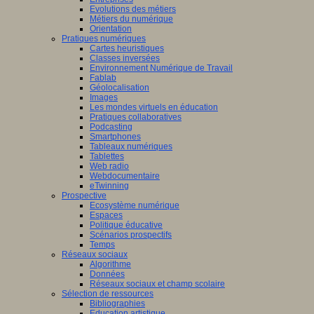
Evolutions des métiers
Métiers du numérique
Orientation
Pratiques numériques
Cartes heuristiques
Classes inversées
Environnement Numérique de Travail
Fablab
Géolocalisation
Images
Les mondes virtuels en éducation
Pratiques collaboratives
Podcasting
Smartphones
Tableaux numériques
Tablettes
Web radio
Webdocumentaire
eTwinning
Prospective
Ecosystème numérique
Espaces
Politique éducative
Scénarios prospectifs
Temps
Réseaux sociaux
Algorithme
Données
Réseaux sociaux et champ scolaire
Sélection de ressources
Bibliographies
Education artistique