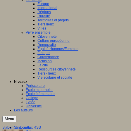
Europe
International
Régions
Ruralité
Territoires et projets
Tiers lieux
Villes
Vivre ensemble
Citoyenneté
Culture européenne
Démocratie
Egalité Hommes/Femmes
Ethique
Gouvernance
Inclusion
Laïcité
Ressources citoyenneté
Tiers - lieux
Vie scolaire et sociale
Niveaux
Périscolaire
Ecole maternelle
Ecole élémentaire
Collège
Lycée
Université
Les auteurs
Menu
S'abonner à ce flux RSS
S'informer