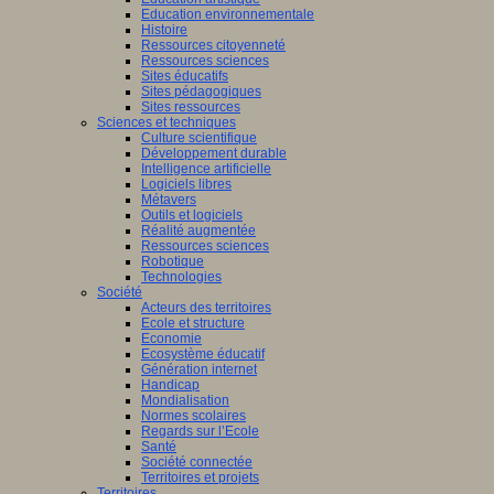
Education environnementale
Histoire
Ressources citoyenneté
Ressources sciences
Sites éducatifs
Sites pédagogiques
Sites ressources
Sciences et techniques
Culture scientifique
Développement durable
Intelligence artificielle
Logiciels libres
Métavers
Outils et logiciels
Réalité augmentée
Ressources sciences
Robotique
Technologies
Société
Acteurs des territoires
Ecole et structure
Economie
Ecosystème éducatif
Génération internet
Handicap
Mondialisation
Normes scolaires
Regards sur l’Ecole
Santé
Société connectée
Territoires et projets
Territoires