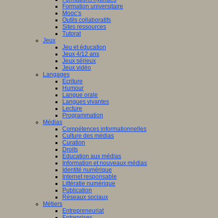
Formation universitaire
Mooc’s
Outils collaboratifs
Sites ressources
Tutorat
Jeux
Jeu et éducation
Jeux 4/12 ans
Jeux sérieux
Jeux vidéo
Langages
Ecriture
Humour
Langue orale
Langues vivantes
Lecture
Programmation
Médias
Compétences informationnelles
Culture des médias
Curation
Droits
Education aux médias
Information et nouveaux médias
Identité numérique
Internet responsable
Littératie numérique
Publication
Réseaux sociaux
Métiers
Entrepreneuriat
Entreprises