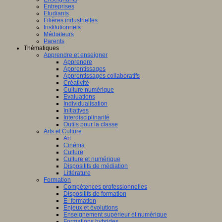
Entreprises
Etudiants
Filières industrielles
Institutionnels
Médiateurs
Parents
Thématiques
Apprendre et enseigner
Apprendre
Apprentissages
Apprentissages collaboratifs
Créativité
Culture numérique
Evaluations
Individualisation
Initiatives
Interdisciplinarité
Outils pour la classe
Arts et Culture
Art
Cinéma
Culture
Culture et numérique
Dispositifs de médiation
Littérature
Formation
Compétences professionnelles
Dispositifs de formation
E- formation
Enjeux et évolutions
Enseignement supérieur et numérique
Formations hybrides