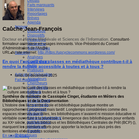
Débats
Faits marquants
Interviews
Reportages
Brèves
Agenda
Innover
Cauche Jean-François
Didactique
Dispositifs
Docteur en Histoire Médiévale et Sciences de l’Information.
Consultant-
Pédagogie
formateur-animateur en usages innovants. Vice-Président du Conseil
Recherche
d'Administration de l'An@é.
Technologies
URL du site internet:
http://https://upcyclecommons.wordpress.com/
Savoir(s)
Analyses
En quoi l’accueil des classes en médiathèque contribue-t-il à
Conférences
Outils
rendre la culture accessible à toutes et à tous ?
Pratiques
Acteurs de l'éducation
lundi, 08 décembre 2025
Animateurs
Fait marquant
Chercheurs
Collectivités
Editeurs
EdTech
Synthèse du mémoire de Cassiopée Cinget, étudiante en Métiers des
Encadrement
Bibliothèques et de la Documentation
:
Enseignants
L’histoire des liens entre école et bibliothèque publique montre un
Entreprises
rapprochement progressif mais tardif. Longtemps considérées comme des
Etudiants
espaces réservés aux élites, les bibliothèques n’avaient ni mission éducative ni
Filières industrielles
véritable ouverture à la jeunesse. L’émergence des bibliothèques pour enfants
Institutionnels
au XXᵉ siècle, puis les bibliobus et les Bibliothèques Centrales de Prêt (BCP) (),
Médiateurs
marquent les premiers efforts pour apporter la lecture au plus près des
Parents
territoires et des publics scolaires.
Thématiques
En savoir plus...