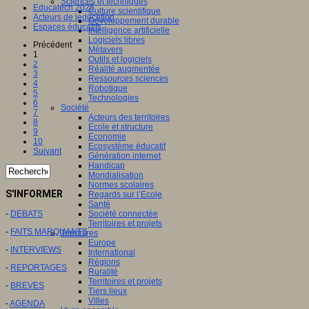
Sciences et techniques
Educatech 2025
Culture scientifique
Acteurs de leducation
Développement durable
Espaces éducatifs
Intelligence artificielle
Logiciels libres
Précédent
Métavers
1
Outils et logiciels
2
Réalité augmentée
3
Ressources sciences
4
Robotique
5
Technologies
6
Société
7
Acteurs des territoires
8
Ecole et structure
9
Economie
10
Ecosystème éducatif
Suivant
Génération internet
Handicap
Mondialisation
Normes scolaires
S'INFORMER
Regards sur l’Ecole
Santé
Société connectée
-
DEBATS
Territoires et projets
-
FAITS MARQUANTS
Territoires
Europe
-
INTERVIEWS
International
Régions
-
REPORTAGES
Ruralité
Territoires et projets
-
BREVES
Tiers lieux
Villes
-
AGENDA