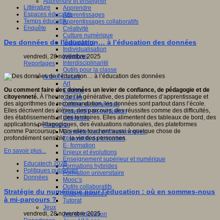
Apprendre et enseigner
Littérature
Apprendre
Espaces éducatifs
Apprentissages
Temps éducatifs
Apprentissages collaboratifs
Enquête
Créativité
Culture numérique
Des données de l’éducation… à l’éducation des données
Evaluations
Individualisation
Initiatives
vendredi, 28 novembre 2025
Interdisciplinarité
Reportages
Outils pour la classe
Arts et Culture
Art
Ou comment faire des données un levier de confiance, de pédagogie et de
Cinéma
citoyenneté.
À l’heure de l’IA générative, des plateformes d’apprentissage et
Culture
des algorithmes de recommandation, les données sont partout dans l’école.
Culture et numérique
Elles décrivent des élèves, des parcours, des réussites comme des difficultés,
Dispositifs de médiation
des établissements et des territoires. Elles alimentent des tableaux de bord, des
Littérature
applications pédagogiques, des évaluations nationales, des plateformes
Formation
comme Parcoursup. Mais elles touchent aussi à quelque chose de
Compétences professionnelles
profondément sensible : la vie des personnes.
Dispositifs de formation
E- formation
En savoir plus...
Enjeux et évolutions
Enseignement supérieur et numérique
Educatech 2025
Formations hybrides
Politiques publiques
Formation universitaire
Données
Mooc’s
Outils collaboratifs
Stratégie du numérique pour l’éducation : où en sommes-nous
Sites ressources
à mi-parcours ?
Tutorat
Jeux
vendredi, 28 novembre 2025
Jeu et éducation