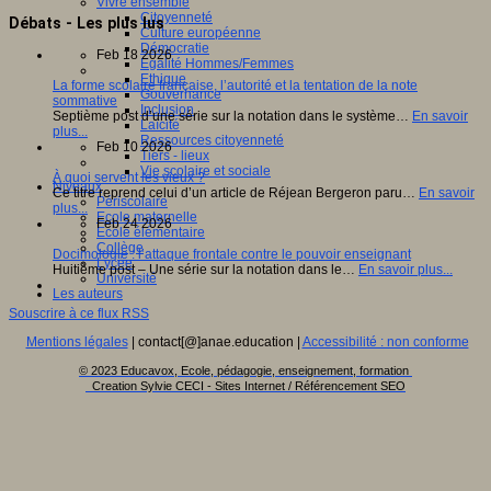
Vivre ensemble
Citoyenneté
Débats - Les plus lus
Culture européenne
Démocratie
Feb 18 2026
Egalité Hommes/Femmes
Ethique
La forme scolaire française, l’autorité et la tentation de la note
Gouvernance
sommative
Inclusion
Septième post d’une série sur la notation dans le système…
En savoir
Laïcité
plus...
Ressources citoyenneté
Feb 10 2026
Tiers - lieux
Vie scolaire et sociale
À quoi servent les vieux ?
Niveaux
Ce titre reprend celui d’un article de Réjean Bergeron paru…
En savoir
Périscolaire
plus...
Ecole maternelle
Feb 24 2026
Ecole élémentaire
Collège
Docimologie : l’attaque frontale contre le pouvoir enseignant
Lycée
Huitième post – Une série sur la notation dans le…
En savoir plus...
Université
Les auteurs
Souscrire à ce flux RSS
Mentions légales
| contact[@]anae.education |
Accessibilité : non conforme
© 2023 Educavox, Ecole, pédagogie, enseignement, formation
Creation Sylvie CECI - Sites Internet / Référencement SEO