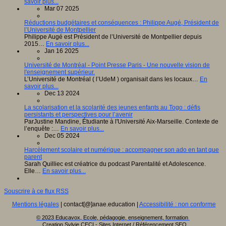
savoir plus...
Mar 07 2025
Réductions budgétaires et conséquences : Philippe Augé, Président de
l’Université de Montpellier
Philippe Augé est Président de l’Université de Montpellier depuis
2015…
En savoir plus...
Jan 16 2025
Université de Montréal - Point Presse Paris - Une nouvelle vision de
l'enseignement supérieur.
L’Université de Montréal ( l’UdeM ) organisait dans les locaux…
En
savoir plus...
Dec 13 2024
La scolarisation et la scolarité des jeunes enfants au Togo : défis
persistants et perspectives pour l’avenir
ParJustine Mandine, Étudiante à l'Université Aix-Marseille. Contexte de
l’enquête :…
En savoir plus...
Dec 05 2024
Harcèlement scolaire et numérique : accompagner son ado en tant que
parent
Sarah Quilliec est créatrice du podcast Parentalité et Adolescence.
Elle…
En savoir plus...
Souscrire à ce flux RSS
Mentions légales
| contact[@]anae.education |
Accessibilité : non conforme
© 2023 Educavox, Ecole, pédagogie, enseignement, formation
Creation Sylvie CECI - Sites Internet / Référencement SEO