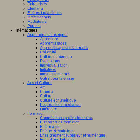
Entreprises
Etudiants
Filières industrielles
Institutionnels
Médiateurs
Parents
Thématiques
Apprendre et enseigner
Apprendre
Apprentissages
Apprentissages collaboratifs
Créativité
Culture numérique
Evaluations
Individualisation
Initiatives
Interdisciplinarité
Outils pour la classe
Arts et Culture
Art
Cinéma
Culture
Culture et numérique
Dispositifs de médiation
Littérature
Formation
Compétences professionnelles
Dispositifs de formation
E- formation
Enjeux et évolutions
Enseignement supérieur et numérique
Formations hybrides