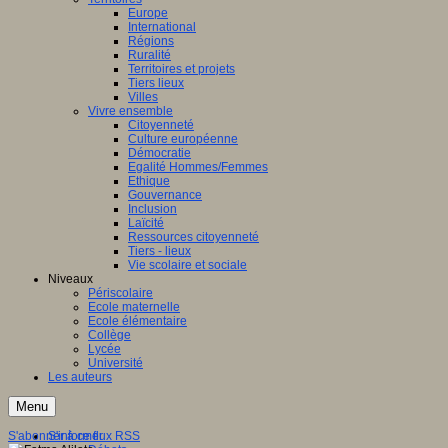
Europe
International
Régions
Ruralité
Territoires et projets
Tiers lieux
Villes
Vivre ensemble
Citoyenneté
Culture européenne
Démocratie
Egalité Hommes/Femmes
Ethique
Gouvernance
Inclusion
Laïcité
Ressources citoyenneté
Tiers - lieux
Vie scolaire et sociale
Niveaux
Périscolaire
Ecole maternelle
Ecole élémentaire
Collège
Lycée
Université
Les auteurs
Menu
S'abonner à ce flux RSS
S'informer