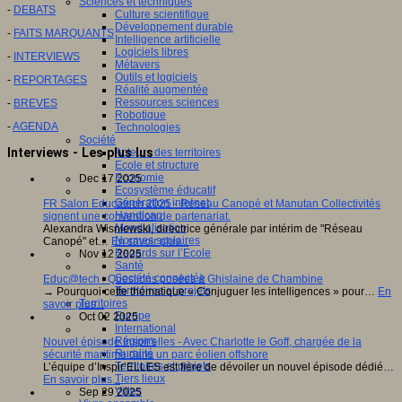
Sciences et techniques
-
DEBATS
Culture scientifique
Développement durable
-
FAITS MARQUANTS
Intelligence artificielle
Logiciels libres
-
INTERVIEWS
Métavers
Outils et logiciels
-
REPORTAGES
Réalité augmentée
Ressources sciences
-
BREVES
Robotique
-
AGENDA
Technologies
Société
Interviews - Les plus lus
Acteurs des territoires
Ecole et structure
Economie
Dec 17 2025
Ecosystème éducatif
Génération internet
FR Salon Educatech 2025 - Réseau Canopé et Manutan Collectivités
Handicap
signent une convention de partenariat.
Mondialisation
Alexandra Wisniewski, directrice générale par intérim de "Réseau
Normes scolaires
Canopé" et…
En savoir plus...
Regards sur l’Ecole
Nov 12 2025
Santé
Société connectée
Educ@tech : Questions posées à Ghislaine de Chambine
Territoires et projets
→ Pourquoi cette thématique « Conjuguer les intelligences » pour…
En
Territoires
savoir plus...
Europe
Oct 02 2025
International
Régions
Nouvel épisode Inspir'elles - Avec Charlotte le Goff, chargée de la
Ruralité
sécurité maritime dans un parc éolien offshore
Territoires et projets
L’équipe d’Inspir’ELLES est fière de dévoiler un nouvel épisode dédié…
Tiers lieux
En savoir plus...
Villes
Sep 29 2025