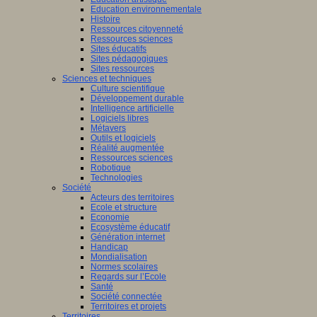
Education environnementale
Histoire
Ressources citoyenneté
Ressources sciences
Sites éducatifs
Sites pédagogiques
Sites ressources
Sciences et techniques
Culture scientifique
Développement durable
Intelligence artificielle
Logiciels libres
Métavers
Outils et logiciels
Réalité augmentée
Ressources sciences
Robotique
Technologies
Société
Acteurs des territoires
Ecole et structure
Economie
Ecosystème éducatif
Génération internet
Handicap
Mondialisation
Normes scolaires
Regards sur l’Ecole
Santé
Société connectée
Territoires et projets
Territoires