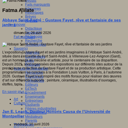
Débats
Faits marquants
Interviews
Fatma Alilate
Reportages
Brèves
Abbaye Saint-André : Gustave Fayet, rêve et fantaisie de ses
Agenda
jardins
Innover
Didactique
Dispositifs
dimanche, 26 avril 2026
Pédagogie
Fait marquant
Recherche
Technologies
Savoir(s)
L’exposition Gustave Fayet et ses jardins imaginaires à l’Abbaye Saint-André,
Analyses
située dans l’enceinte du Fort Saint-André, à Villeneuve-Lez-Avignon (Gard),
Conférences
est un hommage au mécène et artiste, pour le centenaire de sa disparition.
Outils
Depuis 2025, sont organisées des expositions sur différents sites autour de la
Pratiques
prestigieuse collection de Gustave Fayet et de sa production artistique. Cette
Acteurs de l'éducation
programmation se conclura à la Fondation Louis Vuitton, à Paris, à l’automne
Animateurs
2026. Gustave Fayet s’est inspiré des motifs floraux pour réaliser des œuvres
Chercheurs
d’art sur différents supports : peinture, céramique, illustrations d’ouvrages,
Collectivités
étoffes, tapis...
Editeurs
EdTech
En savoir plus...
Encadrement
Enseignants
Art
Entreprises
Culture
Etudiants
Filières industrielles
Jan E. Leach, Docteur Honoris Causa de l’Université de
Institutionnels
Montpellier
Médiateurs
Parents
vendredi, 10 avril 2026
Thématiques