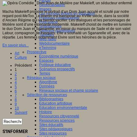
Fablab
Géolocalisation
Images
Macha Makeïeff propose le portrait d’un Dom Juan acculé et scruté par notre
Les mondes virtuels en éducation
regard post-MeToo. Le libertin est transposé au XVIIIe siècle, dans la société
Pratiques collaboratives
d’Ancien Régime qui va bientôt vaciller. Les dialogues et les personnages de
Podcasting
Molière sont d’une étonnante modernité. Makeïeff choisit de mettre en lumière
Smartphones
le duo Dom Juan et Sganarelle, en miroir du marquis de Sade et de son valet
Tableaux numériques
Latour, compagnon de frasques. Elle a souhaité un Sganarelle vif, avec de la
Tablettes
répartie. Les femmes notamment Elvire sont les héroïnes de la pièce.
Web radio
Webdocumentaire
En savoir plus...
eTwinning
Prospective
Art
Ecosystème numérique
Culture
Espaces
Politique éducative
Précédent
Scénarios prospectifs
1
Temps
2
Réseaux sociaux
3
Algorithme
4
Données
5
Réseaux sociaux et champ scolaire
6
Sélection de ressources
7
Bibliographies
8
Education artistique
9
Education environnementale
10
Histoire
Suivant
Ressources citoyenneté
Ressources sciences
Sites éducatifs
Sites pédagogiques
S'INFORMER
Sites ressources