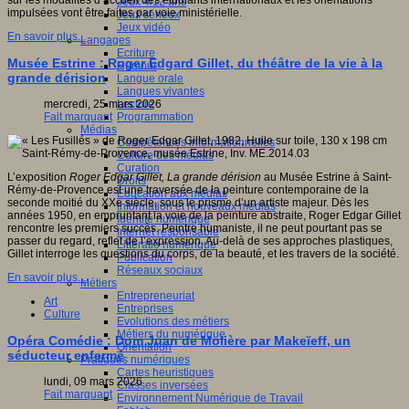
sur les modalités d’accueil des étudiants internationaux et les orientations
Jeux 4/12 ans
impulsées vont être faites par voie ministérielle.
Jeux sérieux
Jeux vidéo
En savoir plus...
Langages
Ecriture
Musée Estrine : Roger Edgard Gillet, du théâtre de la vie à la
Humour
grande dérision
Langue orale
Langues vivantes
Lecture
mercredi, 25 mars 2026
Programmation
Fait marquant
Médias
Compétences informationnelles
Culture des médias
Curation
L’exposition
Roger Edgar Gillet,
La grande dérision
au Musée Estrine à Saint-
Droits
Rémy-de-Provence est une traversée de la peinture contemporaine de la
Education aux médias
seconde moitié du XXe siècle, sous le prisme d’un artiste majeur. Dès les
Information et nouveaux médias
années 1950, en empruntant la voie de la peinture abstraite, Roger Edgar Gillet
Identité numérique
rencontre les premiers succès. Peintre humaniste, il ne peut pourtant pas se
Internet responsable
passer du regard, reflet de l’expression. Au-delà de ses approches plastiques,
Littératie numérique
Gillet interroge les questions du corps, de la beauté, et les travers de la société.
Publication
Réseaux sociaux
En savoir plus...
Métiers
Entrepreneuriat
Art
Entreprises
Culture
Evolutions des métiers
Métiers du numérique
Opéra Comédie : Dom Juan de Molière par Makeïeff, un
Orientation
séducteur enfermé
Pratiques numériques
Cartes heuristiques
lundi, 09 mars 2026
Classes inversées
Fait marquant
Environnement Numérique de Travail