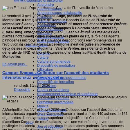
Brèves
Apprendre et enseigner
Apprendre
Apprentissages
Apprentissages collaboratifs
Le
vendredi 3 avril 2026
, Philippe Augé, président de l’Université de
Créativité
Montpellier, a remis le titre de Docteur Honoris Causa de l’Université de
Culture numérique
Montpellier à Jan E. Leach, professeure d’Université et chercheuse émérite
Evaluations
de la Faculté des Sciences agronomiques à Colorado State University
Individualisation
(Etats-Unis). Phytopathologiste, Jan E. Leach a étudié les maladies des
Initiatives
plantes notamment celles impactant les plants de riz,
le rôle des agents
Interdisciplinarité
pathogènes microbiens, et l’influence des conditions environnementales sur
Outils pour la classe
l'évolution de ces maladies
. La cérémonie s’est déroulée en présence de
Arts et Culture
deux de ses anciens étudiants : Valérie Verdier, présidente directrice
Art
générale de l'IRD, et Lionel Gagnevin, chercheur au Plant Health Institute de
Cinéma
Montpellier.
Culture
Culture et numérique
En savoir plus...
Dispositifs de médiation
Littérature
Campus France : Colloque sur l’accueil des étudiants
Formation
internationaux, enjeux et défis
Compétences professionnelles
Dispositifs de formation
vendredi, 10 avril 2026
E- formation
Dispositifs
Enjeux et évolutions
Enseignement supérieur et numérique
Formations hybrides
Formation universitaire
Mooc’s
ers
A Montpellier, les 1
et 2 avril 2026, un Colloque sur l’accueil des étudiants
Outils collaboratifs
internationaux organisé par Campus France a réuni plus de 440 acteurs de 161
Sites ressources
organismes d’enseignement supérieur. L’objectif de ce Colloque est
Tutorat
d’améliorer l’accueil de ces étudiants, avec une volonté du gouvernement de
Jeux
privilégier les talents, notamment dans les domaines porteurs. Des annonces
Jeu et éducation