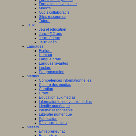
Formation universitaire
Mooc’s
Outils collaboratifs
Sites ressources
Tutorat
Jeux
Jeu et éducation
Jeux 4/12 ans
Jeux sérieux
Jeux vidéo
Langages
Ecriture
Humour
Langue orale
Langues vivantes
Lecture
Programmation
Médias
Compétences informationnelles
Culture des médias
Curation
Droits
Education aux médias
Information et nouveaux médias
Identité numérique
Internet responsable
Littératie numérique
Publication
Réseaux sociaux
Métiers
Entrepreneuriat
Entreprises