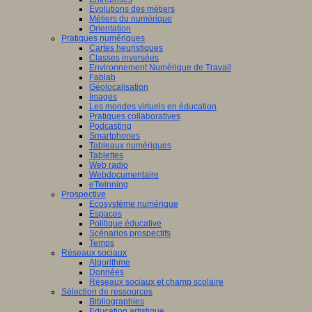
Evolutions des métiers
Métiers du numérique
Orientation
Pratiques numériques
Cartes heuristiques
Classes inversées
Environnement Numérique de Travail
Fablab
Géolocalisation
Images
Les mondes virtuels en éducation
Pratiques collaboratives
Podcasting
Smartphones
Tableaux numériques
Tablettes
Web radio
Webdocumentaire
eTwinning
Prospective
Ecosystème numérique
Espaces
Politique éducative
Scénarios prospectifs
Temps
Réseaux sociaux
Algorithme
Données
Réseaux sociaux et champ scolaire
Sélection de ressources
Bibliographies
Education artistique