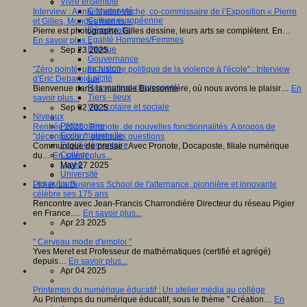
Vivre ensemble
Citoyenneté
Interview : Annie Madet-Vache, co-commissaire de l’Exposition « Pierre
Culture européenne
et Gilles, Mondes marins »
Démocratie
Pierre est photographe, Gilles dessine, leurs arts se complètent. En…
Egalité Hommes/Femmes
En savoir plus...
Ethique
Sep 23 2025
Gouvernance
Inclusion
"Zéro pointé, une histoire politique de la violence à l'école" : Interview
Laïcité
d'Eric Debarbieux
Ressources citoyenneté
Bienvenue dans la matinale Buissonnière, où nous avons le plaisir…
En
Tiers - lieux
savoir plus...
Vie scolaire et sociale
Sep 02 2025
Niveaux
Périscolaire
Rentrée 2025 : Pronote, de nouvelles fonctionnalités. A propos de
Ecole maternelle
"déconnexion", quelques questions
Ecole élémentaire
Communiqué de presse : Avec Pronote, Docaposte, filiale numérique
Collège
du…
En savoir plus...
Lycée
May 27 2025
Université
Les auteurs
Pigier, La Business School de l'alternance, pionnière et innovante
célèbre ses 175 ans
Rencontre avec Jean-Francis Charrondière Directeur du réseau Pigier
en France.…
En savoir plus...
Apr 23 2025
" Cerveau mode d'emploi "
Yves Meret est Professeur de mathématiques (certifié et agrégé)
depuis…
En savoir plus...
Apr 04 2025
Printemps du numérique éducatif : Un atelier média au collège
Au Printemps du numérique éducatif, sous le thème " Création…
En