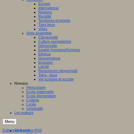
Europe
International
Régions
Ruralité
Territoires et projets
Tiers lieux
Villes
Vivre ensemble
Citoyenneté
Culture européenne
Démocratie
Egalité Hommes/Femmes
Ethique
Gouvernance
Inclusion
Laïcité
Ressources citoyenneté
Tiers - lieux
Vie scolaire et sociale
Niveaux
Périscolaire
Ecole maternelle
Ecole élémentaire
Collège
Lycée
Université
Les auteurs
Menu
S'abonner à ce flux RSS
S'informer