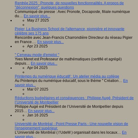
Rentrée 2025 : Pronote, de nouvelles fonctionnalités. A propos de
"déconnexion", quelques questions
Communiqué de presse : Avec Pronote, Docaposte, filiale numérique
du…
En savoir plus...
May 27 2025
Pigier, La Business School de l'alternance, pionnière et innovante
célèbre ses 175 ans
Rencontre avec Jean-Francis Charrondière Directeur du réseau Pigier
en France.…
En savoir plus...
Apr 23 2025
" Cerveau mode d'emploi "
Yves Meret est Professeur de mathématiques (certifié et agrégé)
depuis…
En savoir plus...
Apr 04 2025
Printemps du numérique éducatif : Un atelier média au collège
Au Printemps du numérique éducatif, sous le thème " Création…
En
savoir plus...
Mar 07 2025
Réductions budgétaires et conséquences : Philippe Augé, Président de
l’Université de Montpellier
Philippe Augé est Président de l’Université de Montpellier depuis
2015…
En savoir plus...
Jan 16 2025
Université de Montréal - Point Presse Paris - Une nouvelle vision de
l'enseignement supérieur.
L’Université de Montréal ( l’UdeM ) organisait dans les locaux…
En
savoir plus...