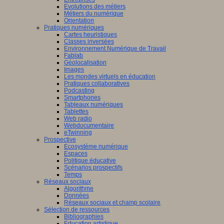
Evolutions des métiers
Métiers du numérique
Orientation
Pratiques numériques
Cartes heuristiques
Classes inversées
Environnement Numérique de Travail
Fablab
Géolocalisation
Images
Les mondes virtuels en éducation
Pratiques collaboratives
Podcasting
Smartphones
Tableaux numériques
Tablettes
Web radio
Webdocumentaire
eTwinning
Prospective
Ecosystème numérique
Espaces
Politique éducative
Scénarios prospectifs
Temps
Réseaux sociaux
Algorithme
Données
Réseaux sociaux et champ scolaire
Sélection de ressources
Bibliographies
Education artistique