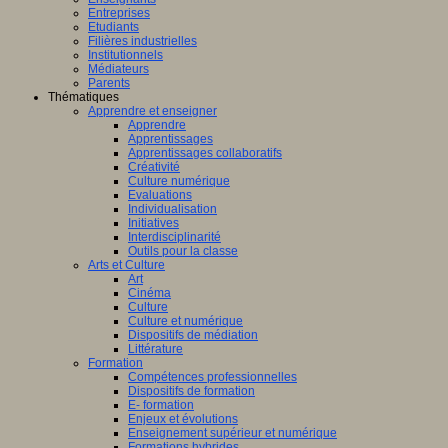
Entreprises
Etudiants
Filières industrielles
Institutionnels
Médiateurs
Parents
Thématiques
Apprendre et enseigner
Apprendre
Apprentissages
Apprentissages collaboratifs
Créativité
Culture numérique
Evaluations
Individualisation
Initiatives
Interdisciplinarité
Outils pour la classe
Arts et Culture
Art
Cinéma
Culture
Culture et numérique
Dispositifs de médiation
Littérature
Formation
Compétences professionnelles
Dispositifs de formation
E- formation
Enjeux et évolutions
Enseignement supérieur et numérique
Formations hybrides