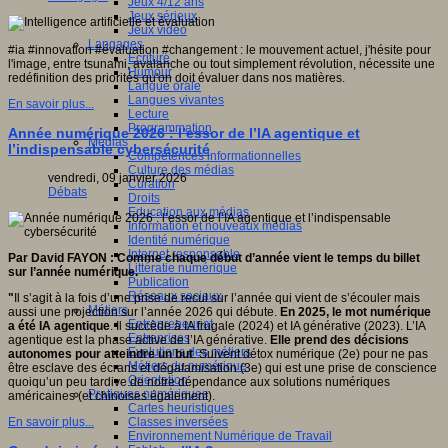
Jeux 4/12 ans
Jeux sérieux
Jeux vidéo
Langages
#ia #innovation #évaluation #changement : le mouvement actuel, j'hésite pour
Ecriture
l'image, entre tsunami, avalanche ou tout simplement révolution, nécessite une
Humour
redéfinition des priorités qu'on doit évaluer dans nos matières.
Langue orale
Langues vivantes
En savoir plus...
Lecture
Programmation
Année numérique 2026 : l’essor de l’IA agentique et
Médias
l’indispensable cybersécurité
Compétences informationnelles
Culture des médias
vendredi, 09 janvier 2026
Curation
Débats
Droits
Education aux médias
Information et nouveaux médias
Identité numérique
Internet responsable
Par David FAYON : Comme chaque début d’année vient le temps du billet
Littératie numérique
sur l’année numérique.
Publication
Réseaux sociaux
"
Il s’agit à la fois d’une prise de recul sur l’année qui vient de s’écouler mais
Métiers
aussi une projection sur l’année 2026 qui débute.
En 2025, le mot numérique
Entrepreneuriat
a été IA agentique
. Il succède à IA frugale (2024) et IA générative (2023). L’IA
Entreprises
agentique est la phase active de l’IA générative.
Elle prend des décisions
Evolutions des métiers
autonomes pour atteindre un but
. Suivent détox numérique (2e) pour ne pas
Métiers du numérique
être esclave des écrans et dégafamisation (3e) qui est une prise de conscience
Orientation
quoiqu’un peu tardive de notre dépendance aux solutions numériques
Pratiques numériques
américaines (et chinoises également).
Cartes heuristiques
Classes inversées
En savoir plus...
Environnement Numérique de Travail