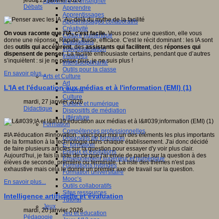
jeudi, 29 janvier 2026
Apprendre et enseigner
Débats
Apprendre
Apprentissages
Apprentissages collaboratifs
Créativité
On vous raconte que l'IA, c'est facile.
Vous posez une question, elle vous
Culture numérique
donne une réponse. Rapide, fluide, efficace. C'est le récit dominant : les IA sont
Evaluations
des
outils qui accélèrent
, des
assistants qui facilitent
, des
réponses qui
Individualisation
dispensent de penser
. La facilité enthousiaste certains, pendant que d’autres
Initiatives
s’inquiètent : si je ne pense plus, je ne suis plus !
Interdisciplinarité
Outils pour la classe
En savoir plus...
Arts et Culture
Art
L'IA et l'éducation aux médias et à l'information (EMI) (1)
Cinéma
Culture
mardi, 27 janvier 2026
Culture et numérique
Didactique
Dispositifs de médiation
Littérature
Formation
Compétences professionnelles
#IA #éducation #innovation : voici pour moi un des éléments les plus importants
Dispositifs de formation
de la formation à la technologie dans chaque établissement. J'ai donc décidé
E- formation
de faire plusieurs articles sur la question pour essayer d'y voir plus clair.
Enjeux et évolutions
Aujourd'hui, je fais la liste de ce que j'ai envie de parler sur la question à des
Enseignement supérieur et numérique
élèves de seconde, première ou terminale. La liste des thèmes n'est pas
Formations hybrides
exhaustive mais cela le donne un premier axe de travail sur la question.
Formation universitaire
Mooc’s
En savoir plus...
Outils collaboratifs
Sites ressources
Intelligence artificielle et évaluation
Tutorat
Jeux
mardi, 20 janvier 2026
Jeu et éducation
Pédagogie