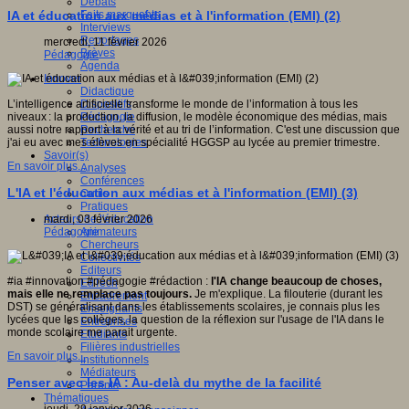
Débats
Faits marquants
IA et éducation aux médias et à l'information (EMI) (2)
Interviews
Reportages
mercredi, 11 février 2026
Brèves
Pédagogie
Agenda
Innover
Didactique
Dispositifs
L’intelligence artificielle transforme le monde de l’information à tous les
Pédagogie
niveaux : la production, la diffusion, le modèle économique des médias, mais
Recherche
aussi notre rapport à la vérité et au tri de l’information. C'est une discussion que
Technologies
j'ai eu avec mes élèves en spécialité HGGSP au lycée au premier trimestre.
Savoir(s)
En savoir plus...
Analyses
Conférences
L'IA et l'éducation aux médias et à l'information (EMI) (3)
Outils
Pratiques
Acteurs de l'éducation
mardi, 03 février 2026
Animateurs
Pédagogie
Chercheurs
Collectivités
Editeurs
#ia #innovation #pédagogie #rédaction :
l'IA change beaucoup de choses,
EdTech
mais elle ne remplace pas toujours.
Je m'explique. La filouterie (durant les
Encadrement
DST) se généralisant dans les établissements scolaires, je connais plus les
Enseignants
lycées que les collèges, la question de la réflexion sur l'usage de l'IA dans le
Entreprises
monde scolaire me parait urgente.
Etudiants
Filières industrielles
En savoir plus...
Institutionnels
Médiateurs
Penser avec les IA : Au-delà du mythe de la facilité
Parents
Thématiques