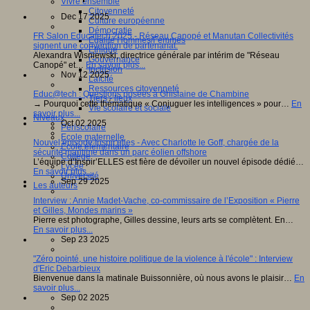
Vivre ensemble
Citoyenneté
Dec 17 2025
Culture européenne
Démocratie
FR Salon Educatech 2025 - Réseau Canopé et Manutan Collectivités
Egalité Hommes/Femmes
signent une convention de partenariat.
Ethique
Alexandra Wisniewski, directrice générale par intérim de "Réseau
Gouvernance
Canopé" et…
En savoir plus...
Inclusion
Nov 12 2025
Laïcité
Ressources citoyenneté
Educ@tech : Questions posées à Ghislaine de Chambine
Tiers - lieux
→ Pourquoi cette thématique « Conjuguer les intelligences » pour…
En
Vie scolaire et sociale
savoir plus...
Niveaux
Oct 02 2025
Périscolaire
Ecole maternelle
Nouvel épisode Inspir'elles - Avec Charlotte le Goff, chargée de la
Ecole élémentaire
sécurité maritime dans un parc éolien offshore
Collège
L’équipe d’Inspir’ELLES est fière de dévoiler un nouvel épisode dédié…
Lycée
En savoir plus...
Université
Sep 29 2025
Les auteurs
Interview : Annie Madet-Vache, co-commissaire de l’Exposition « Pierre
et Gilles, Mondes marins »
Pierre est photographe, Gilles dessine, leurs arts se complètent. En…
En savoir plus...
Sep 23 2025
"Zéro pointé, une histoire politique de la violence à l'école" : Interview
d'Eric Debarbieux
Bienvenue dans la matinale Buissonnière, où nous avons le plaisir…
En
savoir plus...
Sep 02 2025