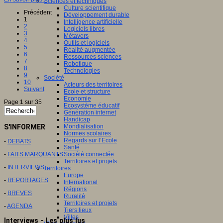
Sciences et techniques
Culture scientifique
Précédent
Développement durable
1
Intelligence artificielle
2
Logiciels libres
3
Métavers
4
Outils et logiciels
5
Réalité augmentée
6
Ressources sciences
7
Robotique
8
Technologies
9
Société
10
Acteurs des territoires
Suivant
Ecole et structure
Economie
Page 1 sur 35
Ecosystème éducatif
Génération internet
Handicap
S'INFORMER
Mondialisation
Normes scolaires
Regards sur l’Ecole
-
DEBATS
Santé
-
FAITS MARQUANTS
Société connectée
Territoires et projets
-
INTERVIEWS
Territoires
Europe
-
REPORTAGES
International
Régions
-
BREVES
Ruralité
Territoires et projets
-
AGENDA
Tiers lieux
Villes
Interviews - Les plus lus