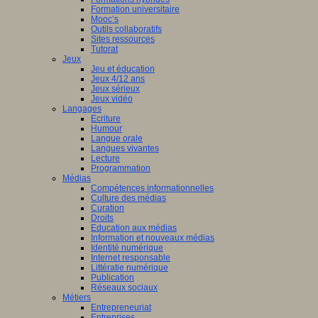
Formation universitaire
Mooc’s
Outils collaboratifs
Sites ressources
Tutorat
Jeux
Jeu et éducation
Jeux 4/12 ans
Jeux sérieux
Jeux vidéo
Langages
Ecriture
Humour
Langue orale
Langues vivantes
Lecture
Programmation
Médias
Compétences informationnelles
Culture des médias
Curation
Droits
Education aux médias
Information et nouveaux médias
Identité numérique
Internet responsable
Littératie numérique
Publication
Réseaux sociaux
Métiers
Entrepreneuriat
Entreprises