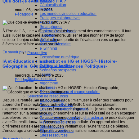
Fablab
Que dois-je évaluer avec l'IA ?
Géolocalisation
Images
mardi, 06 janvier 2026
Les mondes virtuels en éducation
Pédagogie
Pratiques collaboratives
Podcasting
Smartphones
Tableaux numériques
À l’ère de l’IA, il ne suffit plus d’évaluer seulement des connaissances : il faut
Tablettes
aussi juger la capacité à comprendre, utiliser et questionner l’IA de façon
Web radio
critique. L’enjeu est de déplacer une partie de l’évaluation vers ce que les
Webdocumentaire
élèves savent faire
avec
et
sur
l’IA.
eTwinning
En savoir plus...
Prospective
Ecosystème numérique
IA et éducation : le chatbot en HG et HGGSP- Histoire-
Espaces
Politique éducative
Géographie, Géopolitique et Sciences Politiques-
Scénarios prospectifs
Temps
mercredi, 17 décembre 2025
Réseaux sociaux
Pédagogie
Algorithme
Données
Réseaux sociaux et champ scolaire
Sélection de ressources
Depuis, la rentrée, j'ai un nouveau dada : m'amuser à créer des chatbots pour
Bibliographies
apprendre l'histoire, la géographie ou l'HGGSP. C'est assez plaisant
Education artistique
d'apprendre un contenu sous forme de dialogue. Mais, je voudrais assurer
Education environnementale
l'attention sur la puissance du phénomène et sur la nécessité de bien expliquer
Histoire
aux élèves les limites de cette expérience. Avec
character.ai
, je peux dialoguer
Ressources citoyenneté
avec Churchill durant la Seconde Guerre mondiale. On apprend ainsi les
Ressources sciences
différentes dates essentielles tout en vérifiant que l'IA ne fait pas de bêtises.
Sites éducatifs
J'encourage à créer des profils avec des emails temporaires par sécurité.
Sites pédagogiques
Sites ressources
En savoir plus...