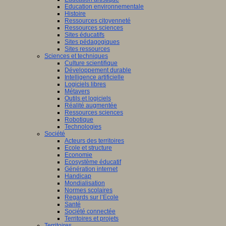
Education environnementale
Histoire
Ressources citoyenneté
Ressources sciences
Sites éducatifs
Sites pédagogiques
Sites ressources
Sciences et techniques
Culture scientifique
Développement durable
Intelligence artificielle
Logiciels libres
Métavers
Outils et logiciels
Réalité augmentée
Ressources sciences
Robotique
Technologies
Société
Acteurs des territoires
Ecole et structure
Economie
Ecosystème éducatif
Génération internet
Handicap
Mondialisation
Normes scolaires
Regards sur l’Ecole
Santé
Société connectée
Territoires et projets
Territoires