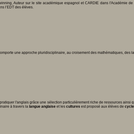
nning, Auteur sur le site académique espagnol et CARDIE dans l'Académie de Poiti
ns l’EDT des élèves.
rte une approche pluridisciplinaire, au croisement des mathématiques, des langu
ratiquer l'anglais grâce une sélection particulièrement riche de ressources ainsi
naire à travers la
langue anglaise
et les
cultures
est proposé aux élèves de
cycle