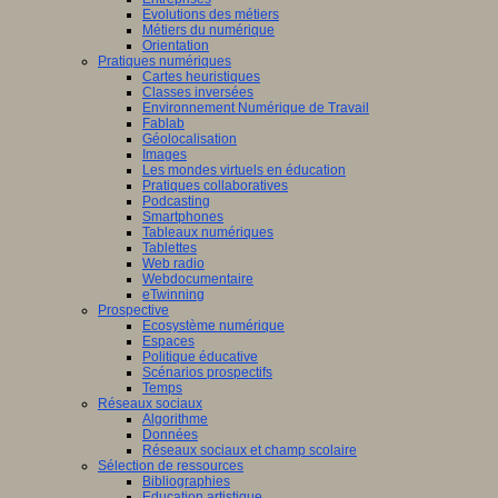
Evolutions des métiers
Métiers du numérique
Orientation
Pratiques numériques
Cartes heuristiques
Classes inversées
Environnement Numérique de Travail
Fablab
Géolocalisation
Images
Les mondes virtuels en éducation
Pratiques collaboratives
Podcasting
Smartphones
Tableaux numériques
Tablettes
Web radio
Webdocumentaire
eTwinning
Prospective
Ecosystème numérique
Espaces
Politique éducative
Scénarios prospectifs
Temps
Réseaux sociaux
Algorithme
Données
Réseaux sociaux et champ scolaire
Sélection de ressources
Bibliographies
Education artistique