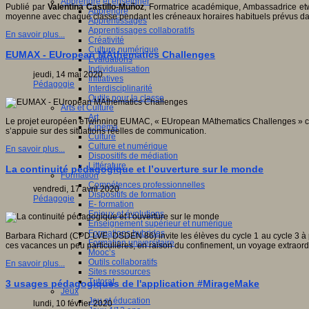
Apprendre et enseigner
Publié par
Valentina Castillo-Muñoz
, Formatrice académique, Ambassadrice etwi
Apprendre
moyenne avec chaque classe pendant les créneaux horaires habituels prévus da
Apprentissages
Apprentissages collaboratifs
En savoir plus...
Créativité
Culture numérique
EUMAX - EUropean MAthematics Challenges
Evaluations
Individualisation
jeudi, 14 mai 2020
Initiatives
Pédagogie
Interdisciplinarité
Outils pour la classe
Arts et Culture
Art
Le projet européen eTwinning EUMAC, « EUropean MAthematics Challenges » compo
Cinéma
s’appuie sur des situations réelles de communication.
Culture
Culture et numérique
En savoir plus...
Dispositifs de médiation
Littérature
La continuité pédagogique et l’ouverture sur le monde
Formation
Compétences professionnelles
vendredi, 17 avril 2020
Dispositifs de formation
Pédagogie
E- formation
Enjeux et évolutions
Enseignement supérieur et numérique
Formations hybrides
Barbara Richard (CPD LVE, DSDEN 86) invite les élèves du cycle 1 au cycle 3 à p
Formation universitaire
ces vacances un peu particulières, en raison du confinement, un voyage extraordi
Mooc’s
Outils collaboratifs
En savoir plus...
Sites ressources
Tutorat
3 usages pédagogiques de l'application #MirageMake
Jeux
Jeu et éducation
lundi, 10 février 2020