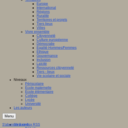
Europe
International
Régions
Ruralité
Territoires et projets
Tiers lieux
Villes
Vivre ensemble
Citoyenneté
Culture européenne
Démocratie
Egalité Hommes/Femmes
Ethique
Gouvernance
Inclusion
Laïcité
Ressources citoyenneté
Tiers - lieux
Vie scolaire et sociale
Niveaux
Périscolaire
Ecole maternelle
Ecole élémentaire
Collège
Lycée
Université
Les auteurs
Menu
S'abonner à ce flux RSS
S'informer