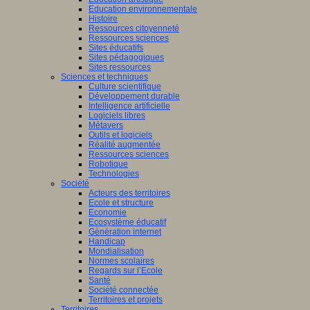
Education environnementale
Histoire
Ressources citoyenneté
Ressources sciences
Sites éducatifs
Sites pédagogiques
Sites ressources
Sciences et techniques
Culture scientifique
Développement durable
Intelligence artificielle
Logiciels libres
Métavers
Outils et logiciels
Réalité augmentée
Ressources sciences
Robotique
Technologies
Société
Acteurs des territoires
Ecole et structure
Economie
Ecosystème éducatif
Génération internet
Handicap
Mondialisation
Normes scolaires
Regards sur l’Ecole
Santé
Société connectée
Territoires et projets
Territoires