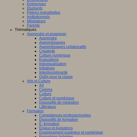
Entreprises
Etudiants
Filières industrielles
Institutionnels
Médiateurs
Parents
Thématiques
Apprendre et enseigner
Apprendre
Apprentissages
Apprentissages collaboratifs
Créativité
Culture numérique
Evaluations
Individualisation
Initiatives
Interdisciplinarité
Outils pour la classe
Arts et Culture
Art
Cinéma
Culture
Culture et numérique
Dispositifs de médiation
Littérature
Formation
Compétences professionnelles
Dispositifs de formation
E- formation
Enjeux et évolutions
Enseignement supérieur et numérique
Formations hybrides