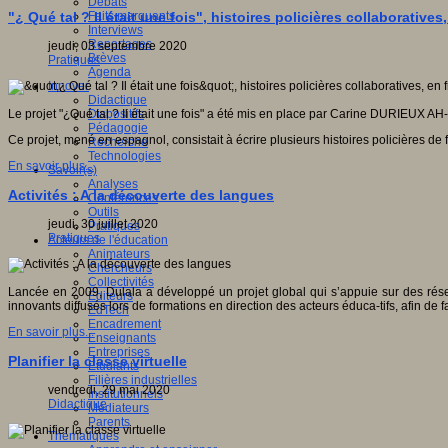
Débats
Faits marquants
"¿ Qué tal ? Il était une fois", histoires policières collaborative
Interviews
Reportages
jeudi, 03 septembre 2020
Brèves
Pratiques
Agenda
Innover
Didactique
Dispositifs
Le projet "¿Qué tal ? Il était une fois" a été mis en place par Carine DURIEUX 
Pédagogie
Ce projet, mené en espagnol, consistait à écrire plusieurs histoires policières de
Recherche
Technologies
En savoir plus...
Savoir(s)
Analyses
Activités : A la découverte des langues
Conférences
Outils
jeudi, 30 juillet 2020
Pratiques
Pratiques
Acteurs de l'éducation
Animateurs
Chercheurs
Collectivités
Lancée en 2009, Dulala a développé un projet global qui s’appuie sur des résea
Editeurs
innovants diffusés lors de formations en direction des acteurs éduca-tifs, afin de 
EdTech
Encadrement
En savoir plus...
Enseignants
Entreprises
Planifier la classe virtuelle
Etudiants
Filières industrielles
vendredi, 29 mai 2020
Institutionnels
Didactique
Médiateurs
Parents
Thématiques