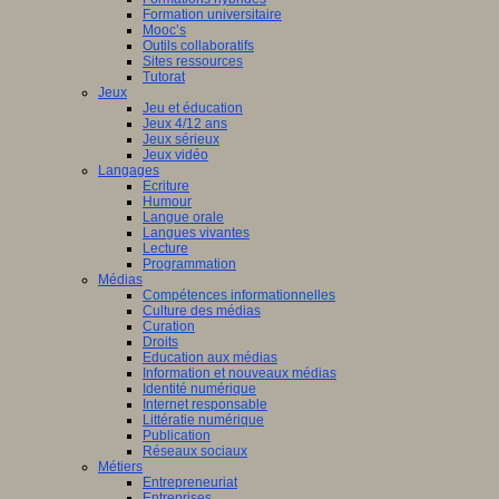
Formation universitaire
Mooc’s
Outils collaboratifs
Sites ressources
Tutorat
Jeux
Jeu et éducation
Jeux 4/12 ans
Jeux sérieux
Jeux vidéo
Langages
Ecriture
Humour
Langue orale
Langues vivantes
Lecture
Programmation
Médias
Compétences informationnelles
Culture des médias
Curation
Droits
Education aux médias
Information et nouveaux médias
Identité numérique
Internet responsable
Littératie numérique
Publication
Réseaux sociaux
Métiers
Entrepreneuriat
Entreprises