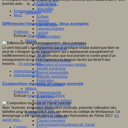
Jeux 4/12 ans
journée avec… la…
En savoir plus...
Jeux sérieux
Jeux vidéo
Enseignement supérieur
Langages
Mooc
Ecriture
Humour
Différencier l'enseignement : deux exemples
Langue orale
Langues vivantes
Pratiques
Lecture
Écrit par
Houry Yann
Programmation
Médias
Compétences informationnelles
Le péril éducatif L’enseignement que je prodigue essaie autant que faire se
Culture des médias
peut de s’éloigner d’une transmission qui s’appliquerait aveuglément et
Curation
indifféremment à tous. Je désire plus que tout prendre le contre-pied d’un
Droits
enseignement (et ce n’est vraiment pas toujours facile) qui ferait fi des
Education aux médias
besoins…
En savoir plus...
Information et nouveaux médias
Identité numérique
Apprentissages
Internet responsable
Individualisation
Littératie numérique
Publication
Composition musicale en classe inversée
Réseaux sociaux
Métiers
Pratiques
Entrepreneuriat
Écrit par
Agence usages Canopé
Entreprises
Evolutions des métiers
Métiers du numérique
Marc Tavernier, professeur d'éducation musicale, présente l'utilisation des
Orientation
tablettes pour la composition avec ses élèves du collège de Montauroux. Ce
Pratiques numériques
témoignage a été réalisé dans le cadre des Rencontres de l'Orme 2017.
En
Cartes heuristiques
savoir plus...
Classes inversées
Environnement Numérique de Travail
Création