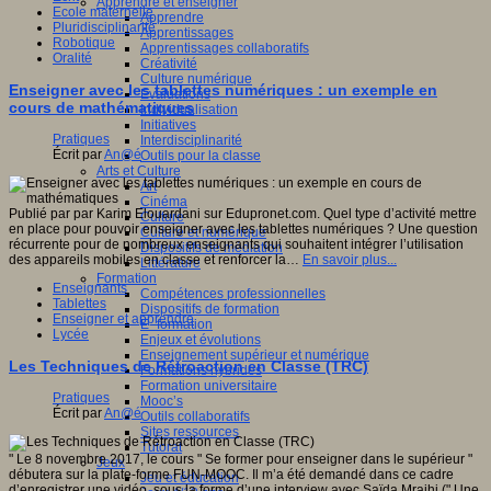
Apprendre et enseigner
Ecole maternelle
Apprendre
Pluridisciplinarité
Apprentissages
Robotique
Apprentissages collaboratifs
Oralité
Créativité
Culture numérique
Enseigner avec les tablettes numériques : un exemple en
Evaluations
cours de mathématiques
Individualisation
Initiatives
Pratiques
Interdisciplinarité
Écrit par
An@é
Outils pour la classe
Arts et Culture
Art
Cinéma
Publié par par Karim Elouardani sur Edupronet.com. Quel type d’activité mettre
Culture
en place pour pouvoir enseigner avec les tablettes numériques ? Une question
Culture et numérique
récurrente pour de nombreux enseignants qui souhaitent intégrer l’utilisation
Dispositifs de médiation
des appareils mobiles en classe et renforcer la…
En savoir plus...
Littérature
Formation
Enseignants
Compétences professionnelles
Tablettes
Dispositifs de formation
Enseigner et apprendre
E- formation
Lycée
Enjeux et évolutions
Enseignement supérieur et numérique
Les Techniques de Rétroaction en Classe (TRC)
Formations hybrides
Formation universitaire
Pratiques
Mooc’s
Écrit par
An@é
Outils collaboratifs
Sites ressources
Tutorat
" Le 8 novembre 2017, le cours " Se former pour enseigner dans le supérieur "
Jeux
débutera sur la plate-forme FUN-MOOC. Il m’a été demandé dans ce cadre
Jeu et éducation
d’enregistrer une vidéo, sous la forme d’une interview avec Saïda Mraihi (" Une