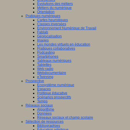
Evolutions des métiers
Métiers du numérique
Orientation
Pratiques numériques
Cartes heuristiques
Classes inversées
Environnement Numérique de Travail
Fablab
Géolocalisation
Images
Les mondes virtuels en éducation
Pratiques collaboratives
Podcasting
Smartphones
Tableaux numériques
Tablettes
Web radio
Webdocumentaire
eTwinning
Prospective
Ecosystème numérique
Espaces
Politique éducative
Scénarios prospectifs
Temps
Réseaux sociaux
Algorithme
Données
Réseaux sociaux et champ scolaire
Sélection de ressources
Bibliographies
Education artistique