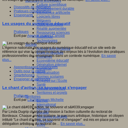
Sciences et techniques
Culture scientifique
Dispositifs de médiation
Développement durable
Pratiques collaboratives
Intelligence artificielle
Enseignants
Logiciels libres
Métavers
Les usages du numérique éducatif
Outils et logiciels
Réalité augmentée
Pratiques
Ressources sciences
Écrit par
Agence usages Canopé
Robotique
Technologies
Société
L'Agence nationale des usages du numérique éducatif est un site web de
Acteurs des territoires
référence qui vise la compréhension des enjeux liés à l’évolution des pratiques
Ecole et structure
professionnelles des enseignants dans un contexte numérique.
En savoir
Economie
plus...
Ecosystème éducatif
Génération internet
Apprentissages collaboratifs
Handicap
Outils pour la classe
Mondialisation
Smartphones
Normes scolaires
Enseigner et apprendre
Regards sur l’Ecole
Santé
Le chant d'action, se souvenir et s'engager
Société connectée
Territoires et projets
Pratiques
Territoires
Écrit par
Laurissergues Michelle
Europe
International
Régions
Par Linda Dugrip chargée de mission à l'action culturelle du rectorat de
Ruralité
Bordeaux. Chaque année scolaire, le parcours artistique, historique et citoyen
Territoires et projets
intitulé "Le chant d'action, se souvenir et s'engager" est mis en place par la
Tiers lieux
délégation artistique du rectorat de…
En savoir plus...
Villes