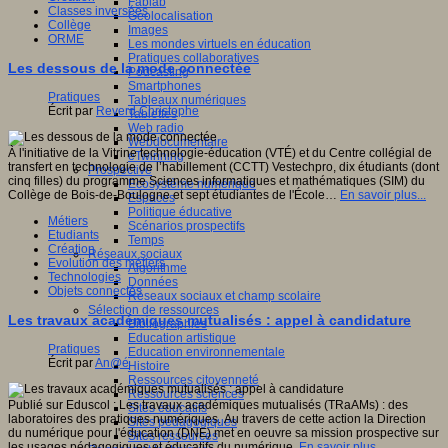
Fablab
Classes inversées
Géolocalisation
Collège
Images
ORME
Les mondes virtuels en éducation
Pratiques collaboratives
Les dessous de la mode connectée
Podcasting
Smartphones
Pratiques
Tableaux numériques
Écrit par
Reverd Christophe
Tablettes
Web radio
Webdocumentaire
À l'initiative de la Vitrine technologie-éducation (VTÉ) et du Centre collégial de
eTwinning
transfert en technologie de l’habillement (CCTT) Vestechpro, dix étudiants (dont
Prospective
cinq filles) du programme Sciences informatiques et mathématiques (SIM) du
Ecosystème numérique
Collège de Bois-de-Boulogne et sept étudiantes de l'École…
En savoir plus...
Espaces
Politique éducative
Métiers
Scénarios prospectifs
Etudiants
Temps
Création
Réseaux sociaux
Evolution des métiers
Algorithme
Technologies
Données
Objets connectés
Réseaux sociaux et champ scolaire
Sélection de ressources
Les travaux académiques mutualisés : appel à candidature
Bibliographies
Education artistique
Pratiques
Education environnementale
Écrit par
An@é
Histoire
Ressources citoyenneté
Ressources sciences
Publié sur Eduscol : Les travaux académiques mutualisés (TRaAMs) : des
Sites éducatifs
laboratoires des pratiques numériques. Au travers de cette action la Direction
Sites pédagogiques
du numérique pour l'éducation (DNE) met en oeuvre sa mission prospective sur
Sites ressources
les usages pédagogiques et éducatifs du numérique.
En savoir plus...