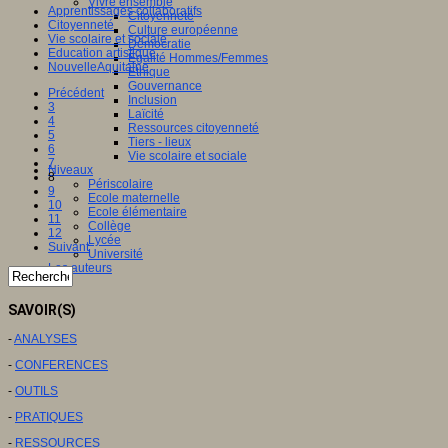
Vivre ensemble
Apprentissages collaboratifs
Citoyenneté
Citoyenneté
Culture européenne
Vie scolaire et sociale
Démocratie
Education artistique
Egalité Hommes/Femmes
NouvelleAquitaine
Ethique
Gouvernance
Précédent
Inclusion
3
Laïcité
4
Ressources citoyenneté
5
Tiers - lieux
6
Vie scolaire et sociale
7
Niveaux
8
Périscolaire
9
Ecole maternelle
10
Ecole élémentaire
11
Collège
12
Lycée
Suivant
Université
Les auteurs
SAVOIR(S)
-
ANALYSES
-
CONFERENCES
-
OUTILS
-
PRATIQUES
-
RESSOURCES