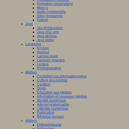
Formation universitaire
Mooc’s
Outils collaboratifs
Sites ressources
Tutorat
Jeux
Jeu et éducation
Jeux 4/12 ans
Jeux sérieux
Jeux vidéo
Langages
Ecriture
Humour
Langue orale
Langues vivantes
Lecture
Programmation
Médias
Compétences informationnelles
Culture des médias
Curation
Droits
Education aux médias
Information et nouveaux médias
Identité numérique
Internet responsable
Littératie numérique
Publication
Réseaux sociaux
Métiers
Entrepreneuriat
Entreprises