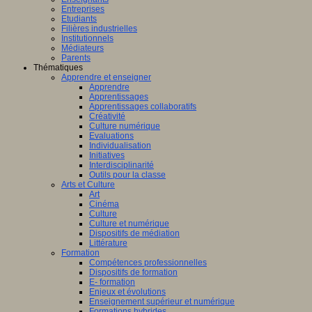
Entreprises
Etudiants
Filières industrielles
Institutionnels
Médiateurs
Parents
Thématiques
Apprendre et enseigner
Apprendre
Apprentissages
Apprentissages collaboratifs
Créativité
Culture numérique
Evaluations
Individualisation
Initiatives
Interdisciplinarité
Outils pour la classe
Arts et Culture
Art
Cinéma
Culture
Culture et numérique
Dispositifs de médiation
Littérature
Formation
Compétences professionnelles
Dispositifs de formation
E- formation
Enjeux et évolutions
Enseignement supérieur et numérique
Formations hybrides