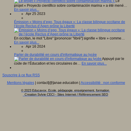
Le
projet « Proyecto científico sobre contaminación marina » a été mené…
En savoir plus...
Apr 25 2023
Émission « Moins d’ego, Tous égaux »: La classe bilingue occitane de
l’école Reclus d’Agen prône la Liberté
En occitan, le mot "Libre" [prononcer "libré"] signifie « libre » comme…
En savoir plus...
Apr 16 2024
Parler de durabilité en cours d'informatique au lycée
Appuyé par le
code de l’Éducation et les circulaires de…
En savoir plus...
Souscrire à ce flux RSS
Mentions légales
| contact[@]anae.education |
Accessibilité : non conforme
© 2023 Educavox, Ecole, pédagogie, enseignement, formation
Creation Sylvie CECI - Sites Internet / Référencement SEO