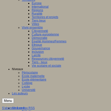
Europe
International
Régions
Ruralité
Territoires et projets
Tiers lieux
Villes
Vivre ensemble
Citoyenneté
Culture européenne
Démocratie
Egalité Hommes/Femmes
Ethique
Gouvernance
Inclusion
Laïcité
Ressources citoyenneté
Tiers - lieux
Vie scolaire et sociale
Niveaux
Périscolaire
Ecole maternelle
Ecole élémentaire
Collège
Lycée
Université
Les auteurs
Menu
S'abonner à ce flux RSS
S'informer