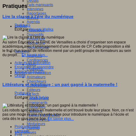
Débats
Faits marquants
Pratiques
Interviews
Reportages
Lire la classe à l’ère du numérique
Brèves
Agenda
Pratiques
Innover
Écrit par
Alouani Malika
Didactique
Dispositifs
Pédagogie
Au salon Éducatice, la DANE de Versailles a choisi d’organiser son espace
Recherche
académique avec l’aménagement d’une classe de CP. Cette proposition a été
Technologies
le fruit d’un travail de réflexion mené par un petit groupe de formateurs au sein
Savoir(s)
du projet…
En savoir plus...
Analyses
Conférences
Acteurs de leducation
Outils
Enseigner et apprendre
Pratiques
Espaces éducatifs
Acteurs de l'éducation
Oralité
Animateurs
Chercheurs
Littérature et robotique : un pari gagné à la maternelle !
Collectivités
Editeurs
Pratiques
EdTech
Écrit par
Storti Sylvie
Encadrement
Enseignants
Entreprises
Les robots sont entrés en maternelle et ont trouvé toute leur place. Non, ce n’est
Etudiants
pas une mode ni une nouvelle lubie pour introduire le numérique à l’école et
Filières industrielles
cela dès le plus jeune âge.
En savoir plus...
Institutionnels
Médiateurs
Programmation
Parents
Langage
Thématiques
Ecrit