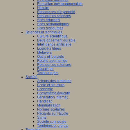
Education environnementale
Histoire
Ressources citoyenneté
Ressources sciences
Sites éducatifs
Sites pédagogiques
Sites ressources
Sciences et techniques
Culture scientifique
Développement durable
Intelligence artificielle
Logiciels libres
Métavers
Outils et logiciels
Réalité augmentée
Ressources sciences
Robotique
Technologies
Société
Acteurs des territoires
Ecole et structure
Economie
Ecosystème éducatif
Génération internet
Handicap
Mondialisation
Normes scolaires
Regards sur l’Ecole
Santé
Société connectée
Territoires et projets
Territoires