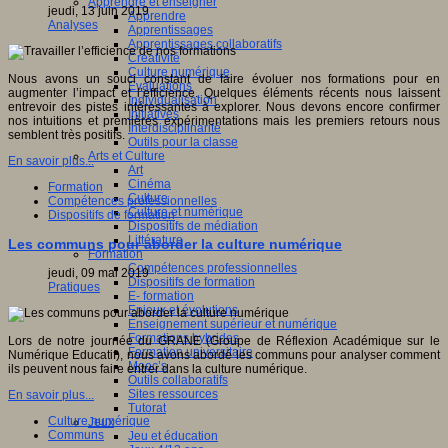
Apprendre et enseigner
jeudi, 13 juin 2019
Apprendre
Analyses
Apprentissages
Apprentissages collaboratifs
Créativité
Culture numérique
Nous avons un souci constant de faire évoluer nos formations pour en
Evaluations
augmenter l’impact et l’efficience. Quelques éléments récents nous laissent
Individualisation
entrevoir des pistes intéressantes à explorer. Nous devons encore confirmer
Initiatives
nos intuitions et premières expérimentations mais les premiers retours nous
Interdisciplinarité
semblent très positifs.
Outils pour la classe
Arts et Culture
En savoir plus...
Art
Cinéma
Formation
Culture
Compétences professionnelles
Culture et numérique
Dispositifs de formation
Dispositifs de médiation
Littérature
Les communs pour aborder la culture numérique
Formation
Compétences professionnelles
jeudi, 09 mai 2019
Dispositifs de formation
Pratiques
E- formation
Enjeux et évolutions
Enseignement supérieur et numérique
Formations hybrides
Lors de notre journée du GRANE (Groupe de Réflexion Académique sur le
Formation universitaire
Numérique Educatif), nous avons abordé les communs pour analyser comment
Mooc’s
ils peuvent nous faire entrer dans la culture numérique.
Outils collaboratifs
Sites ressources
En savoir plus...
Tutorat
Culture numérique
Jeux
Communs
Jeu et éducation