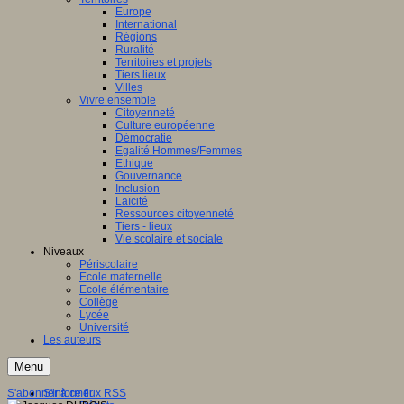
Europe
International
Régions
Ruralité
Territoires et projets
Tiers lieux
Villes
Vivre ensemble
Citoyenneté
Culture européenne
Démocratie
Egalité Hommes/Femmes
Ethique
Gouvernance
Inclusion
Laïcité
Ressources citoyenneté
Tiers - lieux
Vie scolaire et sociale
Niveaux
Périscolaire
Ecole maternelle
Ecole élémentaire
Collège
Lycée
Université
Les auteurs
Menu
S'abonner à ce flux RSS
S'informer