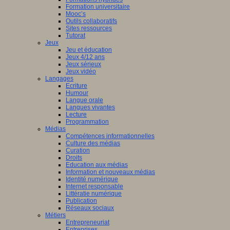
Formation universitaire
Mooc’s
Outils collaboratifs
Sites ressources
Tutorat
Jeux
Jeu et éducation
Jeux 4/12 ans
Jeux sérieux
Jeux vidéo
Langages
Ecriture
Humour
Langue orale
Langues vivantes
Lecture
Programmation
Médias
Compétences informationnelles
Culture des médias
Curation
Droits
Education aux médias
Information et nouveaux médias
Identité numérique
Internet responsable
Littératie numérique
Publication
Réseaux sociaux
Métiers
Entrepreneuriat
Entreprises