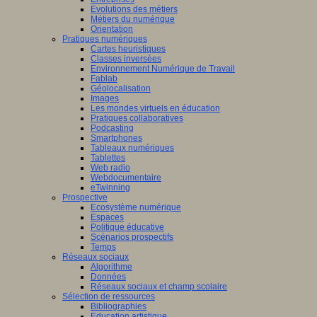
Evolutions des métiers
Métiers du numérique
Orientation
Pratiques numériques
Cartes heuristiques
Classes inversées
Environnement Numérique de Travail
Fablab
Géolocalisation
Images
Les mondes virtuels en éducation
Pratiques collaboratives
Podcasting
Smartphones
Tableaux numériques
Tablettes
Web radio
Webdocumentaire
eTwinning
Prospective
Ecosystème numérique
Espaces
Politique éducative
Scénarios prospectifs
Temps
Réseaux sociaux
Algorithme
Données
Réseaux sociaux et champ scolaire
Sélection de ressources
Bibliographies
Education artistique