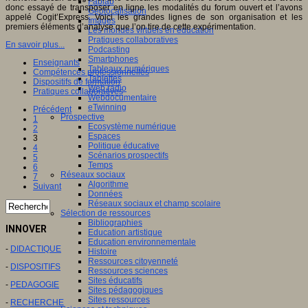
Fablab
donc essayé de transposer en ligne les modalités du forum ouvert et l’avons
Géolocalisation
appelé Cogit’Express. Voici les grandes lignes de son organisation et les
Images
premiers éléments d’analyse que l’on tire de cette expérimentation.
Les mondes virtuels en éducation
Pratiques collaboratives
En savoir plus...
Podcasting
Smartphones
Enseignants
Tableaux numériques
Compétences professionnelles
Tablettes
Dispositifs de formation
Web radio
Pratiques collaboratives
Webdocumentaire
eTwinning
Précédent
Prospective
1
Ecosystème numérique
2
Espaces
3
Politique éducative
4
Scénarios prospectifs
5
Temps
6
Réseaux sociaux
7
Algorithme
Suivant
Données
Réseaux sociaux et champ scolaire
Sélection de ressources
Bibliographies
INNOVER
Education artistique
Education environnementale
-
DIDACTIQUE
Histoire
Ressources citoyenneté
-
DISPOSITIFS
Ressources sciences
Sites éducatifs
-
PEDAGOGIE
Sites pédagogiques
Sites ressources
-
RECHERCHE