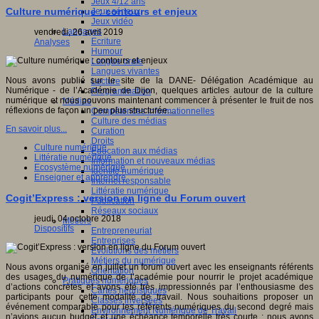
Jeux 4/12 ans
Culture numérique : contours et enjeux
Jeux sérieux
Jeux vidéo
Langages
vendredi, 26 avril 2019
Ecriture
Analyses
Humour
Langue orale
Langues vivantes
Nous avons publié sur le site de la DANE- Délégation Académique au
Lecture
Numérique - de l’Académie de Dijon, quelques articles autour de la culture
Programmation
numérique et nous pouvons maintenant commencer à présenter le fruit de nos
Médias
réflexions de façon un peu plus structurée…
Compétences informationnelles
Culture des médias
En savoir plus...
Curation
Droits
Culture numérique
Education aux médias
Littératie numérique
Information et nouveaux médias
Ecosystème numérique
Identité numérique
Enseigner et apprendre
Internet responsable
Littératie numérique
Cogit’Express : version en ligne du Forum ouvert
Publication
Réseaux sociaux
jeudi, 04 octobre 2018
Métiers
Dispositifs
Entrepreneuriat
Entreprises
Evolutions des métiers
Métiers du numérique
Nous avons organisé en juillet un forum ouvert avec les enseignants référents
Orientation
des usages du numérique de l’académie pour nourrir le projet académique
Pratiques numériques
d’actions concrètes et avons été très impressionnés par l’enthousiasme des
Cartes heuristiques
participants pour cette modalité de travail. Nous souhaitions proposer un
Classes inversées
événement comparable pour les référents numériques du second degré mais
Environnement Numérique de Travail
n’avions aucun budget et une échéance temporelle très courte : nous avons