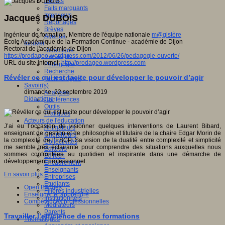
Débats
Faits marquants
Interviews
Jacques DUBOIS
Reportages
Brèves
Ingénieur de formation, Membre de l'équipe nationale
m@gistère
Agenda
École Académique de la Formation Continue - académie de Dijon
Innover
Rectorat de l'académie de Dijon
Didactique
https://prodageo.wordpress.com/2012/06/26/pedagogie-ouverte/
Dispositifs
URL du site internet:
http://prodageo.wordpress.com
Pédagogie
Recherche
Révéler ce qui est tacite pour développer le pouvoir d’agir
Technologies
Savoir(s)
dimanche, 22 septembre 2019
Analyses
Didactique
Conférences
Outils
Pratiques
Acteurs de l'éducation
J’ai eu l’occasion de visionner quelques interventions de Laurent Bibard,
Animateurs
enseignant de gestion et de philosophie et titulaire de la chaire Edgar Morin de
Chercheurs
la complexité de l’ESCP. Sa vision de la dualité entre complexité et simplicité
Collectivités
me semble très éclairante pour comprendre des situations auxquelles nous
Editeurs
sommes confrontées au quotidien et inspirante dans une démarche de
EdTech
développement professionnel.
Encadrement
Enseignants
En savoir plus...
Entreprises
Etudiants
Open Badges
Filières industrielles
Enseigner et apprendre
Institutionnels
Compétences professionnelles
Médiateurs
Parents
Travailler l’efficience de nos formations
Thématiques