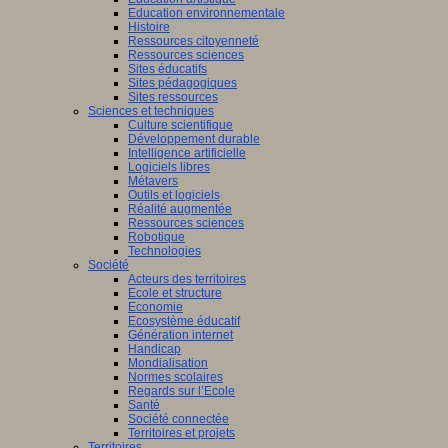
Education environnementale
Histoire
Ressources citoyenneté
Ressources sciences
Sites éducatifs
Sites pédagogiques
Sites ressources
Sciences et techniques
Culture scientifique
Développement durable
Intelligence artificielle
Logiciels libres
Métavers
Outils et logiciels
Réalité augmentée
Ressources sciences
Robotique
Technologies
Société
Acteurs des territoires
Ecole et structure
Economie
Ecosystème éducatif
Génération internet
Handicap
Mondialisation
Normes scolaires
Regards sur l’Ecole
Santé
Société connectée
Territoires et projets
Territoires