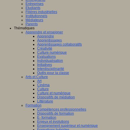
Entreprises
Etudiants
Filières industrielles
Institutionnels
Médiateurs
Parents
Thématiques
Apprendre et enseigner
Apprendre
Apprentissages
Apprentissages collaboratifs
Créativité
Culture numérique
Evaluations
Individualisation
Initiatives
Interdisciplinarité
Outils pour la classe
Arts et Culture
Art
Cinéma
Culture
Culture et numérique
Dispositifs de médiation
Littérature
Formation
Compétences professionnelles
Dispositifs de formation
E- formation
Enjeux et évolutions
Enseignement supérieur et numérique
Formations hybrides