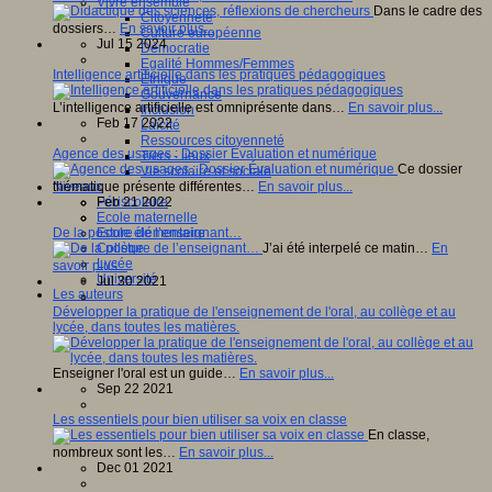
Vivre ensemble
Dans le cadre des
Citoyenneté
dossiers…
En savoir plus...
Culture européenne
Jul 15 2024
Démocratie
Egalité Hommes/Femmes
Intelligence artificielle dans les pratiques pédagogiques
Ethique
Gouvernance
L’intelligence artificielle est omniprésente dans…
En savoir plus...
Inclusion
Feb 17 2022
Laïcité
Ressources citoyenneté
Agence des usages : Dossier Évaluation et numérique
Tiers - lieux
Ce dossier
Vie scolaire et sociale
Niveaux
thématique présente différentes…
En savoir plus...
Périscolaire
Feb 21 2022
Ecole maternelle
Ecole élémentaire
De la posture de l’enseignant…
Collège
J’ai été interpelé ce matin…
En
Lycée
savoir plus...
Université
Jul 30 2021
Les auteurs
Développer la pratique de l'enseignement de l'oral, au collège et au
lycée, dans toutes les matières.
Enseigner l'oral est un guide…
En savoir plus...
Sep 22 2021
Les essentiels pour bien utiliser sa voix en classe
En classe,
nombreux sont les…
En savoir plus...
Dec 01 2021